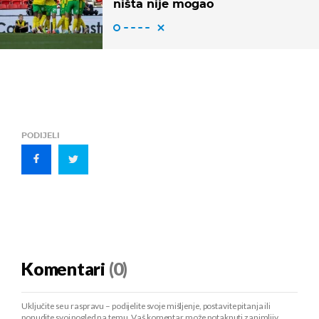
ništa nije mogao
PODIJELI
Komentari
(0)
Uključite se u raspravu – podijelite svoje mišljenje, postavite pitanja ili
ponudite svoj pogled na temu. Vaš komentar može potaknuti zanimljiv