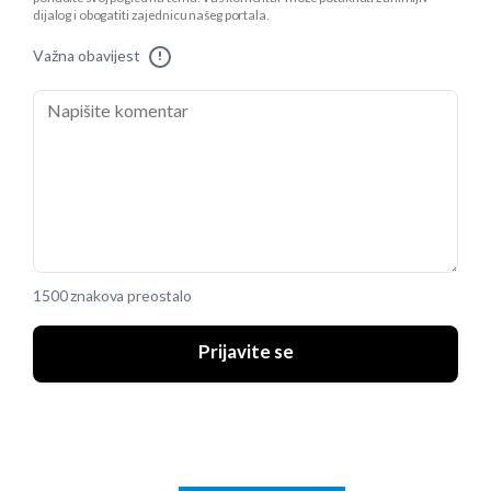
dijalog i obogatiti zajednicu našeg portala.
Važna obavijest
!
1500 znakova preostalo
Prijavite se