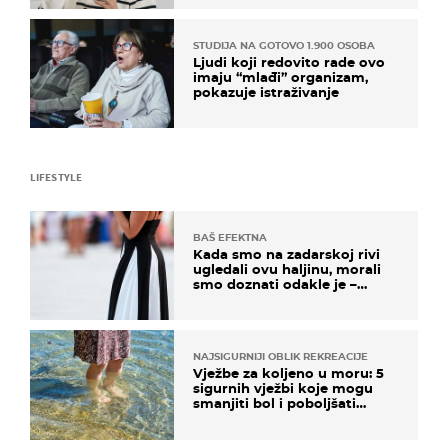
STUDIJA NA GOTOVO 1.900 OSOBA
Ljudi koji redovito rade ovo
imaju “mlađi” organizam,
pokazuje istraživanje
LIFESTYLE
BAŠ EFEKTNA
Kada smo na zadarskoj rivi
ugledali ovu haljinu, morali
smo doznati odakle je –
košta samo 18 eura
NAJSIGURNIJI OBLIK REKREACIJE
Vježbe za koljeno u moru: 5
sigurnih vježbi koje mogu
smanjiti bol i poboljšati
pokretljivost