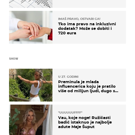
IMAŠ PRAVO, OSTVARI GA!
Tko ima pravo na inkluzivni
dodatak? Može se dobiti i
720 eura
SHOW
U 27. GODINI
Preminula je mlada
influencerica koju je pratilo
više od milijun ljudi, dugo se
borila s opakom bolešću
"UUUUUUFFFF"
Vau, koje noge! Ružičasti
badić istaknuo je najbolje
adute Maje Šuput