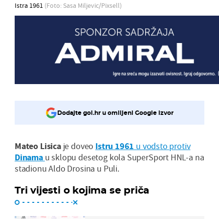
Istra 1961
(Foto: Sasa Miljevic/Pixsell)
Dodajte gol.hr u omiljeni Google izvor
Mateo Lisica
je doveo
Istru 1961
u vodsto protiv
Dinama
u sklopu desetog kola SuperSport HNL-a na
stadionu Aldo Drosina u Puli.
Tri vijesti o kojima se priča