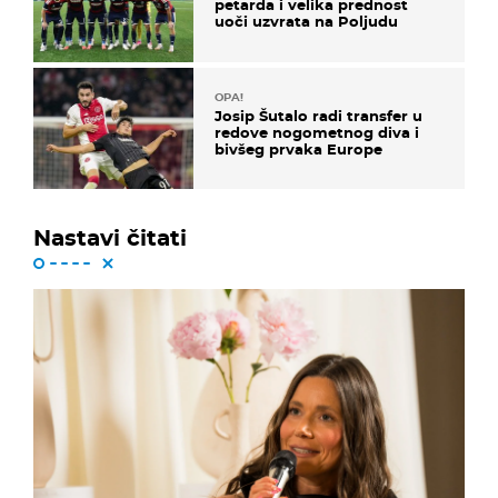
petarda i velika prednost
uoči uzvrata na Poljudu
OPA!
Josip Šutalo radi transfer u
redove nogometnog diva i
bivšeg prvaka Europe
Nastavi čitati