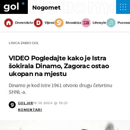
Nogome
Nogomet
Dnevnik.hr
Vijesti
Showbizz
Lifestyle
Putova
LISICA ZABIO GOL
VIDEO Pogledajte kako je Istra
šokirala Dinamo, Zagorac ostao
ukopan na mjestu
Dinamo je kod Istre 1961 otvorio drugu četvrtinu
SHNL-a.
GOL.HR
19.10.2024 @ 19:21
KOMENTARI