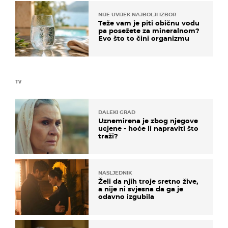
NIJE UVIJEK NAJBOLJI IZBOR
Teže vam je piti običnu vodu
pa posežete za mineralnom?
Evo što to čini organizmu
TV
DALEKI GRAD
Uznemirena je zbog njegove
ucjene - hoće li napraviti što
traži?
NASLJEDNIK
Želi da njih troje sretno žive,
a nije ni svjesna da ga je
odavno izgubila