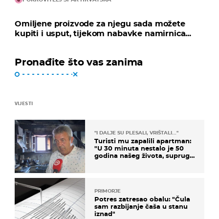
Omiljene proizvode za njegu sada možete
kupiti i usput, tijekom nabavke namirnica...
Pronađite što vas zanima
VIJESTI
"I DALJE SU PLESALI, VRIŠTALI..."
Turisti mu zapalili apartman:
"U 30 minuta nestalo je 50
godina našeg života, supruga
i ja ne možemo oka sklopiti"
PRIMORJE
Potres zatresao obalu: "Čula
sam razbijanje čaša u stanu
iznad"