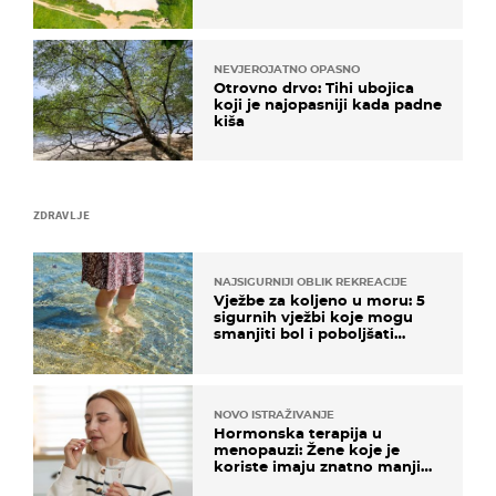
NEVJEROJATNO OPASNO
Otrovno drvo: Tihi ubojica
koji je najopasniji kada padne
kiša
ZDRAVLJE
NAJSIGURNIJI OBLIK REKREACIJE
Vježbe za koljeno u moru: 5
sigurnih vježbi koje mogu
smanjiti bol i poboljšati
pokretljivost
NOVO ISTRAŽIVANJE
Hormonska terapija u
menopauzi: Žene koje je
koriste imaju znatno manji
rizik od ovoga