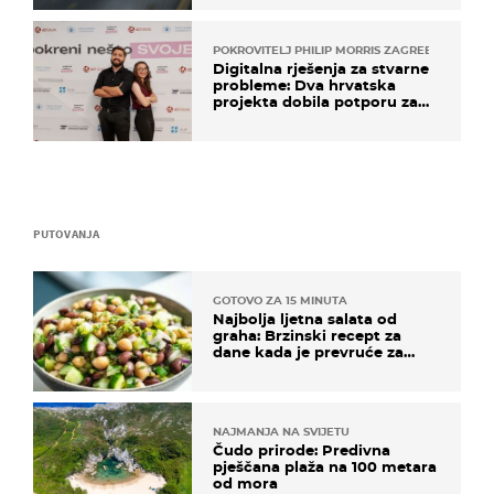
POKROVITELJ PHILIP MORRIS ZAGREB
Digitalna rješenja za stvarne
probleme: Dva hrvatska
projekta dobila potporu za
razvoj
PUTOVANJA
GOTOVO ZA 15 MINUTA
Najbolja ljetna salata od
graha: Brzinski recept za
dane kada je prevruće za
kuhanje
NAJMANJA NA SVIJETU
Čudo prirode: Predivna
pješčana plaža na 100 metara
od mora