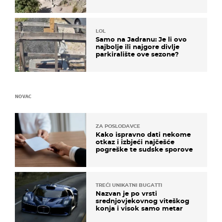
čekao…
LOL
Samo na Jadranu: Je li ovo
najbolje ili najgore divlje
parkiralište ove sezone?
NOVAC
ZA POSLODAVCE
Kako ispravno dati nekome
otkaz i izbjeći najčešće
pogreške te sudske sporove
TREĆI UNIKATNI BUGATTI
Nazvan je po vrsti
srednjovjekovnog viteškog
konja i visok samo metar