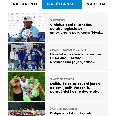
AKTUALNO
NAJČITANIJE
NAJKOMENTI
SLUŽBENO
Vinicius donio konačnu
odluku, oglasio se
emotivnom porukom: "Hvala
vam svima"
SJAJAN TJEDAN U EUROPI
Hrvatska nastavila uspon na
UEFA-inoj ljestvici:
Preskočena je još jedna
država
SLAŽE SE STOŽER
Daliću će se pridružiti jedan
od omiljenih Vatrenih,
pomoćnici i dalje dvoje oko
ponude
ŽALGIRIS RAZBIJEN
Golijada u Litvi: Hajduku