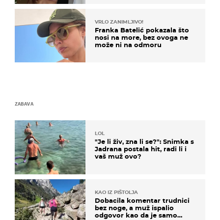
VRLO ZANIMLJIVO!
Franka Batelić pokazala što
nosi na more, bez ovoga ne
može ni na odmoru
ZABAVA
LOL
"Je li živ, zna li se?": Snimka s
Jadrana postala hit, radi li i
vaš muž ovo?
KAO IZ PIŠTOLJA
Dobacila komentar trudnici
bez noge, a muž ispalio
odgovor kao da je samo