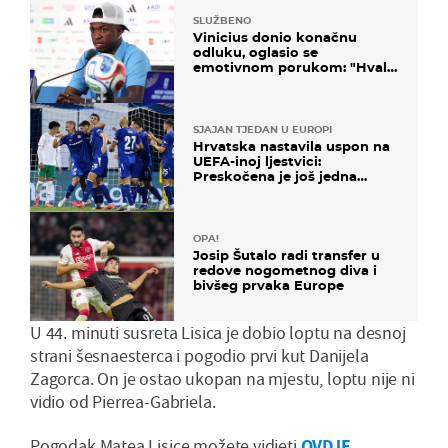
SLUŽBENO
Vinicius donio konačnu
odluku, oglasio se
emotivnom porukom: "Hvala
vam svima"
SJAJAN TJEDAN U EUROPI
Hrvatska nastavila uspon na
UEFA-inoj ljestvici:
Preskočena je još jedna
država
OPA!
Josip Šutalo radi transfer u
redove nogometnog diva i
bivšeg prvaka Europe
U 44. minuti susreta Lisica je dobio loptu na desnoj
strani šesnaesterca i pogodio prvi kut Danijela
Zagorca. On je ostao ukopan na mjestu, loptu nije ni
vidio od Pierrea-Gabriela.
Pogodak Matea Lisice možete vidjeti
OVDJE
.