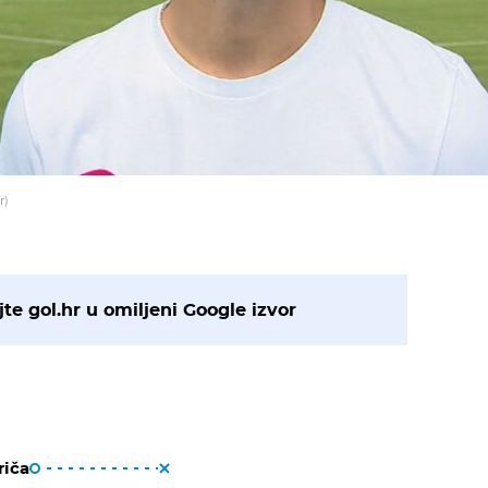
r)
te gol.hr u omiljeni Google izvor
riča