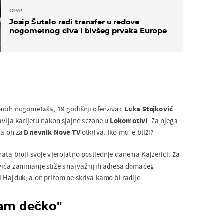
OPA!
Josip Šutalo radi transfer u redove
nogometnog diva i bivšeg prvaka Europe
ladih nogometaša, 19-godišnji ofenzivac
Luka Stojković
avlja karijeru nakon sjajne sezone u
Lokomotivi
. Za njega
, a on za
Dnevnik Nove TV
otkriva: tko mu je bliži?
ta broji svoje vjerojatno posljednje dane na Kajzerici. Za
ića zanimanje stiže s najvažnijih adresa domaćeg
 Hajduk, a on pritom ne skriva kamo bi radije.
sam dečko''