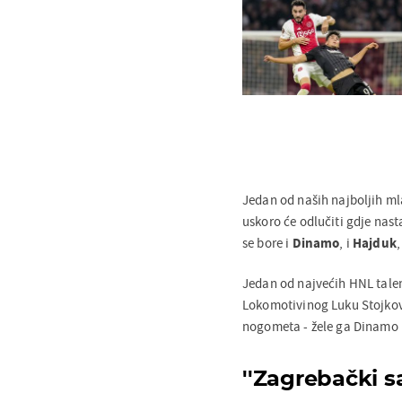
Jedan od naših najboljih m
uskoro će odlučiti gdje nast
se bore i
Dinamo
, i
Hajduk
Jedan od najvećih HNL talena
Lokomotivinog Luku Stojkov
nogometa - žele ga Dinamo i
''Zagrebački 