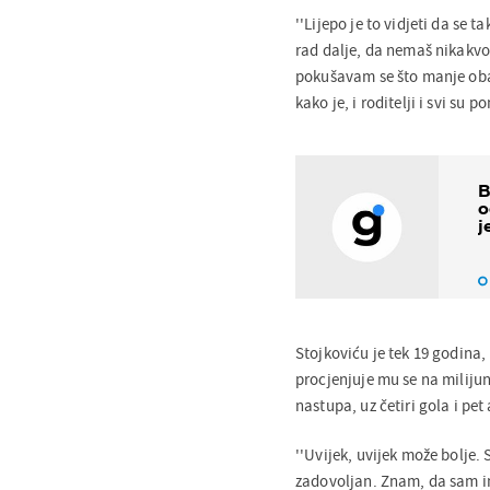
''Lijepo je to vidjeti da se t
rad dalje, da nemaš nikakvo
pokušavam se što manje obazi
kako je, i roditelji i svi su pon
B
o
j
Stojkoviću je tek 19 godina, 
procjenjuje mu se na milijun
nastupa, uz četiri gola i pet 
''Uvijek, uvijek može bolje.
zadovoljan. Znam, da sam ima