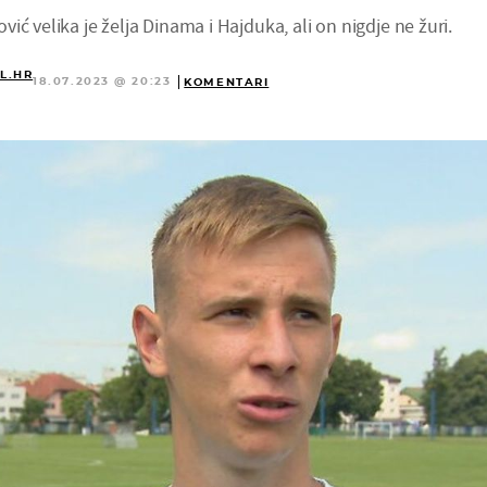
ić velika je želja Dinama i Hajduka, ali on nigdje ne žuri.
L.HR
18.07.2023 @ 20:23
KOMENTARI