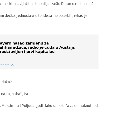
ma li nekih navijačkih simpatija, zašto Dinamo recimo da?
m dečko, jednostavno to ide samo po sebi'', rekao je
ayern našao zamjenu za
alihamidžića, radio je čuda u Austriji:
redstavljen i prvi kapitalac
ajduka?
na to, haha'', tvrdi.
s s Maksimira i Poljuda godi. Iako se pokušava odmaknuti od
..