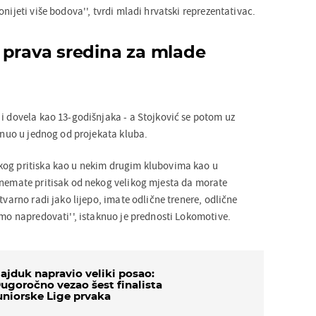
onijeti više bodova'', tvrdi mladi hrvatski reprezentativac.
 prava sredina za mlade
 i dovela kao 13-godišnjaka - a Stojković se potom uz
uo u jednog od projekata kluba.
kog pritiska kao u nekim drugim klubovima kao u
 nemate pritisak od nekog velikog mjesta da morate
tvarno radi jako lijepo, imate odlične trenere, odlične
amo napredovati'', istaknuo je prednosti Lokomotive.
ajduk napravio veliki posao:
ugoročno vezao šest finalista
uniorske Lige prvaka