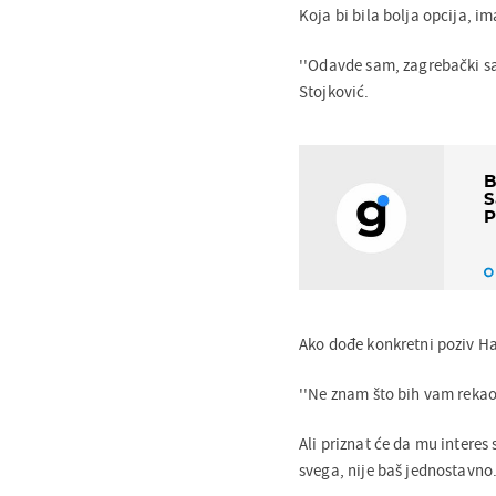
Koja bi bila bolja opcija, i
''Odavde sam, zagrebački sa
Stojković.
B
S
P
Ako dođe konkretni poziv H
''Ne znam što bih vam rekao 
Ali priznat će da mu intere
svega, nije baš jednostavno.