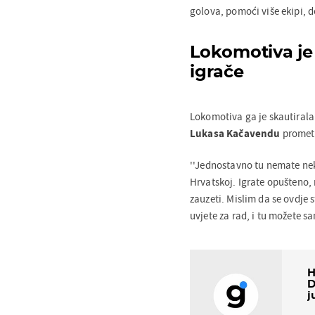
golova, pomoći više ekipi, d
Lokomotiva je
igrače
Lokomotiva ga je skautirala
Lukasa Kačavendu
prometn
''Jednostavno tu nemate ne
Hrvatskoj. Igrate opušteno,
zauzeti. Mislim da se ovdje s
uvjete za rad, i tu možete s
H
D
j