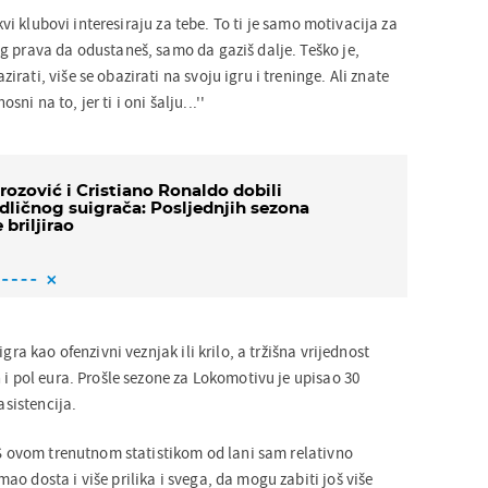
akvi klubovi interesiraju za tebe. To ti je samo motivacija za
g prava da odustaneš, samo da gaziš dalje. Teško je,
rati, više se obazirati na svoju igru i treninge. Ali znate
osni na to, jer ti i oni šalju...''
rozović i Cristiano Ronaldo dobili
dličnog suigrača: Posljednjih sezona
e briljirao
igra kao ofenzivni veznjak ili krilo, a tržišna vrijednost
 i pol eura. Prošle sezone za Lokomotivu je upisao 30
asistencija.
 S ovom trenutnom statistikom od lani sam relativno
o dosta i više prilika i svega, da mogu zabiti još više