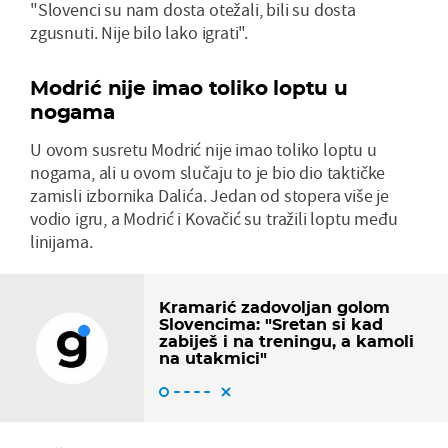
"Slovenci su nam dosta otežali, bili su dosta
zgusnuti. Nije bilo lako igrati".
Modrić nije imao toliko loptu u
nogama
U ovom susretu Modrić nije imao toliko loptu u
nogama, ali u ovom slučaju to je bio dio taktičke
zamisli izbornika Dalića. Jedan od stopera više je
vodio igru, a Modrić i Kovačić su tražili loptu među
linijama.
Kramarić zadovoljan golom
Slovencima: "Sretan si kad
zabiješ i na treningu, a kamoli
na utakmici"