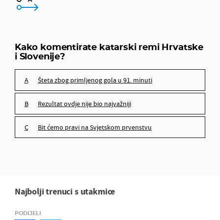
Šteta zbog primljenog gola u 91. minuti
Rezultat ovdje nije bio najvažniji
Kako komentirate katarski remi Hrvatske
i Slovenije?
Bit ćemo pravi na Svjetskom prvenstvu
Šteta zbog primljenog gola u 91. minuti
Rezultat ovdje nije bio najvažniji
Bit ćemo pravi na Svjetskom prvenstvu
Najbolji trenuci s utakmice
PODIJELI