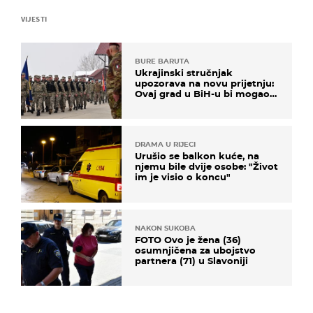
VIJESTI
BURE BARUTA
Ukrajinski stručnjak
upozorava na novu prijetnju:
Ovaj grad u BiH-u bi mogao
biti žarište
DRAMA U RIJECI
Urušio se balkon kuće, na
njemu bile dvije osobe: "Život
im je visio o koncu"
NAKON SUKOBA
FOTO Ovo je žena (36)
osumnjičena za ubojstvo
partnera (71) u Slavoniji