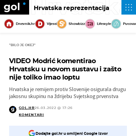
Hrvatska
Hrvatska reprezentacija
Dnevnik.hr
Vijesti
Showbizz
Lifestyle
Putova
"BILO JE OKEJ"
VIDEO Modrić komentirao
Hrvatsku u novom sustavu i zašto
nije toliko imao loptu
Hrvatska je remijem protiv Slovenije osigurala drugu
jakosnu skupinu na ždrijebu Svjetskog prvenstva
GOL.HR
26.03.2022 @ 17:26
KOMENTARI
Dodajte gol.hr u omiljeni Google izvor