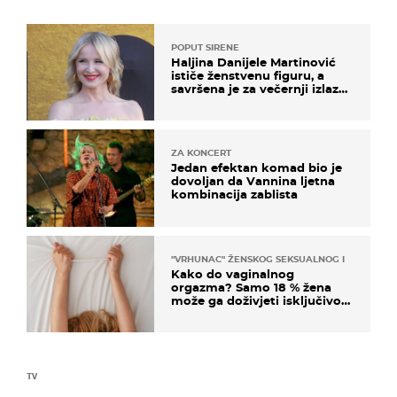
POPUT SIRENE
Haljina Danijele Martinović
ističe ženstvenu figuru, a
savršena je za večernji izlazak
na moru
ZA KONCERT
Jedan efektan komad bio je
dovoljan da Vannina ljetna
kombinacija zablista
"VRHUNAC" ŽENSKOG SEKSUALNOG ISKUSTVA
Kako do vaginalnog
orgazma? Samo 18 % žena
može ga doživjeti isključivo
na ovaj način
TV