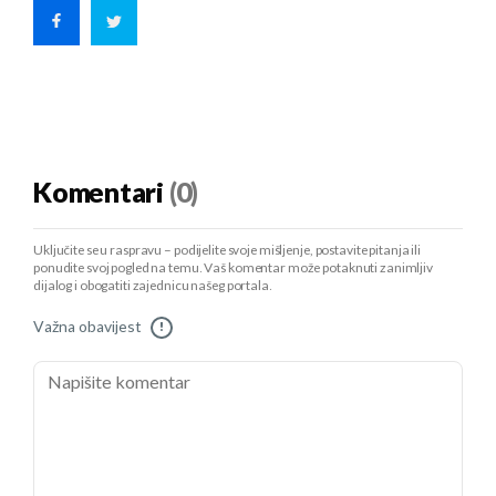
Komentari
(0)
Uključite se u raspravu – podijelite svoje mišljenje, postavite pitanja ili
ponudite svoj pogled na temu. Vaš komentar može potaknuti zanimljiv
dijalog i obogatiti zajednicu našeg portala.
Važna obavijest
!