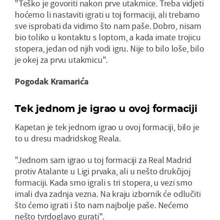
"Teško je govoriti nakon prve utakmice. Treba vidjeti
hoćemo li nastaviti igrati u toj formaciji, ali trebamo
sve isprobati da vidimo što nam paše. Dobro, nisam
bio toliko u kontaktu s loptom, a kada imate trojicu
stopera, jedan od njih vodi igru. Nije to bilo loše, bilo
je okej za prvu utakmicu".
Pogodak Kramarića
Tek jednom je igrao u ovoj formaciji
Kapetan je tek jednom igrao u ovoj formaciji, bilo je
to u dresu madridskog Reala.
"Jednom sam igrao u toj formaciji za Real Madrid
protiv Atalante u Ligi prvaka, ali u nešto drukčijoj
formaciji. Kada smo igrali s tri stopera, u vezi smo
imali dva zadnja vezna. Na kraju izbornik će odlučiti
što ćemo igrati i što nam najbolje paše. Nećemo
nešto tvrdoglavo gurati".