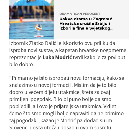
DRAMATIČAN PREOKRET
Kakva drama u Zagrebu!
Hrvatska srušila Srbiju i
izborila finale Svjetskog
prvenstva
Izbornik Zlatko Dalić je iskoristio ovu priliku da
isproba novi sustav, a kapetan hrvatske nogometne
reprezentacije
Luka Modrić
tvrdi kako je za prvi put
bilo dobro.
"Primarno je bilo isprobati novu formaciju, kako se
snalazimo u novoj formaciji. Mislim da je to bilo
dobro u većem dijelu utakmice, šteta za ovaj
primljeni pogodak. Bilo bi puno bolje da smo
pobijedili, ali ovo je prijateljska utakmica. Vidjet
ćemo što smo mogli bolje napraviti da ne primimo
taj pogodak", kazao je Modrić pa dodao su im
Slovenci dosta otežali posao u ovom susretu.