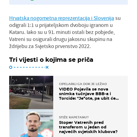
Hrvatska nogometna reprezentacija i Slovenija
su
odigrali 1:1 u prijateljskom dvoboju igranom u
Kataru. Iako su u 91. minuti ostali bez pobjede,
Vatreni su osigurali drugu jakosnu skupinu na
ždrijebu za Svjetsko prvenstvo 2022.
Tri vijesti o kojima se priča
CIPELARILI GA DOK JE LEŽAO
VIDEO Pojavila se nova
snimka tučnjave BBB-a i
Torcide: "Je*ote, pa ubit će
ga!"
STIŽE KAPETANU?
Stoper Vatrenih pred
transferom u jedan od
najvećih svjetskih klubova?