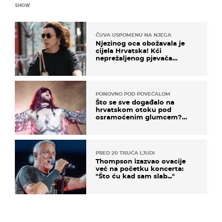
SHOW
ČUVA USPOMENU NA NJEGA
Njezinog oca obožavala je
cijela Hrvatska! Kći
neprežaljenog pjevača
projurila špicom na dva
kotača
PONOVNO POD POVEĆALOM
Što se sve događalo na
hrvatskom otoku pod
osramoćenim glumcem?
Bizarni prizori i danas
izazivaju nevjericu
PRED 20 TISUĆA LJUDI
Thompson izazvao ovacije
već na početku koncerta:
"Što ću kad sam slab..."