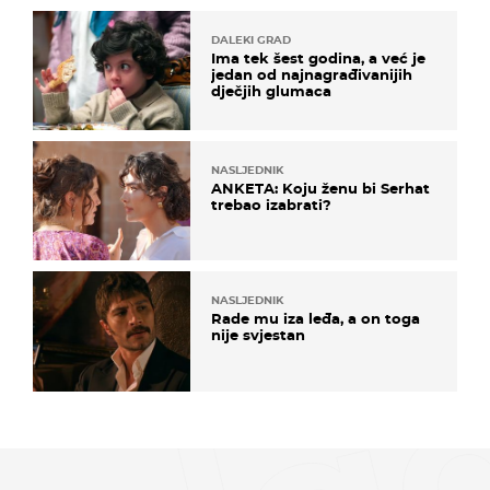
DALEKI GRAD
Ima tek šest godina, a već je
jedan od najnagrađivanijih
dječjih glumaca
NASLJEDNIK
ANKETA: Koju ženu bi Serhat
trebao izabrati?
NASLJEDNIK
Rade mu iza leđa, a on toga
nije svjestan