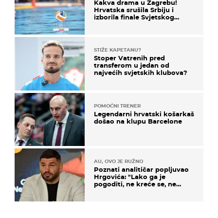
Kakva drama u Zagrebu!
Hrvatska srušila Srbiju i
izborila finale Svjetskog
prvenstva
STIŽE KAPETANU?
Stoper Vatrenih pred
transferom u jedan od
najvećih svjetskih klubova?
POMOĆNI TRENER
Legendarni hrvatski košarkaš
došao na klupu Barcelone
AU, OVO JE RUŽNO
Poznati analitičar popljuvao
Hrgovića: "Lako ga je
pogoditi, ne kreće se, ne
koristi noge..."