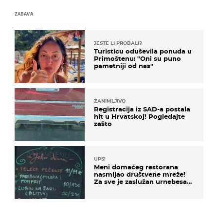
ZABAVA
JESTE LI PROBALI?
Turisticu oduševila ponuda u
Primoštenu: "Oni su puno
pametniji od nas"
ZANIMLJIVO
Registracija iz SAD-a postala
hit u Hrvatskoj! Pogledajte
zašto
UPS!
Meni domaćeg restorana
nasmijao društvene mreže!
Za sve je zaslužan urnebesan
naziv jela