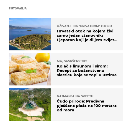
PUTOVANJA
UŽIVANJE NA "PRIVATNOM" OTOKU
Hrvatski otok na kojem živi
samo jedan stanovnik:
Ljepotan koji je diljem svijeta
poznat po svojem "bijelom
zlatu"
MA, SAVRŠENSTVO!
Kolač s limunom i sirom:
Recept za božanstvenu
slasticu koja se topi u ustima
NAJMANJA NA SVIJETU
Čudo prirode: Predivna
pješčana plaža na 100 metara
od mora