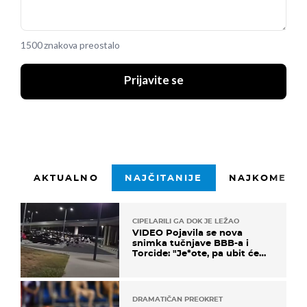
1500 znakova preostalo
Prijavite se
AKTUALNO
NAJČITANIJE
NAJKOMENTI
CIPELARILI GA DOK JE LEŽAO
VIDEO Pojavila se nova
snimka tučnjave BBB-a i
Torcide: "Je*ote, pa ubit će
ga!"
DRAMATIČAN PREOKRET