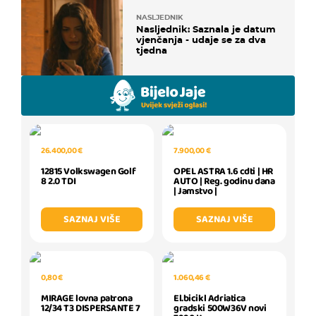
NASLJEDNIK
Nasljednik: Saznala je datum
vjenčanja - udaje se za dva
tjedna
26.400,00 €
7.900,00 €
12815 Volkswagen Golf
OPEL ASTRA 1.6 cdti | HR
8 2.0 TDI
AUTO | Reg. godinu dana
| Jamstvo |
SAZNAJ VIŠE
SAZNAJ VIŠE
0,80 €
1.060,46 €
MIRAGE lovna patrona
El.bicikl Adriatica
12/34 T3 DISPERSANTE 7
gradski 500W36V novi