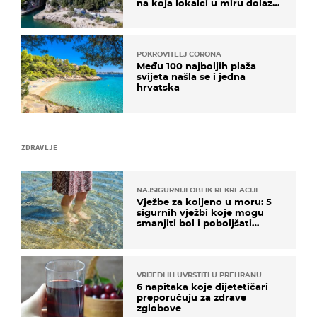
na koja lokalci u miru dolaze
roniti i skakati u more
POKROVITELJ CORONA
Među 100 najboljih plaža
svijeta našla se i jedna
hrvatska
ZDRAVLJE
NAJSIGURNIJI OBLIK REKREACIJE
Vježbe za koljeno u moru: 5
sigurnih vježbi koje mogu
smanjiti bol i poboljšati
pokretljivost
VRIJEDI IH UVRSTITI U PREHRANU
6 napitaka koje dijetetičari
preporučuju za zdrave
zglobove