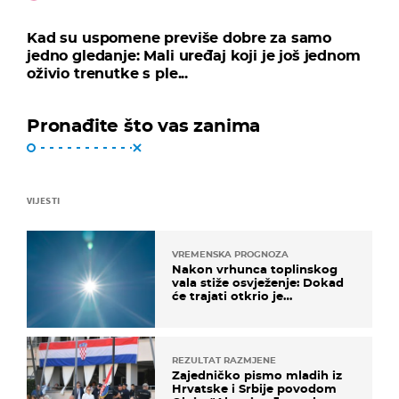
Kad su uspomene previše dobre za samo
jedno gledanje: Mali uređaj koji je još jednom
oživio trenutke s ple...
Pronađite što vas zanima
VIJESTI
VREMENSKA PROGNOZA
Nakon vrhunca toplinskog
vala stiže osvježenje: Dokad
će trajati otkrio je
meteorolog
REZULTAT RAZMJENE
Zajedničko pismo mladih iz
Hrvatske i Srbije povodom