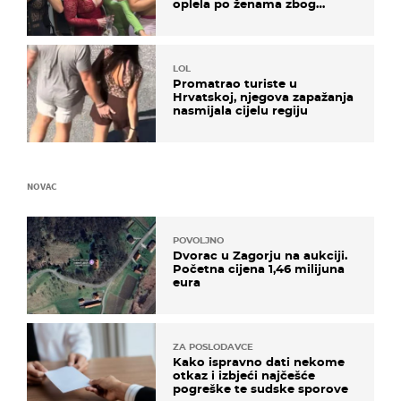
oplela po ženama zbog
užasnog ponašanja
LOL
Promatrao turiste u
Hrvatskoj, njegova zapažanja
nasmijala cijelu regiju
NOVAC
POVOLJNO
Dvorac u Zagorju na aukciji.
Početna cijena 1,46 milijuna
eura
ZA POSLODAVCE
Kako ispravno dati nekome
otkaz i izbjeći najčešće
pogreške te sudske sporove