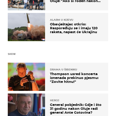
Oluje: "Ako si rođen nakon
'95..."
ALARM U KIJEVU
Obavještajac otkrio:
Raspoređuju se i imaju 120
raketa, napast će Ukrajinu
SHOW
DRAMA U ŠIBENIKU
Thompson usred koncerta
iznenada prekinuo pjesmu:
"Zovite hitnu!"
HEROJ
General pobjednik: Gdje i što
31 godinu nakon Oluje radi
general Ante Gotovina?