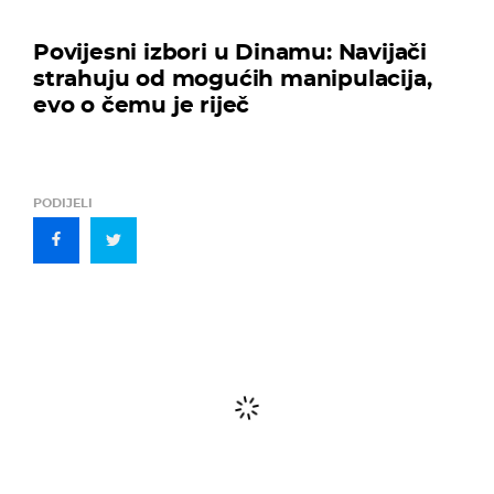
Povijesni izbori u Dinamu: Navijači
strahuju od mogućih manipulacija,
evo o čemu je riječ
PODIJELI
Komentari
(0)
Uključite se u raspravu – podijelite svoje mišljenje, postavite pitanja ili ponudite svoj
pogled na temu. Vaš komentar može potaknuti zanimljiv dijalog i obogatiti zajednicu