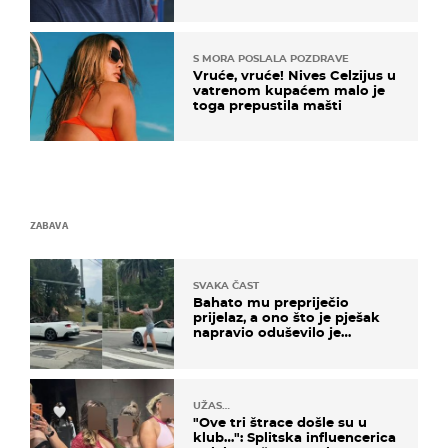
S MORA POSLALA POZDRAVE
Vruće, vruće! Nives Celzijus u
vatrenom kupaćem malo je
toga prepustila mašti
ZABAVA
SVAKA ČAST
Bahato mu prepriječio
prijelaz, a ono što je pješak
napravio oduševilo je
društvene mreže
UŽAS…
"Ove tri štrace došle su u
klub…": Splitska influencerica