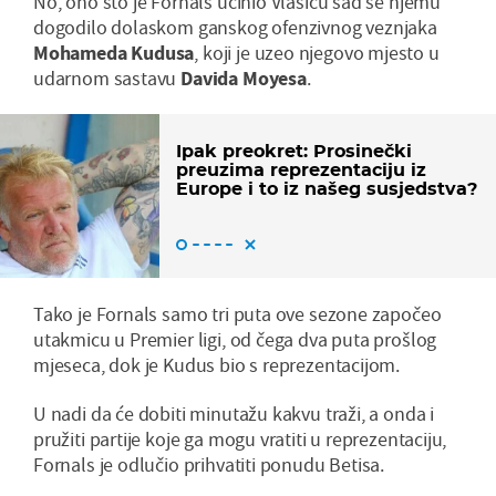
No, ono što je Fornals učinio Vlašiću sad se njemu
dogodilo dolaskom ganskog ofenzivnog veznjaka
Mohameda Kudusa
, koji je uzeo njegovo mjesto u
udarnom sastavu
Davida Moyesa
.
Ipak preokret: Prosinečki
preuzima reprezentaciju iz
Europe i to iz našeg susjedstva?
Tako je Fornals samo tri puta ove sezone započeo
utakmicu u Premier ligi, od čega dva puta prošlog
mjeseca, dok je Kudus bio s reprezentacijom.
U nadi da će dobiti minutažu kakvu traži, a onda i
pružiti partije koje ga mogu vratiti u reprezentaciju,
Fornals je odlučio prihvatiti ponudu Betisa.