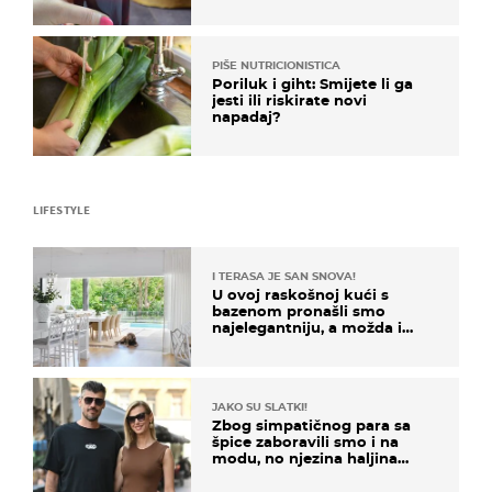
PIŠE NUTRICIONISTICA
Poriluk i giht: Smijete li ga
jesti ili riskirate novi
napadaj?
LIFESTYLE
I TERASA JE SAN SNOVA!
U ovoj raskošnoj kući s
bazenom pronašli smo
najelegantniju, a možda i
najljepšu bijelu kuhinju
JAKO SU SLATKI!
Zbog simpatičnog para sa
špice zaboravili smo i na
modu, no njezina haljina
itekako nas se dojmila