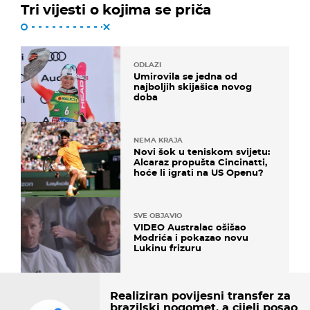
Tri vijesti o kojima se priča
ODLAZI
Umirovila se jedna od
najboljih skijašica novog
doba
NEMA KRAJA
Novi šok u teniskom svijetu:
Alcaraz propušta Cincinatti,
hoće li igrati na US Openu?
SVE OBJAVIO
VIDEO Australac ošišao
Modrića i pokazao novu
Lukinu frizuru
Realiziran povijesni transfer za
brazilski nogomet, a cijeli posao