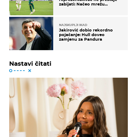
zabijati: Načeo mrežu
bugarskog velikana
NAJSKUPLJI IKAD
Jakirović dobio rekordno
pojačanje: Hull doveo
zamjenu za Pandura
Nastavi čitati