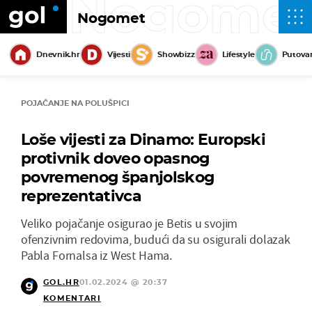
Nogome
Nogomet
Dnevnik.hr
Vijesti
Showbizz
Lifestyle
Putova
POJAČANJE NA POLUŠPICI
Loše vijesti za Dinamo: Europski
protivnik doveo opasnog
povremenog španjolskog
reprezentativca
Veliko pojačanje osigurao je Betis u svojim
ofenzivnim redovima, budući da su osigurali dolazak
Pabla Fornalsa iz West Hama.
GOL.HR
01.02.2024 @ 20:37
KOMENTARI