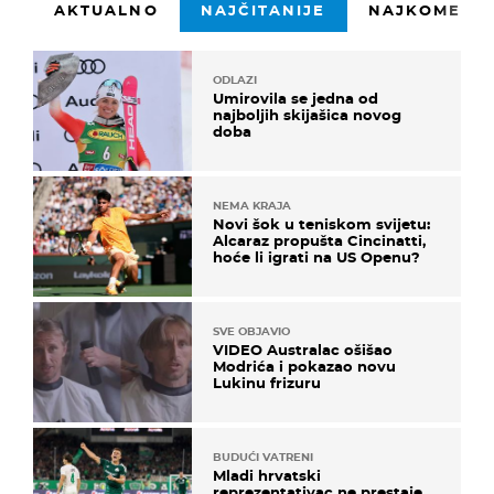
AKTUALNO
NAJČITANIJE
NAJKOMENTI
ODLAZI
Umirovila se jedna od
najboljih skijašica novog
doba
NEMA KRAJA
Novi šok u teniskom svijetu:
Alcaraz propušta Cincinatti,
hoće li igrati na US Openu?
SVE OBJAVIO
VIDEO Australac ošišao
Modrića i pokazao novu
Lukinu frizuru
BUDUĆI VATRENI
Mladi hrvatski
reprezentativac ne prestaje