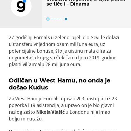
se tiče i - Dinama
27-godišnji Fornals u zeleno-bijeli dio Seville dolazi
u transferu vrijednom osam milijuna eura, uz
potencijalne bonuse, što je uistinu mala cifra za
nogometaša kojeg su Čekičari u ljeto 2019. godine
platiti Villarrealu 28 milijuna eura.
Odličan u West Hamu, no onda je
došao Kudus
Za West Ham je Fornals upisao 203 nastupa, uz 23
pogotka i 19 asistencija, a upravo on je bio glavni
razlog zašto
Nikola Vlašić
u Londonu nije imao
bolju minutažu.