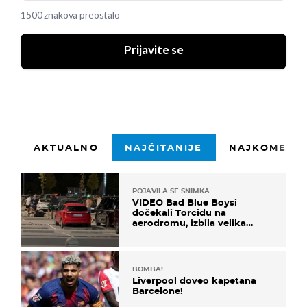
1500 znakova preostalo
Prijavite se
AKTUALNO
NAJČITANIJE
NAJKOMENTI
POJAVILA SE SNIMKA
VIDEO Bad Blue Boysi
dočekali Torcidu na
aerodromu, izbila velika
masovna tučnjava
BOMBA!
Liverpool doveo kapetana
Barcelone!