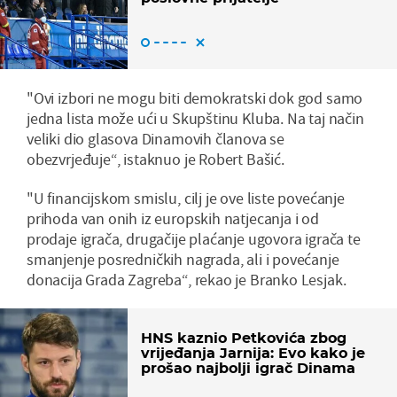
"Ovi izbori ne mogu biti demokratski dok god samo
jedna lista može ući u Skupštinu Kluba. Na taj način
veliki dio glasova Dinamovih članova se
obezvrjeđuje“, istaknuo je Robert Bašić.
"U financijskom smislu, cilj je ove liste povećanje
prihoda van onih iz europskih natjecanja i od
prodaje igrača, drugačije plaćanje ugovora igrača te
smanjenje posredničkih nagrada, ali i povećanje
donacija Grada Zagreba“, rekao je Branko Lesjak.
HNS kaznio Petkovića zbog
vrijeđanja Jarnija: Evo kako je
prošao najbolji igrač Dinama