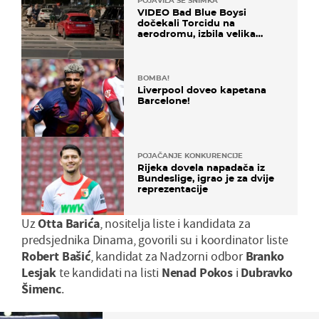
POJAVILA SE SNIMKA
VIDEO Bad Blue Boysi
dočekali Torcidu na
aerodromu, izbila velika
masovna tučnjava
BOMBA!
Liverpool doveo kapetana
Barcelone!
POJAČANJE KONKURENCIJE
Rijeka dovela napadača iz
Bundeslige, igrao je za dvije
reprezentacije
Uz
Otta Barića
, nositelja liste i kandidata za
predsjednika Dinama, govorili su i koordinator liste
Robert
Bašić
, kandidat za Nadzorni odbor
Branko
Lesjak
te kandidati na listi
Nenad
Pokos
i
Dubravko
Šimenc
.