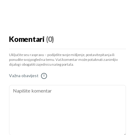
Komentari
(0)
Uključite se u raspravu – podijelite svoje mišljenje, postavite pitanja ili
ponudite svoj pogled na temu. Vaš komentar može potaknuti zanimljiv
dijalog i obogatiti zajednicu našeg portala.
Važna obavijest
!