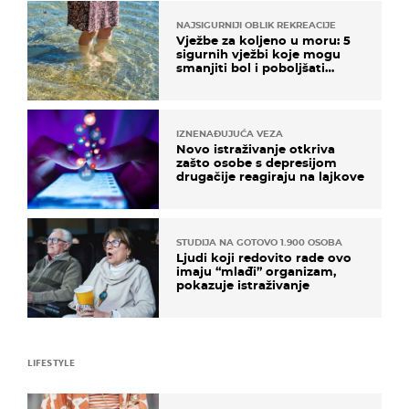
NAJSIGURNIJI OBLIK REKREACIJE
Vježbe za koljeno u moru: 5
sigurnih vježbi koje mogu
smanjiti bol i poboljšati
pokretljivost
IZNENAĐUJUĆA VEZA
Novo istraživanje otkriva
zašto osobe s depresijom
drugačije reagiraju na lajkove
STUDIJA NA GOTOVO 1.900 OSOBA
Ljudi koji redovito rade ovo
imaju “mlađi” organizam,
pokazuje istraživanje
LIFESTYLE