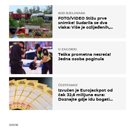
KOD BJELOVARA
FOTO/VIDEO Stižu prve
snimke! Sudarila se dva
vlaka: Više je ozlijeđenih,
hitne službe na terenu
U ZAGORJU
Teška prometna nesreća!
Jedna osoba poginula
ČESTITAMO!
Izvučen je Eurojackpot od
čak 32,6 milijuna eura:
Doznajte gdje idu bogati
dobitci u Hrvatskoj
SHOW