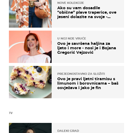
NOVE KOLEKCIJE
Ako su vam dosadile
“obične” plave traperice, ove
jeseni dolazite na svoje -
izdvajamo 15 hit modela
U NOJ NIJE VRUĆE
Ovo je savršena haljina za
ljeto i more - nosi je i Bojana
Gregorić Vejzović
PREJEDNOSTAVNO ZA SLOŽITI
Ovo je pravi ljetni tiramisu s
limunom i borovnicama – baš
osvježava i jako je fin
TV
DALEKI GRAD