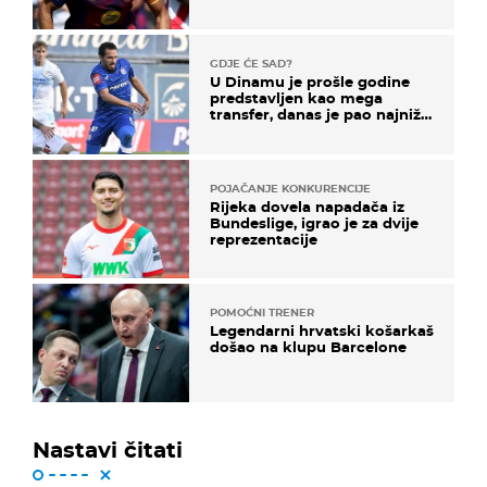
GDJE ĆE SAD?
U Dinamu je prošle godine
predstavljen kao mega
transfer, danas je pao najniže
u karijeri
POJAČANJE KONKURENCIJE
Rijeka dovela napadača iz
Bundeslige, igrao je za dvije
reprezentacije
POMOĆNI TRENER
Legendarni hrvatski košarkaš
došao na klupu Barcelone
Nastavi čitati