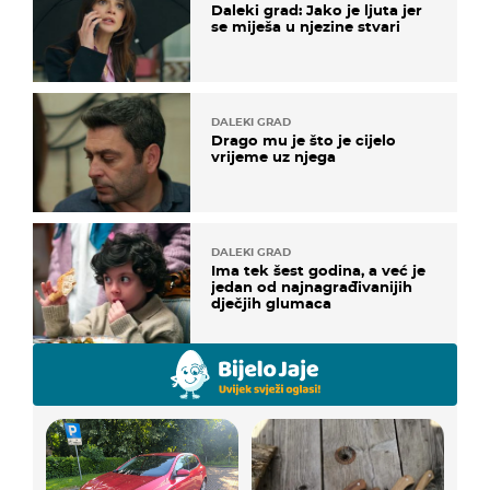
Daleki grad: Jako je ljuta jer
se miješa u njezine stvari
DALEKI GRAD
Drago mu je što je cijelo
vrijeme uz njega
DALEKI GRAD
Ima tek šest godina, a već je
jedan od najnagrađivanijih
dječjih glumaca