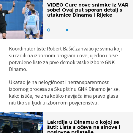
VIDEO Cure nove snimke iz VAR
sobe! Ovaj put sporan detalj s
utakmice Dinama i Rijeke
Koordinator liste Robert Bašić zahvalio je svima koji
su radili na izbornom programu ove, ujedno i prve
potvrđene liste za prve demokratske izbore GNK
Dinamo.
Ukazao je na nelogičnost i netransparentnost
izbornog procesa za Skupštinu GNK Dinamo jer se,
kako ističe, ne zna koliko navijača ima pravo glasa
niti tko su ljudi u izbornom povjerenstvu.
Lakrdija u Dinamu o kojoj se
šuti: Lista s očeva na sinove i
poslovne prijatelje