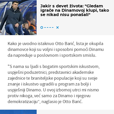
Jakir s devet života: "Gledam
igrače na Dinamovoj klupi, tako
se nikad nisu ponašali"
Kako je uvodno istaknuo Otto Barić, lista je okupila
dinamovce koji su voljni i sposobni pomoći Dinamu
da napreduje u poslovnom i sportskom smislu.
"S nama su ljudi s bogatim sportskim iskustvom,
uspješni poduzetnici, predstavnici akademske
zajednice te braniteljske populacije koji su svoje
znanje i iskustvo ugradili u program za bolji i
uspješniji Dinamo. U ovoj izbornoj utrci mi nismo
protiv nikoga, već samo za Dinamo i njegovu
demokratizaciju“, naglasio je Otto Barić.