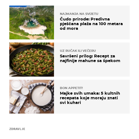
NAJMANJA NA SVIJETU
Čudo prirode: Predivna
pješčana plaža na 100 metara
od mora
UZ RUČAK ILI VEČERU
Savršeni prilog: Recept za
najfinije mahune sa špekom
BON APPETIT!
Majke svih umaka: 5 kultnih
recepata koje moraju znati
svi kuhari
ZDRAVLJE