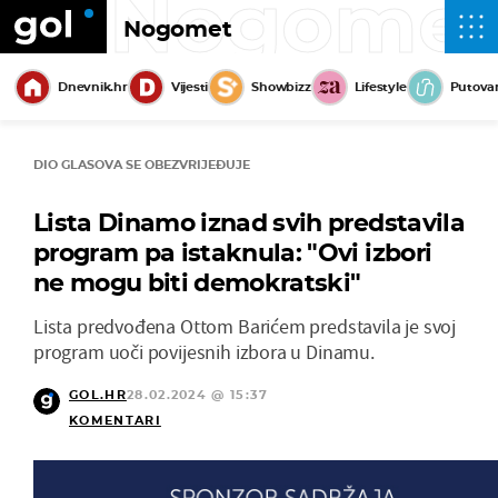
Nogome
Nogomet
Dnevnik.hr
Vijesti
Showbizz
Lifestyle
Putova
DIO GLASOVA SE OBEZVRIJEĐUJE
Lista Dinamo iznad svih predstavila
program pa istaknula: "Ovi izbori
ne mogu biti demokratski"
Lista predvođena Ottom Barićem predstavila je svoj
program uoči povijesnih izbora u Dinamu.
GOL.HR
28.02.2024 @ 15:37
KOMENTARI