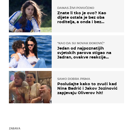
DANAS ŽIVI POVUČENO
Znate li tko je ovo? Kao
dijete ostala je bez oba
roditelja, a onda i bez
milijuna koje je trebala
naslijediti
"KAO DA SU NOVAK ĐOKOVIĆ"
Jedan od najpoznatijih
svjetskih parova stigao na
Jadran, ovakve reakcije
vjerojatno nisu očekivali
SAMO DOBRA PISMA
Poslušajte kako to zvuči kad
Nina Badrić i Jakov Jozinović
zapjevaju Oliverov hit!
ZABAVA