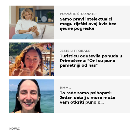
POKAŽITE ŠTO ZNATE!
Samo pravi intelektualci
mogu riješiti ovaj kviz bez
ijedne pogreške
JESTE LI PROBALI?
Turisticu oduševila ponuda u
Primoštenu: "Oni su puno
pametniji od nas"
HMM…
To rade samo psihopati:
Jedan detalj s mora može
vam otkriti puno o
prijateljima
NOVAC