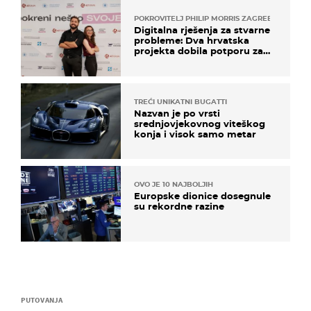
POKROVITELJ PHILIP MORRIS ZAGREB
Digitalna rješenja za stvarne
probleme: Dva hrvatska
projekta dobila potporu za
razvoj
TREĆI UNIKATNI BUGATTI
Nazvan je po vrsti
srednjovjekovnog viteškog
konja i visok samo metar
OVO JE 10 NAJBOLJIH
Europske dionice dosegnule
su rekordne razine
PUTOVANJA