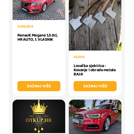
9.200,00 €
Renault Megane 1,5 dci,
HR AUTO, 1. VLASNIK
65,00 €
Lovačka sjekirica -
Kovanje i obrada metala
BAJA
SAZNAJ VIŠE
SAZNAJ VIŠE