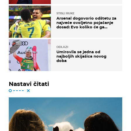
STISLI RUKE
Arsenal dogovorio odštetu za
najveće ovoljetno pojačanje
dosad: Evo koliko će ga
platiti
ODLAZI
Umirovila se jedna od
najboljih skijašica novog
doba
Nastavi čitati