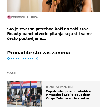
POKROVITELJ BIPA
Što je stvarno potrebno koži da zablista?
Beauty panel otvorio pitanja koja si i same
često postavljamo...
Pronađite što vas zanima
VIJESTI
REZULTAT RAZMJENE
Zajedničko pismo mladih iz
Hrvatske i Srbije povodom
Oluje: "Ako si rođen nakon
'95..."