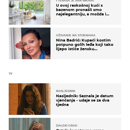
I TERASA JE SAN SNOVA!
U ovoj raskošnoj kući s
bazenom pronašli smo
najelegantniju, a možda i
najljepšu bijelu kuhinju
UŽIVANJE NA STIJENAMA
Nina Badrić: Kupaći kostim
potpuno golih leđa koji tako
lijepo ističe žensku
senzualnost
TV
NASLJEDNIK
Nasljednik: Saznala je datum
vjenčanja - udaje se za dva
tjedna
DALEKI GRAD