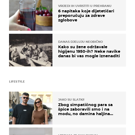
VRIJEDI IH UVRSTITI U PREHRANU
6 napitaka koje dijetetičari
preporučuju za zdrave
zglobove
DANAS DJELUJU NEOBIČNO
Kako su žene održavale
higijenu 1950-ih? Neke navike
danas bi vas mogle iznenaditi
LIFESTYLE
JAKO SU SLATKI!
Zbog simpatičnog para sa
špice zaboravili smo i na
modu, no damina haljina
itekako nas se dojmila