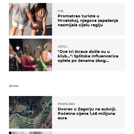
LOL
Promatrao turiste u
Hrvatskoj, njegova zapažanja
nasmijala cijelu regiju
UŽAS…
"Ove tri štrace došle su u
klub…": Splitska influencerica
oplela po ženama zbog
užasnog ponašanja
NOVAC
POVOLJNO
Dvorac u Zagorju na aukciji.
Početna cijena 1,46 milijuna
eura