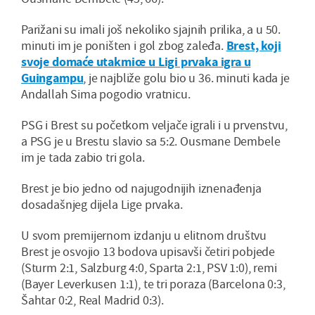
Parižani su imali još nekoliko sjajnih prilika, a u 50.
minuti im je poništen i gol zbog zaleđa.
Brest, koji
svoje domaće utakmice u Ligi prvaka igra u
Guingampu
, je najbliže golu bio u 36. minuti kada je
Andallah Sima pogodio vratnicu.
PSG i Brest su početkom veljače igrali i u prvenstvu,
a PSG je u Brestu slavio sa 5:2. Ousmane Dembele
im je tada zabio tri gola.
Brest je bio jedno od najugodnijih iznenađenja
dosadašnjeg dijela Lige prvaka.
U svom premijernom izdanju u elitnom društvu
Brest je osvojio 13 bodova upisavši četiri pobjede
(Sturm 2:1, Salzburg 4:0, Sparta 2:1, PSV 1:0), remi
(Bayer Leverkusen 1:1), te tri poraza (Barcelona 0:3,
Šahtar 0:2, Real Madrid 0:3).