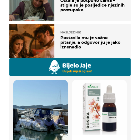
Ostala je potpuno sama –
stigle su je posljedice njezinih
postupaka
NASLJEDNIK
Postavila mu je važno
pitanje, a odgovor ju je jako
iznenadio