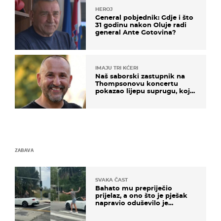
HEROJ
General pobjednik: Gdje i što
31 godinu nakon Oluje radi
general Ante Gotovina?
IMAJU TRI KĆERI
Naš saborski zastupnik na
Thompsonovu koncertu
pokazao lijepu suprugu, koja
godinama izbjegava javnost
ZABAVA
SVAKA ČAST
Bahato mu prepriječio
prijelaz, a ono što je pješak
napravio oduševilo je
društvene mreže