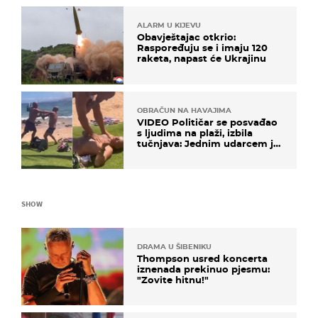
ALARM U KIJEVU
Obavještajac otkrio:
Raspoređuju se i imaju 120
raketa, napast će Ukrajinu
OBRAČUN NA HAVAJIMA
VIDEO Političar se posvađao
s ljudima na plaži, izbila
tučnjava: Jednim udarcem je
nokautiran
SHOW
DRAMA U ŠIBENIKU
Thompson usred koncerta
iznenada prekinuo pjesmu:
"Zovite hitnu!"