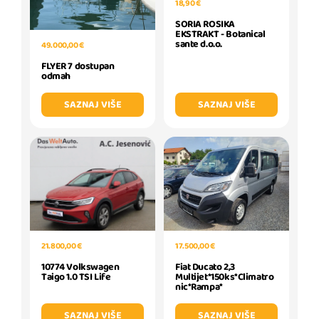
18,90 €
SORIA ROSIKA
EKSTRAKT - Botanical
sante d.o.o.
49.000,00 €
FLYER 7 dostupan
odmah
SAZNAJ VIŠE
SAZNAJ VIŠE
21.800,00 €
17.500,00 €
10774 Volkswagen
Fiat Ducato 2,3
Taigo 1.0 TSI Life
Multijet*150ks*Climatro
nic*Rampa*
SAZNAJ VIŠE
SAZNAJ VIŠE