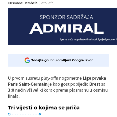
Ousmane Dembele
(Foto: Afp)
Dodajte gol.hr u omiljeni Google izvor
U prvom susretu play-offa nogometne
Lige prvaka
Paris Saint-Germain
je kao gost pobijedio
Brest
sa
3:0
načinivši veliki korak prema plasmanu u osminu
finala.
Tri vijesti o kojima se priča