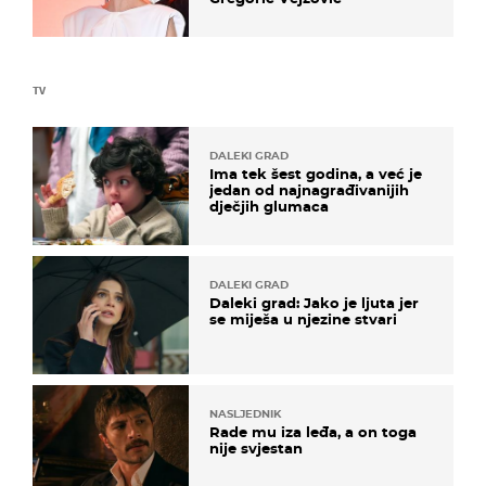
TV
DALEKI GRAD
Ima tek šest godina, a već je
jedan od najnagrađivanijih
dječjih glumaca
DALEKI GRAD
Daleki grad: Jako je ljuta jer
se miješa u njezine stvari
NASLJEDNIK
Rade mu iza leđa, a on toga
nije svjestan