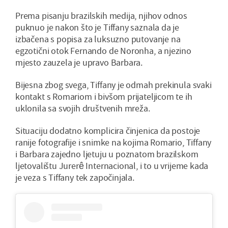
Prema pisanju brazilskih medija, njihov odnos
puknuo je nakon što je Tiffany saznala da je
izbačena s popisa za luksuzno putovanje na
egzotični otok Fernando de Noronha, a njezino
mjesto zauzela je upravo Barbara.
Bijesna zbog svega, Tiffany je odmah prekinula svaki
kontakt s Romariom i bivšom prijateljicom te ih
uklonila sa svojih društvenih mreža.
Situaciju dodatno komplicira činjenica da postoje
ranije fotografije i snimke na kojima Romario, Tiffany
i Barbara zajedno ljetuju u poznatom brazilskom
ljetovalištu Jurerê Internacional, i to u vrijeme kada
je veza s Tiffany tek započinjala.