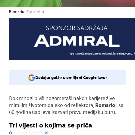
Romario
(Foto: Afp)
Dodajte gol.hr u omiljeni Google izvor
Dok mnogi bivši nogometaši nakon karijere žive
mirnijim životom daleko od reflektora,
Romario
i sa
60 godina uspijeva izazvati pravu medijsku buru.
Tri vijesti o kojima se priča