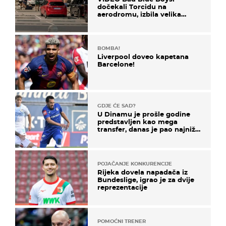
dočekali Torcidu na
aerodromu, izbila velika
masovna tučnjava
BOMBA!
Liverpool doveo kapetana
Barcelone!
GDJE ĆE SAD?
U Dinamu je prošle godine
predstavljen kao mega
transfer, danas je pao najniže
u karijeri
POJAČANJE KONKURENCIJE
Rijeka dovela napadača iz
Bundeslige, igrao je za dvije
reprezentacije
POMOĆNI TRENER