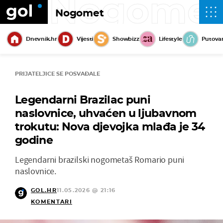
Nogome
Nogomet
Dnevnik.hr
Vijesti
Showbizz
Lifestyle
Putova
PRIJATELJICE SE POSVAĐALE
Legendarni Brazilac puni
naslovnice, uhvaćen u ljubavnom
trokutu: Nova djevojka mlađa je 34
godine
Legendarni brazilski nogometaš Romario puni
naslovnice.
GOL.HR
11.05.2026 @ 21:16
KOMENTARI