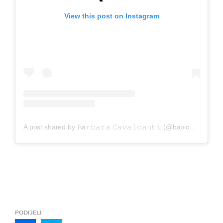
View this post on Instagram
A post shared by 𝙱á𝚛𝚋𝚊𝚛𝚊 𝙲𝚊𝚟𝚊𝚕𝚌𝚊𝚗𝚝𝚒 (@babicavalcanti7)
PODIJELI