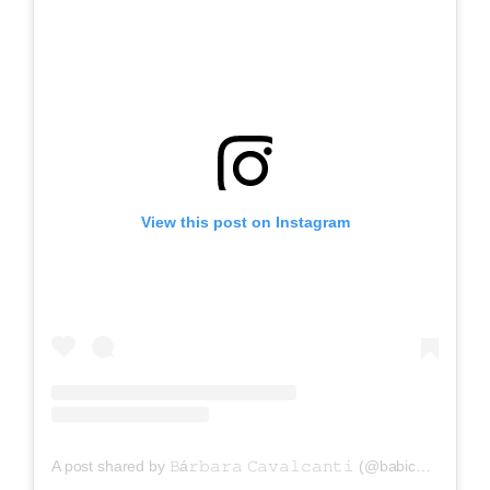
View this post on Instagram
A post shared by 𝙱á𝚛𝚋𝚊𝚛𝚊 𝙲𝚊𝚟𝚊𝚕𝚌𝚊𝚗𝚝𝚒 (@babicavalcanti7)