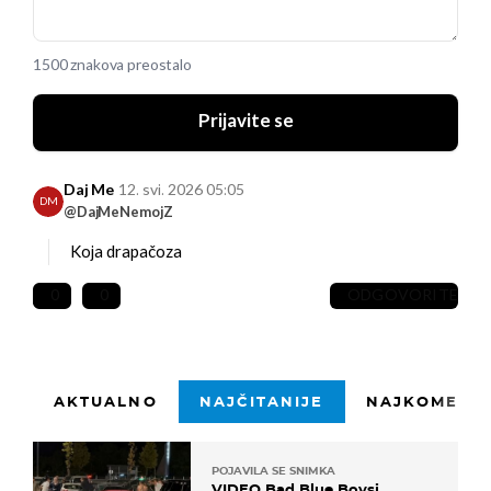
1500 znakova preostalo
Prijavite se
Daj Me
12. svi. 2026 05:05
DM
@DajMeNemojZ
Koja drapačoza
0
0
ODGOVORITE
AKTUALNO
NAJČITANIJE
NAJKOMENTI
POJAVILA SE SNIMKA
VIDEO Bad Blue Boysi