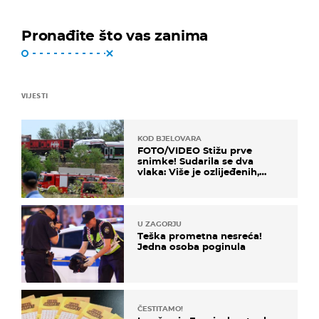
Pronađite što vas zanima
VIJESTI
KOD BJELOVARA
FOTO/VIDEO Stižu prve
snimke! Sudarila se dva
vlaka: Više je ozlijeđenih,
hitne službe na terenu
U ZAGORJU
Teška prometna nesreća!
Jedna osoba poginula
ČESTITAMO!