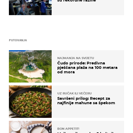
PUTOVANJA
NAJMANJA NA SVIJETU
Čudo prirode: Predivna
pješčana plaža na 100 metara
od mora
UZ RUČAK ILI VEČERU
Savršeni prilog: Recept za
najfinije mahune sa špekom
BON APPETIT!