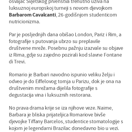
osvajač Svjetskog prvenstva trenutno uživa na
luksuznoj europskoj turneji s novom djevojkom
Barbarom Cavalcanti
, 26-godišnjom studenticom
nutricionizma.
Par je posljednjih dana obišao London, Pariz i Rim, a
fotografije s putovanja ubrzo su preplavile
društvene mreže. Posebnu pažnju izazvale su objave
iz Rima, gdje su zajedno pozirali kod slavne Fontane
di Trevi.
Romario je Barbari navodno ispunio veliku želju i
odveo je do Eiffelovog tornja u Parizu, dok je ona na
društvenim mrežama dijelila fotografije s
degustacija vina i luksuznih restorana.
No prava drama krije se iza njihove veze. Naime,
Barbara je bliska prijateljica Romariove bivše
djevojke Tiffany Barcelos, studentice stomatologije s
kojom je legendarni Brazilac donedavno bio u vezi.