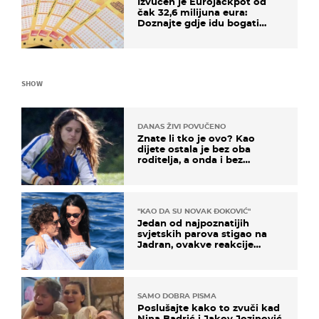
Izvučen je Eurojackpot od
čak 32,6 milijuna eura:
Doznajte gdje idu bogati
dobitci u Hrvatskoj
SHOW
DANAS ŽIVI POVUČENO
Znate li tko je ovo? Kao
dijete ostala je bez oba
roditelja, a onda i bez
milijuna koje je trebala
naslijediti
"KAO DA SU NOVAK ĐOKOVIĆ"
Jedan od najpoznatijih
svjetskih parova stigao na
Jadran, ovakve reakcije
vjerojatno nisu očekivali
SAMO DOBRA PISMA
Poslušajte kako to zvuči kad
Nina Badrić i Jakov Jozinović