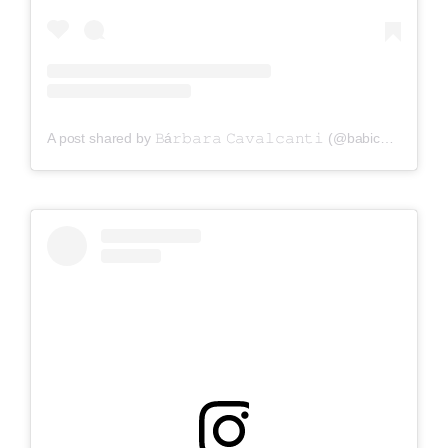
A post shared by 𝙱á𝚛𝚋𝚊𝚛𝚊 𝙲𝚊𝚟𝚊𝚕𝚌𝚊𝚗𝚝𝚒 (@babicavalcanti7)