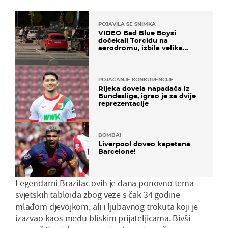
POJAVILA SE SNIMKA
VIDEO Bad Blue Boysi
dočekali Torcidu na
aerodromu, izbila velika
masovna tučnjava
POJAČANJE KONKURENCIJE
Rijeka dovela napadača iz
Bundeslige, igrao je za dvije
reprezentacije
BOMBA!
Liverpool doveo kapetana
Barcelone!
Legendarni Brazilac ovih je dana ponovno tema
svjetskih tabloida zbog veze s čak 34 godine
mlađom djevojkom, ali i ljubavnog trokuta koji je
izazvao kaos među bliskim prijateljicama. Bivši