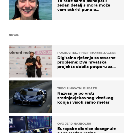
To rade samo psihopati:
Jedan detalj s mora može
vam otkriti puno o
prijateljima
NOVAC
POKROVITELJ PHILIP MORRIS ZAGREB
Digitalna rješenja za stvarne
probleme: Dva hrvatska
projekta dobila potporu za
razvoj
TREĆI UNIKATNI BUGATTI
Nazvan je po vrsti
srednjovjekovnog viteškog
konja i visok samo metar
OVO JE 10 NAJBOLJIH
Europske dionice dosegnule
su rekordne razine