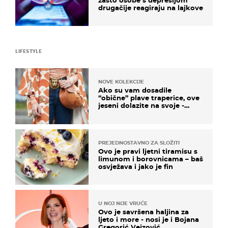
zašto osobe s depresijom
drugačije reagiraju na lajkove
LIFESTYLE
NOVE KOLEKCIJE
Ako su vam dosadile
“obične” plave traperice, ove
jeseni dolazite na svoje -
izdvajamo 15 hit modela
PREJEDNOSTAVNO ZA SLOŽITI
Ovo je pravi ljetni tiramisu s
limunom i borovnicama – baš
osvježava i jako je fin
U NOJ NIJE VRUĆE
Ovo je savršena haljina za
ljeto i more - nosi je i Bojana
Gregorić Vejzović