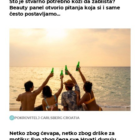
Što je stvarno potrebno koži da zablista?
Beauty panel otvorio pitanja koja si i same
često postavljamo...
POKROVITELJ CARLSBERG CROATIA
Netko zbog ćevapa, netko zbog drške za
motiku: Evo zbog čega sve Hrvati duguju