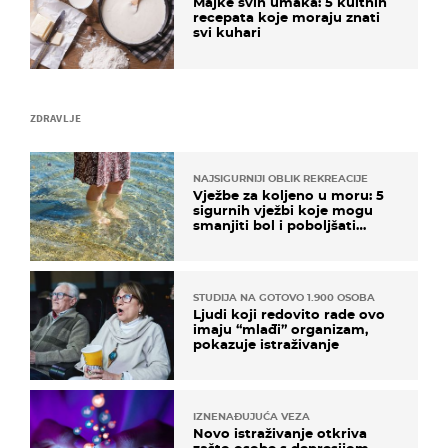
Majke svih umaka: 5 kultnih
recepata koje moraju znati
svi kuhari
ZDRAVLJE
NAJSIGURNIJI OBLIK REKREACIJE
Vježbe za koljeno u moru: 5
sigurnih vježbi koje mogu
smanjiti bol i poboljšati
pokretljivost
STUDIJA NA GOTOVO 1.900 OSOBA
Ljudi koji redovito rade ovo
imaju “mlađi” organizam,
pokazuje istraživanje
IZNENAĐUJUĆA VEZA
Novo istraživanje otkriva