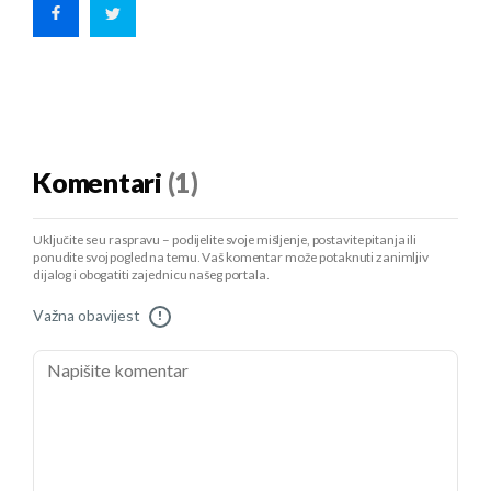
Komentari
(1)
Uključite se u raspravu – podijelite svoje mišljenje, postavite pitanja ili
ponudite svoj pogled na temu. Vaš komentar može potaknuti zanimljiv
dijalog i obogatiti zajednicu našeg portala.
Važna obavijest
!