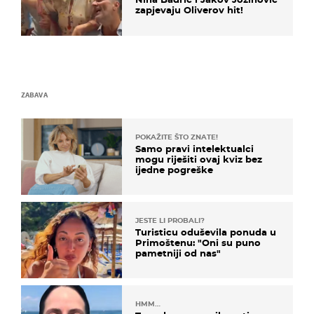
zapjevaju Oliverov hit!
ZABAVA
POKAŽITE ŠTO ZNATE!
Samo pravi intelektualci
mogu riješiti ovaj kviz bez
ijedne pogreške
JESTE LI PROBALI?
Turisticu oduševila ponuda u
Primoštenu: "Oni su puno
pametniji od nas"
HMM…