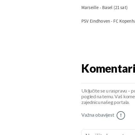
Marseille - Basel (21 sat)
PSV Eindhoven - FC Kopenha
Komentar
Uključite se u raspravu – pod
pogled na temu. Vaš koment
zajednicu našeg portala.
Važna obavijest
!