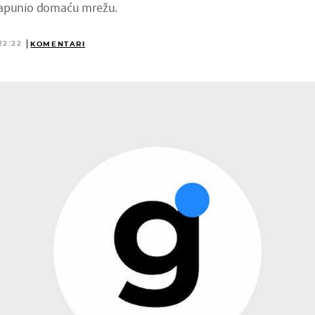
napunio domaću mrežu.
22:22
KOMENTARI