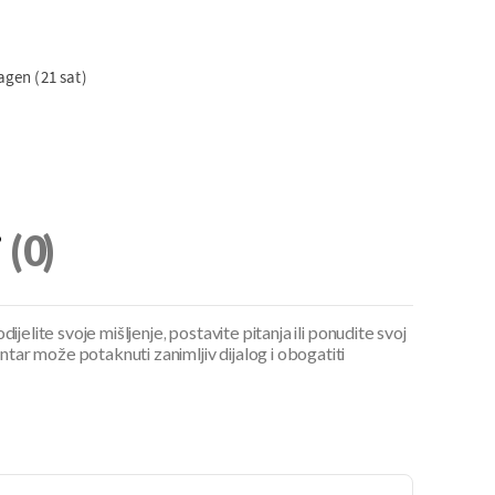
gen (21 sat)
i
(0)
ijelite svoje mišljenje, postavite pitanja ili ponudite svoj
ar može potaknuti zanimljiv dijalog i obogatiti