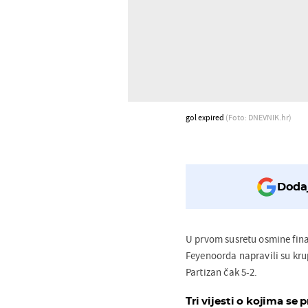
gol expired
(Foto: DNEVNIK.hr)
Dodaj
U prvom susretu osmine fin
Feyenoorda napravili su kru
Partizan čak 5-2.
Tri vijesti o kojima se p