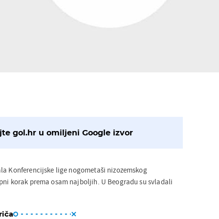
te gol.hr u omiljeni Google izvor
ala Konferencijske lige nogometaši nizozemskog
pni korak prema osam najboljih. U Beogradu su svladali
riča