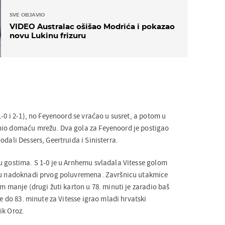
SVE OBJAVIO
VIDEO Australac ošišao Modrića i pokazao
novu Lukinu frizuru
1-0 i 2-1), no Feyenoord se vraćao u susret, a potom u
nio domaću mrežu. Dva gola za Feyenoord je postigao
odali Dessers, Geertruida i Sinisterra.
u gostima. S 1-0 je u Arnhemu svladala Vitesse golom
e u nadoknadi prvog poluvremena. Završnicu utakmice
em manje (drugi žuti karton u 78. minuti je zaradio baš
je do 83. minute za Vitesse igrao mladi hrvatski
ik Oroz.