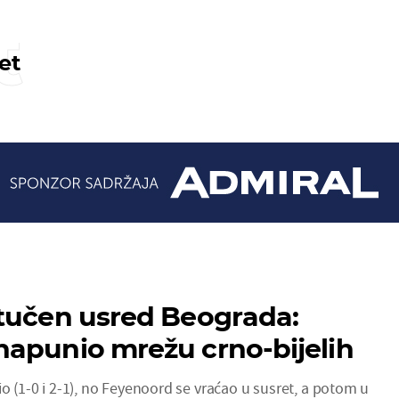
t
et
tučen usred Beograda:
apunio mrežu crno-bijelih
io (1-0 i 2-1), no Feyenoord se vraćao u susret, a potom u