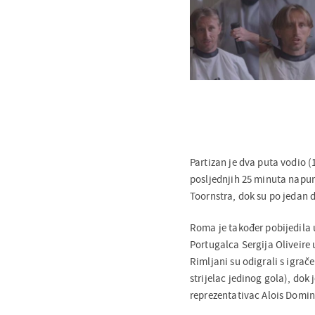
Partizan je dva puta vodio (
posljednjih 25 minuta napu
Toornstra, dok su po jedan d
Roma je također pobijedila 
Portugalca Sergija Oliveir
Rimljani su odigrali s igrač
strijelac jedinog gola), dok 
reprezentativac Alois Domin