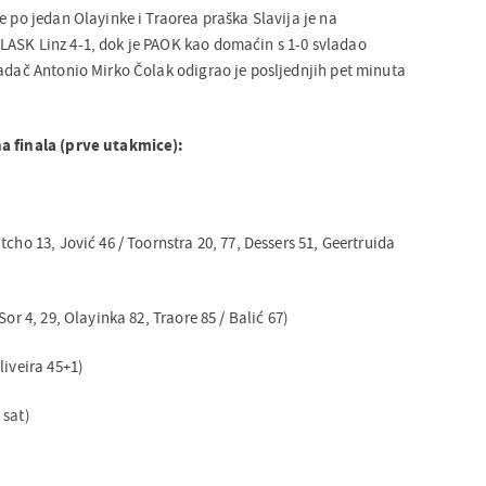
e po jedan Olayinke i Traorea praška Slavija je na
LASK Linz 4-1, dok je PAOK kao domaćin s 1-0 svladao
padač Antonio Mirko Čolak odigrao je posljednjih pet minuta
a finala (prve utakmice):
tcho 13, Jović 46 / Toornstra 20, 77, Dessers 51, Geertruida
Sor 4, 29, Olayinka 82, Traore 85 / Balić 67)
liveira 45+1)
 sat)