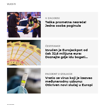
VIJESTI
U ZAGORJU
Teška prometna nesreća!
Jedna osoba poginula
ČESTITAMO!
Izvučen je Eurojackpot od
čak 32,6 milijuna eura:
Doznajte gdje idu bogati
dobitci u Hrvatskoj
PACIJENT U IZOLACIJI
Vratio se virus koji je izazvao
međunarodnu uzbunu:
Otkriven novi slučaj u Europi
SHOW