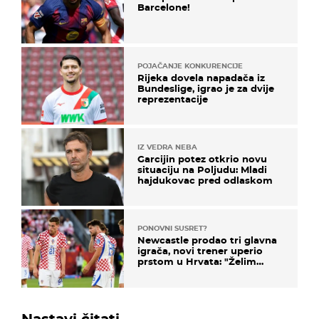
Barcelone!
POJAČANJE KONKURENCIJE
Rijeka dovela napadača iz
Bundeslige, igrao je za dvije
reprezentacije
IZ VEDRA NEBA
Garcijin potez otkrio novu
situaciju na Poljudu: Mladi
hajdukovac pred odlaskom
PONOVNI SUSRET?
Newcastle prodao tri glavna
igrača, novi trener uperio
prstom u Hrvata: "Želim
njega!"
Nastavi čitati