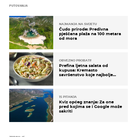
PUTOVANJA
NAJMANJA NA SVIJETU
Čudo prirode: Predivna
pješčana plaža na 100 metara
od mora
OBVEZNO PROBATI!
Prefina ljetna salata od
kupusa: Kremasto
savršenstvo koje najbolje
paše uz pečeno meso
15 PITANJA
Kviz općeg znanja: Za one
pred kojima se i Google može
sakriti