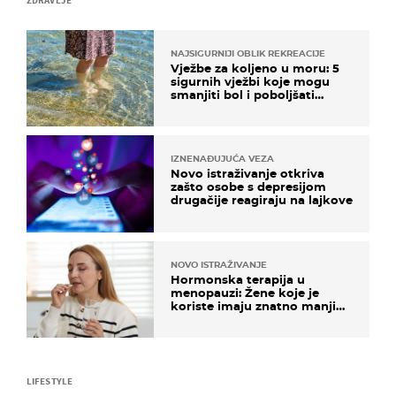
ZDRAVLJE
NAJSIGURNIJI OBLIK REKREACIJE
Vježbe za koljeno u moru: 5
sigurnih vježbi koje mogu
smanjiti bol i poboljšati
pokretljivost
IZNENAĐUJUĆA VEZA
Novo istraživanje otkriva
zašto osobe s depresijom
drugačije reagiraju na lajkove
NOVO ISTRAŽIVANJE
Hormonska terapija u
menopauzi: Žene koje je
koriste imaju znatno manji
rizik od ovoga
LIFESTYLE