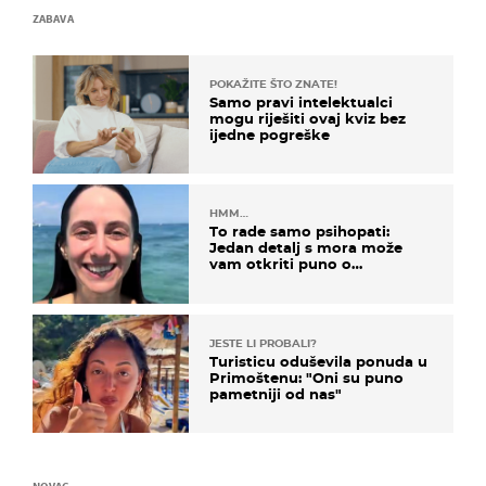
ZABAVA
POKAŽITE ŠTO ZNATE!
Samo pravi intelektualci
mogu riješiti ovaj kviz bez
ijedne pogreške
HMM…
To rade samo psihopati:
Jedan detalj s mora može
vam otkriti puno o
prijateljima
JESTE LI PROBALI?
Turisticu oduševila ponuda u
Primoštenu: "Oni su puno
pametniji od nas"
NOVAC