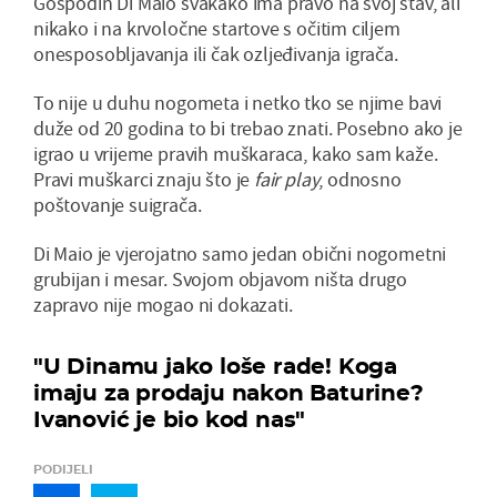
Gospodin Di Maio svakako ima pravo na svoj stav, ali
nikako i na krvoločne startove s očitim ciljem
onesposobljavanja ili čak ozljeđivanja igrača.
To nije u duhu nogometa i netko tko se njime bavi
duže od 20 godina to bi trebao znati. Posebno ako je
igrao u vrijeme pravih muškaraca, kako sam kaže.
Pravi muškarci znaju što je
fair play
, odnosno
poštovanje suigrača.
Di Maio je vjerojatno samo jedan obični nogometni
grubijan i mesar. Svojom objavom ništa drugo
zapravo nije mogao ni dokazati.
"U Dinamu jako loše rade! Koga
imaju za prodaju nakon Baturine?
Ivanović je bio kod nas"
PODIJELI