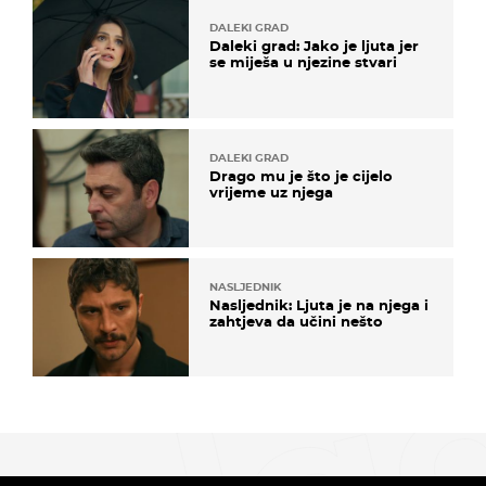
DALEKI GRAD
Daleki grad: Jako je ljuta jer
se miješa u njezine stvari
DALEKI GRAD
Drago mu je što je cijelo
vrijeme uz njega
NASLJEDNIK
Nasljednik: Ljuta je na njega i
zahtjeva da učini nešto