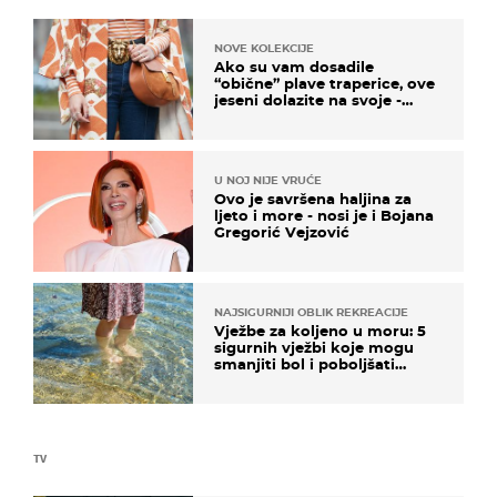
NOVE KOLEKCIJE
Ako su vam dosadile
“obične” plave traperice, ove
jeseni dolazite na svoje -
izdvajamo 15 hit modela
U NOJ NIJE VRUĆE
Ovo je savršena haljina za
ljeto i more - nosi je i Bojana
Gregorić Vejzović
NAJSIGURNIJI OBLIK REKREACIJE
Vježbe za koljeno u moru: 5
sigurnih vježbi koje mogu
smanjiti bol i poboljšati
pokretljivost
TV