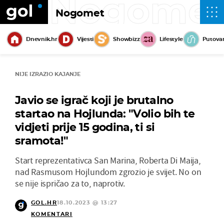
Nogome
Nogomet
Dnevnik.hr
Vijesti
Showbizz
Lifestyle
Putova
NIJE IZRAZIO KAJANJE
Javio se igrač koji je brutalno
startao na Hojlunda: "Volio bih te
vidjeti prije 15 godina, ti si
sramota!"
Start reprezentativca San Marina, Roberta Di Maija,
nad Rasmusom Hojlundom zgrozio je svijet. No on
se nije ispričao za to, naprotiv.
GOL.HR
18.10.2023 @ 13:27
KOMENTARI