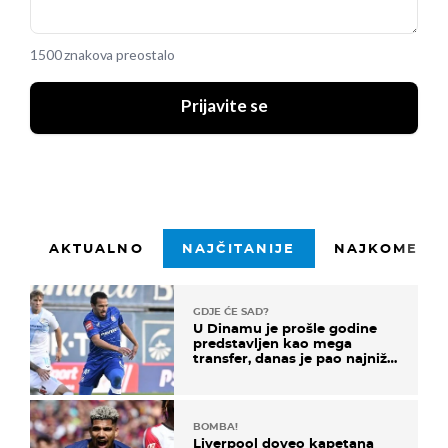
1500 znakova preostalo
Prijavite se
AKTUALNO
NAJČITANIJE
NAJKOMENTI
GDJE ĆE SAD?
U Dinamu je prošle godine
predstavljen kao mega
transfer, danas je pao najniže
u karijeri
BOMBA!
Liverpool doveo kapetana