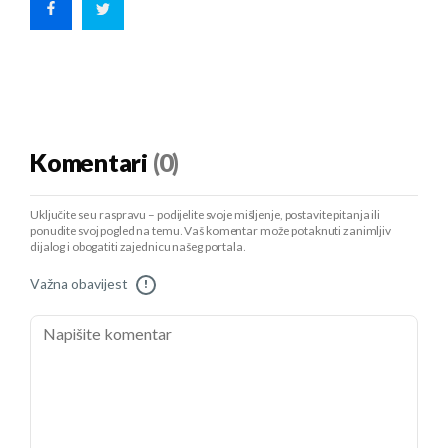
Komentari
(0)
Uključite se u raspravu – podijelite svoje mišljenje, postavite pitanja ili
ponudite svoj pogled na temu. Vaš komentar može potaknuti zanimljiv
dijalog i obogatiti zajednicu našeg portala.
Važna obavijest
!