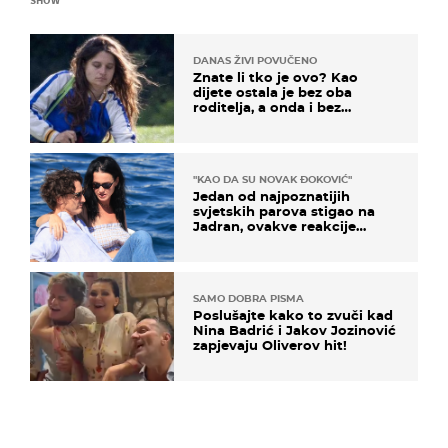
DANAS ŽIVI POVUČENO
Znate li tko je ovo? Kao
dijete ostala je bez oba
roditelja, a onda i bez
milijuna koje je trebala
naslijediti
"KAO DA SU NOVAK ĐOKOVIĆ"
Jedan od najpoznatijih
svjetskih parova stigao na
Jadran, ovakve reakcije
vjerojatno nisu očekivali
SAMO DOBRA PISMA
Poslušajte kako to zvuči kad
Nina Badrić i Jakov Jozinović
zapjevaju Oliverov hit!