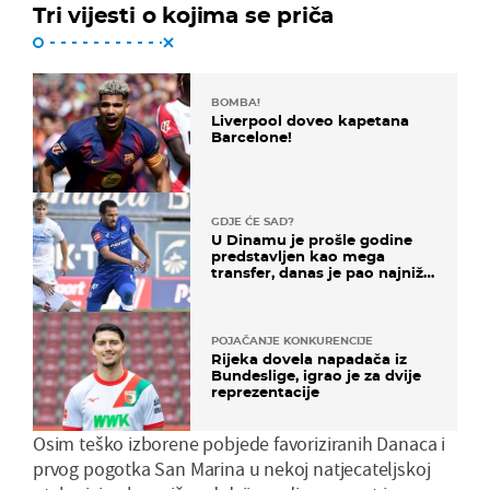
Tri vijesti o kojima se priča
BOMBA!
Liverpool doveo kapetana
Barcelone!
GDJE ĆE SAD?
U Dinamu je prošle godine
predstavljen kao mega
transfer, danas je pao najniže
u karijeri
POJAČANJE KONKURENCIJE
Rijeka dovela napadača iz
Bundeslige, igrao je za dvije
reprezentacije
Osim teško izborene pobjede favoriziranih Danaca i
prvog pogotka San Marina u nekoj natjecateljskoj