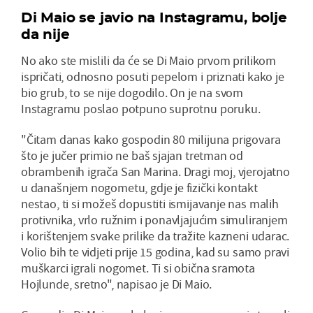
Di Maio se javio na Instagramu, bolje
da nije
No ako ste mislili da će se Di Maio prvom prilikom
ispričati, odnosno posuti pepelom i priznati kako je
bio grub, to se nije dogodilo. On je na svom
Instagramu poslao potpuno suprotnu poruku.
"Čitam danas kako gospodin 80 milijuna prigovara
što je jučer primio ne baš sjajan tretman od
obrambenih igrača San Marina. Dragi moj, vjerojatno
u današnjem nogometu, gdje je fizički kontakt
nestao, ti si možeš dopustiti ismijavanje nas malih
protivnika, vrlo ružnim i ponavljajućim simuliranjem
i korištenjem svake prilike da tražite kazneni udarac.
Volio bih te vidjeti prije 15 godina, kad su samo pravi
muškarci igrali nogomet. Ti si obična sramota
Hojlunde, sretno", napisao je Di Maio.