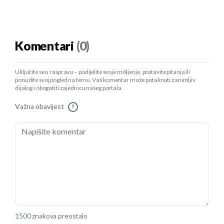
Komentari
(0)
Uključite se u raspravu – podijelite svoje mišljenje, postavite pitanja ili
ponudite svoj pogled na temu. Vaš komentar može potaknuti zanimljiv
dijalog i obogatiti zajednicu našeg portala.
Važna obavijest
!
1500 znakova preostalo