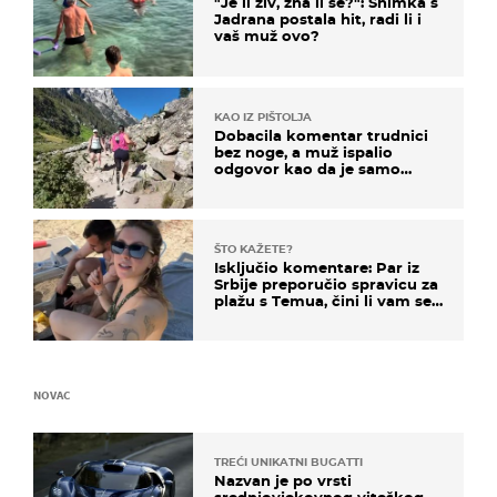
"Je li živ, zna li se?": Snimka s
Jadrana postala hit, radi li i
vaš muž ovo?
KAO IZ PIŠTOLJA
Dobacila komentar trudnici
bez noge, a muž ispalio
odgovor kao da je samo
čekao…
ŠTO KAŽETE?
Isključio komentare: Par iz
Srbije preporučio spravicu za
plažu s Temua, čini li vam se
ovo sigurnim?
NOVAC
TREĆI UNIKATNI BUGATTI
Nazvan je po vrsti