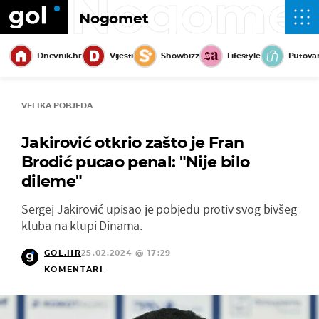
Nogome
Nogomet
Dnevnik.hr
Vijesti
Showbizz
Lifestyle
Putova
VELIKA POBJEDA
Jakirović otkrio zašto je Fran
Brodić pucao penal: "Nije bilo
dileme"
Sergej Jakirović upisao je pobjedu protiv svog bivšeg
kluba na klupi Dinama.
GOL.HR
25.02.2024 @ 17:29
KOMENTARI