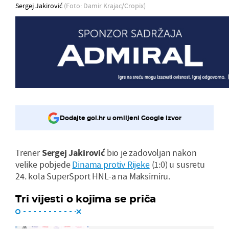
Sergej Jakirović
(Foto: Damir Krajac/Cropix)
Dodajte gol.hr u omiljeni Google izvor
Trener
Sergej Jakirović
bio je zadovoljan nakon
velike pobjede
Dinama protiv Rijeke
(1:0) u susretu
24. kola SuperSport HNL-a na Maksimiru.
Tri vijesti o kojima se priča