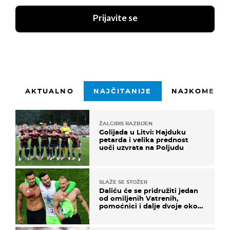
Prijavite se
AKTUALNO
NAJČITANIJE
NAJKOMENTI
ŽALGIRIS RAZBIJEN
Golijada u Litvi: Hajduku
petarda i velika prednost
uoči uzvrata na Poljudu
SLAŽE SE STOŽER
Daliću će se pridružiti jedan
od omiljenih Vatrenih,
pomoćnici i dalje dvoje oko
ponude