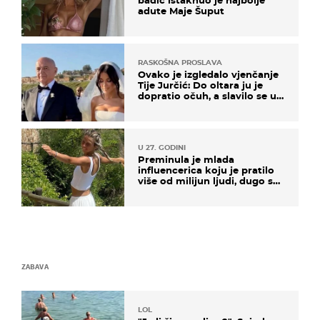
adute Maje Šuput
RASKOŠNA PROSLAVA
Ovako je izgledalo vjenčanje
Tije Jurčić: Do oltara ju je
dopratio očuh, a slavilo se uz
Olivera i Rozgu
U 27. GODINI
Preminula je mlada
influencerica koju je pratilo
više od milijun ljudi, dugo se
borila s opakom bolesti
ZABAVA
LOL