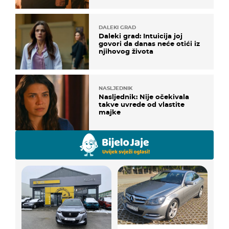
DALEKI GRAD
Daleki grad: Intuicija joj
govori da danas neće otići iz
njihovog života
NASLJEDNIK
Nasljednik: Nije očekivala
takve uvrede od vlastite
majke