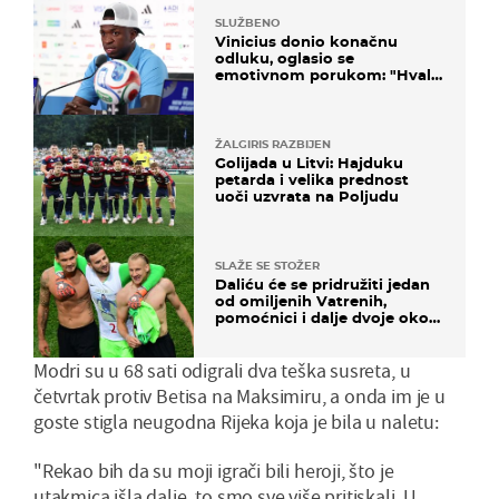
SLUŽBENO
Vinicius donio konačnu
odluku, oglasio se
emotivnom porukom: "Hvala
vam svima"
ŽALGIRIS RAZBIJEN
Golijada u Litvi: Hajduku
petarda i velika prednost
uoči uzvrata na Poljudu
SLAŽE SE STOŽER
Daliću će se pridružiti jedan
od omiljenih Vatrenih,
pomoćnici i dalje dvoje oko
ponude
Modri su u 68 sati odigrali dva teška susreta, u
četvrtak protiv Betisa na Maksimiru, a onda im je u
goste stigla neugodna Rijeka koja je bila u naletu:
"Rekao bih da su moji igrači bili heroji, što je
utakmica išla dalje, to smo sve više pritiskali. U