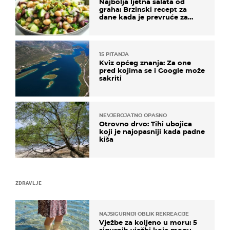
Najbolja ljetna salata od
graha: Brzinski recept za
dane kada je prevruće za
kuhanje
15 PITANJA
Kviz općeg znanja: Za one
pred kojima se i Google može
sakriti
NEVJEROJATNO OPASNO
Otrovno drvo: Tihi ubojica
koji je najopasniji kada padne
kiša
ZDRAVLJE
NAJSIGURNIJI OBLIK REKREACIJE
Vježbe za koljeno u moru: 5