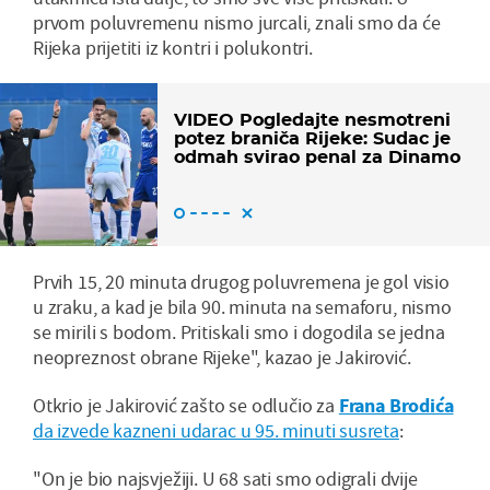
prvom poluvremenu nismo jurcali, znali smo da će
Rijeka prijetiti iz kontri i polukontri.
VIDEO Pogledajte nesmotreni
potez braniča Rijeke: Sudac je
odmah svirao penal za Dinamo
Prvih 15, 20 minuta drugog poluvremena je gol visio
u zraku, a kad je bila 90. minuta na semaforu, nismo
se mirili s bodom. Pritiskali smo i dogodila se jedna
neopreznost obrane Rijeke", kazao je Jakirović.
Otkrio je Jakirović zašto se odlučio za
Frana Brodića
da izvede kazneni udarac u 95. minuti susreta
:
"On je bio najsvježiji. U 68 sati smo odigrali dvije