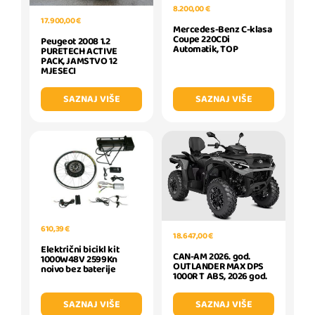
8.200,00 €
17.900,00 €
Mercedes-Benz C-klasa
Coupe 220CDi
Peugeot 2008 1.2
Automatik, TOP
PURETECH ACTIVE
PACK, JAMSTVO 12
MJESECI
SAZNAJ VIŠE
SAZNAJ VIŠE
610,39 €
18.647,00 €
Električni bicikl kit
CAN-AM 2026. god.
1000W48V 2599Kn
OUTLANDER MAX DPS
noivo bez baterije
1000R T ABS, 2026 god.
SAZNAJ VIŠE
SAZNAJ VIŠE