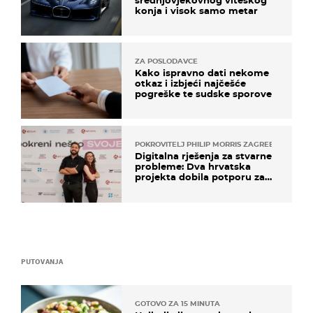
srednjovjekovnog viteškog
konja i visok samo metar
ZA POSLODAVCE
Kako ispravno dati nekome
otkaz i izbjeći najčešće
pogreške te sudske sporove
POKROVITELJ PHILIP MORRIS ZAGREB
Digitalna rješenja za stvarne
probleme: Dva hrvatska
projekta dobila potporu za
razvoj
PUTOVANJA
GOTOVO ZA 15 MINUTA