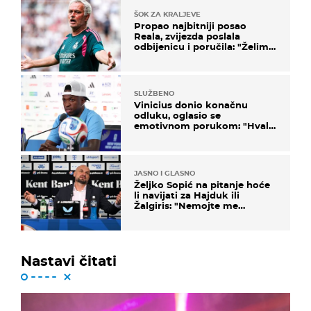
ŠOK ZA KRALJEVE
Propao najbitniji posao
Reala, zvijezda poslala
odbijenicu i poručila: "Želim
u Barcelonu"
SLUŽBENO
Vinicius donio konačnu
odluku, oglasio se
emotivnom porukom: "Hvala
vam svima"
JASNO I GLASNO
Željko Sopić na pitanje hoće
li navijati za Hajduk ili
Žalgiris: "Nemojte me
vrijeđati"
Nastavi čitati