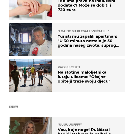
Tko ima pravo na inkluzivni
dodatak? Može se dobiti i
720 eura
"I DALJE SU PLESALI, VRIŠTALI..."
Turisti mu zapalili apartman:
"U 30 minuta nestalo je 50
godina našeg života, supruga
i ja ne možemo oka sklopiti"
KAOS U CEUTI
Na stotine maloljetnika
lutaju ulicama: "Očajne
obitelji traže svoju djecu"
SHOW
"UUUUUUFFFF"
Vau, koje noge! Ružičasti
badić istaknuo je najbolje