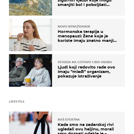
sigurnih vježbi koje mogu
smanjiti bol i poboljšati
pokretljivost
NOVO ISTRAŽIVANJE
Hormonska terapija u
menopauzi: Žene koje je
koriste imaju znatno manji
rizik od ovoga
STUDIJA NA GOTOVO 1.900 OSOBA
Ljudi koji redovito rade ovo
imaju “mlađi” organizam,
pokazuje istraživanje
LIFESTYLE
BAŠ EFEKTNA
Kada smo na zadarskoj rivi
ugledali ovu haljinu, morali
smo doznati odakle je –