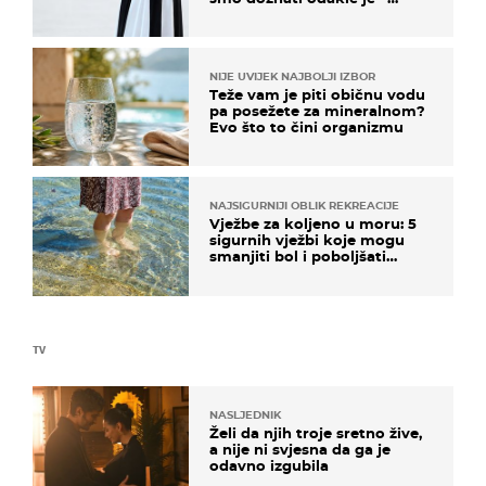
košta samo 18 eura
NIJE UVIJEK NAJBOLJI IZBOR
Teže vam je piti običnu vodu
pa posežete za mineralnom?
Evo što to čini organizmu
NAJSIGURNIJI OBLIK REKREACIJE
Vježbe za koljeno u moru: 5
sigurnih vježbi koje mogu
smanjiti bol i poboljšati
pokretljivost
TV
NASLJEDNIK
Želi da njih troje sretno žive,
a nije ni svjesna da ga je
odavno izgubila