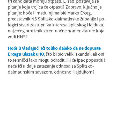
tri kandidata moraju otpasti. E, sad, postavlja se
pitanje koja trojica će otpasti? Zapravo, ključno je
pitanje: hoće li među njima biti Marko Erceg,
predstavnik NS Splitsko-dalmatinske županije i po
logici stvari zastupnika interesa splitskog Hajduka,
najvećeg protivnika trenutačne nomenklature koja
vodi HNS?
Hoće li vladajući ići toliko daleko da ne dopuste
Ercegu ulazak u IO
, što bi bio veliki skandal, ali oni
to tehnički lako mogu odraditi, ili će ipak popustiti i
neće ići u dalje zatezanje odnosa sa Splitsko-
dalmatinskim savezom, odnosno Hajdukom?