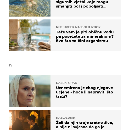
sigurnih vježbi koje mogu
smanjiti bol i poboljšati
pokretljivost
NIJE UVIJEK NAJBOLJI IZBOR
Teže vam je piti običnu vodu
pa posežete za mineralnom?
Evo što to čini organizmu
TV
DALEKI GRAD
Uznemirena je zbog njegove
ucjene - hoće li napraviti što
traži?
NASLJEDNIK
Želi da njih troje sretno žive,
a nije ni svjesna da ga je