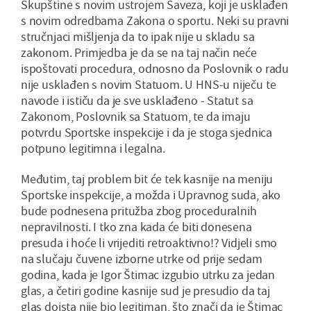
Skupštine s novim ustrojem Saveza, koji je usklađen
s novim odredbama Zakona o sportu. Neki su pravni
stručnjaci mišljenja da to ipak nije u skladu sa
zakonom. Primjedba je da se na taj način neće
ispoštovati procedura, odnosno da Poslovnik o radu
nije usklađen s novim Statuom. U HNS-u niječu te
navode i ističu da je sve usklađeno - Statut sa
Zakonom, Poslovnik sa Statuom, te da imaju
potvrdu Sportske inspekcije i da je stoga sjednica
potpuno legitimna i legalna.
Međutim, taj problem bit će tek kasnije na meniju
Sportske inspekcije, a možda i Upravnog suda, ako
bude podnesena pritužba zbog proceduralnih
nepravilnosti. I tko zna kada će biti donesena
presuda i hoće li vrijediti retroaktivno!? Vidjeli smo
na slučaju čuvene izborne utrke od prije sedam
godina, kada je Igor Štimac izgubio utrku za jedan
glas, a četiri godine kasnije sud je presudio da taj
glas doista nije bio legitiman, što znači da je Štimac