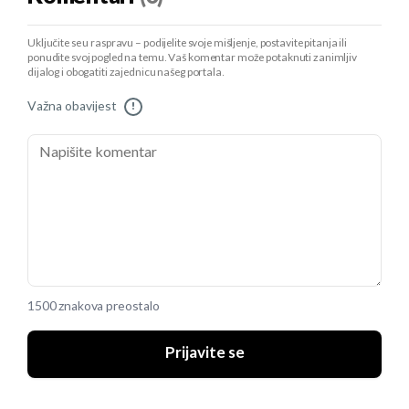
Uključite se u raspravu – podijelite svoje mišljenje, postavite pitanja ili
ponudite svoj pogled na temu. Vaš komentar može potaknuti zanimljiv
dijalog i obogatiti zajednicu našeg portala.
Važna obavijest
!
1500 znakova preostalo
Prijavite se