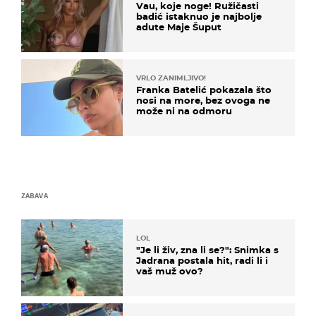
Vau, koje noge! Ružičasti
badić istaknuo je najbolje
adute Maje Šuput
VRLO ZANIMLJIVO!
Franka Batelić pokazala što
nosi na more, bez ovoga ne
može ni na odmoru
ZABAVA
LOL
"Je li živ, zna li se?": Snimka s
Jadrana postala hit, radi li i
vaš muž ovo?