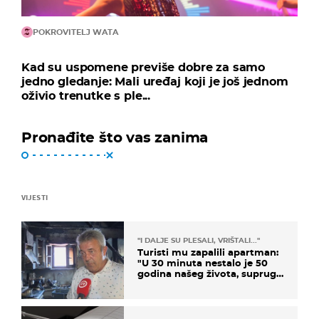
POKROVITELJ WATA
Kad su uspomene previše dobre za samo
jedno gledanje: Mali uređaj koji je još jednom
oživio trenutke s ple...
Pronađite što vas zanima
VIJESTI
"I DALJE SU PLESALI, VRIŠTALI..."
Turisti mu zapalili apartman:
"U 30 minuta nestalo je 50
godina našeg života, supruga
i ja ne možemo oka sklopiti"