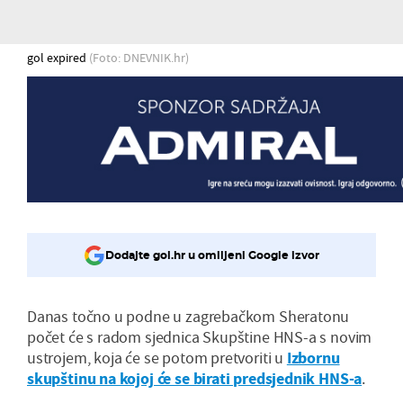
gol expired
(Foto: DNEVNIK.hr)
Dodajte gol.hr u omiljeni Google izvor
Danas točno u podne u zagrebačkom Sheratonu
počet će s radom sjednica Skupštine HNS-a s novim
ustrojem, koja će se potom pretvoriti u
Izbornu
skupštinu na kojoj će se birati predsjednik HNS-a
.