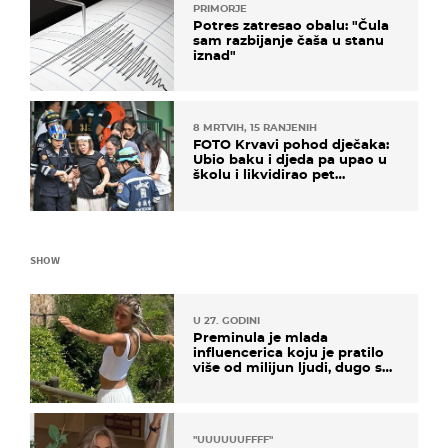
PRIMORJE
Potres zatresao obalu: "Čula
sam razbijanje čaša u stanu
iznad"
8 MRTVIH, 15 RANJENIH
FOTO Krvavi pohod dječaka:
Ubio baku i djeda pa upao u
školu i likvidirao pet
nastavnika
SHOW
U 27. GODINI
Preminula je mlada
influencerica koju je pratilo
više od milijun ljudi, dugo se
borila s opakom bolešću
"UUUUUUFFFF"