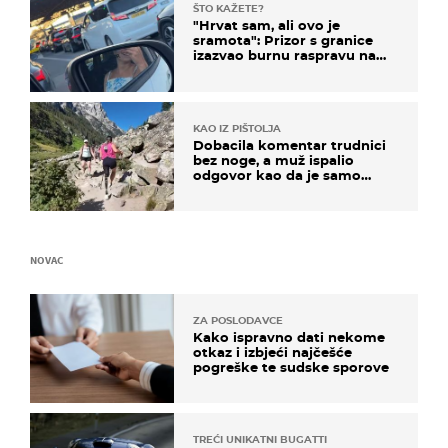
ŠTO KAŽETE?
"Hrvat sam, ali ovo je
sramota": Prizor s granice
izazvao burnu raspravu na
društvenim mrežama
KAO IZ PIŠTOLJA
Dobacila komentar trudnici
bez noge, a muž ispalio
odgovor kao da je samo
čekao…
NOVAC
ZA POSLODAVCE
Kako ispravno dati nekome
otkaz i izbjeći najčešće
pogreške te sudske sporove
TREĆI UNIKATNI BUGATTI