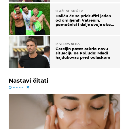
SLAŽE SE STOŽER
Daliću će se pridružiti jedan
od omiljenih Vatrenih,
pomoćnici i dalje dvoje oko
ponude
IZ VEDRA NEBA
Garcijin potez otkrio novu
situaciju na Poljudu: Mladi
hajdukovac pred odlaskom
Nastavi čitati