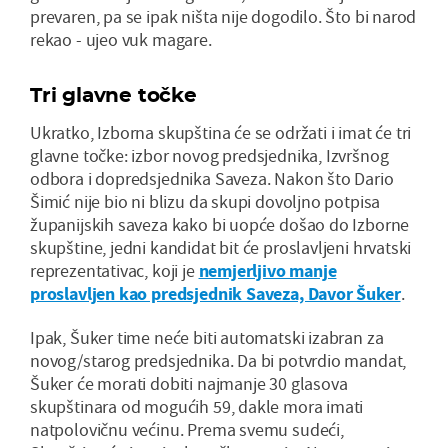
prevaren, pa se ipak ništa nije dogodilo. Što bi narod
rekao - ujeo vuk magare.
Tri glavne točke
Ukratko, Izborna skupština će se održati i imat će tri
glavne točke: izbor novog predsjednika, Izvršnog
odbora i dopredsjednika Saveza. Nakon što Dario
Šimić nije bio ni blizu da skupi dovoljno potpisa
županijskih saveza kako bi uopće došao do Izborne
skupštine, jedni kandidat bit će proslavljeni hrvatski
reprezentativac, koji je
nemjerljivo manje
proslavljen kao predsjednik Saveza, Davor Šuker
.
Ipak, Šuker time neće biti automatski izabran za
novog/starog predsjednika. Da bi potvrdio mandat,
Šuker će morati dobiti najmanje 30 glasova
skupštinara od mogućih 59, dakle mora imati
natpolovičnu većinu. Prema svemu sudeći,