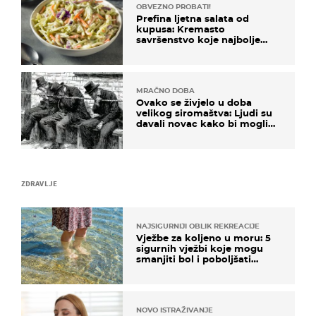
OBVEZNO PROBATI!
Prefina ljetna salata od
kupusa: Kremasto
savršenstvo koje najbolje
paše uz pečeno meso
MRAČNO DOBA
Ovako se živjelo u doba
velikog siromaštva: Ljudi su
davali novac kako bi mogli
spavati na konopcima
ZDRAVLJE
NAJSIGURNIJI OBLIK REKREACIJE
Vježbe za koljeno u moru: 5
sigurnih vježbi koje mogu
smanjiti bol i poboljšati
pokretljivost
NOVO ISTRAŽIVANJE