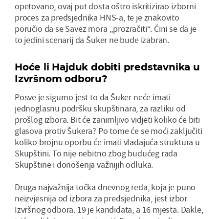
opetovano, ovaj put dosta oštro iskritizirao izborni
proces za predsjednika HNS-a, te je znakovito
poručio da se Savez mora „prozračiti“. Čini se da je
to jedini scenarij da Šuker ne bude izabran.
Hoće li Hajduk dobiti predstavnika u
Izvršnom odboru?
Posve je sigurno jest to da Šuker neće imati
jednoglasnu podršku skupštinara, za razliku od
prošlog izbora. Bit će zanimljivo vidjeti koliko će biti
glasova protiv Šukera? Po tome će se moći zaključiti
koliko brojnu oporbu će imati vladajuća struktura u
Skupštini. To nije nebitno zbog budućeg rada
Skupštine i donošenja važnijih odluka.
Druga najvažnija točka dnevnog reda, koja je puno
neizvjesnija od izbora za predsjednika, jest izbor
Izvršnog odbora. 19 je kandidata, a 16 mjesta. Dakle,