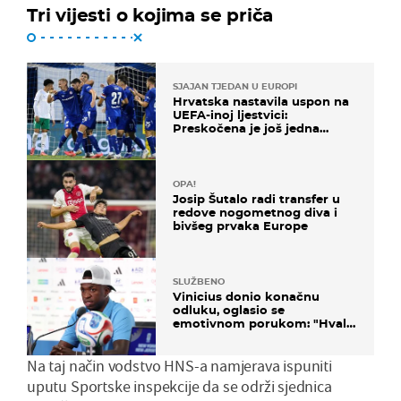
Tri vijesti o kojima se priča
SJAJAN TJEDAN U EUROPI
Hrvatska nastavila uspon na
UEFA-inoj ljestvici:
Preskočena je još jedna
država
OPA!
Josip Šutalo radi transfer u
redove nogometnog diva i
bivšeg prvaka Europe
SLUŽBENO
Vinicius donio konačnu
odluku, oglasio se
emotivnom porukom: "Hvala
vam svima"
Na taj način vodstvo HNS-a namjerava ispuniti
uputu Sportske inspekcije da se održi sjednica