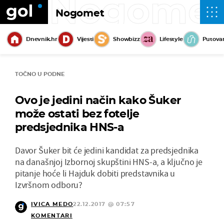
Nogome
Nogomet
Dnevnik.hr
Vijesti
Showbizz
Lifestyle
Putova
TOČNO U PODNE
Ovo je jedini način kako Šuker
može ostati bez fotelje
predsjednika HNS-a
Davor Šuker bit će jedini kandidat za predsjednika
na današnjoj Izbornoj skupštini HNS-a, a ključno je
pitanje hoće li Hajduk dobiti predstavnika u
Izvršnom odboru?
IVICA MEDO
22.12.2017 @ 07:57
KOMENTARI