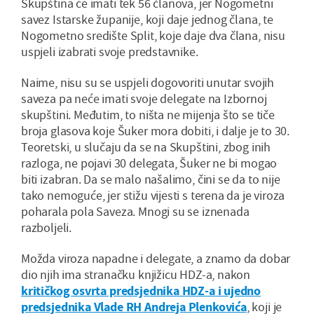
Skupština će imati tek 56 članova, jer Nogometni
savez Istarske županije, koji daje jednog člana, te
Nogometno središte Split, koje daje dva člana, nisu
uspjeli izabrati svoje predstavnike.
Naime, nisu su se uspjeli dogovoriti unutar svojih
saveza pa neće imati svoje delegate na Izbornoj
skupštini. Međutim, to ništa ne mijenja što se tiče
broja glasova koje Šuker mora dobiti, i dalje je to 30.
Teoretski, u slučaju da se na Skupštini, zbog inih
razloga, ne pojavi 30 delegata, Šuker ne bi mogao
biti izabran. Da se malo našalimo, čini se da to nije
tako nemoguće, jer stižu vijesti s terena da je viroza
poharala pola Saveza. Mnogi su se iznenada
razboljeli.
Možda viroza napadne i delegate, a znamo da dobar
dio njih ima stranačku knjižicu HDZ-a, nakon
kritičkog osvrta predsjednika HDZ-a i ujedno
predsjednika Vlade RH Andreja Plenkovića
, koji je