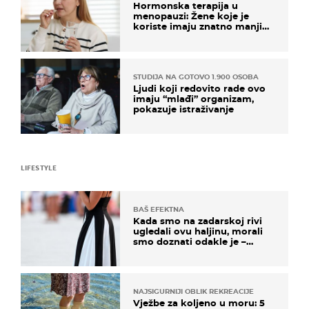
Hormonska terapija u
menopauzi: Žene koje je
koriste imaju znatno manji
rizik od ovoga
STUDIJA NA GOTOVO 1.900 OSOBA
Ljudi koji redovito rade ovo
imaju “mlađi” organizam,
pokazuje istraživanje
LIFESTYLE
BAŠ EFEKTNA
Kada smo na zadarskoj rivi
ugledali ovu haljinu, morali
smo doznati odakle je –
košta samo 18 eura
NAJSIGURNIJI OBLIK REKREACIJE
Vježbe za koljeno u moru: 5