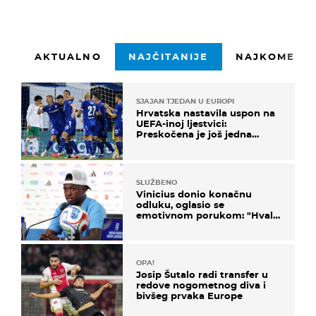
AKTUALNO
NAJČITANIJE
NAJKOMENTI
SJAJAN TJEDAN U EUROPI
Hrvatska nastavila uspon na
UEFA-inoj ljestvici:
Preskočena je još jedna
država
SLUŽBENO
Vinicius donio konačnu
odluku, oglasio se
emotivnom porukom: "Hvala
vam svima"
OPA!
Josip Šutalo radi transfer u
redove nogometnog diva i
bivšeg prvaka Europe