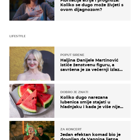
Koliko se dugo može živjeti s
ovom dijagnozom?
LIFESTYLE
POPUT SIRENE
Haljina Danijele Martinović
ističe ženstvenu figuru, a
savršena je za večernji izlazak
na moru
DOBRO JE ZNATI
Koliko dugo narezana
lubenica smije stajati u
hladnjaku i kada je više nije
sigurno jesti?
ZA KONCERT
Jedan efektan komad bio je
dovoljan da Vannina ljetna