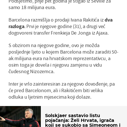
Podsjetimo, prije pet godina je stigao iz Seville za
samo 18 milijuna eura.
Barcelona razmišlja o prodaji Ivana Rakitića iz
dva
razloga
. Prvi je njegove godine (31), a drugi već
dogovoreni transfer Frenkieja De Jonga iz Ajaxa.
S obzirom na njegove godine, ovo je možda
posljednje ljeto u kojem Barcelona može zaraditi 50-
ak milijuna eura na hrvatskom reprezentativcu, a
osim toga je dovela i njegovu zamjenu u vidu
čudesnog Nizozemca.
Inter je vrlo zainteresiran za njegovo dovođenje, pa
će pred Barcelonom, ali i Rakitićem biti velika
odluka u ljetnim mjesecima koji dolaze.
Solskjaer sastavio listu
pojačanja: Želi Hrvata, igrača
koji se sukobio sa Simeoneom i