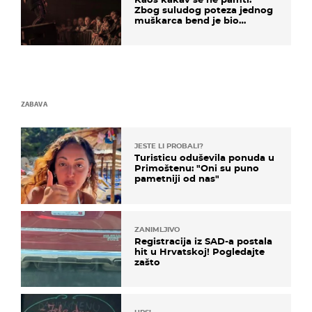
Zbog suludog poteza jednog
muškarca bend je bio
prisiljen prekinuti nastup
ZABAVA
JESTE LI PROBALI?
Turisticu oduševila ponuda u
Primoštenu: "Oni su puno
pametniji od nas"
ZANIMLJIVO
Registracija iz SAD-a postala
hit u Hrvatskoj! Pogledajte
zašto