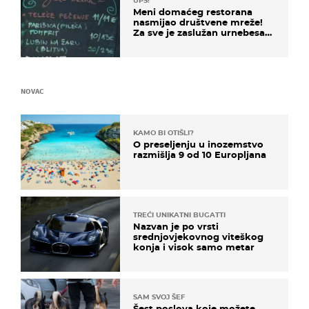
UPS!
Meni domaćeg restorana
nasmijao društvene mreže!
Za sve je zaslužan urnebesan
naziv jela
NOVAC
KAMO BI OTIŠLI?
O preseljenju u inozemstvo
razmišlja 9 od 10 Europljana
TREĆI UNIKATNI BUGATTI
Nazvan je po vrsti
srednjovjekovnog viteškog
konja i visok samo metar
SAM SVOJ ŠEF
Šest poslova koje možete