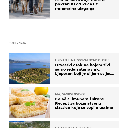
pokrenuti od kuće uz
minimalna ulaganja
PUTOVANJA
UŽIVANJE NA "PRIVATNOM" OTOKU
Hrvatski otok na kojem živi
samo jedan stanovnik:
Ljepotan koji je diljem svijeta
poznat po svojem "bijelom
zlatu"
MA, SAVRŠENSTVO!
Kolač s limunom i sirom:
Recept za božanstvenu
slasticu koja se topi u ustima