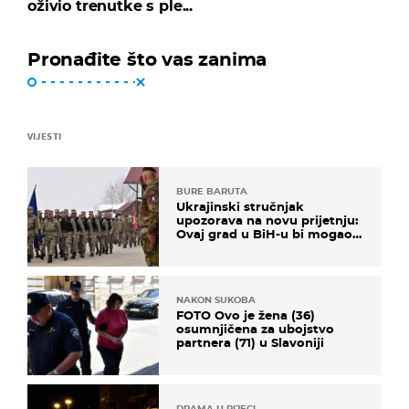
oživio trenutke s ple...
Pronađite što vas zanima
VIJESTI
BURE BARUTA
Ukrajinski stručnjak
upozorava na novu prijetnju:
Ovaj grad u BiH-u bi mogao
biti žarište
NAKON SUKOBA
FOTO Ovo je žena (36)
osumnjičena za ubojstvo
partnera (71) u Slavoniji
DRAMA U RIJECI