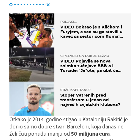
POLJACI...
VIDEO Boksao je s Kličkom i
Furyjem, a sad su ga stavili u
kavez sa šestoricom Roma!
Pogledajte kako je završilo
CIPELARILI GA DOK JE LEŽAO
VIDEO Pojavila se nova
snimka tučnjave BBB-a i
Torcide: "Je*ote, pa ubit će
ga!"
STIŽE KAPETANU?
Stoper Vatrenih pred
transferom u jedan od
najvećih svjetskih klubova?
Otkako je 2014. godine stigao u Kataloniju Rakitić je
donio samo dobre stvari Barceloni, koja danas ne
želi čuti ponudu manju od
50 milijuna eura
.