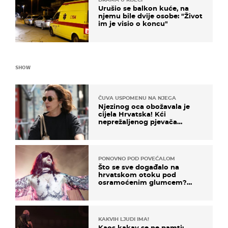
Urušio se balkon kuće, na
njemu bile dvije osobe: "Život
im je visio o koncu"
SHOW
ČUVA USPOMENU NA NJEGA
Njezinog oca obožavala je
cijela Hrvatska! Kći
neprežaljenog pjevača
projurila špicom na dva
kotača
PONOVNO POD POVEĆALOM
Što se sve događalo na
hrvatskom otoku pod
osramoćenim glumcem?
Bizarni prizori i danas
izazivaju nevjericu
KAKVIH LJUDI IMA!
Kaos kakav se ne pamti: