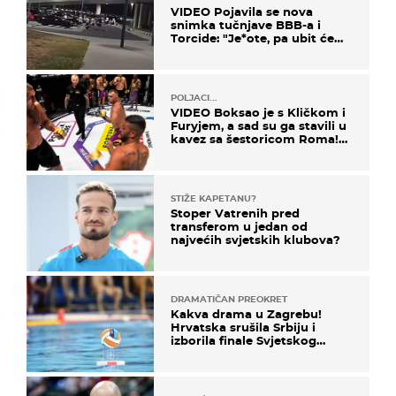
VIDEO Pojavila se nova
snimka tučnjave BBB-a i
Torcide: "Je*ote, pa ubit će
ga!"
POLJACI...
VIDEO Boksao je s Kličkom i
Furyjem, a sad su ga stavili u
kavez sa šestoricom Roma!
Pogledajte kako je završilo
STIŽE KAPETANU?
Stoper Vatrenih pred
transferom u jedan od
najvećih svjetskih klubova?
DRAMATIČAN PREOKRET
Kakva drama u Zagrebu!
Hrvatska srušila Srbiju i
izborila finale Svjetskog
prvenstva