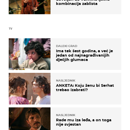
kombinacija zablista
TV
DALEKI GRAD
Ima tek šest godina, a već je
jedan od najnagrađivanijih
dječjih glumaca
NASLJEDNIK
ANKETA: Koju ženu bi Serhat
trebao izabrati?
NASLJEDNIK
Rade mu iza leđa, a on toga
nije svjestan