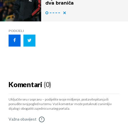
dva braniča
PODIJELI
Komentari
(0)
Uključite se u raspravu – podijelite svoje mišljenje, postavite pitanja ili
ponudite svoj pogled na temu. Vaš komentar može potaknuti zanimljiv
dijalog i obogatiti zajednicu našeg portala.
Važna obavijest
!