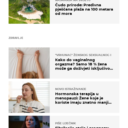
NAJMANJA NA SVIJETU
Čudo prirode: Predivna
pješčana plaža na 100 metara
od mora
ZDRAVLJE
"VRHUNAC" ŽENSKOG SEKSUALNOG ISKUSTVA
Kako do vaginalnog
orgazma? Samo 18 % žena
može ga doživjeti isključivo
na ovaj način
NOVO ISTRAŽIVANJE
Hormonska terapija u
menopauzi: Žene koje je
koriste imaju znatno manji
rizik od ovoga
PIŠE LIJEČNIK
Fibrilacija atrija i prognoza: