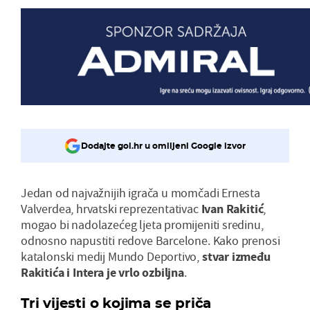
Dodajte gol.hr u omiljeni Google izvor
Jedan od najvažnijih igrača u momčadi Ernesta
Valverdea, hrvatski reprezentativac
Ivan Rakitić
,
mogao bi nadolazećeg ljeta promijeniti sredinu,
odnosno napustiti redove Barcelone. Kako prenosi
katalonski medij Mundo Deportivo,
stvar između
Rakitića i Intera je vrlo ozbiljna
.
Tri vijesti o kojima se priča