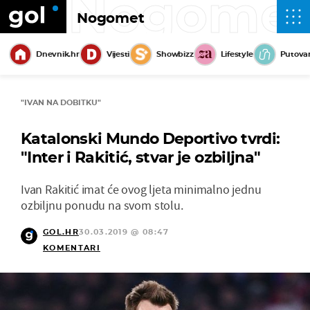
Nogome
Nogomet
Dnevnik.hr
Vijesti
Showbizz
Lifestyle
Putova
"IVAN NA DOBITKU"
Katalonski Mundo Deportivo tvrdi:
"Inter i Rakitić, stvar je ozbiljna"
Ivan Rakitić imat će ovog ljeta minimalno jednu
ozbiljnu ponudu na svom stolu.
GOL.HR
30.03.2019 @ 08:47
KOMENTARI