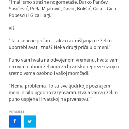
"Imali smo strašne nogometaše. Darko Pančev,
Savičević, Peđa Mijatović, Davor, Bokšić, Gica – Gica
Popescu i Gica Hagi."
Vi?
"Ja o sebi ne pričam. Takva razmišljanja ne želim
upotrebljavati, znaš? Neka drugi pričaju o meni."
Puno vam hvala na odvojenom vremenu, hvala vam
na ovim dobrim željama za hrvatsku reprezentaciju i
sretno vama osobno i vašoj momčadi!
"Nema problema. To su sve ljudi koje poznajem i
meni je bilo ugodno razgovarati. Hvala vama i želim
puno uspjeha Hrvatskoj na prvenstvu!"
PODIJELI