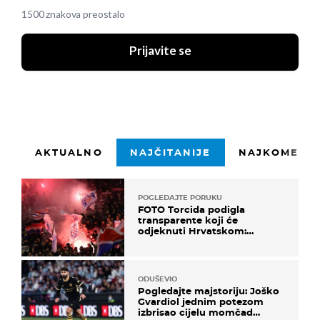
1500 znakova preostalo
Prijavite se
AKTUALNO
NAJČITANIJE
NAJKOMENTI
POGLEDAJTE PORUKU
FOTO Torcida podigla
transparente koji će
odjeknuti Hrvatskom:
Prozvali "moralne vertikale"
ODUŠEVIO
Pogledajte majstoriju: Joško
Gvardiol jednim potezom
izbrisao cijelu momčad