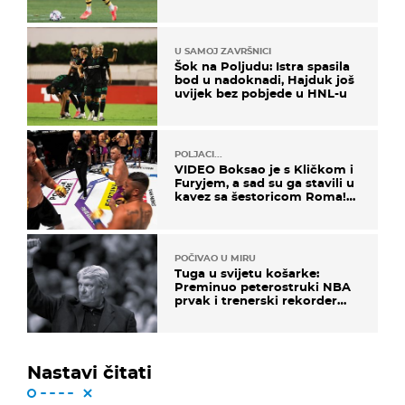
Atletica
U SAMOJ ZAVRŠNICI
Šok na Poljudu: Istra spasila
bod u nadoknadi, Hajduk još
uvijek bez pobjede u HNL-u
POLJACI...
VIDEO Boksao je s Kličkom i
Furyjem, a sad su ga stavili u
kavez sa šestoricom Roma!
Pogledajte kako je završilo
POČIVAO U MIRU
Tuga u svijetu košarke:
Preminuo peterostruki NBA
prvak i trenerski rekorder
lige
Nastavi čitati