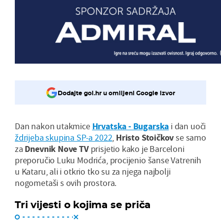
Dodajte gol.hr u omiljeni Google izvor
Dan nakon utakmice
Hrvatska - Bugarska
i dan uoči
ždrijeba skupina SP-a 2022
,
Hristo Stoičkov
se samo
za
Dnevnik Nove TV
prisjetio kako je Barceloni
preporučio Luku Modrića, procijenio šanse Vatrenih
u Kataru, ali i otkrio tko su za njega najbolji
nogometaši s ovih prostora.
Tri vijesti o kojima se priča