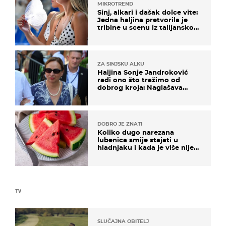
MIKROTREND
Sinj, alkari i dašak dolce vite:
Jedna haljina pretvorila je
tribine u scenu iz talijanskog
filma
ZA SINJSKU ALKU
Haljina Sonje Jandroković
radi ono što tražimo od
dobrog kroja: Naglašava
struk, a sada je i na sniženju
DOBRO JE ZNATI
Koliko dugo narezana
lubenica smije stajati u
hladnjaku i kada je više nije
sigurno jesti?
TV
SLUČAJNA OBITELJ