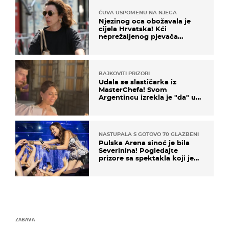
ČUVA USPOMENU NA NJEGA
Njezinog oca obožavala je
cijela Hrvatska! Kći
neprežaljenog pjevača
projurila špicom na dva
kotača
BAJKOVITI PRIZORI
Udala se slastičarka iz
MasterChefa! Svom
Argentincu izrekla je "da" u
rodnoj Hercegovini
NASTUPALA S GOTOVO 70 GLAZBENIKA
Pulska Arena sinoć je bila
Severinina! Pogledajte
prizore sa spektakla koji je
rasprodan mjesec dana ranije
ZABAVA