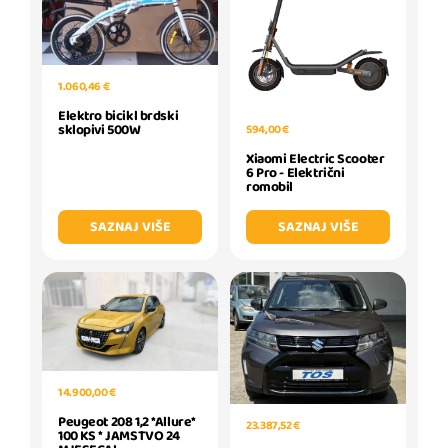
1.060,46 €
Elektro bicikl brdski
sklopivi 500W
594,00 €
Xiaomi Electric Scooter
6 Pro - Električni
romobil
SAZNAJ VIŠE
SAZNAJ VIŠE
14.900,00 €
Peugeot 208 1,2 *Allure*
23.387,52 €
100 KS * JAMSTVO 24