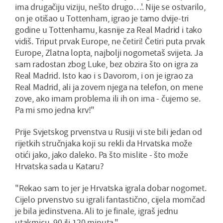
ima drugačiju viziju, nešto drugo…'. Nije se ostvarilo,
on je otišao u Tottenham, igrao je tamo dvije-tri
godine u Tottenhamu, kasnije za Real Madrid i tako
vidiš. Triput prvak Europe, ne četiri! Četiri puta prvak
Europe, Zlatna lopta, najbolji nogometaš svijeta. Ja
sam radostan zbog Luke, bez obzira što on igra za
Real Madrid. Isto kao i s Davorom, i on je igrao za
Real Madrid, ali ja zovem njega na telefon, on mene
zove, ako imam problema ili ih on ima - čujemo se.
Pa mi smo jedna krv!"
Prije Svjetskog prvenstva u Rusiji vi ste bili jedan od
rijetkih stručnjaka koji su rekli da Hrvatska može
otići jako, jako daleko. Pa što mislite - što može
Hrvatska sada u Kataru?
"Rekao sam to jer je Hrvatska igrala dobar nogomet.
Cijelo prvenstvo su igrali fantastično, cijela momčad
je bila jedinstvena. Ali to je finale, igraš jednu
utakmicu, 90 ili 120 minuta."