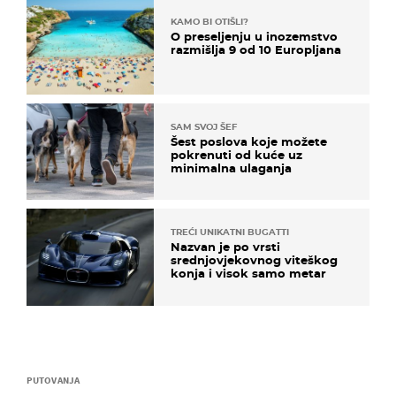
KAMO BI OTIŠLI?
O preseljenju u inozemstvo
razmišlja 9 od 10 Europljana
SAM SVOJ ŠEF
Šest poslova koje možete
pokrenuti od kuće uz
minimalna ulaganja
TREĆI UNIKATNI BUGATTI
Nazvan je po vrsti
srednjovjekovnog viteškog
konja i visok samo metar
PUTOVANJA