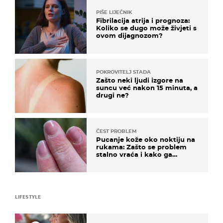
PIŠE LIJEČNIK
Fibrilacija atrija i prognoza:
Koliko se dugo može živjeti s
ovom dijagnozom?
POKROVITELJ STADA
Zašto neki ljudi izgore na
suncu već nakon 15 minuta, a
drugi ne?
ČEST PROBLEM
Pucanje kože oko noktiju na
rukama: Zašto se problem
stalno vraća i kako ga
zaustaviti?
LIFESTYLE