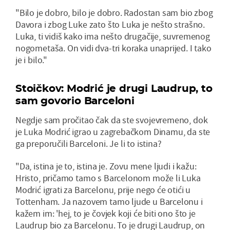
"Bilo je dobro, bilo je dobro. Radostan sam bio zbog
Davora i zbog Luke zato što Luka je nešto strašno.
Luka, ti vidiš kako ima nešto drugačije, suvremenog
nogometaša. On vidi dva-tri koraka unaprijed. I tako
je i bilo."
Stoičkov: Modrić je drugi Laudrup, to
sam govorio Barceloni
Negdje sam pročitao čak da ste svojevremeno, dok
je Luka Modrić igrao u zagrebačkom Dinamu, da ste
ga preporučili Barceloni. Je li to istina?
"Da, istina je to, istina je. Zovu mene ljudi i kažu:
Hristo, pričamo tamo s Barcelonom može li Luka
Modrić igrati za Barcelonu, prije nego će otići u
Tottenham. Ja nazovem tamo ljude u Barcelonu i
kažem im: 'hej, to je čovjek koji će biti ono što je
Laudrup bio za Barcelonu. To je drugi Laudrup, on