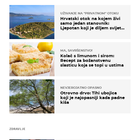
UŽIVANJE NA "PRIVATNOM" OTOKU
Hrvatski otok na kojem živi
samo jedan stanovnik:
Ljepotan koji je diljem svijeta
poznat po svojem "bijelom
zlatu"
MA, SAVRŠENSTVO!
Kolač s limunom i sirom:
Recept za božanstvenu
slasticu koja se topi u ustima
NEVJEROJATNO OPASNO
Otrovno drvo: Tihi ubojica
koji je najopasniji kada padne
kiša
ZDRAVLJE