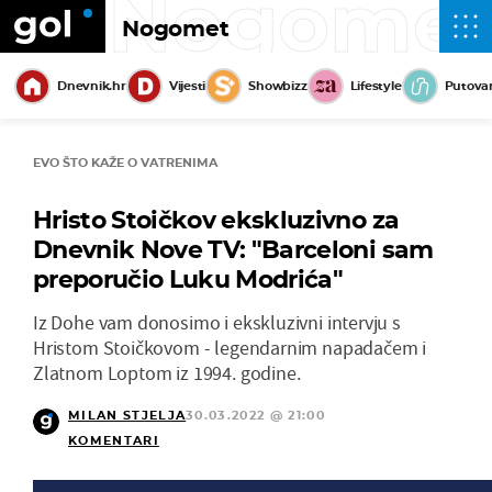
Nogome
Nogomet
Dnevnik.hr
Vijesti
Showbizz
Lifestyle
Putova
EVO ŠTO KAŽE O VATRENIMA
Hristo Stoičkov ekskluzivno za
Dnevnik Nove TV: "Barceloni sam
preporučio Luku Modrića"
Iz Dohe vam donosimo i ekskluzivni intervju s
Hristom Stoičkovom - legendarnim napadačem i
Zlatnom Loptom iz 1994. godine.
MILAN STJELJA
30.03.2022 @ 21:00
KOMENTARI