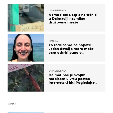
URNEBESNO
Nema ribe! Natpis na tržnici
u Dalmaciji nasmijao
društvene mreže
HMM…
To rade samo psihopati:
Jedan detalj s mora može
vam otkriti puno o
prijateljima
URNEBESNO
Dalmatinac je svojim
natpisom u vrtu postao
internetski hit! Pogledajte
što je napisao
NOVAC