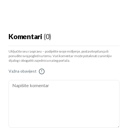
Komentari
(0)
Uključite se u raspravu – podijelite svoje mišljenje, postavite pitanja ili
ponudite svoj pogled na temu. Vaš komentar može potaknuti zanimljiv
dijalog i obogatiti zajednicu našeg portala.
Važna obavijest
!