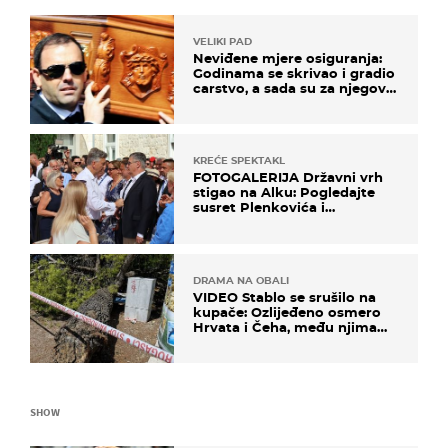
VELIKI PAD
Neviđene mjere osiguranja:
Godinama se skrivao i gradio
carstvo, a sada su za njegovo
izručenje naručili posebno
vozilo
KREĆE SPEKTAKL
FOTOGALERIJA Državni vrh
stigao na Alku: Pogledajte
susret Plenkovića i
Milanovića
DRAMA NA OBALI
VIDEO Stablo se srušilo na
kupače: Ozlijeđeno osmero
Hrvata i Čeha, među njima
ima i djece
SHOW