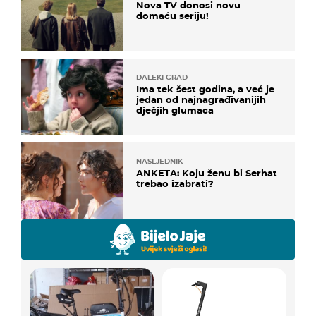
Nova TV donosi novu
domaću seriju!
DALEKI GRAD
Ima tek šest godina, a već je
jedan od najnagrađivanijih
dječjih glumaca
NASLJEDNIK
ANKETA: Koju ženu bi Serhat
trebao izabrati?