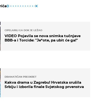
riča
CIPELARILI GA DOK JE LEŽAO
VIDEO Pojavila se nova snimka tučnjave
BBB-a i Torcide: "Je*ote, pa ubit će ga!"
DRAMATIČAN PREOKRET
Kakva drama u Zagrebu! Hrvatska srušila
Srbiju i izborila finale Svjetskog prvenstva