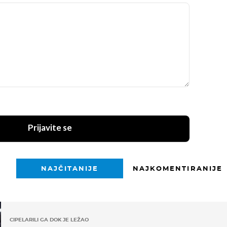
Prijavite se
NAJČITANIJE
NAJKOMENTIRANIJE
CIPELARILI GA DOK JE LEŽAO