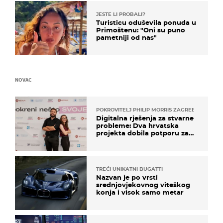
JESTE LI PROBALI?
Turisticu oduševila ponuda u
Primoštenu: "Oni su puno
pametniji od nas"
NOVAC
POKROVITELJ PHILIP MORRIS ZAGREB
Digitalna rješenja za stvarne
probleme: Dva hrvatska
projekta dobila potporu za
razvoj
TREĆI UNIKATNI BUGATTI
Nazvan je po vrsti
srednjovjekovnog viteškog
konja i visok samo metar