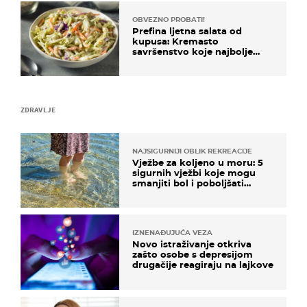
OBVEZNO PROBATI!
Prefina ljetna salata od
kupusa: Kremasto
savršenstvo koje najbolje
paše uz pečeno meso
ZDRAVLJE
NAJSIGURNIJI OBLIK REKREACIJE
Vježbe za koljeno u moru: 5
sigurnih vježbi koje mogu
smanjiti bol i poboljšati
pokretljivost
IZNENAĐUJUĆA VEZA
Novo istraživanje otkriva
zašto osobe s depresijom
drugačije reagiraju na lajkove