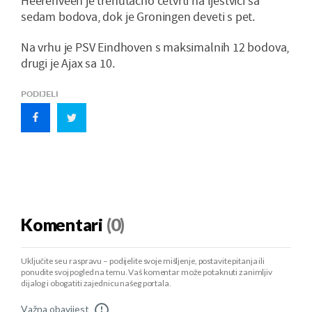
Heerenveen je trenutačno četvrti na ljestvici sa
sedam bodova, dok je Groningen deveti s pet.
Na vrhu je PSV Eindhoven s maksimalnih 12 bodova,
drugi je Ajax sa 10.
PODIJELI
Komentari
(0)
Uključite se u raspravu – podijelite svoje mišljenje, postavite pitanja ili
ponudite svoj pogled na temu. Vaš komentar može potaknuti zanimljiv
dijalog i obogatiti zajednicu našeg portala.
Važna obavijest
!