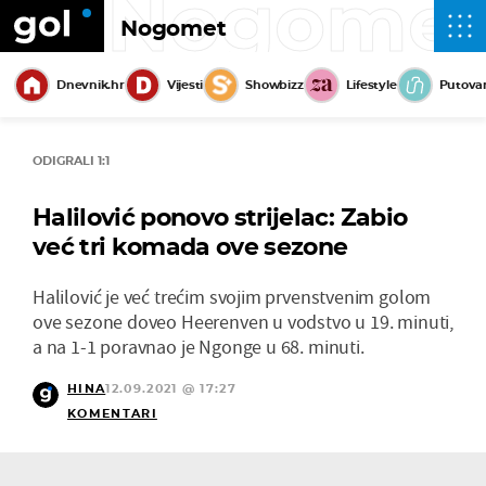
Nogome
Nogomet
Dnevnik.hr
Vijesti
Showbizz
Lifestyle
Putova
ODIGRALI 1:1
Halilović ponovo strijelac: Zabio
već tri komada ove sezone
Halilović je već trećim svojim prvenstvenim golom
ove sezone doveo Heerenven u vodstvo u 19. minuti,
a na 1-1 poravnao je Ngonge u 68. minuti.
HINA
12.09.2021 @ 17:27
KOMENTARI