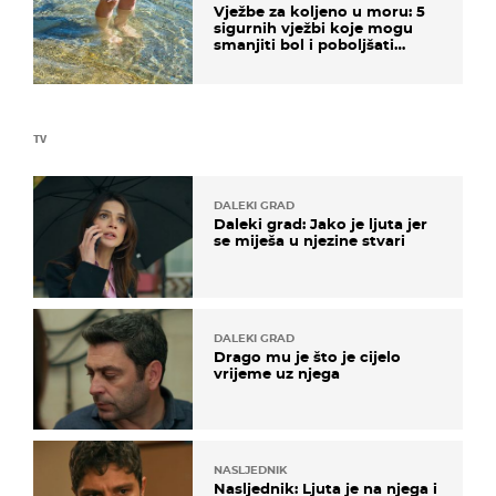
Vježbe za koljeno u moru: 5
sigurnih vježbi koje mogu
smanjiti bol i poboljšati
pokretljivost
TV
DALEKI GRAD
Daleki grad: Jako je ljuta jer
se miješa u njezine stvari
DALEKI GRAD
Drago mu je što je cijelo
vrijeme uz njega
NASLJEDNIK
Nasljednik: Ljuta je na njega i