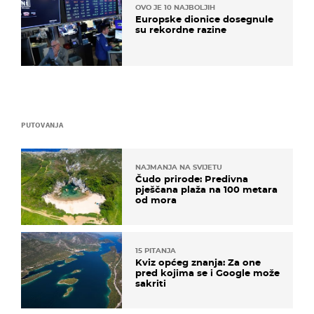
OVO JE 10 NAJBOLJIH
Europske dionice dosegnule
su rekordne razine
PUTOVANJA
NAJMANJA NA SVIJETU
Čudo prirode: Predivna
pješčana plaža na 100 metara
od mora
15 PITANJA
Kviz općeg znanja: Za one
pred kojima se i Google može
sakriti