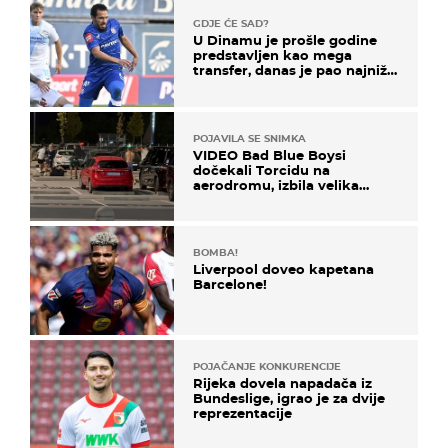
GDJE ĆE SAD?
U Dinamu je prošle godine
predstavljen kao mega
transfer, danas je pao najniže
u karijeri
POJAVILA SE SNIMKA
VIDEO Bad Blue Boysi
dočekali Torcidu na
aerodromu, izbila velika
masovna tučnjava
BOMBA!
Liverpool doveo kapetana
Barcelone!
POJAČANJE KONKURENCIJE
Rijeka dovela napadača iz
Bundeslige, igrao je za dvije
reprezentacije