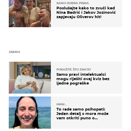
SAMO DOBRA PISMA
Poslušajte kako to zvuči kad
Nina Badrić i Jakov Jozinović
zapjevaju Oliverov hit!
ZABAVA
POKAŽITE ŠTO ZNATE!
Samo pravi intelektualci
mogu riješiti ovaj kviz bez
ijedne pogreške
HMM…
To rade samo psihopati:
Jedan detalj s mora može
vam otkriti puno o
prijateljima