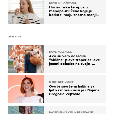
NOVO ISTRAŽIVANJE
Hormonska terapija u
menopauzi: Žene koje je
koriste imaju znatno manji
rizik od ovoga
LIFESTYLE
NOVE KOLEKCIJE
Ako su vam dosadile
“obične” plave traperice, ove
jeseni dolazite na svoje -
izdvajamo 15 hit modela
U NOJ NIJE VRUĆE
Ovo je savršena haljina za
ljeto i more - nosi je i Bojana
Gregorić Vejzović
NAJSIGURNIJI OBLIK REKREACIJE