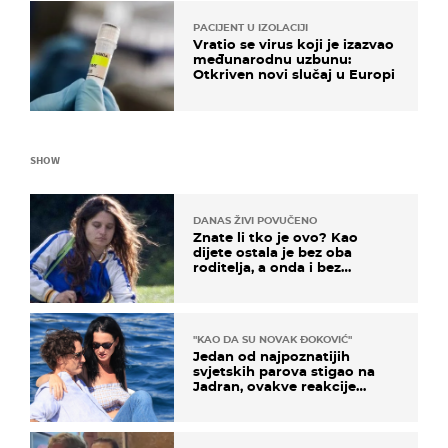
PACIJENT U IZOLACIJI
Vratio se virus koji je izazvao
međunarodnu uzbunu:
Otkriven novi slučaj u Europi
SHOW
DANAS ŽIVI POVUČENO
Znate li tko je ovo? Kao
dijete ostala je bez oba
roditelja, a onda i bez
milijuna koje je trebala
naslijediti
"KAO DA SU NOVAK ĐOKOVIĆ"
Jedan od najpoznatijih
svjetskih parova stigao na
Jadran, ovakve reakcije
vjerojatno nisu očekivali