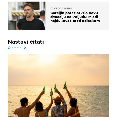
IZ VEDRA NEBA
Garcijin potez otkrio novu
situaciju na Poljudu: Mladi
hajdukovac pred odlaskom
Nastavi čitati