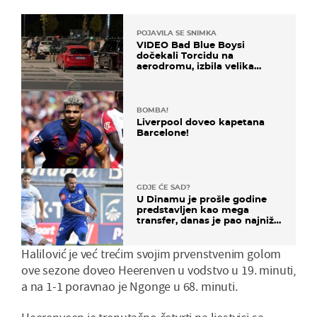
POJAVILA SE SNIMKA
VIDEO Bad Blue Boysi
dočekali Torcidu na
aerodromu, izbila velika
masovna tučnjava
BOMBA!
Liverpool doveo kapetana
Barcelone!
GDJE ĆE SAD?
U Dinamu je prošle godine
predstavljen kao mega
transfer, danas je pao najniže
u karijeri
Halilović je već trećim svojim prvenstvenim golom
ove sezone doveo Heerenven u vodstvo u 19. minuti,
a na 1-1 poravnao je Ngonge u 68. minuti.