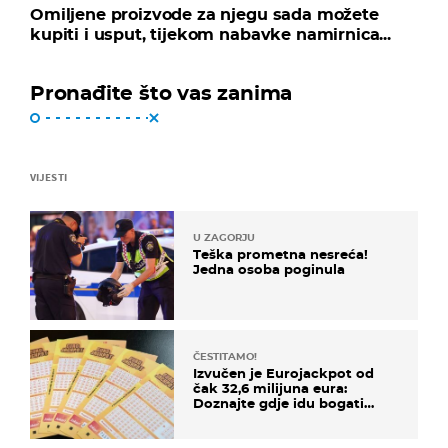
Omiljene proizvode za njegu sada možete
kupiti i usput, tijekom nabavke namirnica...
Pronađite što vas zanima
VIJESTI
U ZAGORJU
Teška prometna nesreća!
Jedna osoba poginula
ČESTITAMO!
Izvučen je Eurojackpot od
čak 32,6 milijuna eura:
Doznajte gdje idu bogati
dobitci u Hrvatskoj