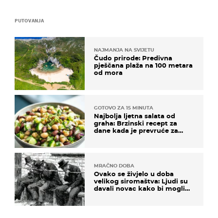
PUTOVANJA
NAJMANJA NA SVIJETU
Čudo prirode: Predivna
pješčana plaža na 100 metara
od mora
GOTOVO ZA 15 MINUTA
Najbolja ljetna salata od
graha: Brzinski recept za
dane kada je prevruće za
kuhanje
MRAČNO DOBA
Ovako se živjelo u doba
velikog siromaštva: Ljudi su
davali novac kako bi mogli
spavati na konopcima