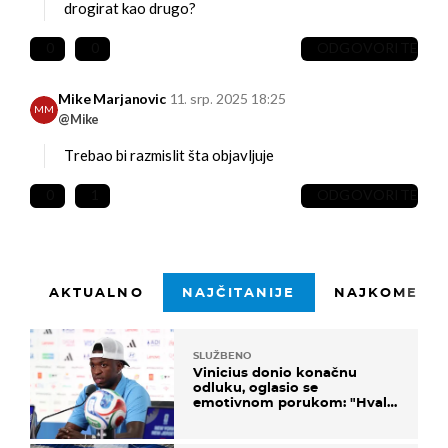
drogirat kao drugo?
0
0
ODGOVORITE
Mike Marjanovic
11. srp. 2025 18:25
MM
@Mike
Trebao bi razmislit šta objavljuje
0
1
ODGOVORITE
AKTUALNO
NAJČITANIJE
NAJKOMENTI
SLUŽBENO
Vinicius donio konačnu
odluku, oglasio se
emotivnom porukom: "Hvala
vam svima"