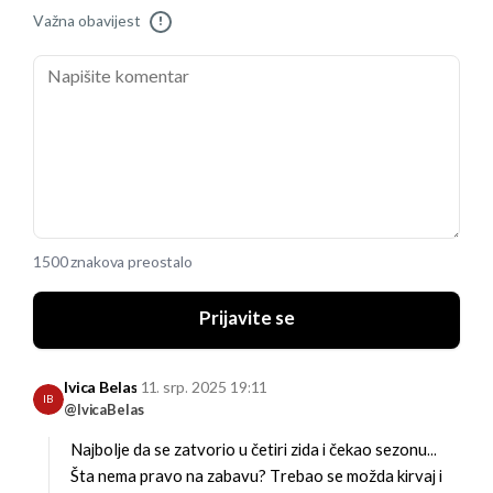
Važna obavijest
!
1500 znakova preostalo
Prijavite se
Ivica Belas
11. srp. 2025 19:11
IB
@IvicaBelas
Najbolje da se zatvorio u četiri zida i čekao sezonu...
Šta nema pravo na zabavu? Trebao se možda kirvaj i