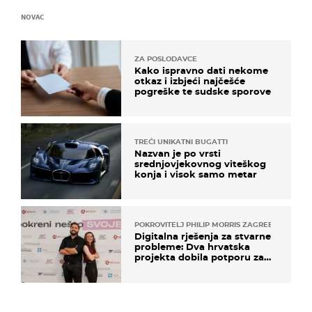
NOVAC
ZA POSLODAVCE
Kako ispravno dati nekome
otkaz i izbjeći najčešće
pogreške te sudske sporove
TREĆI UNIKATNI BUGATTI
Nazvan je po vrsti
srednjovjekovnog viteškog
konja i visok samo metar
POKROVITELJ PHILIP MORRIS ZAGREB
Digitalna rješenja za stvarne
probleme: Dva hrvatska
projekta dobila potporu za
razvoj