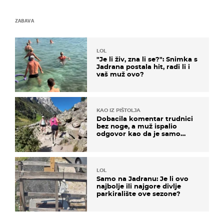
ZABAVA
LOL
"Je li živ, zna li se?": Snimka s
Jadrana postala hit, radi li i
vaš muž ovo?
KAO IZ PIŠTOLJA
Dobacila komentar trudnici
bez noge, a muž ispalio
odgovor kao da je samo
čekao…
LOL
Samo na Jadranu: Je li ovo
najbolje ili najgore divlje
parkiralište ove sezone?