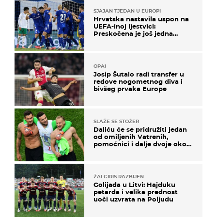
SJAJAN TJEDAN U EUROPI
Hrvatska nastavila uspon na
UEFA-inoj ljestvici:
Preskočena je još jedna
država
OPA!
Josip Šutalo radi transfer u
redove nogometnog diva i
bivšeg prvaka Europe
SLAŽE SE STOŽER
Daliću će se pridružiti jedan
od omiljenih Vatrenih,
pomoćnici i dalje dvoje oko
ponude
ŽALGIRIS RAZBIJEN
Golijada u Litvi: Hajduku
petarda i velika prednost
uoči uzvrata na Poljudu