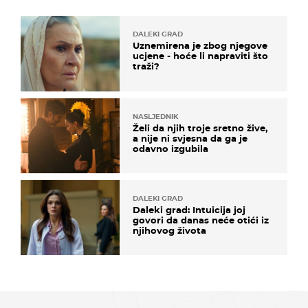
DALEKI GRAD
Uznemirena je zbog njegove
ucjene - hoće li napraviti što
traži?
NASLJEDNIK
Želi da njih troje sretno žive,
a nije ni svjesna da ga je
odavno izgubila
DALEKI GRAD
Daleki grad: Intuicija joj
govori da danas neće otići iz
njihovog života