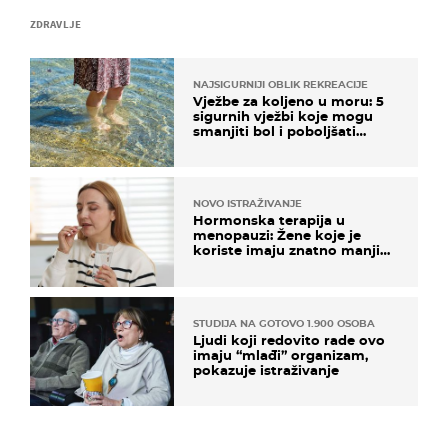
ZDRAVLJE
NAJSIGURNIJI OBLIK REKREACIJE
Vježbe za koljeno u moru: 5
sigurnih vježbi koje mogu
smanjiti bol i poboljšati
pokretljivost
NOVO ISTRAŽIVANJE
Hormonska terapija u
menopauzi: Žene koje je
koriste imaju znatno manji
rizik od ovoga
STUDIJA NA GOTOVO 1.900 OSOBA
Ljudi koji redovito rade ovo
imaju “mlađi” organizam,
pokazuje istraživanje