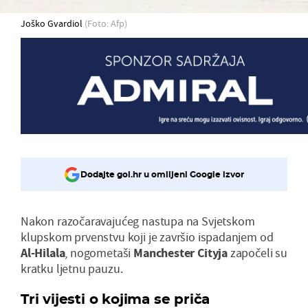
Joško Gvardiol
(Foto: Afp)
Dodajte gol.hr u omiljeni Google izvor
Nakon razočaravajućeg nastupa na Svjetskom
klupskom prvenstvu koji je završio ispadanjem od
Al-Hilala
, nogometaši
Manchester Cityja
započeli su
kratku ljetnu pauzu.
Tri vijesti o kojima se priča