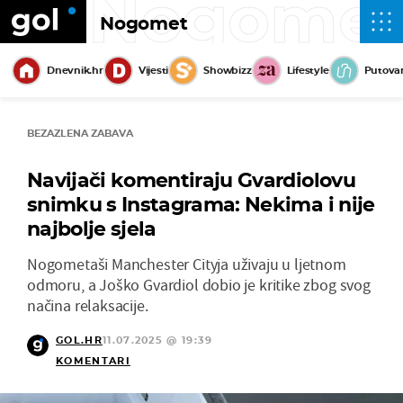
Nogome
Nogomet
Dnevnik.hr
Vijesti
Showbizz
Lifestyle
Putova
BEZAZLENA ZABAVA
Navijači komentiraju Gvardiolovu
snimku s Instagrama: Nekima i nije
najbolje sjela
Nogometaši Manchester Cityja uživaju u ljetnom
odmoru, a Joško Gvardiol dobio je kritike zbog svog
načina relaksacije.
GOL.HR
11.07.2025 @ 19:39
KOMENTARI