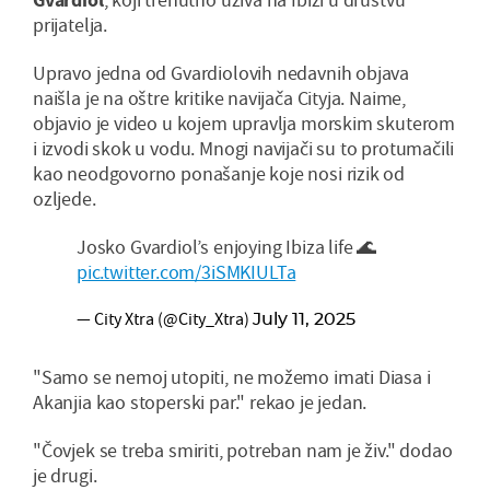
prijatelja.
Upravo jedna od Gvardiolovih nedavnih objava
naišla je na oštre kritike navijača Cityja. Naime,
objavio je video u kojem upravlja morskim skuterom
i izvodi skok u vodu. Mnogi navijači su to protumačili
kao neodgovorno ponašanje koje nosi rizik od
ozljede.
Josko Gvardiol’s enjoying Ibiza life 🌊
pic.twitter.com/3iSMKIULTa
— City Xtra (@City_Xtra)
July 11, 2025
"Samo se nemoj utopiti, ne možemo imati Diasa i
Akanjia kao stoperski par." rekao je jedan.
"Čovjek se treba smiriti, potreban nam je živ." dodao
je drugi.