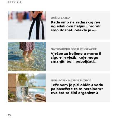
LIFESTYLE
BAŠ EFEKTNA
Kada smo na zadarskoj rivi
ugledali ovu haljinu, morali
smo doznati odakle je –
košta samo 18 eura
NAJSIGURNIJI OBLIK REKREACIJE
Vježbe za koljeno u moru: 5
sigurnih vježbi koje mogu
smanjiti bol i poboljšati
pokretljivost
NIJE UVIJEK NAJBOLJI IZBOR
Teže vam je piti običnu vodu
pa posežete za mineralnom?
Evo što to čini organizmu
TV