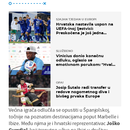
SJAJAN TJEDAN U EUROPI
Hrvatska nastavila uspon na
UEFA-inoj ljestvici:
Preskočena je još jedna
država
SLUŽBENO
Vinicius donio konačnu
odluku, oglasio se
emotivnom porukom: "Hvala
vam svima"
OPA!
Josip Šutalo radi transfer u
redove nogometnog diva i
bivšeg prvaka Europe
Većina igrača odlučila se opustiti u Španjolskoj,
točnije na poznatim destinacijama poput Marbelle i
Ibize. Među njima je i hrvatski reprezentativac
Joško
Gvardiol
, koji trenutno uživa na Ibizi u društvu