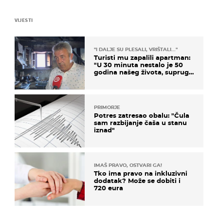
VIJESTI
"I DALJE SU PLESALI, VRIŠTALI..."
Turisti mu zapalili apartman:
"U 30 minuta nestalo je 50
godina našeg života, supruga
i ja ne možemo oka sklopiti"
PRIMORJE
Potres zatresao obalu: "Čula
sam razbijanje čaša u stanu
iznad"
IMAŠ PRAVO, OSTVARI GA!
Tko ima pravo na inkluzivni
dodatak? Može se dobiti i
720 eura