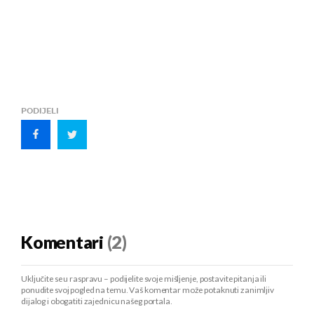
PODIJELI
Komentari
(2)
Uključite se u raspravu – podijelite svoje mišljenje, postavite pitanja ili
ponudite svoj pogled na temu. Vaš komentar može potaknuti zanimljiv
dijalog i obogatiti zajednicu našeg portala.