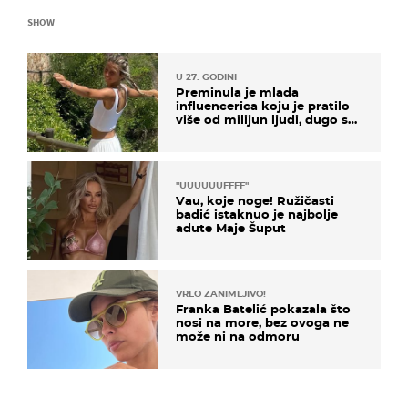
SHOW
U 27. GODINI
Preminula je mlada
influencerica koju je pratilo
više od milijun ljudi, dugo se
borila s opakom bolešću
"UUUUUUFFFF"
Vau, koje noge! Ružičasti
badić istaknuo je najbolje
adute Maje Šuput
VRLO ZANIMLJIVO!
Franka Batelić pokazala što
nosi na more, bez ovoga ne
može ni na odmoru