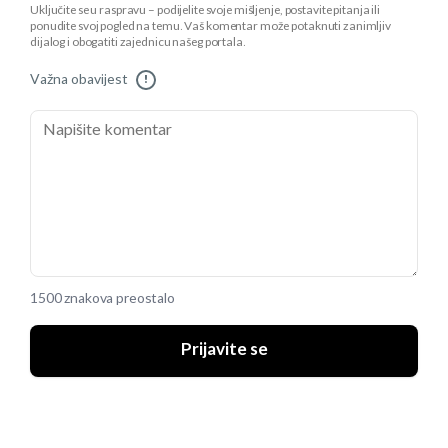
Uključite se u raspravu – podijelite svoje mišljenje, postavite pitanja ili
ponudite svoj pogled na temu. Vaš komentar može potaknuti zanimljiv
dijalog i obogatiti zajednicu našeg portala.
Važna obavijest
!
1500 znakova preostalo
Prijavite se