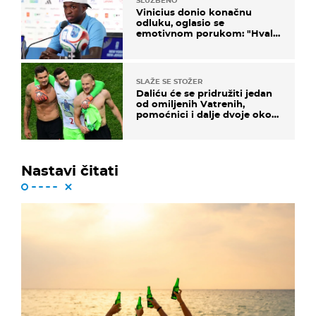
SLUŽBENO
Vinicius donio konačnu
odluku, oglasio se
emotivnom porukom: "Hvala
vam svima"
SLAŽE SE STOŽER
Daliću će se pridružiti jedan
od omiljenih Vatrenih,
pomoćnici i dalje dvoje oko
ponude
Nastavi čitati