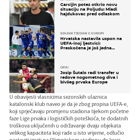
Garcijin potez otkrio novu
situaciju na Poljudu: Mladi
hajdukovac pred odlaskom
SJAJAN TJEDAN U EUROPI
Hrvatska nastavila uspon na
UEFA-inoj ljestvici:
Preskočena je još jedna
država
OPA!
Josip Šutalo radi transfer u
redove nogometnog diva i
bivšeg prvaka Europe
U obavijesti vlasnicima sezonskih ulaznica
katalonski klub naveo je da je zbog propisa UEFA-e,
koji sprječavaju promjenu stadiona tijekom početne
faze Lige prvaka i logističkih poteškoća, te dodatnih
troškova uključenih u održavanje dvaju objekata
velikog kapaciteta koji rade u isto vrijeme, odlučio
nastaviti igrati na Olimpijskom stadionu do kraja