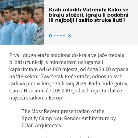
Krah mladih Vatrenih: Kako se
biraju stožeri, igraju li podobni
ili najbolji i zašto struka šuti?
Prva i druga etaža stadiona do kraja veljače trebala
bi biti u funkciji, s minimalnim uslugama i
kapacitetom od 64.000 mjesta, od čega 2.600 otpada
na VIP sektor. Završetak treće etaže, odnosno svih
radova predviđen je za lipanj 2026. Kada bude gotov,
Camp Nou imat će 105.000 sjedećih mjesta i bit će
najveći stadion u Europi.
The Most Recent presentation of the
Spotify Camp Nou Render Architecture by
COAC Arquitectes.