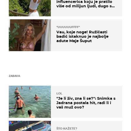
influencerica koju je pratilo
više od milijun ljudi, dugo se
borila s opakom bolešću
"UUUUUUFFFF"
Vau, koje noge! Ružičasti
badić istaknuo je najbolje
adute Maje Šuput
ZABAVA
LOL
"Je li živ, zna li se?": Snimka s
Jadrana postala hit, radi li i
vaš muž ovo?
ŠTO KAŽETE?