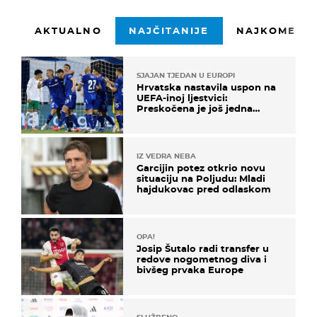
AKTUALNO
NAJČITANIJE
NAJKOMENTI
SJAJAN TJEDAN U EUROPI
Hrvatska nastavila uspon na
UEFA-inoj ljestvici:
Preskočena je još jedna
država
IZ VEDRA NEBA
Garcijin potez otkrio novu
situaciju na Poljudu: Mladi
hajdukovac pred odlaskom
OPA!
Josip Šutalo radi transfer u
redove nogometnog diva i
bivšeg prvaka Europe