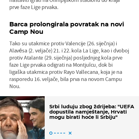
prve faze Lige prvaka.
Barca prolongirala povratak na novi
Camp Nou
Tako su utakmice protiv Valencije (26. siječnja) i
Alavésa (2. veljače) 21. i 22. kola La Lige, kao i dvoboj
protiv Atalante (29. siječnja) posljednjeg kola prve
faze Lige prvaka odigrati na Montjuïcu, dok bi
ligaška utakmica protiv Rayo Vallecana, koja je na
rasporedu 16. veljače, bila prva na novom Campu
Nou.
Srbi luduju zbog ždrijeba: "UEFA
dopustila namještanje, Hrvati
mogu birati hoće li Srbiju"