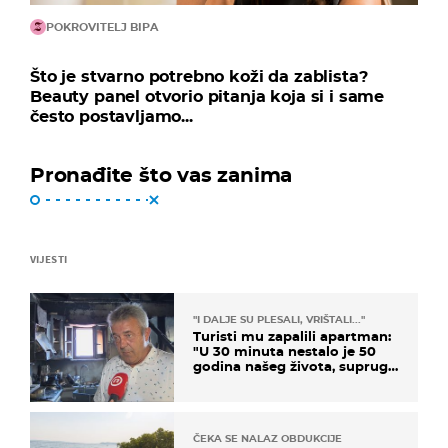
POKROVITELJ BIPA
Što je stvarno potrebno koži da zablista?
Beauty panel otvorio pitanja koja si i same
često postavljamo...
Pronađite što vas zanima
VIJESTI
"I DALJE SU PLESALI, VRIŠTALI..."
Turisti mu zapalili apartman:
"U 30 minuta nestalo je 50
godina našeg života, supruga
i ja ne možemo oka sklopiti"
ČEKA SE NALAZ OBDUKCIJE