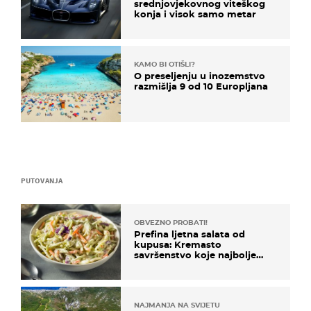
srednjovjekovnog viteškog
konja i visok samo metar
KAMO BI OTIŠLI?
O preseljenju u inozemstvo
razmišlja 9 od 10 Europljana
PUTOVANJA
OBVEZNO PROBATI!
Prefina ljetna salata od
kupusa: Kremasto
savršenstvo koje najbolje
paše uz pečeno meso
NAJMANJA NA SVIJETU