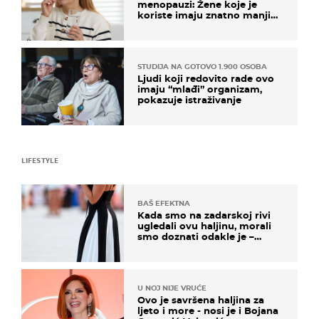
menopauzi: Žene koje je
koriste imaju znatno manji
rizik od ovoga
STUDIJA NA GOTOVO 1.900 OSOBA
Ljudi koji redovito rade ovo
imaju “mlađi” organizam,
pokazuje istraživanje
LIFESTYLE
BAŠ EFEKTNA
Kada smo na zadarskoj rivi
ugledali ovu haljinu, morali
smo doznati odakle je –
košta samo 18 eura
U NOJ NIJE VRUĆE
Ovo je savršena haljina za
ljeto i more - nosi je i Bojana