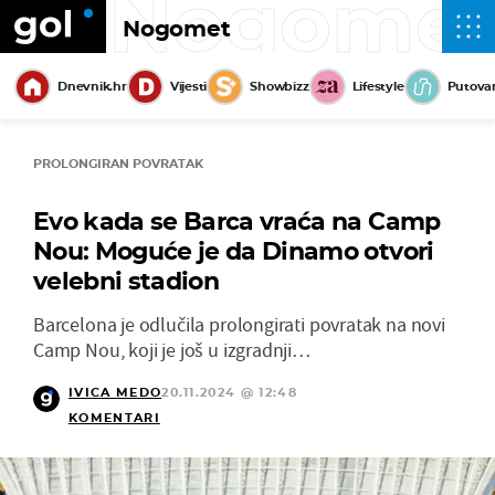
Nogome
Nogomet
Dnevnik.hr
Vijesti
Showbizz
Lifestyle
Putova
PROLONGIRAN POVRATAK
Evo kada se Barca vraća na Camp
Nou: Moguće je da Dinamo otvori
velebni stadion
Barcelona je odlučila prolongirati povratak na novi
Camp Nou, koji je još u izgradnji…
IVICA MEDO
20.11.2024 @ 12:48
KOMENTARI