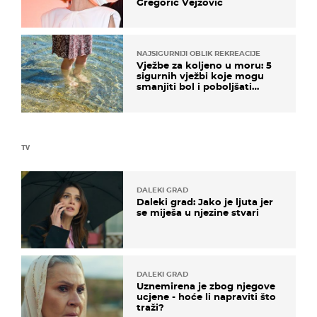
Gregorić Vejzović
NAJSIGURNIJI OBLIK REKREACIJE
Vježbe za koljeno u moru: 5
sigurnih vježbi koje mogu
smanjiti bol i poboljšati
pokretljivost
TV
DALEKI GRAD
Daleki grad: Jako je ljuta jer
se miješa u njezine stvari
DALEKI GRAD
Uznemirena je zbog njegove
ucjene - hoće li napraviti što
traži?