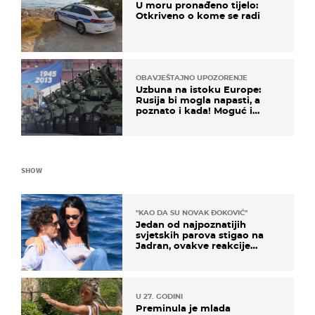
U moru pronađeno tijelo:
Otkriveno o kome se radi
OBAVJEŠTAJNO UPOZORENJE
Uzbuna na istoku Europe:
Rusija bi mogla napasti, a
poznato i kada! Moguć i
kopneni upad u članicu
NATO-a
SHOW
"KAO DA SU NOVAK ĐOKOVIĆ"
Jedan od najpoznatijih
svjetskih parova stigao na
Jadran, ovakve reakcije
vjerojatno nisu očekivali
U 27. GODINI
Preminula je mlada