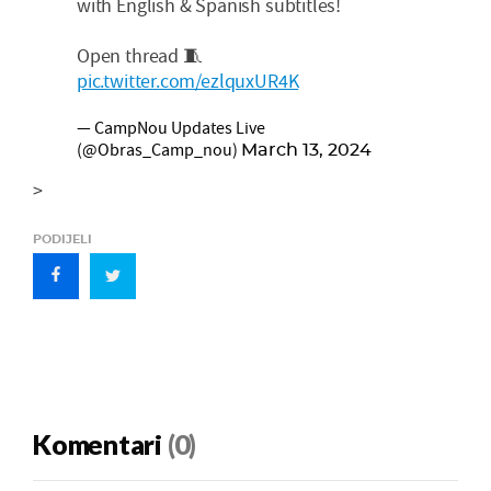
with English & Spanish subtitles!
Open thread 🧵
pic.twitter.com/ezlquxUR4K
— CampNou Updates Live
(@Obras_Camp_nou)
March 13, 2024
>
PODIJELI
Komentari
(0)