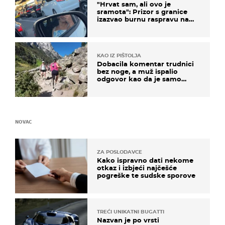
"Hrvat sam, ali ovo je
sramota": Prizor s granice
izazvao burnu raspravu na
društvenim mrežama
KAO IZ PIŠTOLJA
Dobacila komentar trudnici
bez noge, a muž ispalio
odgovor kao da je samo
čekao…
NOVAC
ZA POSLODAVCE
Kako ispravno dati nekome
otkaz i izbjeći najčešće
pogreške te sudske sporove
TREĆI UNIKATNI BUGATTI
Nazvan je po vrsti