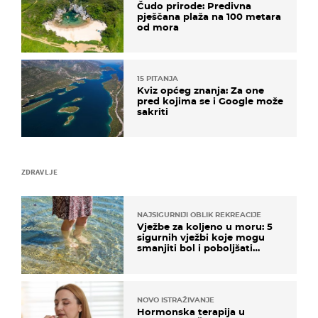
Čudo prirode: Predivna
pješčana plaža na 100 metara
od mora
15 PITANJA
Kviz općeg znanja: Za one
pred kojima se i Google može
sakriti
ZDRAVLJE
NAJSIGURNIJI OBLIK REKREACIJE
Vježbe za koljeno u moru: 5
sigurnih vježbi koje mogu
smanjiti bol i poboljšati
pokretljivost
NOVO ISTRAŽIVANJE
Hormonska terapija u