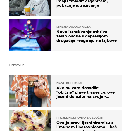
imaju “mlađi” organizam,
pokazuje istraživanje
IZNENAĐUJUĆA VEZA
Novo istraživanje otkriva
zašto osobe s depresijom
drugačije reagiraju na lajkove
LIFESTYLE
NOVE KOLEKCIJE
Ako su vam dosadile
“obične” plave traperice, ove
jeseni dolazite na svoje -
izdvajamo 15 hit modela
PREJEDNOSTAVNO ZA SLOŽITI
Ovo je pravi ljetni tiramisu s
limunom i borovnicama – baš