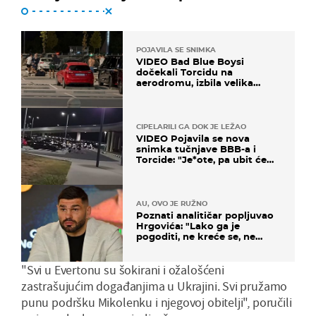
POJAVILA SE SNIMKA
VIDEO Bad Blue Boysi
dočekali Torcidu na
aerodromu, izbila velika
masovna tučnjava
CIPELARILI GA DOK JE LEŽAO
VIDEO Pojavila se nova
snimka tučnjave BBB-a i
Torcide: "Je*ote, pa ubit će
ga!"
AU, OVO JE RUŽNO
Poznati analitičar popljuvao
Hrgovića: "Lako ga je
pogoditi, ne kreće se, ne
koristi noge..."
"Svi u Evertonu su šokirani i ožalošćeni
zastrašujućim događanjima u Ukrajini. Svi pružamo
punu podršku Mikolenku i njegovoj obitelji", poručili