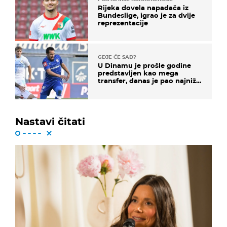
Rijeka dovela napadača iz
Bundeslige, igrao je za dvije
reprezentacije
GDJE ĆE SAD?
U Dinamu je prošle godine
predstavljen kao mega
transfer, danas je pao najniže
u karijeri
Nastavi čitati