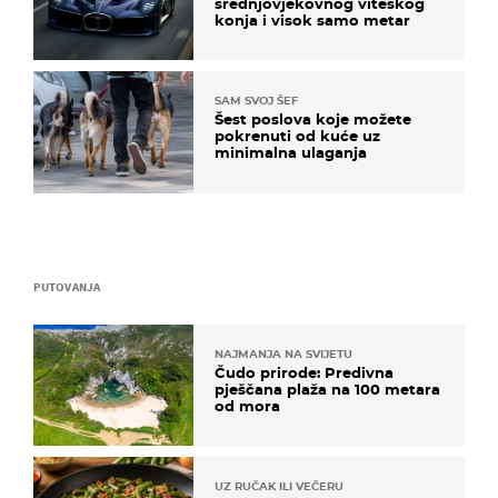
srednjovjekovnog viteškog
konja i visok samo metar
SAM SVOJ ŠEF
Šest poslova koje možete
pokrenuti od kuće uz
minimalna ulaganja
PUTOVANJA
NAJMANJA NA SVIJETU
Čudo prirode: Predivna
pješčana plaža na 100 metara
od mora
UZ RUČAK ILI VEČERU