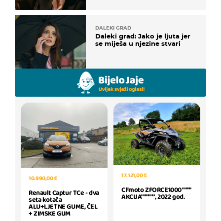
DALEKI GRAD
Daleki grad: Jako je ljuta jer
se miješa u njezine stvari
17.121,00 €
10.990,00 €
CFmoto ZFORCE1000 """"
Renault Captur TCe - dva
AKCIJA"""""", 2022 god.
seta kotača
ALU+LJETNE GUME, ČEL
+ ZIMSKE GUM