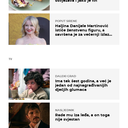
osvježava i jako je fin
POPUT SIRENE
Haljina Danijele Martinović
ističe ženstvenu figuru, a
savršena je za večernji izlazak
na moru
TV
DALEKI GRAD
Ima tek šest godina, a već je
jedan od najnagrađivanijih
dječjih glumaca
NASLJEDNIK
Rade mu iza leđa, a on toga
nije svjestan