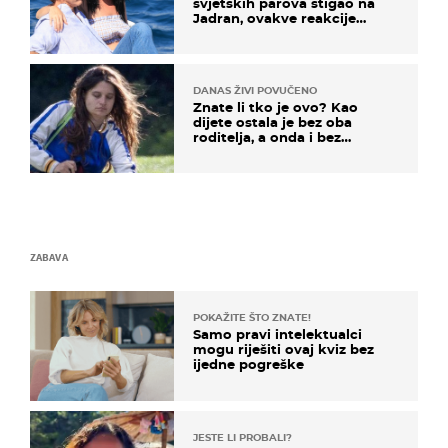
svjetskih parova stigao na
Jadran, ovakve reakcije
vjerojatno nisu očekivali
DANAS ŽIVI POVUČENO
Znate li tko je ovo? Kao
dijete ostala je bez oba
roditelja, a onda i bez
milijuna koje je trebala
naslijediti
ZABAVA
POKAŽITE ŠTO ZNATE!
Samo pravi intelektualci
mogu riješiti ovaj kviz bez
ijedne pogreške
JESTE LI PROBALI?