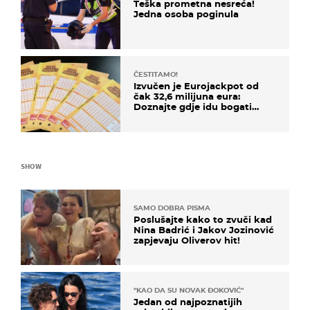
Teška prometna nesreća!
Jedna osoba poginula
ČESTITAMO!
Izvučen je Eurojackpot od
čak 32,6 milijuna eura:
Doznajte gdje idu bogati
dobitci u Hrvatskoj
SHOW
SAMO DOBRA PISMA
Poslušajte kako to zvuči kad
Nina Badrić i Jakov Jozinović
zapjevaju Oliverov hit!
"KAO DA SU NOVAK ĐOKOVIĆ"
Jedan od najpoznatijih