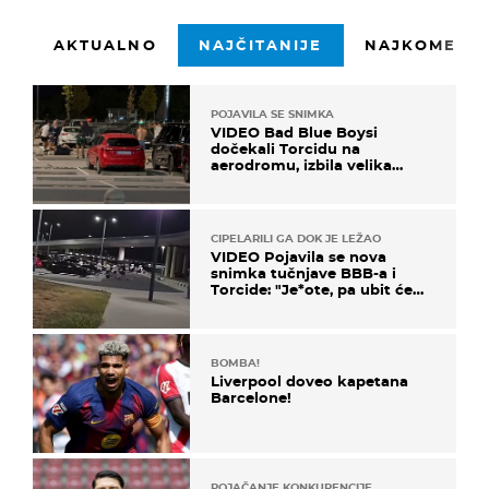
AKTUALNO
NAJČITANIJE
NAJKOMENTI
POJAVILA SE SNIMKA
VIDEO Bad Blue Boysi
dočekali Torcidu na
aerodromu, izbila velika
masovna tučnjava
CIPELARILI GA DOK JE LEŽAO
VIDEO Pojavila se nova
snimka tučnjave BBB-a i
Torcide: "Je*ote, pa ubit će
ga!"
BOMBA!
Liverpool doveo kapetana
Barcelone!
POJAČANJE KONKURENCIJE