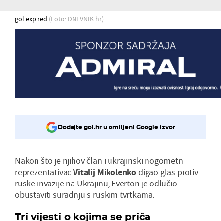
gol expired
(Foto: DNEVNIK.hr)
Dodajte gol.hr u omiljeni Google izvor
Nakon što je njihov član i ukrajinski nogometni
reprezentativac
Vitalij Mikolenko
digao glas protiv
ruske invazije na Ukrajinu, Everton je odlučio
obustaviti suradnju s ruskim tvrtkama.
Tri vijesti o kojima se priča