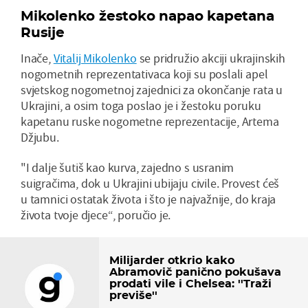
Mikolenko žestoko napao kapetana
Rusije
Inače,
Vitalij Mikolenko
se pridružio akciji ukrajinskih
nogometnih reprezentativaca koji su poslali apel
svjetskog nogometnoj zajednici za okončanje rata u
Ukrajini, a osim toga poslao je i žestoku poruku
kapetanu ruske nogometne reprezentacije, Artema
Džjubu.
"I dalje šutiš kao kurva, zajedno s usranim
suigračima, dok u Ukrajini ubijaju civile. Provest ćeš
u tamnici ostatak života i što je najvažnije, do kraja
života tvoje djece“, poručio je.
Milijarder otkrio kako
Abramovič panično pokušava
prodati vile i Chelsea: ''Traži
previše''