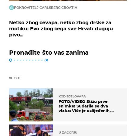
POKROVITELJ CARLSBERG CROATIA
Netko zbog ćevapa, netko zbog drške za
motiku: Evo zbog čega sve Hrvati duguju
pivo...
Pronađite što vas zanima
VIJESTI
KOD BJELOVARA
FOTO/VIDEO Stižu prve
snimke! Sudarila se dva
vlaka: Više je ozlijeđenih,
hitne službe na terenu
U ZAGORJU