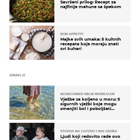
Savršeni prilog: Recept za
najfinije mahune sa špekom
BON APPETIT!
Majke svih umaka: 5 kultnih
recepata koje moraju znati
svi kuhari
ZDRAVLJE
NAJSIGURNIJI OBLIK REKREACIJE
Vježbe za koljeno u moru: 5
sigurnih vježbi koje mogu
smanjiti bol i poboljšati
pokretljivost
STUDIJA NA GOTOVO 1.900 OSOBA
Ljudi koji redovito rade ovo