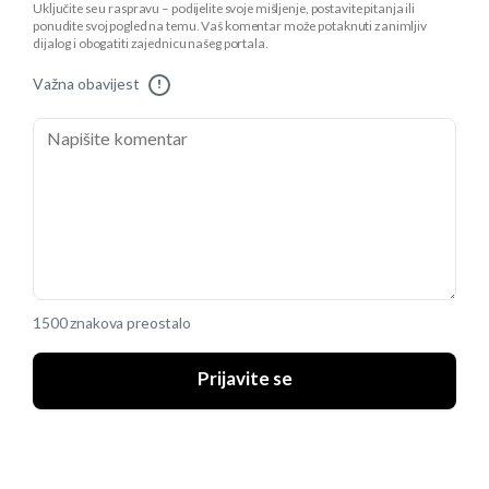
Uključite se u raspravu – podijelite svoje mišljenje, postavite pitanja ili
ponudite svoj pogled na temu. Vaš komentar može potaknuti zanimljiv
dijalog i obogatiti zajednicu našeg portala.
Važna obavijest
!
1500 znakova preostalo
Prijavite se