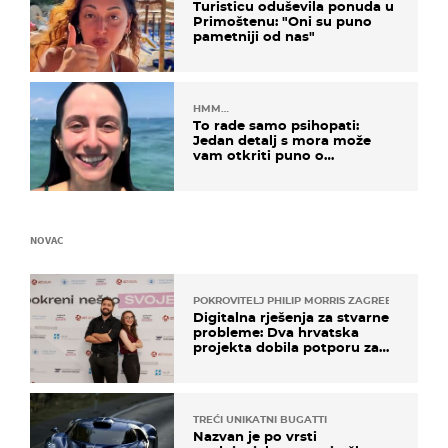
Turisticu oduševila ponuda u
Primoštenu: "Oni su puno
pametniji od nas"
HMM…
To rade samo psihopati:
Jedan detalj s mora može
vam otkriti puno o
prijateljima
NOVAC
POKROVITELJ PHILIP MORRIS ZAGREB
Digitalna rješenja za stvarne
probleme: Dva hrvatska
projekta dobila potporu za
razvoj
TREĆI UNIKATNI BUGATTI
Nazvan je po vrsti