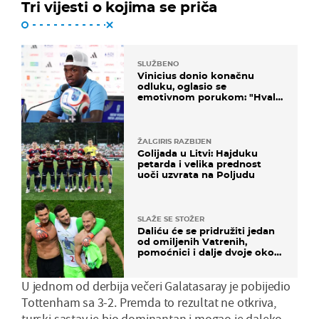
Tri vijesti o kojima se priča
SLUŽBENO
Vinicius donio konačnu
odluku, oglasio se
emotivnom porukom: "Hvala
vam svima"
ŽALGIRIS RAZBIJEN
Golijada u Litvi: Hajduku
petarda i velika prednost
uoči uzvrata na Poljudu
SLAŽE SE STOŽER
Daliću će se pridružiti jedan
od omiljenih Vatrenih,
pomoćnici i dalje dvoje oko
ponude
U jednom od derbija večeri Galatasaray je pobijedio
Tottenham sa 3-2. Premda to rezultat ne otkriva,
turski sastav je bio dominantan i mogao je daleko