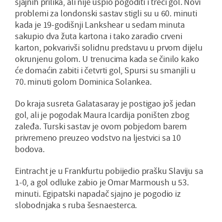
sjajnih prilika, ali nije uspio pogoditi i treći gol. Novi
problemi za londonski sastav stigli su u 60. minuti
kada je 19-godišnji Lankshear u sedam minuta
sakupio dva žuta kartona i tako zaradio crveni
karton, pokvarivši solidnu predstavu u prvom dijelu
okrunjenu golom. U trenucima kada se činilo kako
će domaćin zabiti i četvrti gol, Spursi su smanjili u
70. minuti golom Dominica Solankea.
Do kraja susreta Galatasaray je postigao još jedan
gol, ali je pogodak Maura Icardija poništen zbog
zaleđa. Turski sastav je ovom pobjedom barem
privremeno preuzeo vodstvo na ljestvici sa 10
bodova.
Eintracht je u Frankfurtu pobijedio prašku Slaviju sa
1-0, a gol odluke zabio je Omar Marmoush u 53.
minuti. Egipatski napadač sjajno je pogodio iz
slobodnjaka s ruba šesnaesterca.