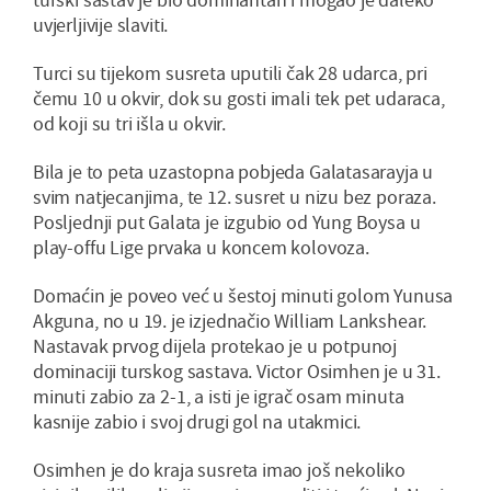
uvjerljivije slaviti.
Turci su tijekom susreta uputili čak 28 udarca, pri
čemu 10 u okvir, dok su gosti imali tek pet udaraca,
od koji su tri išla u okvir.
Bila je to peta uzastopna pobjeda Galatasarayja u
svim natjecanjima, te 12. susret u nizu bez poraza.
Posljednji put Galata je izgubio od Yung Boysa u
play-offu Lige prvaka u koncem kolovoza.
Domaćin je poveo već u šestoj minuti golom Yunusa
Akguna, no u 19. je izjednačio William Lankshear.
Nastavak prvog dijela protekao je u potpunoj
dominaciji turskog sastava. Victor Osimhen je u 31.
minuti zabio za 2-1, a isti je igrač osam minuta
kasnije zabio i svoj drugi gol na utakmici.
Osimhen je do kraja susreta imao još nekoliko