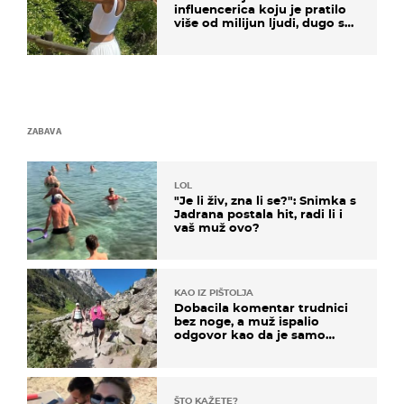
influencerica koju je pratilo
više od milijun ljudi, dugo se
borila s opakom bolesti
ZABAVA
LOL
"Je li živ, zna li se?": Snimka s
Jadrana postala hit, radi li i
vaš muž ovo?
KAO IZ PIŠTOLJA
Dobacila komentar trudnici
bez noge, a muž ispalio
odgovor kao da je samo
čekao…
ŠTO KAŽETE?