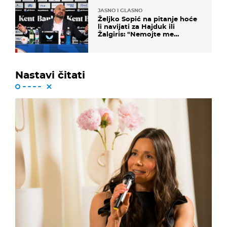
JASNO I GLASNO
Željko Sopić na pitanje hoće
li navijati za Hajduk ili
Žalgiris: "Nemojte me
vrijeđati"
Nastavi čitati