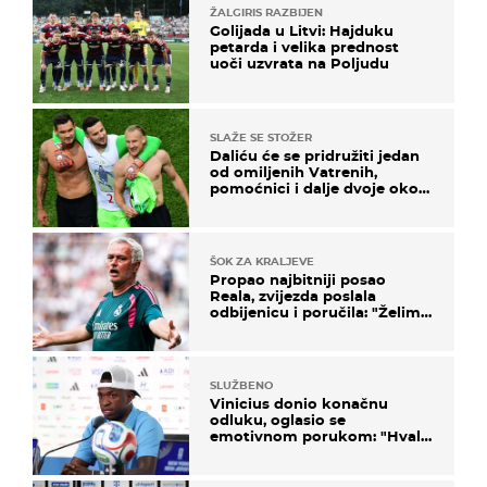
ŽALGIRIS RAZBIJEN
Golijada u Litvi: Hajduku
petarda i velika prednost
uoči uzvrata na Poljudu
SLAŽE SE STOŽER
Daliću će se pridružiti jedan
od omiljenih Vatrenih,
pomoćnici i dalje dvoje oko
ponude
ŠOK ZA KRALJEVE
Propao najbitniji posao
Reala, zvijezda poslala
odbijenicu i poručila: "Želim
u Barcelonu"
SLUŽBENO
Vinicius donio konačnu
odluku, oglasio se
emotivnom porukom: "Hvala
vam svima"