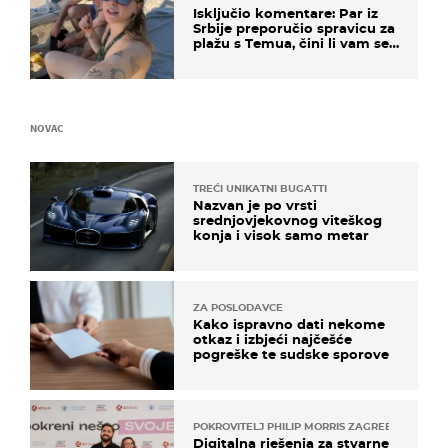
Isključio komentare: Par iz
Srbije preporučio spravicu za
plažu s Temua, čini li vam se
ovo sigurnim?
NOVAC
TREĆI UNIKATNI BUGATTI
Nazvan je po vrsti
srednjovjekovnog viteškog
konja i visok samo metar
ZA POSLODAVCE
Kako ispravno dati nekome
otkaz i izbjeći najčešće
pogreške te sudske sporove
POKROVITELJ PHILIP MORRIS ZAGREB
Digitalna rješenja za stvarne