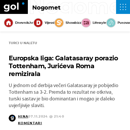
Nogome
Nogomet
Dnevnik.hr
Vijesti
Showbizz
Lifestyle
Putova
TURCI U NALETU
Europska liga: Galatasaray porazio
Tottenham, Jurićeva Roma
remizirala
U jednom od derbija večeri Galatasaray je pobijedio
Tottenham sa 3-2. Premda to rezultat ne otkriva,
turski sastav je bio dominantan i mogao je daleko
uvjerljivije slaviti.
HINA
07.11.2024 @ 21:40
KOMENTARI