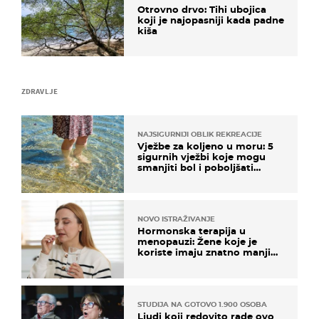
Otrovno drvo: Tihi ubojica
koji je najopasniji kada padne
kiša
ZDRAVLJE
NAJSIGURNIJI OBLIK REKREACIJE
Vježbe za koljeno u moru: 5
sigurnih vježbi koje mogu
smanjiti bol i poboljšati
pokretljivost
NOVO ISTRAŽIVANJE
Hormonska terapija u
menopauzi: Žene koje je
koriste imaju znatno manji
rizik od ovoga
STUDIJA NA GOTOVO 1.900 OSOBA
Ljudi koji redovito rade ovo