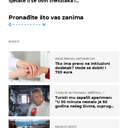
Sjećate li se ovih trenutaka?...
Pronađite što vas zanima
VIJESTI
IMAŠ PRAVO, OSTVARI GA!
Tko ima pravo na inkluzivni
dodatak? Može se dobiti i
720 eura
"I DALJE SU PLESALI, VRIŠTALI..."
Turisti mu zapalili apartman:
"U 30 minuta nestalo je 50
godina našeg života, supruga
i ja ne možemo oka sklopiti"
KAOS U CEUTI