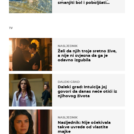
smanjiti bol i poboljšati
pokretljivost
TV
NASLJEDNIK
Želi da njih troje sretno žive,
a nije ni svjesna da ga je
odavno izgubila
DALEKI GRAD
Daleki grad: Intuicija joj
govori da danas neće otići iz
njihovog života
NASLJEDNIK
Nasljednik: Nije očekivala
takve uvrede od vlastite
majke