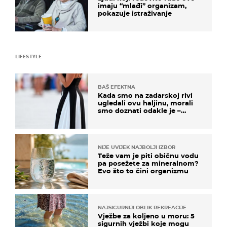
imaju “mlađi” organizam,
pokazuje istraživanje
LIFESTYLE
BAŠ EFEKTNA
Kada smo na zadarskoj rivi
ugledali ovu haljinu, morali
smo doznati odakle je –
košta samo 18 eura
NIJE UVIJEK NAJBOLJI IZBOR
Teže vam je piti običnu vodu
pa posežete za mineralnom?
Evo što to čini organizmu
NAJSIGURNIJI OBLIK REKREACIJE
Vježbe za koljeno u moru: 5
sigurnih vježbi koje mogu