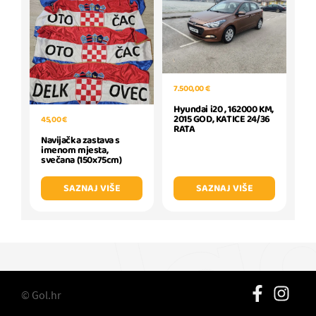
7.500,00 €
Hyundai i20 , 162000 KM,
2015 GOD, KATICE 24/36
45,00 €
RATA
Navijačka zastava s
imenom mjesta,
svečana (150x75cm)
SAZNAJ VIŠE
SAZNAJ VIŠE
© Gol.hr