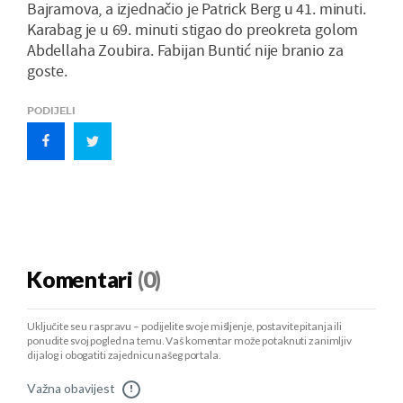
Bajramova, a izjednačio je Patrick Berg u 41. minuti.
Karabag je u 69. minuti stigao do preokreta golom
Abdellaha Zoubira. Fabijan Buntić nije branio za
goste.
PODIJELI
Komentari
(0)
Uključite se u raspravu – podijelite svoje mišljenje, postavite pitanja ili
ponudite svoj pogled na temu. Vaš komentar može potaknuti zanimljiv
dijalog i obogatiti zajednicu našeg portala.
Važna obavijest
!