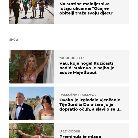
Na stotine maloljetnika
lutaju ulicama: "Očajne
obitelji traže svoju djecu"
SHOW
"UUUUUUFFFF"
Vau, koje noge! Ružičasti
badić istaknuo je najbolje
adute Maje Šuput
RASKOŠNA PROSLAVA
Ovako je izgledalo vjenčanje
Tije Jurčić: Do oltara ju je
dopratio očuh, a slavilo se uz
Olivera i Rozgu
U 27. GODINI
Preminula je mlada