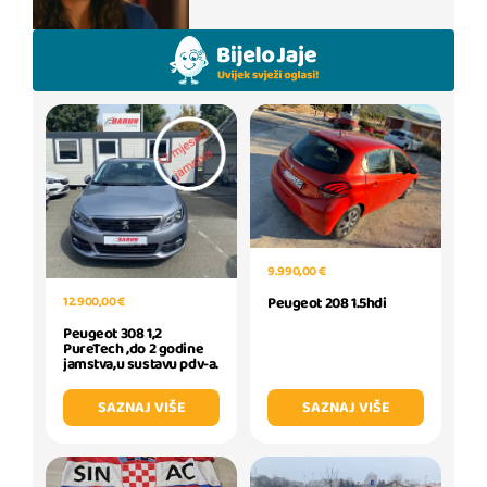
9.990,00 €
12.900,00 €
Peugeot 208 1.5hdi
Peugeot 308 1,2
PureTech ,do 2 godine
jamstva,u sustavu pdv-a.
SAZNAJ VIŠE
SAZNAJ VIŠE