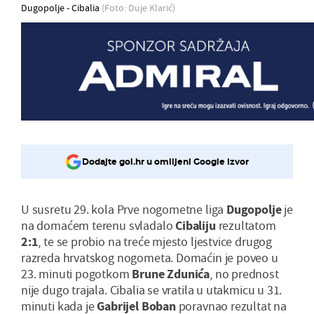
Dugopolje - Cibalia
(Foto: Duje Klarić)
Dodajte gol.hr u omiljeni Google izvor
U susretu 29. kola Prve nogometne liga
Dugopolje
je
na domaćem terenu svladalo
Cibaliju
rezultatom
2:1
, te se probio na treće mjesto ljestvice drugog
razreda hrvatskog nogometa. Domaćin je poveo u
23. minuti pogotkom
Brune
Zdunića
, no prednost
nije dugo trajala. Cibalia se vratila u utakmicu u 31.
minuti kada je
Gabrijel
Boban
poravnao rezultat na