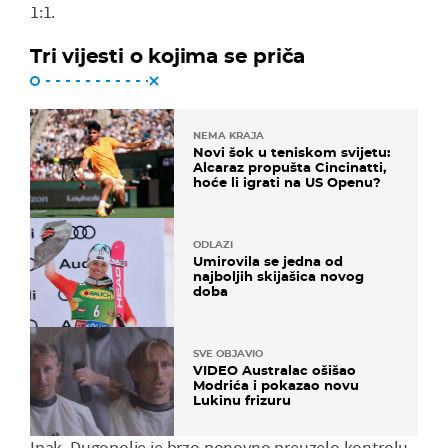
1:1.
Tri vijesti o kojima se priča
NEMA KRAJA
Novi šok u teniskom svijetu:
Alcaraz propušta Cincinatti,
hoće li igrati na US Openu?
ODLAZI
Umirovila se jedna od
najboljih skijašica novog
doba
SVE OBJAVIO
VIDEO Australac ošišao
Modrića i pokazao novu
Lukinu frizuru
Ipak, Dugopolje je brzo ponovno preuzelo kontrolu