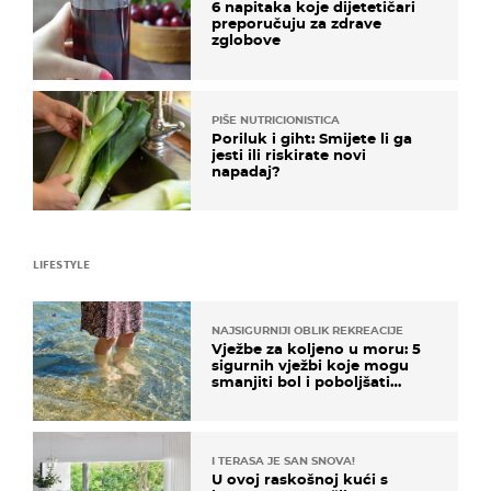
6 napitaka koje dijetetičari
preporučuju za zdrave
zglobove
PIŠE NUTRICIONISTICA
Poriluk i giht: Smijete li ga
jesti ili riskirate novi
napadaj?
LIFESTYLE
NAJSIGURNIJI OBLIK REKREACIJE
Vježbe za koljeno u moru: 5
sigurnih vježbi koje mogu
smanjiti bol i poboljšati
pokretljivost
I TERASA JE SAN SNOVA!
U ovoj raskošnoj kući s