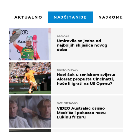
AKTUALNO
NAJČITANIJE
NAJKOMENTI
ODLAZI
Umirovila se jedna od
najboljih skijašica novog
doba
NEMA KRAJA
Novi šok u teniskom svijetu:
Alcaraz propušta Cincinatti,
hoće li igrati na US Openu?
SVE OBJAVIO
VIDEO Australac ošišao
Modrića i pokazao novu
Lukinu frizuru