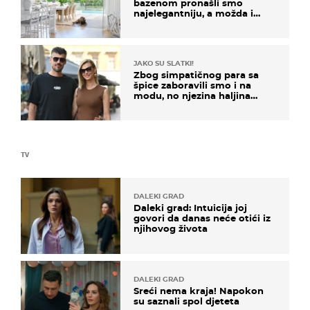
bazenom pronašli smo
najelegantniju, a možda i
najljepšu bijelu kuhinju
JAKO SU SLATKI!
Zbog simpatičnog para sa
špice zaboravili smo i na
modu, no njezina haljina
itekako nas se dojmila
TV
DALEKI GRAD
Daleki grad: Intuicija joj
govori da danas neće otići iz
njihovog života
DALEKI GRAD
Sreći nema kraja! Napokon
su saznali spol djeteta