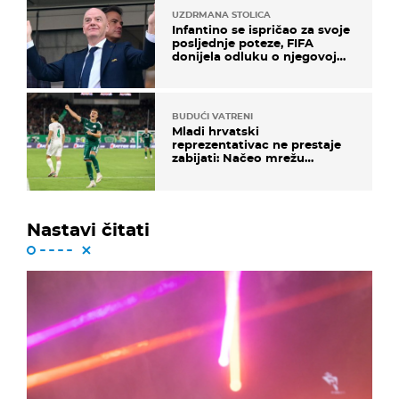
UZDRMANA STOLICA
Infantino se ispričao za svoje
posljednje poteze, FIFA
donijela odluku o njegovoj
sudbini
BUDUĆI VATRENI
Mladi hrvatski
reprezentativac ne prestaje
zabijati: Načeo mrežu
bugarskog velikana
Nastavi čitati