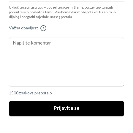
Uključite se u raspravu – podijelite svoje mišljenje, postavite pitanja ili
ponudite svoj pogled na temu. Vaš komentar može potaknuti zanimljiv
dijalog i obogatiti zajednicu našeg portala.
Važna obavijest
!
1500 znakova preostalo
Prijavite se