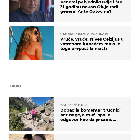
General pobjednik: Gdje i što
31 godinu nakon Oluje radi
general Ante Gotovina?
S MORA POSLALA POZDRAVE
Vruće, vruće! Nives Celzijus u
vatrenom kupaćem malo je
toga prepustila mašti
ZABAVA
KAO IZ PIŠTOLJA
Dobacila komentar trudnici
bez noge, a muž ispalio
odgovor kao da je samo
čekao…