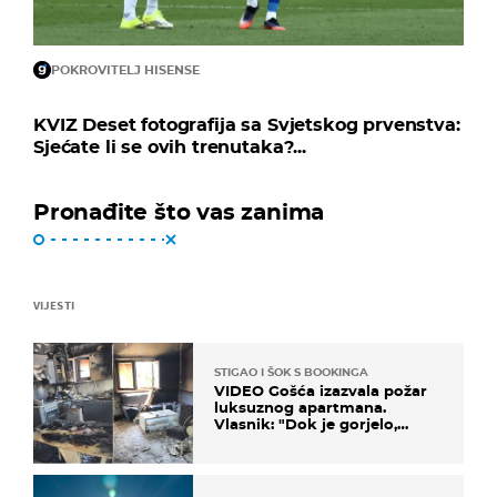
POKROVITELJ HISENSE
KVIZ Deset fotografija sa Svjetskog prvenstva:
Sjećate li se ovih trenutaka?...
Pronađite što vas zanima
VIJESTI
STIGAO I ŠOK S BOOKINGA
VIDEO Gošća izazvala požar
luksuznog apartmana.
Vlasnik: "Dok je gorjelo,
smijali su se, pili i pokazivali
mi srednji prst"