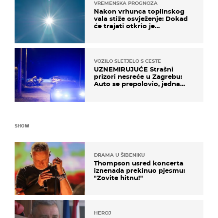
VREMENSKA PROGNOZA
Nakon vrhunca toplinskog
vala stiže osvježenje: Dokad
će trajati otkrio je
meteorolog
VOZILO SLETJELO S CESTE
UZNEMIRUJUĆE Strašni
prizori nesreće u Zagrebu:
Auto se prepolovio, jedna
osoba poginula
SHOW
DRAMA U ŠIBENIKU
Thompson usred koncerta
iznenada prekinuo pjesmu:
"Zovite hitnu!"
HEROJ