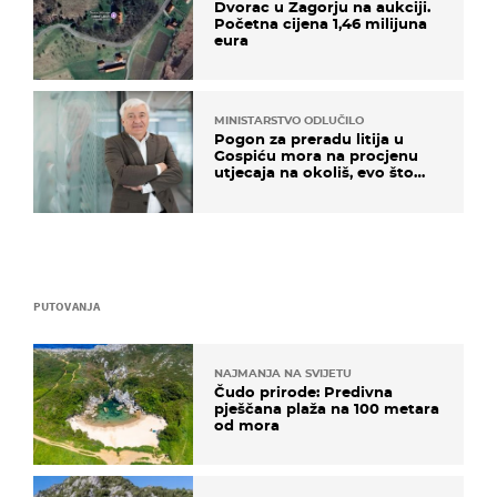
Dvorac u Zagorju na aukciji.
Početna cijena 1,46 milijuna
eura
MINISTARSTVO ODLUČILO
Pogon za preradu litija u
Gospiću mora na procjenu
utjecaja na okoliš, evo što
kaže ulagač
PUTOVANJA
NAJMANJA NA SVIJETU
Čudo prirode: Predivna
pješčana plaža na 100 metara
od mora