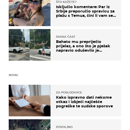
ŠTO KAŽETE?
Isključio komentare: Par iz
Srbije preporučio spravicu za
plažu s Temua, čini li vam se
ovo sigurnim?
SVAKA ČAST
Bahato mu prepriječio
prijelaz, a ono što je pješak
napravio oduševilo je
društvene mreže
NOVAC
ZA POSLODAVCE
Kako ispravno dati nekome
otkaz i izbjeći najčešće
pogreške te sudske sporove
POVOLJNO