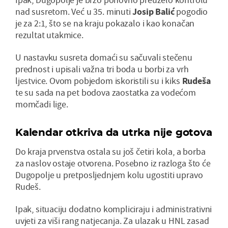
nad susretom. Već u 35. minuti
Josip
Balić
pogodio
je za 2:1, što se na kraju pokazalo i kao konačan
rezultat utakmice.
U nastavku susreta domaći su sačuvali stečenu
prednost i upisali važna tri boda u borbi za vrh
ljestvice. Ovom pobjedom iskoristili su i kiks
Rudeša
te su sada na pet bodova zaostatka za vodećom
momčadi lige.
Kalendar otkriva da utrka nije gotova
Do kraja prvenstva ostala su još četiri kola, a borba
za naslov ostaje otvorena. Posebno iz razloga što će
Dugopolje u pretposljednjem kolu ugostiti upravo
Rudeš.
Ipak, situaciju dodatno kompliciraju i administrativni
uvjeti za viši rang natjecanja. Za ulazak u HNL zasad