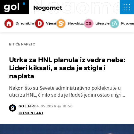
Nogome
Nogomet
Dnevnik.hr
Vijesti
Showbizz
Lifestyle
Putova
BIT ĆE NAPETO
Utrka za HNL planula iz vedra neba:
Lideri kiksali, a sada je stigla i
naplata
Nakon što su Sevete administrativno pokleknule u
utrci za HNL, činilo se da je Rudeš jedini ostao u igri...
GOL.HR
04.05.2026 @ 18:50
KOMENTARI