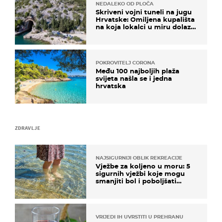
NEDALEKO OD PLOČA
Skriveni vojni tuneli na jugu
Hrvatske: Omiljena kupališta
na koja lokalci u miru dolaze
roniti i skakati u more
POKROVITELJ CORONA
Među 100 najboljih plaža
svijeta našla se i jedna
hrvatska
ZDRAVLJE
NAJSIGURNIJI OBLIK REKREACIJE
Vježbe za koljeno u moru: 5
sigurnih vježbi koje mogu
smanjiti bol i poboljšati
pokretljivost
VRIJEDI IH UVRSTITI U PREHRANU