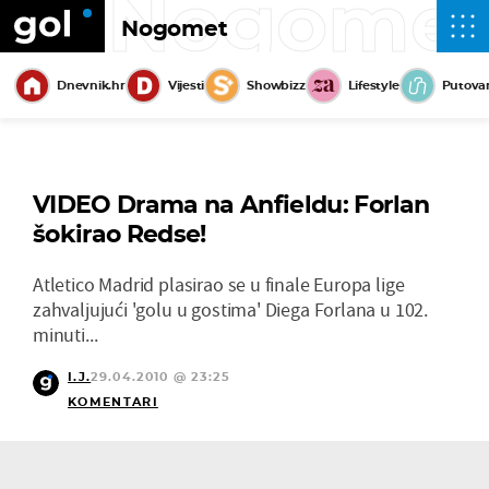
Nogome
Nogomet
Dnevnik.hr
Vijesti
Showbizz
Lifestyle
Putova
VIDEO Drama na Anfieldu: Forlan
šokirao Redse!
Atletico Madrid plasirao se u finale Europa lige
zahvaljujući 'golu u gostima' Diega Forlana u 102.
minuti...
I.J.
29.04.2010 @ 23:25
KOMENTARI