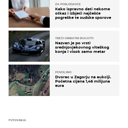
ZA POSLODAVCE
Kako ispravno dati nekome
otkaz i izbjeći najčešće
pogreške te sudske sporove
TREĆI UNIKATNI BUGATTI
Nazvan je po vrsti
srednjovjekovnog viteškog
konja i visok samo metar
POVOLJNO
Dvorac u Zagorju na aukciji.
Početna cijena 1,46 milijuna
eura
PUTOVANJA