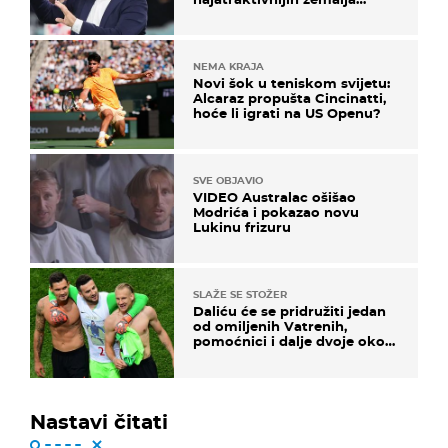
svijeta
NEMA KRAJA
Novi šok u teniskom svijetu:
Alcaraz propušta Cincinatti,
hoće li igrati na US Openu?
SVE OBJAVIO
VIDEO Australac ošišao
Modrića i pokazao novu
Lukinu frizuru
SLAŽE SE STOŽER
Daliću će se pridružiti jedan
od omiljenih Vatrenih,
pomoćnici i dalje dvoje oko
ponude
Nastavi čitati