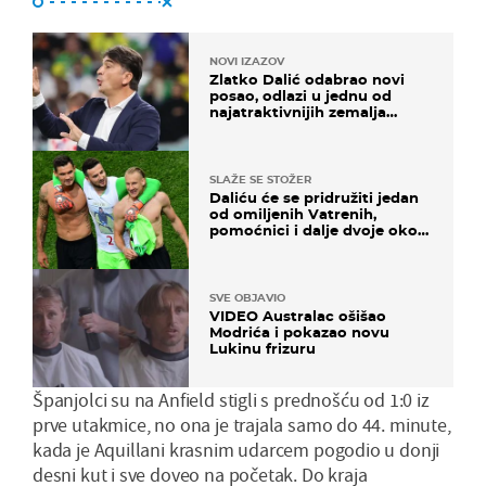
NOVI IZAZOV
Zlatko Dalić odabrao novi
posao, odlazi u jednu od
najatraktivnijih zemalja
svijeta
SLAŽE SE STOŽER
Daliću će se pridružiti jedan
od omiljenih Vatrenih,
pomoćnici i dalje dvoje oko
ponude
SVE OBJAVIO
VIDEO Australac ošišao
Modrića i pokazao novu
Lukinu frizuru
Španjolci su na Anfield stigli s prednošću od 1:0 iz
prve utakmice, no ona je trajala samo do 44. minute,
kada je Aquillani krasnim udarcem pogodio u donji
desni kut i sve doveo na početak. Do kraja