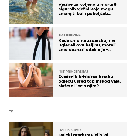
Vježbe za koljeno u moru: 5
sigurnih vježbi koje mogu
smanjiti bol i poboljšati
pokretljivost
BAŠ EFEKTNA
Kada smo na zadarskoj rivi
ugledali ovu haljinu, morali
smo doznati odakle je –
košta samo 18 eura
(NE)PRIMJERENA?
Svećenik kritizirao kratku
odjeću usred toplinskog vala,
slažete li se s njim?
TV
DALEKI GRAD
Daleki grad: Intuicija joj