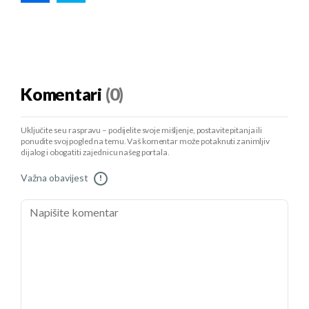
Komentari
(0)
Uključite se u raspravu – podijelite svoje mišljenje, postavite pitanja ili
ponudite svoj pogled na temu. Vaš komentar može potaknuti zanimljiv
dijalog i obogatiti zajednicu našeg portala.
Važna obavijest
!