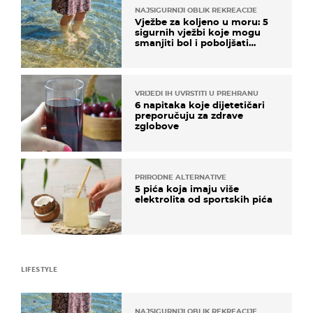
NAJSIGURNIJI OBLIK REKREACIJE
Vježbe za koljeno u moru: 5
sigurnih vježbi koje mogu
smanjiti bol i poboljšati
pokretljivost
VRIJEDI IH UVRSTITI U PREHRANU
6 napitaka koje dijetetičari
preporučuju za zdrave
zglobove
PRIRODNE ALTERNATIVE
5 pića koja imaju više
elektrolita od sportskih pića
LIFESTYLE
NAJSIGURNIJI OBLIK REKREACIJE