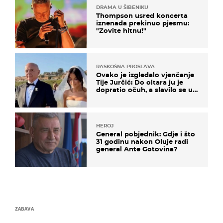
DRAMA U ŠIBENIKU
Thompson usred koncerta
iznenada prekinuo pjesmu:
"Zovite hitnu!"
RASKOŠNA PROSLAVA
Ovako je izgledalo vjenčanje
Tije Jurčić: Do oltara ju je
dopratio očuh, a slavilo se uz
Olivera i Rozgu
HEROJ
General pobjednik: Gdje i što
31 godinu nakon Oluje radi
general Ante Gotovina?
ZABAVA