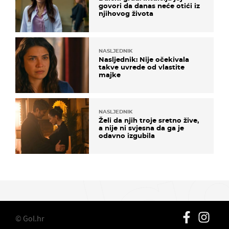
govori da danas neće otići iz
njihovog života
NASLJEDNIK
Nasljednik: Nije očekivala
takve uvrede od vlastite
majke
NASLJEDNIK
Želi da njih troje sretno žive,
a nije ni svjesna da ga je
odavno izgubila
© Gol.hr