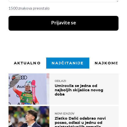
1500 znakova preostalo
Prijavite se
AKTUALNO
NAJČITANIJE
NAJKOMENTI
ODLAZI
Umirovila se jedna od
najboljih skijašica novog
doba
NOVI IZAZOV
Zlatko Dalić odabrao novi
posao, odlazi u jednu od
najatraktivnijih zemalja