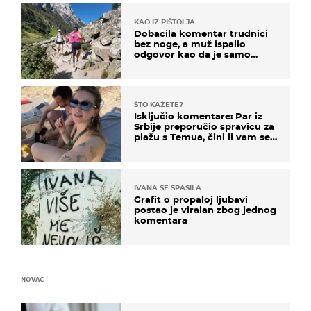
KAO IZ PIŠTOLJA
Dobacila komentar trudnici
bez noge, a muž ispalio
odgovor kao da je samo
čekao…
ŠTO KAŽETE?
Isključio komentare: Par iz
Srbije preporučio spravicu za
plažu s Temua, čini li vam se
ovo sigurnim?
IVANA SE SPASILA
Grafit o propaloj ljubavi
postao je viralan zbog jednog
komentara
NOVAC