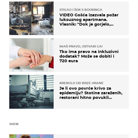
STIGAO I ŠOK S BOOKINGA
VIDEO Gošća izazvala požar
luksuznog apartmana.
Vlasnik: "Dok je gorjelo,
smijali su se, pili i pokazivali
mi srednji prst"
IMAŠ PRAVO, OSTVARI GA!
Tko ima pravo na inkluzivni
dodatak? Može se dobiti i
720 eura
KRENULO OD BRZE HRANE
Je li ovo povrće krivo za
epidemiju? Stotine zaraženih,
restorani hitno povukli
proizvod
SHOW