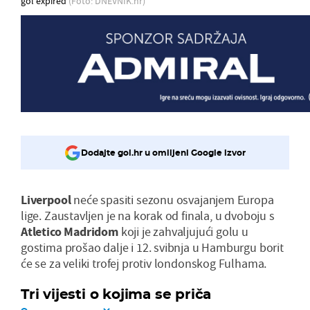
gol expired
(Foto: DNEVNIK.hr)
Dodajte gol.hr u omiljeni Google izvor
Liverpool
neće spasiti sezonu osvajanjem Europa
lige. Zaustavljen je na korak od finala, u dvoboju s
Atletico Madridom
koji je zahvaljujući golu u
gostima prošao dalje i 12. svibnja u Hamburgu borit
će se za veliki trofej protiv londonskog Fulhama.
Tri vijesti o kojima se priča