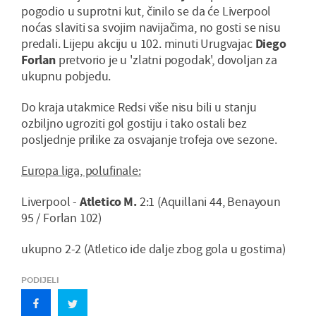
pogodio u suprotni kut, činilo se da će Liverpool
noćas slaviti sa svojim navijačima, no gosti se nisu
predali. Lijepu akciju u 102. minuti Urugvajac
Diego
Forlan
pretvorio je u 'zlatni pogodak', dovoljan za
ukupnu pobjedu.
Do kraja utakmice Redsi više nisu bili u stanju
ozbiljno ugroziti gol gostiju i tako ostali bez
posljednje prilike za osvajanje trofeja ove sezone.
Europa liga, polufinale:
Liverpool -
Atletico M.
2:1 (Aquillani 44, Benayoun
95 / Forlan 102)
ukupno 2-2 (Atletico ide dalje zbog gola u gostima)
PODIJELI