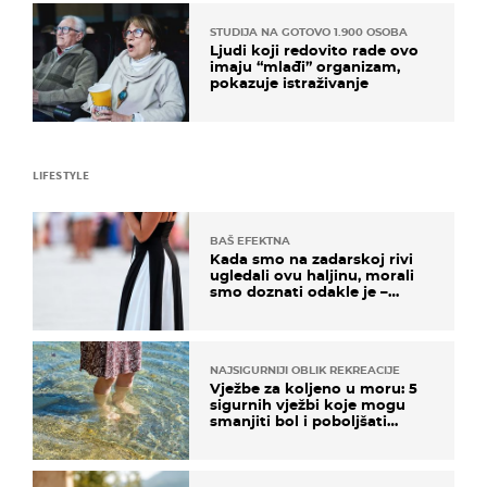
STUDIJA NA GOTOVO 1.900 OSOBA
Ljudi koji redovito rade ovo
imaju “mlađi” organizam,
pokazuje istraživanje
LIFESTYLE
BAŠ EFEKTNA
Kada smo na zadarskoj rivi
ugledali ovu haljinu, morali
smo doznati odakle je –
košta samo 18 eura
NAJSIGURNIJI OBLIK REKREACIJE
Vježbe za koljeno u moru: 5
sigurnih vježbi koje mogu
smanjiti bol i poboljšati
pokretljivost