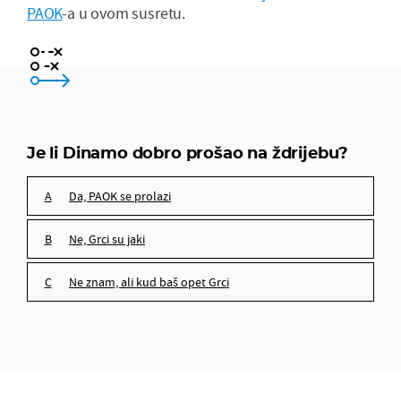
PAOK
-a u ovom susretu.
da, PAOK se prolazi
ne, Grci su jaki
Je li Dinamo dobro prošao na ždrijebu?
ne znam, ali kud baš opet Grci
da, PAOK se prolazi
ne, Grci su jaki
ne znam, ali kud baš opet Grci