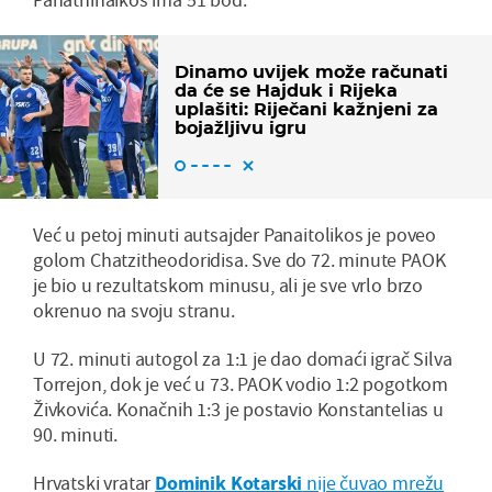
Dinamo uvijek može računati
da će se Hajduk i Rijeka
uplašiti: Riječani kažnjeni za
bojažljivu igru
Već u petoj minuti autsajder Panaitolikos je poveo
golom Chatzitheodoridisa. Sve do 72. minute PAOK
je bio u rezultatskom minusu, ali je sve vrlo brzo
okrenuo na svoju stranu.
U 72. minuti autogol za 1:1 je dao domaći igrač Silva
Torrejon, dok je već u 73. PAOK vodio 1:2 pogotkom
Živkovića. Konačnih 1:3 je postavio Konstantelias u
90. minuti.
Hrvatski vratar
Dominik Kotarski
nije čuvao mrežu