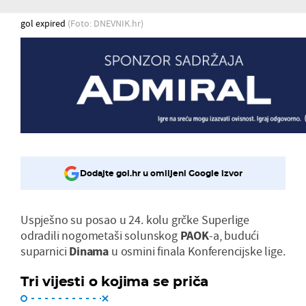
gol expired
(Foto: DNEVNIK.hr)
Dodajte gol.hr u omiljeni Google izvor
Uspješno su posao u 24. kolu grčke Superlige
odradili nogometaši solunskog
PAOK
-a, budući
suparnici
Dinama
u osmini finala Konferencijske lige.
Tri vijesti o kojima se priča