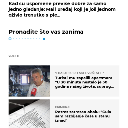
Kad su uspomene previše dobre za samo
jedno gledanje: Mali uređaj koji je još jednom
oživio trenutke s ple...
Pronađite što vas zanima
VIJESTI
"I DALJE SU PLESALI, VRIŠTALI..."
Turisti mu zapalili apartman:
"U 30 minuta nestalo je 50
godina našeg života, supruga
i ja ne možemo oka sklopiti"
PRIMORJE
Potres zatresao obalu: "Čula
sam razbijanje čaša u stanu
iznad"