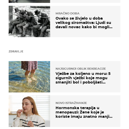
MRAČNO DOBA
Ovako se živjelo u doba
velikog siromaštva: Ljudi su
davali novac kako bi mogli
spavati na konopcima
ZDRAVLJE
NAJSIGURNIJI OBLIK REKREACIJE
Vježbe za koljeno u moru: 5
sigurnih vježbi koje mogu
smanjiti bol i poboljšati
pokretljivost
NOVO ISTRAŽIVANJE
Hormonska terapija u
menopauzi: Žene koje je
koriste imaju znatno manji
rizik od ovoga