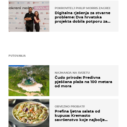
POKROVITELJ PHILIP MORRIS ZAGREB
Digitalna rješenja za stvarne
probleme: Dva hrvatska
projekta dobila potporu za
razvoj
PUTOVANJA
NAJMANJA NA SVIJETU
Čudo prirode: Predivna
pješčana plaža na 100 metara
od mora
OBVEZNO PROBATI!
Prefina ljetna salata od
kupusa: Kremasto
savršenstvo koje najbolje
paše uz pečeno meso