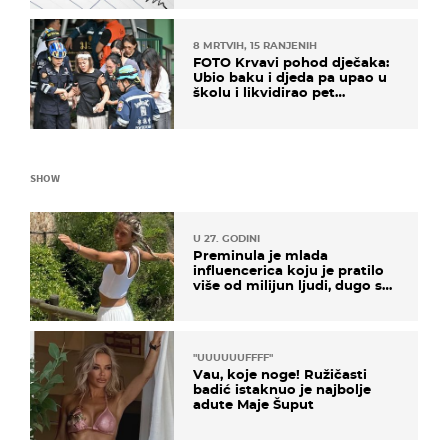
8 MRTVIH, 15 RANJENIH
FOTO Krvavi pohod dječaka:
Ubio baku i djeda pa upao u
školu i likvidirao pet
nastavnika
SHOW
U 27. GODINI
Preminula je mlada
influencerica koju je pratilo
više od milijun ljudi, dugo se
borila s opakom bolešću
"UUUUUUFFFF"
Vau, koje noge! Ružičasti
badić istaknuo je najbolje
adute Maje Šuput