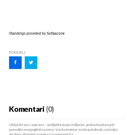
Sofascore
Standings provided by
PODIJELI
Komentari
(0)
Uključite se u raspravu – podijelite svoje mišljenje, postavite pitanja ili
ponudite svoj pogled na temu. Vaš komentar može potaknuti zanimljiv
dijalog i obogatiti zajednicu našeg portala.