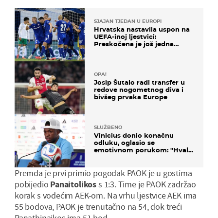
SJAJAN TJEDAN U EUROPI
Hrvatska nastavila uspon na
UEFA-inoj ljestvici:
Preskočena je još jedna
država
OPA!
Josip Šutalo radi transfer u
redove nogometnog diva i
bivšeg prvaka Europe
SLUŽBENO
Vinicius donio konačnu
odluku, oglasio se
emotivnom porukom: "Hvala
vam svima"
Premda je prvi primio pogodak PAOK je u gostima
pobijedio
Panaitolikos
s 1:3. Time je PAOK zadržao
korak s vodećim AEK-om. Na vrhu ljestvice AEK ima
55 bodova, PAOK je trenutačno na 54, dok treći
Panathinaikos ima 51 bod.