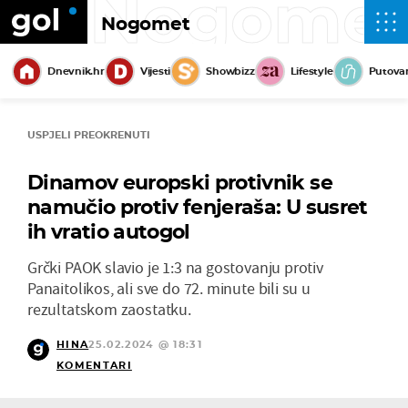
Nogome
Nogomet
Dnevnik.hr
Vijesti
Showbizz
Lifestyle
Putova
USPJELI PREOKRENUTI
Dinamov europski protivnik se
namučio protiv fenjeraša: U susret
ih vratio autogol
Grčki PAOK slavio je 1:3 na gostovanju protiv
Panaitolikos, ali sve do 72. minute bili su u
rezultatskom zaostatku.
HINA
25.02.2024 @ 18:31
KOMENTARI