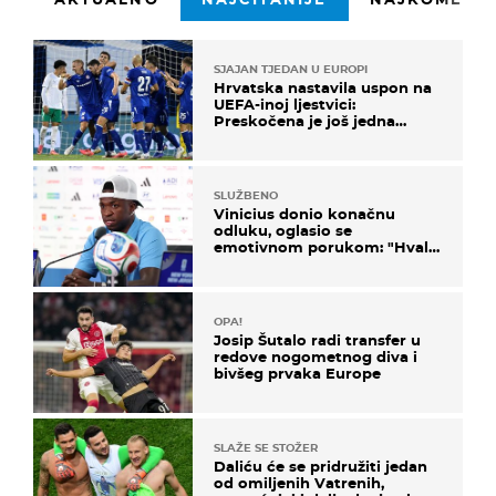
SJAJAN TJEDAN U EUROPI
Hrvatska nastavila uspon na
UEFA-inoj ljestvici:
Preskočena je još jedna
država
SLUŽBENO
Vinicius donio konačnu
odluku, oglasio se
emotivnom porukom: "Hvala
vam svima"
OPA!
Josip Šutalo radi transfer u
redove nogometnog diva i
bivšeg prvaka Europe
SLAŽE SE STOŽER
Daliću će se pridružiti jedan
od omiljenih Vatrenih,