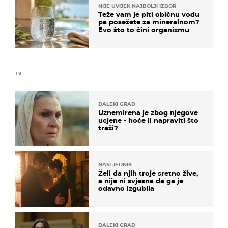
NIJE UVIJEK NAJBOLJI IZBOR
Teže vam je piti običnu vodu
pa posežete za mineralnom?
Evo što to čini organizmu
TV
DALEKI GRAD
Uznemirena je zbog njegove
ucjene - hoće li napraviti što
traži?
NASLJEDNIK
Želi da njih troje sretno žive,
a nije ni svjesna da ga je
odavno izgubila
DALEKI GRAD