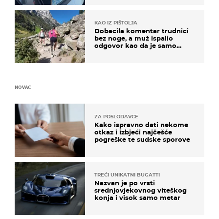
KAO IZ PIŠTOLJA
Dobacila komentar trudnici
bez noge, a muž ispalio
odgovor kao da je samo
čekao…
NOVAC
ZA POSLODAVCE
Kako ispravno dati nekome
otkaz i izbjeći najčešće
pogreške te sudske sporove
TREĆI UNIKATNI BUGATTI
Nazvan je po vrsti
srednjovjekovnog viteškog
konja i visok samo metar