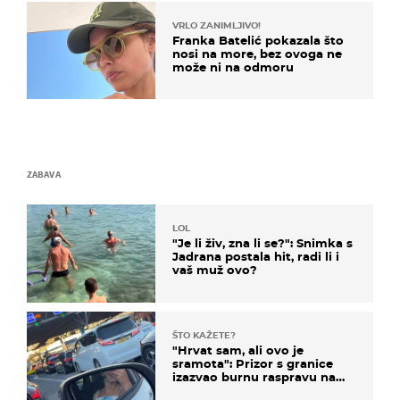
VRLO ZANIMLJIVO!
Franka Batelić pokazala što
nosi na more, bez ovoga ne
može ni na odmoru
ZABAVA
LOL
"Je li živ, zna li se?": Snimka s
Jadrana postala hit, radi li i
vaš muž ovo?
ŠTO KAŽETE?
"Hrvat sam, ali ovo je
sramota": Prizor s granice
izazvao burnu raspravu na
društvenim mrežama