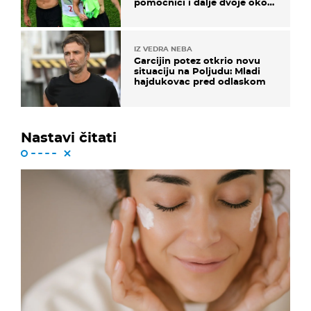
pomoćnici i dalje dvoje oko
ponude
IZ VEDRA NEBA
Garcijin potez otkrio novu
situaciju na Poljudu: Mladi
hajdukovac pred odlaskom
Nastavi čitati