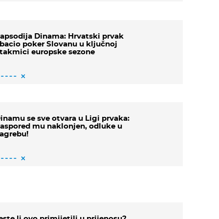
apsodija Dinama: Hrvatski prvak
bacio poker Slovanu u ključnoj
takmici europske sezone
inamu se sve otvara u Ligi prvaka:
aspored mu naklonjen, odluke u
agrebu!
este li ovo primijetili u prijenosu?