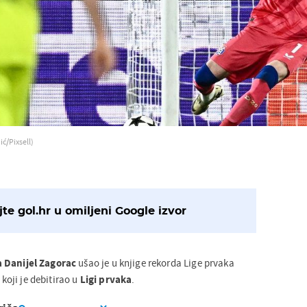
ć/Pixsell)
te gol.hr u omiljeni Google izvor
a
Danijel Zagorac
ušao je u knjige rekorda Lige prvaka
 koji je debitirao u
Ligi prvaka
.