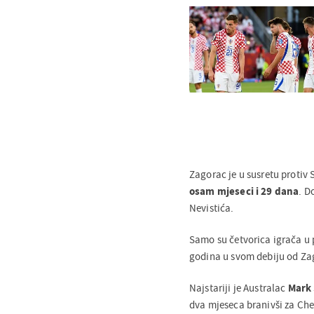
Zagorac je u susretu protiv 
osam mjeseci i 29 dana
. D
Nevistića.
Samo su četvorica igrača u p
godina u svom debiju od Za
Najstariji je Australac
Mark
dva mjeseca branivši za Che