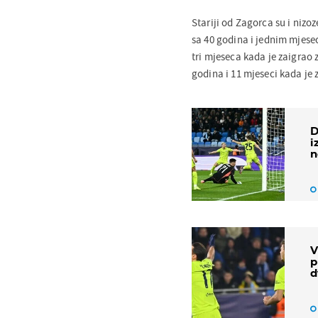
Stariji od Zagorca su i nizo
sa 40 godina i jednim mjese
tri mjeseca kada je zaigrao 
godina i 11 mjeseci kada je 
D
i
n
V
p
d