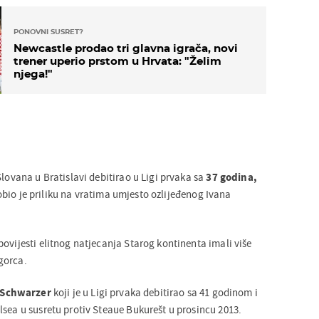
PONOVNI SUSRET?
Newcastle prodao tri glavna igrača, novi
trener uperio prstom u Hrvata: "Želim
njega!"
Slovana u Bratislavi debitirao u Ligi prvaka sa
37 godina,
obio je priliku na vratima umjesto ozlijeđenog Ivana
ovijesti elitnog natjecanja Starog kontinenta imali više
gorca.
 Schwarzer
koji je u Ligi prvaka debitirao sa 41 godinom i
lsea u susretu protiv Steaue Bukurešt u prosincu 2013.