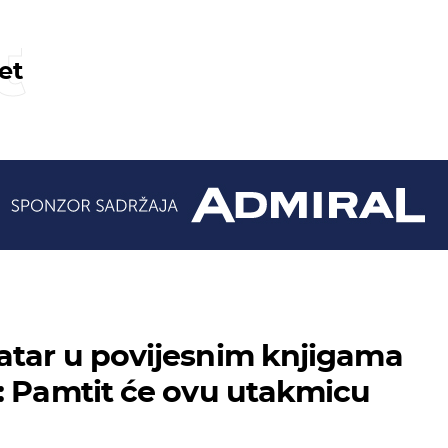
t
et
tar u povijesnim knjigama
: Pamtit će ovu utakmicu