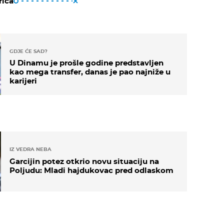
riča
GDJE ĆE SAD?
U Dinamu je prošle godine predstavljen
kao mega transfer, danas je pao najniže u
karijeri
IZ VEDRA NEBA
Garcijin potez otkrio novu situaciju na
Poljudu: Mladi hajdukovac pred odlaskom