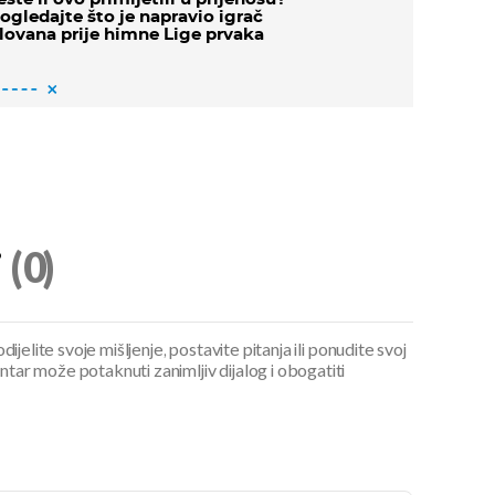
ogledajte što je napravio igrač
lovana prije himne Lige prvaka
i
(0)
ijelite svoje mišljenje, postavite pitanja ili ponudite svoj
ar može potaknuti zanimljiv dijalog i obogatiti