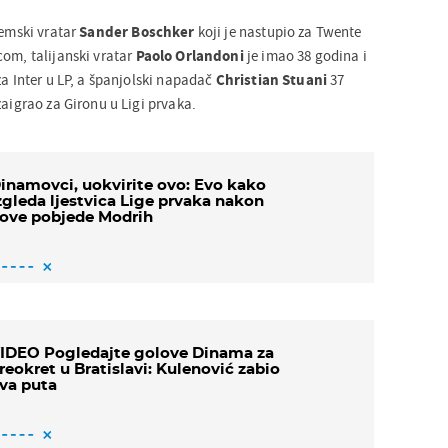
zemski vratar
Sander Boschker
koji je nastupio za Twente
com, talijanski vratar
Paolo Orlandoni
je imao 38 godina i
za Inter u LP, a španjolski napadač
Christian Stuani
37
zaigrao za Gironu u Ligi prvaka.
inamovci, uokvirite ovo: Evo kako
zgleda ljestvica Lige prvaka nakon
ove pobjede Modrih
IDEO Pogledajte golove Dinama za
reokret u Bratislavi: Kulenović zabio
va puta