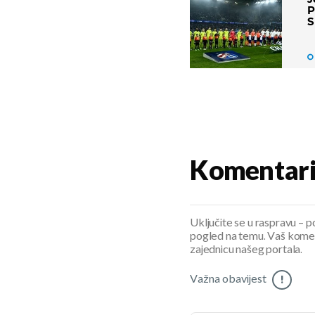
P
S
Komentar
Uključite se u raspravu – pod
pogled na temu. Vaš koment
zajednicu našeg portala.
Važna obavijest
!