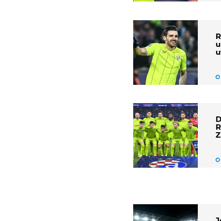
R
u
u
D
R
Z
J