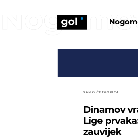
Nogome
Nogom
SAMO ČETVORICA...
Dinamov vra
Lige prvaka
zauvijek