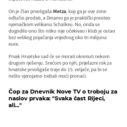
On je član prvoligaša
Metza
, koji ga je ove zime
odlučio prodati, a Dinamo ga je praktički preoteo
njemačkom velikanu Schalkeu. No, onda se
dogodilo ono što nitko nije očekivao i klub je ostao
bez velikog pojačanja vrijednog oko tri milijuna
eura.
Prvak Hrvatske sad će se morati okrenuti nekom
drugom rješenju. Srećom po njih, prijelazni rok za
hrvatske prvoligaše traje do 15. veljače, pa bi se
nešto vjerojatno trebali moći pronaći.
Čop za Dnevnik Nove TV o troboju za
naslov prvaka: "Svaka čast Rijeci,
ali..."