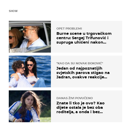
SHOW
OPET PROBLEMI
Burne scene u trgovačkom
centru: Sergej Trifunović i
supruga uhićeni nakon
svađe!
"KAO DA SU NOVAK ĐOKOVIĆ"
Jedan od najpoznatijih
svjetskih parova stigao na
Jadran, ovakve reakcije
vjerojatno nisu očekivali
DANAS ŽIVI POVUČENO
Znate li tko je ovo? Kao
dijete ostala je bez oba
roditelja, a onda i bez
milijuna koje je trebala
naslijediti