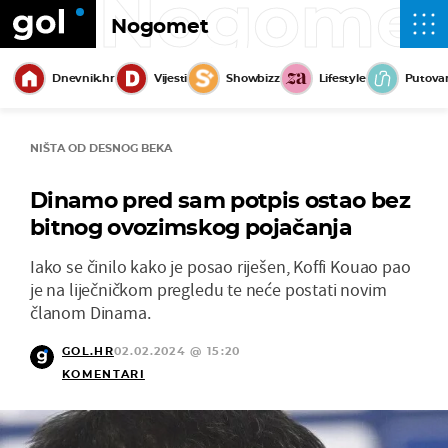
Nogome
Nogomet
Dnevnik.hr
Vijesti
Showbizz
Lifestyle
Putova
NIŠTA OD DESNOG BEKA
Dinamo pred sam potpis ostao bez
bitnog ovozimskog pojačanja
Iako se činilo kako je posao riješen, Koffi Kouao pao
je na liječničkom pregledu te neće postati novim
članom Dinama.
GOL.HR
02.02.2024 @ 15:20
KOMENTARI