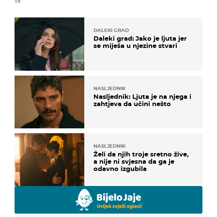
TV
DALEKI GRAD
Daleki grad: Jako je ljuta jer
se miješa u njezine stvari
NASLJEDNIK
Nasljednik: Ljuta je na njega i
zahtjeva da učini nešto
NASLJEDNIK
Želi da njih troje sretno žive,
a nije ni svjesna da ga je
odavno izgubila