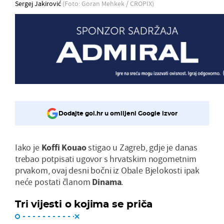
Sergej Jakirović
(Foto: Goran Mehkek / CROPIX)
Dodajte gol.hr u omiljeni Google izvor
Iako je
Koffi Kouao
stigao u Zagreb, gdje je danas
trebao potpisati ugovor s hrvatskim nogometnim
prvakom, ovaj desni bočni iz Obale Bjelokosti ipak
neće postati članom
Dinama
.
Tri vijesti o kojima se priča