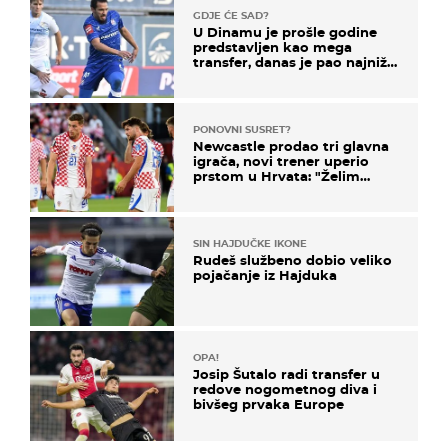
GDJE ĆE SAD?
U Dinamu je prošle godine
predstavljen kao mega
transfer, danas je pao najniže
u karijeri
PONOVNI SUSRET?
Newcastle prodao tri glavna
igrača, novi trener uperio
prstom u Hrvata: "Želim
njega!"
SIN HAJDUČKE IKONE
Rudeš službeno dobio veliko
pojačanje iz Hajduka
OPA!
Josip Šutalo radi transfer u
redove nogometnog diva i
bivšeg prvaka Europe