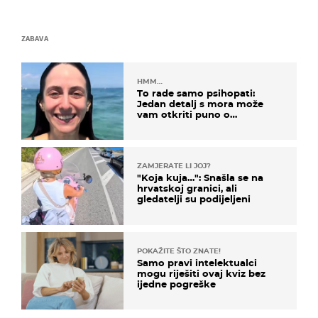
ZABAVA
HMM…
To rade samo psihopati:
Jedan detalj s mora može
vam otkriti puno o
prijateljima
ZAMJERATE LI JOJ?
"Koja kuja…": Snašla se na
hrvatskoj granici, ali
gledatelji su podijeljeni
POKAŽITE ŠTO ZNATE!
Samo pravi intelektualci
mogu riješiti ovaj kviz bez
ijedne pogreške