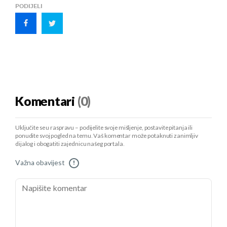
PODIJELI
Komentari
(0)
Uključite se u raspravu – podijelite svoje mišljenje, postavite pitanja ili
ponudite svoj pogled na temu. Vaš komentar može potaknuti zanimljiv
dijalog i obogatiti zajednicu našeg portala.
Važna obavijest
!