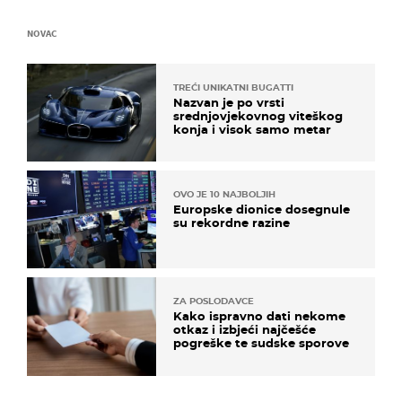
NOVAC
TREĆI UNIKATNI BUGATTI
Nazvan je po vrsti
srednjovjekovnog viteškog
konja i visok samo metar
OVO JE 10 NAJBOLJIH
Europske dionice dosegnule
su rekordne razine
ZA POSLODAVCE
Kako ispravno dati nekome
otkaz i izbjeći najčešće
pogreške te sudske sporove