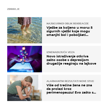
ZDRAVLJE
NAJSIGURNIJI OBLIK REKREACIJE
Vježbe za koljeno u moru: 5
sigurnih vježbi koje mogu
smanjiti bol i poboljšati
pokretljivost
IZNENAĐUJUĆA VEZA
Novo istraživanje otkriva
zašto osobe s depresijom
drugačije reagiraju na lajkove
ALARMANTNI REZULTATI NOVE STUDIJE
Više od trećine žena ne zna
da prolazi kroz
perimenopauzu! Evo zašto su
simptomi toliko zbunjujući