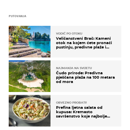
PUTOVANJA
VODIČ PO OTOKU
Veličanstveni Brač: Kameni
otok na kojem ćete pronaći
pustinju, predivne plaže i
uzbudljivu hranu
NAJMANJA NA SVIJETU
Čudo prirode: Predivna
pješčana plaža na 100 metara
od mora
OBVEZNO PROBATI!
Prefina ljetna salata od
kupusa: Kremasto
savršenstvo koje najbolje
paše uz pečeno meso