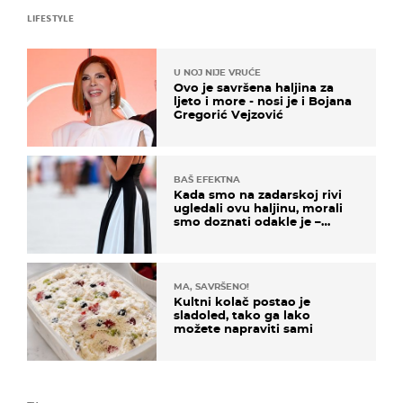
LIFESTYLE
U NOJ NIJE VRUĆE
Ovo je savršena haljina za
ljeto i more - nosi je i Bojana
Gregorić Vejzović
BAŠ EFEKTNA
Kada smo na zadarskoj rivi
ugledali ovu haljinu, morali
smo doznati odakle je –
košta samo 18 eura
MA, SAVRŠENO!
Kultni kolač postao je
sladoled, tako ga lako
možete napraviti sami