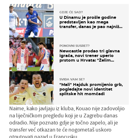
GDJE ĆE SAD?
U Dinamu je prošle godine
predstavljen kao mega
transfer, danas je pao najniže
u karijeri
PONOVNI SUSRET?
Newcastle prodao tri glavna
igrača, novi trener uperio
prstom u Hrvata: "Želim
njega!"
SVIĐA VAM SE?
"Mali" Hajduk promijenio grb,
pogledajte novi identitet
splitske hit momčadi
Naime, kako javljaju iz kluba, Kouao nije zadovoljio
na liječničkom pregledu koji je u Zagrebu danas
odradio. Nije poznato gdje je točno zapelo, ali je
transfer već otkazan te će nogometaš uskoro
otputovati nazad u Francusku.