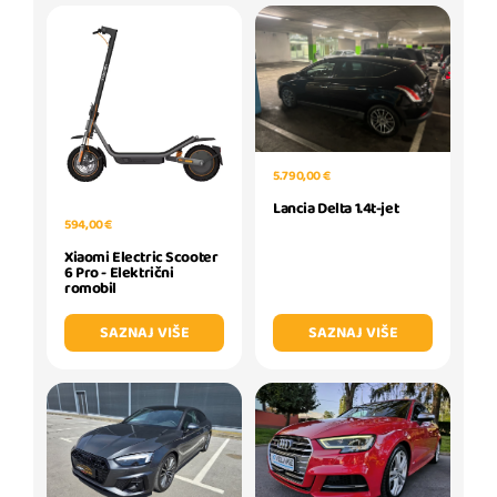
5.790,00 €
Lancia Delta 1.4t-jet
594,00 €
Xiaomi Electric Scooter
6 Pro - Električni
romobil
SAZNAJ VIŠE
SAZNAJ VIŠE