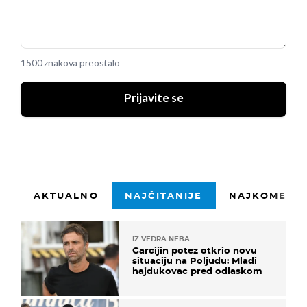
1500 znakova preostalo
Prijavite se
AKTUALNO
NAJČITANIJE
NAJKOMENTI
IZ VEDRA NEBA
Garcijin potez otkrio novu
situaciju na Poljudu: Mladi
hajdukovac pred odlaskom