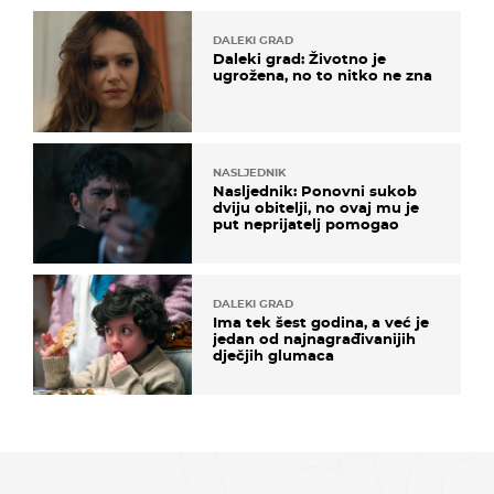
DALEKI GRAD
Daleki grad: Životno je
ugrožena, no to nitko ne zna
NASLJEDNIK
Nasljednik: Ponovni sukob
dviju obitelji, no ovaj mu je
put neprijatelj pomogao
DALEKI GRAD
Ima tek šest godina, a već je
jedan od najnagrađivanijih
dječjih glumaca