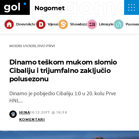
Nogome
Nogomet
Dnevnik.hr
Vijesti
Showbizz
Lifestyle
Putova
MODRI UVJERLJIVO PRVI
Dinamo teškom mukom slomio
Cibaliju i trijumfalno zaključio
polusezonu
Dinamo je pobijedio Cibaliju 1:0 u 20. kolu Prve
HNL...
HINA
16.12.2017 @ 16:36
KOMENTARI