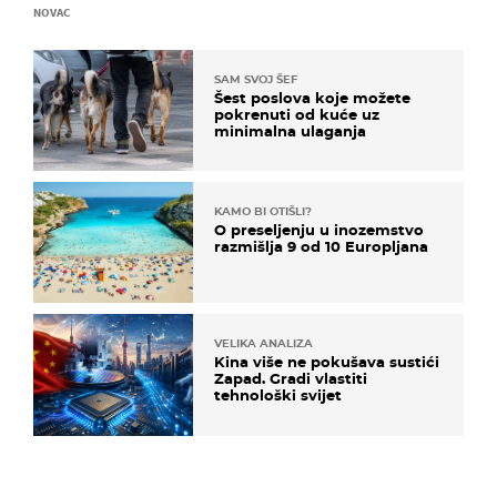
NOVAC
SAM SVOJ ŠEF
Šest poslova koje možete
pokrenuti od kuće uz
minimalna ulaganja
KAMO BI OTIŠLI?
O preseljenju u inozemstvo
razmišlja 9 od 10 Europljana
VELIKA ANALIZA
Kina više ne pokušava sustići
Zapad. Gradi vlastiti
tehnološki svijet