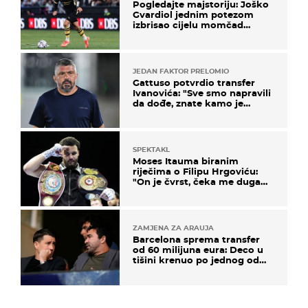
Pogledajte majstoriju: Joško
Gvardiol jednim potezom
izbrisao cijelu momčad
Atletica
JEDAN FAKTOR PRELOMIO
Gattuso potvrdio transfer
Ivanovića: "Sve smo napravili
da dođe, znate kamo je
otišao..."
SPEKTAKL
Moses Itauma biranim
riječima o Filipu Hrgoviću:
"On je čvrst, čeka me duga
noć"
ZAMJENA ZA ARAUJA
Barcelona sprema transfer
od 60 milijuna eura: Deco u
tišini krenuo po jednog od
najboljih stopera Serie A