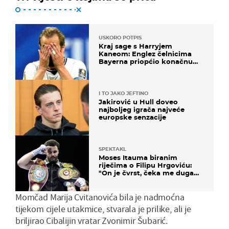
USKORO POTPIS
Kraj sage s Harryjem
Kaneom: Englez čelnicima
Bayerna priopćio konačnu
odluku
I TO JAKO JEFTINO
Jakirović u Hull doveo
najboljeg igrača najveće
europske senzacije
SPEKTAKL
Moses Itauma biranim
riječima o Filipu Hrgoviću:
"On je čvrst, čeka me duga
noć"
Momčad Marija Cvitanovića bila je nadmoćna
tijekom cijele utakmice, stvarala je prilike, ali je
briljirao Cibalijin vratar Zvonimir Šubarić.