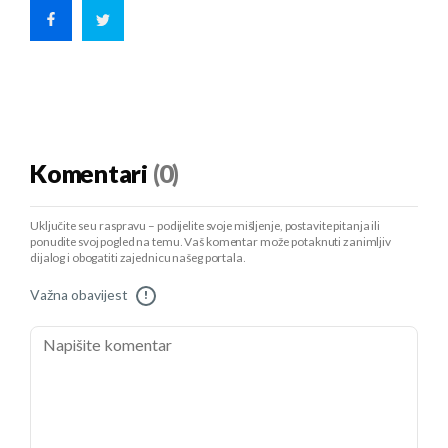
Komentari
(0)
Uključite se u raspravu – podijelite svoje mišljenje, postavite pitanja ili
ponudite svoj pogled na temu. Vaš komentar može potaknuti zanimljiv
dijalog i obogatiti zajednicu našeg portala.
Važna obavijest
!