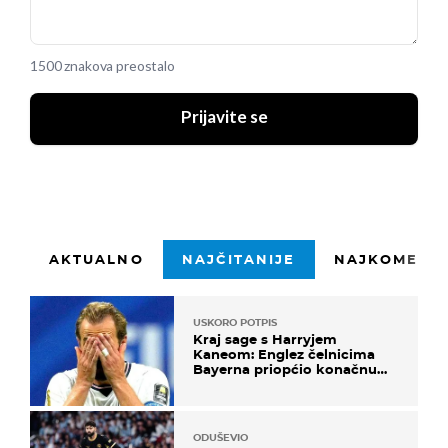
1500 znakova preostalo
Prijavite se
AKTUALNO
NAJČITANIJE
NAJKOMENTI
USKORO POTPIS
Kraj sage s Harryjem
Kaneom: Englez čelnicima
Bayerna priopćio konačnu
odluku
ODUŠEVIO