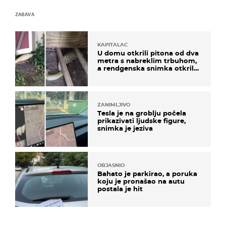
ZABAVA
KAPITALAC
U domu otkrili pitona od dva
metra s nabreklim trbuhom,
a rendgenska snimka otkrila
posljednji obrok
ZANIMLJIVO
Tesla je na groblju počela
prikazivati ljudske figure,
snimka je jeziva
OBJASNIO
Bahato je parkirao, a poruka
koju je pronašao na autu
postala je hit