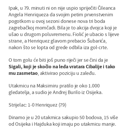
Ipak, u 79. minuti ni on nije uspio spriječiti Čileanca
Angela Henriqueza da svojim petim prvenstvenim
pogotkom u ovoj sezoni donese nova tri boda
zagrebačkoj momčadi. Bila je to akcija dvojca koji je
ušao u drugom poluvremenu. Fiolić je ubacio s lijeve
strane, a Henriquez glavom prebacio Šubarića,
nakon što se lopta od grede odbila iza gol-crte.
O tom golu će biti još puno riječi jer se čini da je
Sigali, koji je skočio na leđa vratara Cibalije i tako
mu zasmetao
, aktivirao poziciju u zaleđu.
Utakmicu na Maksimiru pratilo je oko 1.000
gledatelja, a sudio je Andrej Burilo iz Osijeka.
Strijelac: 1-0 Henriquez (79)
Dinamo je u 20 utakmica sakupio 50 bodova, 15 više
od Osijeka i Hajduka koji imaju po utakmicu manje.