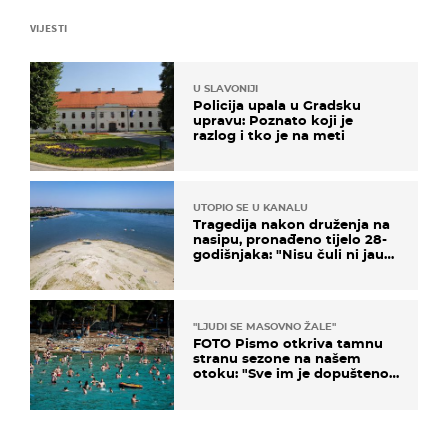
VIJESTI
U SLAVONIJI
Policija upala u Gradsku
upravu: Poznato koji je
razlog i tko je na meti
UTOPIO SE U KANALU
Tragedija nakon druženja na
nasipu, pronađeno tijelo 28-
godišnjaka: "Nisu čuli ni jauk
ni poziv upomoć"
"LJUDI SE MASOVNO ŽALE"
FOTO Pismo otkriva tamnu
stranu sezone na našem
otoku: "Sve im je dopušteno!
Izlijevaju fekalije u more, na
plažama se dobije kožni osip"