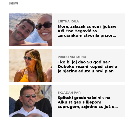
SHOW
LJETNA IDILA
More, zalazak sunca i ljubav:
Kći Ene Begović sa
zaručnikom stvorila prizor
kao s razglednice
PRKOSI VREMENU
Tko bi joj dao 58 godina?
Duboko rezani kupaći stavio
je njezine adute u prvi plan
SKLADAN PAR
Splitski gradonačelnik na
Alku stigao s lijepom
suprugom, zajedno su još od
fakulteta