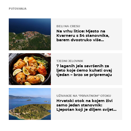
PUTOVANJA
BELI NA CRESU
Na vrhu litice: Mjesto na
Kvarneru s 54 stanovnika,
barem dvostruko više
mačaka i pogledom od
kojega zastaje dah
TJEDNI JELOVNIK
7 laganih jela savršenih za
ljeto koje ćemo kuhati ovaj
tjedan – brzo se pripremaju
UŽIVANJE NA "PRIVATNOM" OTOKU
Hrvatski otok na kojem živi
samo jedan stanovnik:
Ljepotan koji je diljem svijeta
poznat po svojem "bijelom
zlatu"