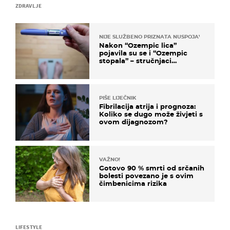
ZDRAVLJE
NIJE SLUŽBENO PRIZNATA NUSPOJAVA, ALI ...
Nakon “Ozempic lica”
pojavila su se i “Ozempic
stopala” – stručnjaci
objašnjavaju što se događa
PIŠE LIJEČNIK
Fibrilacija atrija i prognoza:
Koliko se dugo može živjeti s
ovom dijagnozom?
VAŽNO!
Gotovo 90 % smrti od srčanih
bolesti povezano je s ovim
čimbenicima rizika
LIFESTYLE