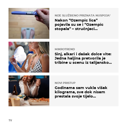
NIJE SLUŽBENO PRIZNATA NUSPOJAVA, ALI ...
Nakon “Ozempic lica”
pojavila su se i “Ozempic
stopala” – stručnjaci
objašnjavaju što se događa
MIKROTREND
Sinj, alkari i dašak dolce vite:
Jedna haljina pretvorila je
tribine u scenu iz talijanskog
filma
NOVI PRISTUP
Godinama sam vukla višak
kilograma, sve dok nisam
prestala svoje tijelo
doživljavati kao kontejner
TV