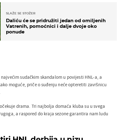
SLAŽE SE STOŽER
Daliću će se pridružiti jedan od omiljenih
Vatrenih, pomoćnici i dalje dvoje oko
ponude
 najvećim sudačkim skandalom u povijesti HNL-a, a
kako moguće, priče o suđenju neće opteretiti završnicu
.
s očekuje drama. Tri najbolja domaća kluba su u svega
rugoga, a raspored do kraja sezone garantira nam ludu
tiri HNL derbija u nizu