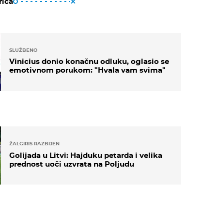
riča
SLUŽBENO
Vinicius donio konačnu odluku, oglasio se
emotivnom porukom: "Hvala vam svima"
ŽALGIRIS RAZBIJEN
Golijada u Litvi: Hajduku petarda i velika
prednost uoči uzvrata na Poljudu