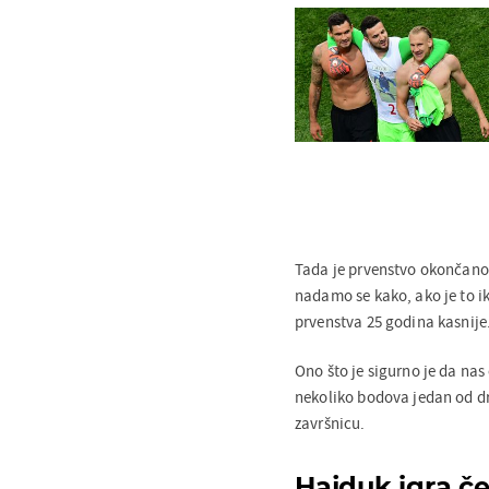
Tada je prvenstvo okončano
nadamo se kako, ako je to i
prvenstva 25 godina kasnije
Ono što je sigurno je da na
nekoliko bodova jedan od d
završnicu.
Hajduk igra če