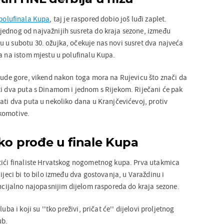
 polufinala Kupa
, taj je raspored dobio još luđi zaplet.
ednog od najvažnijih susreta do kraja sezone, između
 u subotu 30. ožujka, očekuje nas novi susret dva najveća
la na istom mjestu u polufinalu Kupa.
 bude gore, vikend nakon toga mora na Rujevicu što znači da
ti dva puta s Dinamom i jednom s Rijekom. Riječani će pak
ati dva puta u nekoliko dana u Kranjčevićevoj, protiv
komotive.
ko prođe u finale Kupa
tići finaliste Hrvatskog nogometnog kupa. Prva utakmica
Rijeci bi to bilo između dva gostovanja, u Varaždinu i
encijalno najopasnijim dijelom rasporeda do kraja sezone.
uba i koji su ''tko preživi, pričat će'' dijelovi proljetnog
ub.