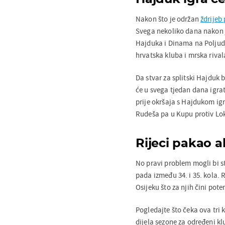
Nakon što je održan
ždrijeb
Svega nekoliko dana nakon j
Hajduka i Dinama na Poljudu
hrvatska kluba i mrska riva
Da stvar za splitski Hajduk
će u svega tjedan dana igra
prije okršaja s Hajdukom igr
Rudeša pa u Kupu protiv Lo
Rijeci pakao a
No pravi problem mogli bi s
pada između 34. i 35. kola. 
Osijeku što za njih čini pot
Pogledajte što čeka ova tri kl
dijela sezone za određeni kl