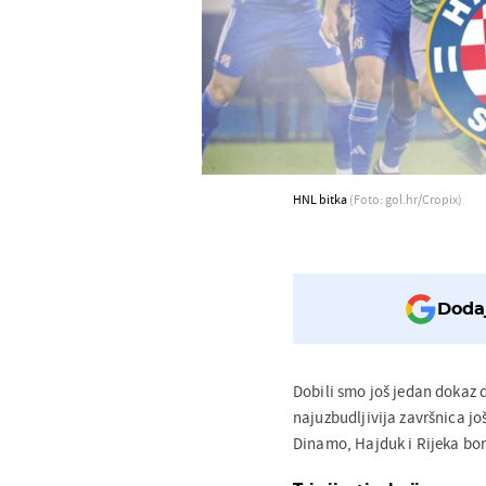
HNL bitka
(Foto: gol.hr/Cropix)
Dodaj
Dobili smo još jedan dokaz 
najuzbudljivija završnica j
Dinamo, Hajduk i Rijeka bori