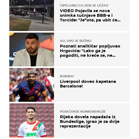
CIPELARILI GA DOK JE LEŽAO
VIDEO Pojavila se nova
snimka tučnjave BBB-a i
Torcide: "Je*ote, pa ubit će
ga!"
AU, OVO JE RUŽNO
Poznati analitičar popljuvao
Hrgovića: "Lako ga je
pogoditi, ne kreće se, ne
koristi noge..."
BOMBA!
Liverpool doveo kapetana
Barcelone!
POJAČANJE KONKURENCIJE
Rijeka dovela napadača iz
Bundeslige, igrao je za dvije
reprezentacije