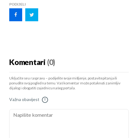
PODIJELI
Komentari
(0)
Uključite se u raspravu – podijelite svoje mišljenje, postavite pitanja ili
ponudite svoj pogled na temu. Vaš komentar može potaknuti zanimljiv
dijalog i obogatiti zajednicu našeg portala.
Važna obavijest
!