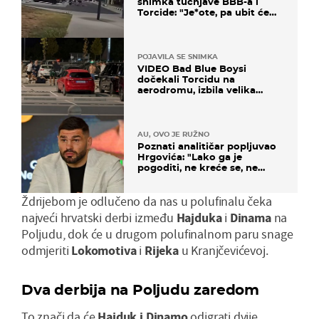
snimka tučnjave BBB-a i
Torcide: "Je*ote, pa ubit će
ga!"
POJAVILA SE SNIMKA
VIDEO Bad Blue Boysi
dočekali Torcidu na
aerodromu, izbila velika
masovna tučnjava
AU, OVO JE RUŽNO
Poznati analitičar popljuvao
Hrgovića: "Lako ga je
pogoditi, ne kreće se, ne
koristi noge..."
Ždrijebom je odlučeno da nas u polufinalu čeka
najveći hrvatski derbi između
Hajduka
i
Dinama
na
Poljudu, dok će u drugom polufinalnom paru snage
odmjeriti
Lokomotiva
i
Rijeka
u Kranjčevićevoj.
Dva derbija na Poljudu zaredom
To znači da će
Hajduk i Dinamo
odigrati dvije