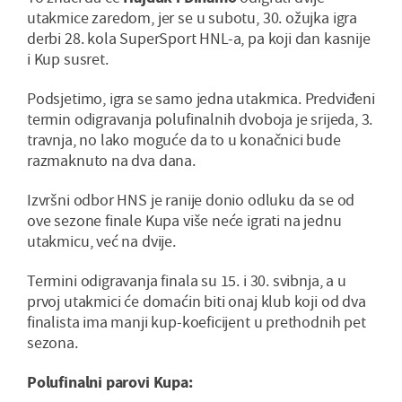
utakmice zaredom, jer se u subotu, 30. ožujka igra
derbi 28. kola SuperSport HNL-a, pa koji dan kasnije
i Kup susret.
Podsjetimo, igra se samo jedna utakmica. Predviđeni
termin odigravanja polufinalnih dvoboja je srijeda, 3.
travnja, no lako moguće da to u konačnici bude
razmaknuto na dva dana.
Izvršni odbor HNS je ranije donio odluku da se od
ove sezone finale Kupa više neće igrati na jednu
utakmicu, već na dvije.
Termini odigravanja finala su 15. i 30. svibnja, a u
prvoj utakmici će domaćin biti onaj klub koji od dva
finalista ima manji kup-koeficijent u prethodnih pet
sezona.
Polufinalni parovi Kupa: