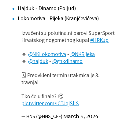
Hajduk - Dinamo (Poljud)
Lokomotiva - Rijeka (Kranjčevićeva)
Izvučeni su polufinalni parovi SuperSport
Hrvatskog nogometnog kupa!
#HRKup
🔸
@NKLokomotiva
-
@NKRijeka
🔸
@hajduk
-
@gnkdinamo
🗓️ Predviđeni termin utakmica je 3.
travnja!
Tko će u finale? 🤔
pic.twitter.com/iCTJqjSlIS
— HNS (@HNS_CFF)
March 4, 2024