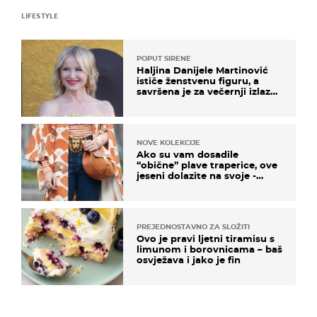
LIFESTYLE
POPUT SIRENE
Haljina Danijele Martinović
ističe ženstvenu figuru, a
savršena je za večernji izlazak
na moru
NOVE KOLEKCIJE
Ako su vam dosadile
“obične” plave traperice, ove
jeseni dolazite na svoje -
izdvajamo 15 hit modela
PREJEDNOSTAVNO ZA SLOŽITI
Ovo je pravi ljetni tiramisu s
limunom i borovnicama – baš
osvježava i jako je fin