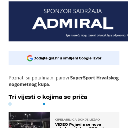
Dodajte gol.hr u omiljeni Google izvor
Poznati su polufinalni parovi
SuperSport Hrvatskog
nogometnog kupa
.
Tri vijesti o kojima se priča
CIPELARILI GA DOK JE LEŽAO
VIDEO Pojavila se nova