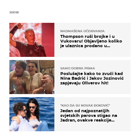
SHOW
NADMAŠENA OČEKIVANJA
Thompson ruši brojke i u
Vukovaru! Objavljeno koliko
je ulaznica prodano u
kratkom vremenu
SAMO DOBRA PISMA
Poslušajte kako to zvuči kad
Nina Badrić i Jakov Jozinović
zapjevaju Oliverov hit!
"KAO DA SU NOVAK ĐOKOVIĆ"
Jedan od najpoznatijih
svjetskih parova stigao na
Jadran, ovakve reakcije
vjerojatno nisu očekivali