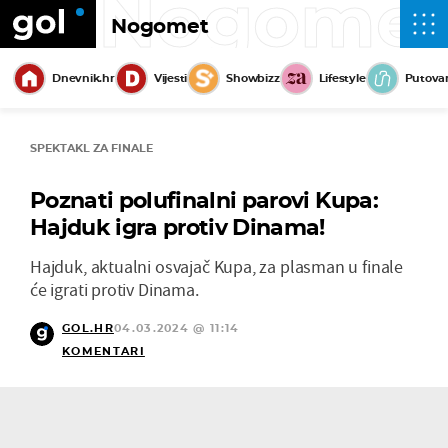
Nogome
Nogomet
Dnevnik.hr
Vijesti
Showbizz
Lifestyle
Putova
SPEKTAKL ZA FINALE
Poznati polufinalni parovi Kupa:
Hajduk igra protiv Dinama!
Hajduk, aktualni osvajač Kupa, za plasman u finale
će igrati protiv Dinama.
GOL.HR
04.03.2024 @ 11:14
KOMENTARI