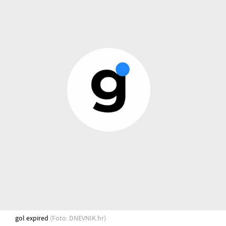
gol expired
(Foto: DNEVNIK.hr)