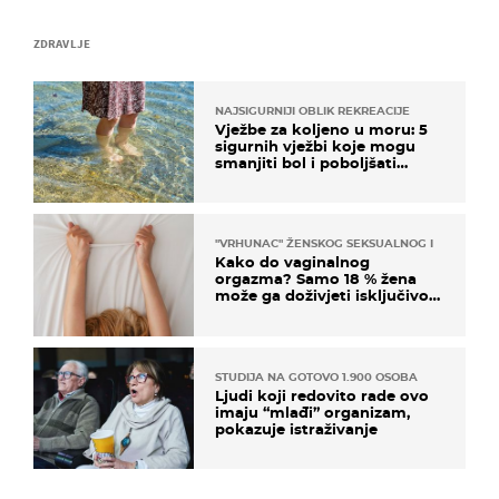
ZDRAVLJE
NAJSIGURNIJI OBLIK REKREACIJE
Vježbe za koljeno u moru: 5
sigurnih vježbi koje mogu
smanjiti bol i poboljšati
pokretljivost
"VRHUNAC" ŽENSKOG SEKSUALNOG ISKUSTVA
Kako do vaginalnog
orgazma? Samo 18 % žena
može ga doživjeti isključivo
na ovaj način
STUDIJA NA GOTOVO 1.900 OSOBA
Ljudi koji redovito rade ovo
imaju “mlađi” organizam,
pokazuje istraživanje