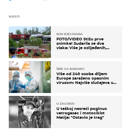
VIJESTI
KOD BJELOVARA
FOTO/VIDEO Stižu prve
snimke! Sudarila se dva
vlaka: Više je ozlijeđenih,
hitne službe na terenu
ŠIRE GA KOMARCI
Više od 240 osoba diljem
Europe zaraženo opasnim
virusom: Najviše slučajeva u
našem susjedstvu
U ZAGORJU
U teškoj nesreći poginuo
vatrogasac i motociklst
Matija: "Ostavio je trag"