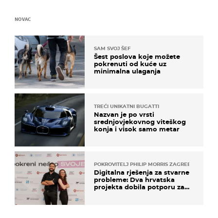
NOVAC
SAM SVOJ ŠEF
Šest poslova koje možete
pokrenuti od kuće uz
minimalna ulaganja
TREĆI UNIKATNI BUGATTI
Nazvan je po vrsti
srednjovjekovnog viteškog
konja i visok samo metar
POKROVITELJ PHILIP MORRIS ZAGREB
Digitalna rješenja za stvarne
probleme: Dva hrvatska
projekta dobila potporu za
razvoj