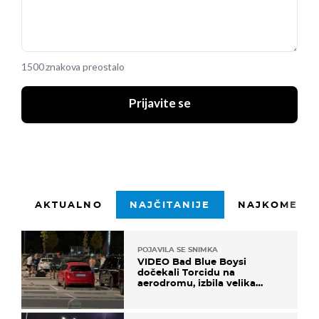
1500 znakova preostalo
Prijavite se
AKTUALNO
NAJČITANIJE
NAJKOMENTI
POJAVILA SE SNIMKA
VIDEO Bad Blue Boysi
dočekali Torcidu na
aerodromu, izbila velika
masovna tučnjava