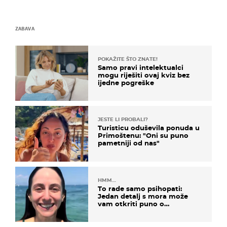
ZABAVA
POKAŽITE ŠTO ZNATE!
Samo pravi intelektualci
mogu riješiti ovaj kviz bez
ijedne pogreške
JESTE LI PROBALI?
Turisticu oduševila ponuda u
Primoštenu: "Oni su puno
pametniji od nas"
HMM…
To rade samo psihopati:
Jedan detalj s mora može
vam otkriti puno o
prijateljima