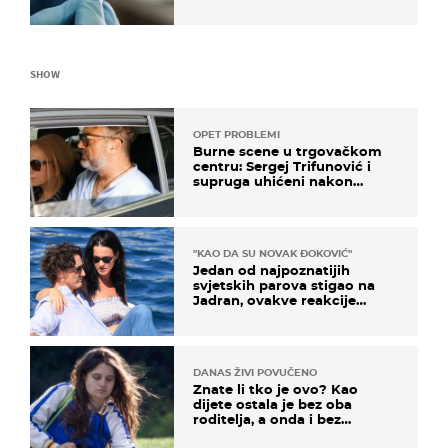
SHOW
OPET PROBLEMI
Burne scene u trgovačkom
centru: Sergej Trifunović i
supruga uhićeni nakon
svađe!
"KAO DA SU NOVAK ĐOKOVIĆ"
Jedan od najpoznatijih
svjetskih parova stigao na
Jadran, ovakve reakcije
vjerojatno nisu očekivali
DANAS ŽIVI POVUČENO
Znate li tko je ovo? Kao
dijete ostala je bez oba
roditelja, a onda i bez
milijuna koje je trebala