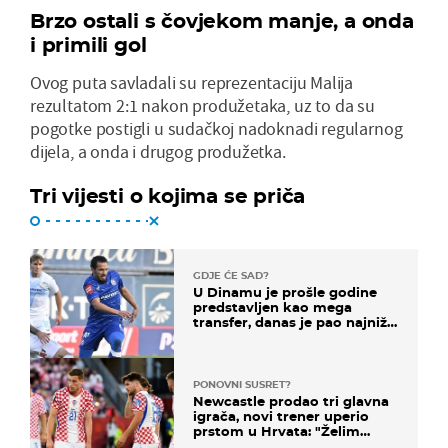
Brzo ostali s čovjekom manje, a onda
i primili gol
Ovog puta savladali su reprezentaciju Malija
rezultatom 2:1 nakon produžetaka, uz to da su
pogotke postigli u sudačkoj nadoknadi regularnog
dijela, a onda i drugog produžetka.
Tri vijesti o kojima se priča
GDJE ĆE SAD?
U Dinamu je prošle godine
predstavljen kao mega
transfer, danas je pao najniže
u karijeri
PONOVNI SUSRET?
Newcastle prodao tri glavna
igrača, novi trener uperio
prstom u Hrvata: "Želim
njega!"