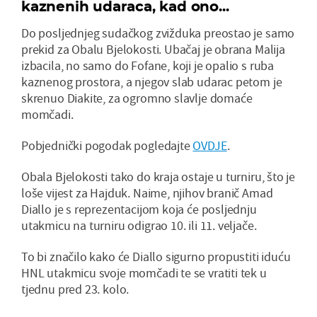
kaznenih udaraca, kad ono...
Do posljednjeg sudačkog zvižduka preostao je samo
prekid za Obalu Bjelokosti. Ubačaj je obrana Malija
izbacila, no samo do Fofane, koji je opalio s ruba
kaznenog prostora, a njegov slab udarac petom je
skrenuo Diakite, za ogromno slavlje domaće
momčadi.
Pobjednički pogodak pogledajte
OVDJE
.
Obala Bjelokosti tako do kraja ostaje u turniru, što je
loše vijest za Hajduk. Naime, njihov branič Amad
Diallo je s reprezentacijom koja će posljednju
utakmicu na turniru odigrao 10. ili 11. veljače.
To bi značilo kako će Diallo sigurno propustiti iduću
HNL utakmicu svoje momčadi te se vratiti tek u
tjednu pred 23. kolo.