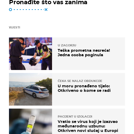
Pronađite što vas zanima
VIJESTI
U ZAGORJU
Teška prometna nesreća!
Jedna osoba poginula
ČEKA SE NALAZ OBDUKCIJE
U moru pronađeno tijelo:
Otkriveno o kome se radi
PACIJENT U IZOLACIJI
Vratio se virus koji je izazvao
međunarodnu uzbunu:
Otkriven novi slučaj u Europi