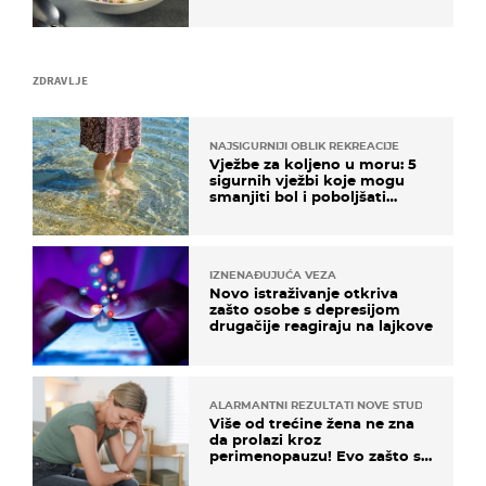
paše uz pečeno meso
ZDRAVLJE
NAJSIGURNIJI OBLIK REKREACIJE
Vježbe za koljeno u moru: 5
sigurnih vježbi koje mogu
smanjiti bol i poboljšati
pokretljivost
IZNENAĐUJUĆA VEZA
Novo istraživanje otkriva
zašto osobe s depresijom
drugačije reagiraju na lajkove
ALARMANTNI REZULTATI NOVE STUDIJE
Više od trećine žena ne zna
da prolazi kroz
perimenopauzu! Evo zašto su
simptomi toliko zbunjujući