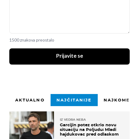
1500 znakova preostalo
Prijavite se
AKTUALNO
NAJČITANIJE
NAJKOMENTI
IZ VEDRA NEBA
Garcijin potez otkrio novu
situaciju na Poljudu: Mladi
hajdukovac pred odlaskom