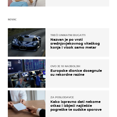
NOVAC
TREĆI UNIKATNI BUGATTI
Nazvan je po vrsti
srednjovjekovnog viteškog
konja i visok samo metar
OVO JE 10 NAJBOLJIH
Europske dionice dosegnule
su rekordne razine
ZA POSLODAVCE
Kako ispravno dati nekome
otkaz i izbjeći najčešće
pogreške te sudske sporove