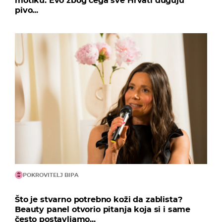
motiku: Evo zbog čega sve Hrvati duguju
pivo...
POKROVITELJ BIPA
Što je stvarno potrebno koži da zablista?
Beauty panel otvorio pitanja koja si i same
često postavljamo...