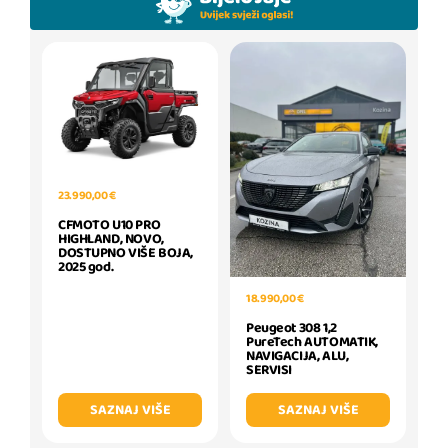
23.990,00 €
CFMOTO U10 PRO
HIGHLAND, NOVO,
DOSTUPNO VIŠE BOJA,
2025 god.
18.990,00 €
Peugeot 308 1,2
PureTech AUTOMATIK,
NAVIGACIJA, ALU,
SERVISI
SAZNAJ VIŠE
SAZNAJ VIŠE