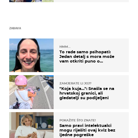
naslijediti
ZABAVA
HMM…
To rade samo psihopati:
Jedan detalj s mora može
vam otkriti puno o
prijateljima
ZAMJERATE LI JOJ?
"Koja kuja…": Snašla se na
hrvatskoj granici, ali
gledatelji su podijeljeni
POKAŽITE ŠTO ZNATE!
Samo pravi intelektualci
mogu riješiti ovaj kviz bez
ijedne pogreške