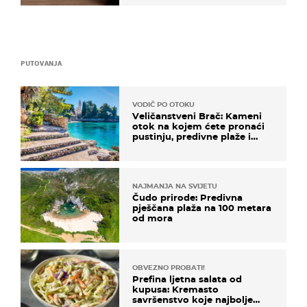
PUTOVANJA
VODIČ PO OTOKU
Veličanstveni Brač: Kameni
otok na kojem ćete pronaći
pustinju, predivne plaže i
uzbudljivu hranu
NAJMANJA NA SVIJETU
Čudo prirode: Predivna
pješčana plaža na 100 metara
od mora
OBVEZNO PROBATI!
Prefina ljetna salata od
kupusa: Kremasto
savršenstvo koje najbolje