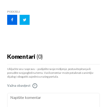
PODIJELI
Komentari
(0)
Uključite se u raspravu – podijelite svoje mišljenje, postavite pitanja ili
ponudite svoj pogled na temu. Vaš komentar može potaknuti zanimljiv
dijalog i obogatiti zajednicu našeg portala.
Važna obavijest
!