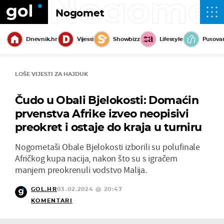
Nogome
Nogomet
Dnevnik.hr
Vijesti
Showbizz
Lifestyle
Putova
LOŠE VIJESTI ZA HAJDUK
Čudo u Obali Bjelokosti: Domaćin
prvenstva Afrike izveo neopisivi
preokret i ostaje do kraja u turniru
Nogometaši Obale Bjelokosti izborili su polufinale
Afričkog kupa nacija, nakon što su s igračem
manjem preokrenuli vodstvo Malija.
GOL.HR
03.02.2024 @ 20:47
KOMENTARI