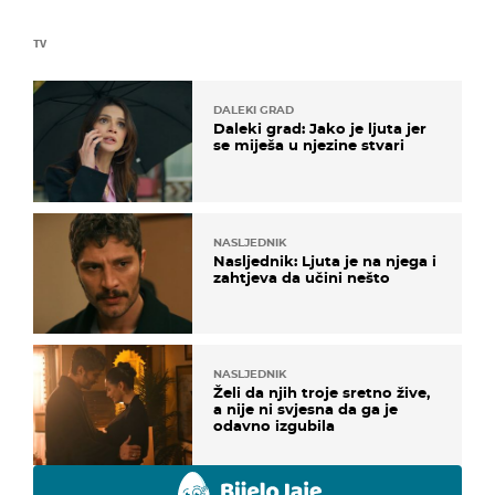
TV
DALEKI GRAD
Daleki grad: Jako je ljuta jer
se miješa u njezine stvari
NASLJEDNIK
Nasljednik: Ljuta je na njega i
zahtjeva da učini nešto
NASLJEDNIK
Želi da njih troje sretno žive,
a nije ni svjesna da ga je
odavno izgubila