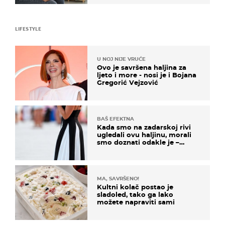
LIFESTYLE
U NOJ NIJE VRUĆE
Ovo je savršena haljina za
ljeto i more - nosi je i Bojana
Gregorić Vejzović
BAŠ EFEKTNA
Kada smo na zadarskoj rivi
ugledali ovu haljinu, morali
smo doznati odakle je –
košta samo 18 eura
MA, SAVRŠENO!
Kultni kolač postao je
sladoled, tako ga lako
možete napraviti sami