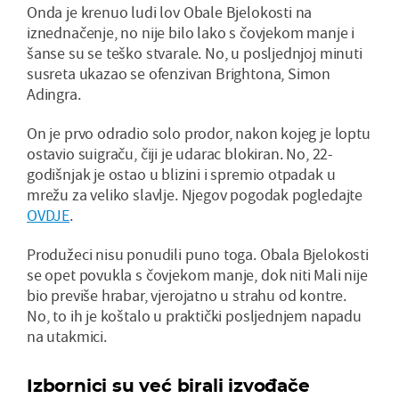
Onda je krenuo ludi lov Obale Bjelokosti na
iznednačenje, no nije bilo lako s čovjekom manje i
šanse su se teško stvarale. No, u posljednjoj minuti
susreta ukazao se ofenzivan Brightona, Simon
Adingra.
On je prvo odradio solo prodor, nakon kojeg je loptu
ostavio suigraču, čiji je udarac blokiran. No, 22-
godišnjak je ostao u blizini i spremio otpadak u
mrežu za veliko slavlje. Njegov pogodak pogledajte
OVDJE
.
Produžeci nisu ponudili puno toga. Obala Bjelokosti
se opet povukla s čovjekom manje, dok niti Mali nije
bio previše hrabar, vjerojatno u strahu od kontre.
No, to ih je koštalo u praktički posljednjem napadu
na utakmici.
Izbornici su već birali izvođače