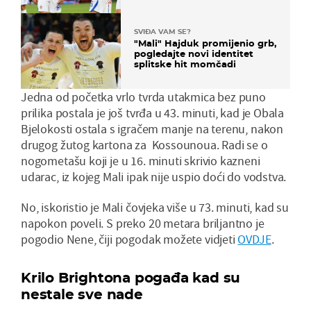
SVIĐA VAM SE?
"Mali" Hajduk promijenio grb,
pogledajte novi identitet
splitske hit momčadi
Jedna od početka vrlo tvrda utakmica bez puno
prilika postala je još tvrđa u 43. minuti, kad je Obala
Bjelokosti ostala s igračem manje na terenu, nakon
drugog žutog kartona za Kossounoua. Radi se o
nogometašu koji je u 16. minuti skrivio kazneni
udarac, iz kojeg Mali ipak nije uspio doći do vodstva.
No, iskoristio je Mali čovjeka više u 73. minuti, kad su
napokon poveli. S preko 20 metara briljantno je
pogodio Nene, čiji pogodak možete vidjeti
OVDJE
.
Krilo Brightona pogađa kad su
nestale sve nade