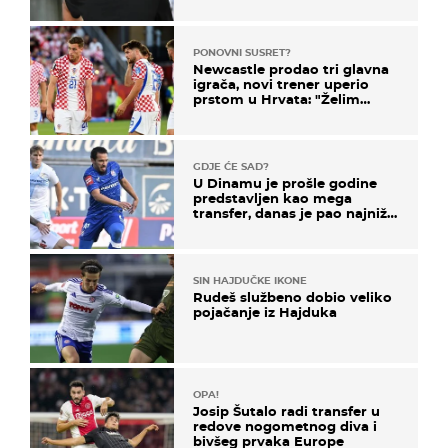
PONOVNI SUSRET?
Newcastle prodao tri glavna
igrača, novi trener uperio
prstom u Hrvata: "Želim
njega!"
GDJE ĆE SAD?
U Dinamu je prošle godine
predstavljen kao mega
transfer, danas je pao najniže
u karijeri
SIN HAJDUČKE IKONE
Rudeš službeno dobio veliko
pojačanje iz Hajduka
OPA!
Josip Šutalo radi transfer u
redove nogometnog diva i
bivšeg prvaka Europe