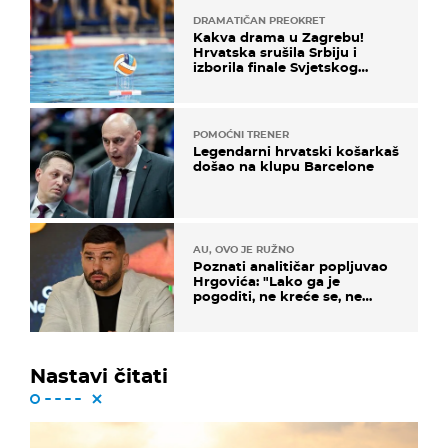
DRAMATIČAN PREOKRET
Kakva drama u Zagrebu!
Hrvatska srušila Srbiju i
izborila finale Svjetskog
prvenstva
POMOĆNI TRENER
Legendarni hrvatski košarkaš
došao na klupu Barcelone
AU, OVO JE RUŽNO
Poznati analitičar popljuvao
Hrgovića: "Lako ga je
pogoditi, ne kreće se, ne
koristi noge..."
Nastavi čitati