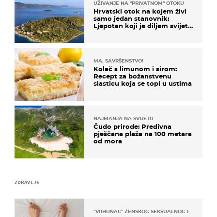
UŽIVANJE NA "PRIVATNOM" OTOKU
Hrvatski otok na kojem živi
samo jedan stanovnik:
Ljepotan koji je diljem svijeta
poznat po svojem "bijelom
zlatu"
MA, SAVRŠENSTVO!
Kolač s limunom i sirom:
Recept za božanstvenu
slasticu koja se topi u ustima
NAJMANJA NA SVIJETU
Čudo prirode: Predivna
pješčana plaža na 100 metara
od mora
ZDRAVLJE
"VRHUNAC" ŽENSKOG SEKSUALNOG ISKUSTVA