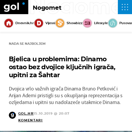
Nogome
Nogomet
Dnevnik.hr
Vijesti
Showbizz
Lifestyle
Putova
NADA SE NAJBOLJEM
Bjelica u problemima: Dinamo
ostao bez dvojice ključnih igrača,
upitni za Šahtar
Dvojica vrlo važnih igrača Dinama Bruno Petković i
Arijan Ademi pristigli su s okupljanja reprezentacija s
ozljedama i upitni su nadolazeće utakmice Dinama.
GOL.HR
15.10.2019 @ 20:07
KOMENTARI