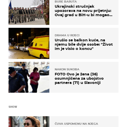
BURE BARUTA
Ukrajinski stručnjak
upozorava na novu prijetnju:
Ovaj grad u BiH-u bi mogao
biti žarište
DRAMA U RIJECI
Urušio se balkon kuće, na
njemu bile dvije osobe: "Život
im je visio o koncu"
NAKON SUKOBA
FOTO Ovo je žena (36)
osumnjičena za ubojstvo
partnera (71) u Slavoniji
SHOW
ČUVA USPOMENU NA NJEGA