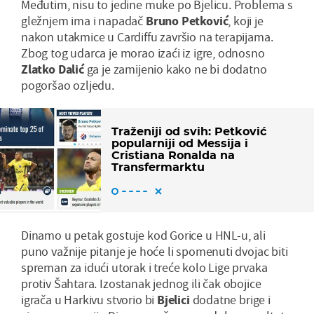
Međutim, nisu to jedine muke po Bjelicu. Problema s
gležnjem ima i napadač
Bruno Petković
, koji je
nakon utakmice u Cardiffu završio na terapijama.
Zbog tog udarca je morao izaći iz igre, odnosno
Zlatko Dalić
ga je zamijenio kako ne bi dodatno
pogoršao ozljedu.
Traženiji od svih: Petković
popularniji od Messija i
Cristiana Ronalda na
Transfermarktu
Dinamo u petak gostuje kod Gorice u HNL-u, ali
puno važnije pitanje je hoće li spomenuti dvojac biti
spreman za idući utorak i treće kolo Lige prvaka
protiv Šahtara. Izostanak jednog ili čak obojice
igrača u Harkivu stvorio bi
Bjelici
dodatne brige i