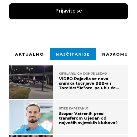
Prijavite se
AKTUALNO
NAJČITANIJE
NAJKOMENTI
CIPELARILI GA DOK JE LEŽAO
VIDEO Pojavila se nova
snimka tučnjave BBB-a i
Torcide: "Je*ote, pa ubit će
ga!"
STIŽE KAPETANU?
Stoper Vatrenih pred
transferom u jedan od
najvećih svjetskih klubova?