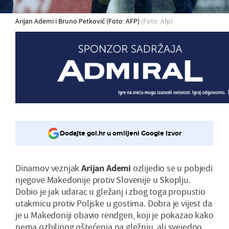
Arijan Ademi i Bruno Petković (Foto: AFP)
(Foto: Afp)
Dodajte gol.hr u omiljeni Google izvor
Dinamov veznjak
Arijan Ademi
ozlijedio se u pobjedi
njegove Makedonije protiv Slovenije u Skoplju.
Dobio je jak udarac u gležanj i zbog toga propustio
utakmicu protiv Poljske u gostima. Dobra je vijest da
je u Makedoniji obavio rendgen, koji je pokazao kako
nema ozbiljnog oštećenja na gležnju, ali svejedno