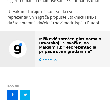
sigurno umanjio Dinamove šanse za dobar rezultat.
U svakom slučaju, očekuje se da dvojica
reprezentativnih igrača propuste utakmicu HNL-a i
da što spremniji dočekaju novi modri ispit u Europi.
Mišković zatečen glasinama o
Hrvatskoj i Slovačkoj na
Maksimiru: ''Reprezentacija
pripada svim građanima''
PODIJELI