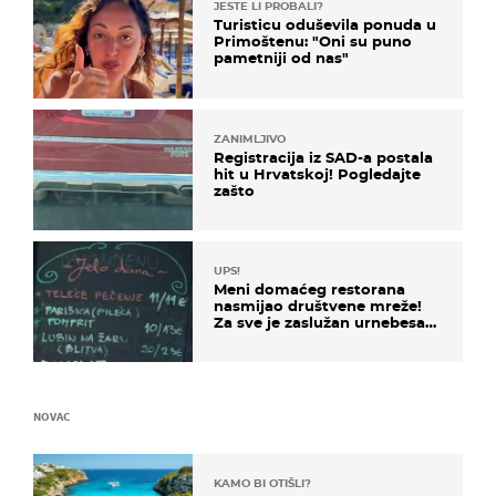
JESTE LI PROBALI?
Turisticu oduševila ponuda u
Primoštenu: "Oni su puno
pametniji od nas"
ZANIMLJIVO
Registracija iz SAD-a postala
hit u Hrvatskoj! Pogledajte
zašto
UPS!
Meni domaćeg restorana
nasmijao društvene mreže!
Za sve je zaslužan urnebesan
naziv jela
NOVAC
KAMO BI OTIŠLI?