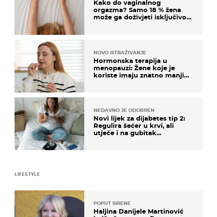
Kako do vaginalnog
orgazma? Samo 18 % žena
može ga doživjeti isključivo
na ovaj način
NOVO ISTRAŽIVANJE
Hormonska terapija u
menopauzi: Žene koje je
koriste imaju znatno manji
rizik od ovoga
NEDAVNO JE ODOBREN
Novi lijek za dijabetes tip 2:
Regulira šećer u krvi, ali
utječe i na gubitak
kilograma! Evo tko ga smije
uzimati i koje su nuspojave
LIFESTYLE
POPUT SIRENE
Haljina Danijele Martinović