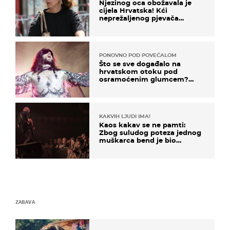
Njezinog oca obožavala je
cijela Hrvatska! Kći
neprežaljenog pjevača
projurila špicom na dva
kotača
PONOVNO POD POVEĆALOM
Što se sve događalo na
hrvatskom otoku pod
osramoćenim glumcem?
Bizarni prizori i danas
izazivaju nevjericu
KAKVIH LJUDI IMA!
Kaos kakav se ne pamti:
Zbog suludog poteza jednog
muškarca bend je bio
prisiljen prekinuti nastup
ZABAVA