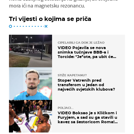
mora ići na magnetsku rezonancu.
Tri vijesti o kojima se priča
CIPELARILI GA DOK JE LEŽAO
VIDEO Pojavila se nova
snimka tučnjave BBB-a i
Torcide: "Je*ote, pa ubit će
ga!"
STIŽE KAPETANU?
Stoper Vatrenih pred
transferom u jedan od
najvećih svjetskih klubova?
POLJACI...
VIDEO Boksao je s Kličkom i
Furyjem, a sad su ga stavili u
kavez sa šestoricom Roma!
Pogledajte kako je završilo