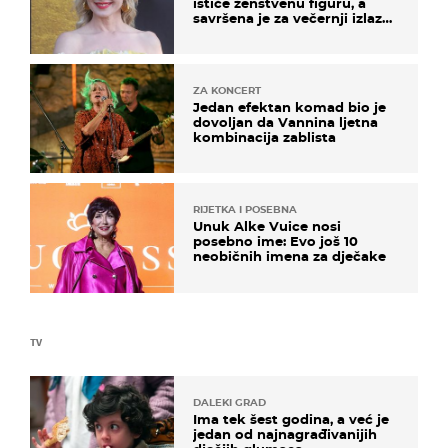
ističe ženstvenu figuru, a
savršena je za večernji izlazak
na moru
ZA KONCERT
Jedan efektan komad bio je
dovoljan da Vannina ljetna
kombinacija zablista
RIJETKA I POSEBNA
Unuk Alke Vuice nosi
posebno ime: Evo još 10
neobičnih imena za dječake
TV
DALEKI GRAD
Ima tek šest godina, a već je
jedan od najnagrađivanijih