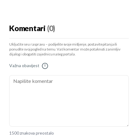
Komentari
(0)
Uključite se u raspravu – podijelite svoje mišljenje, postavite pitanja ili
ponudite svoj pogled na temu. Vaš komentar može potaknuti zanimljiv
dijalog i obogatiti zajednicu našeg portala.
Važna obavijest
!
1500 znakova preostalo