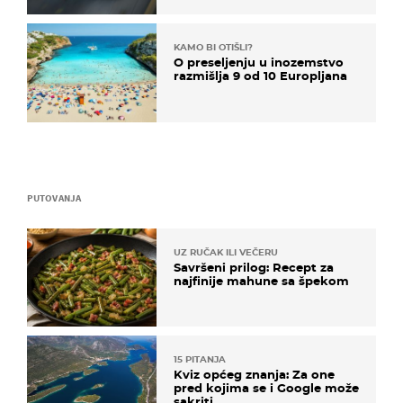
KAMO BI OTIŠLI?
O preseljenju u inozemstvo
razmišlja 9 od 10 Europljana
PUTOVANJA
UZ RUČAK ILI VEČERU
Savršeni prilog: Recept za
najfinije mahune sa špekom
15 PITANJA
Kviz općeg znanja: Za one
pred kojima se i Google može
sakriti