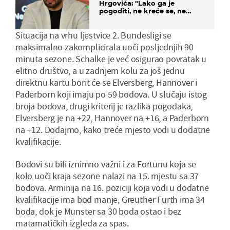
Hrgovića: "Lako ga je
pogoditi, ne kreće se, ne
koristi noge..."
Situacija na vrhu ljestvice 2. Bundesligi se
maksimalno zakomplicirala uoči posljednjih 90
minuta sezone. Schalke je već osigurao povratak u
elitno društvo, a u zadnjem kolu za još jednu
direktnu kartu borit će se Elversberg, Hannover i
Paderborn koji imaju po 59 bodova. U slučaju istog
broja bodova, drugi kriterij je razlika pogodaka,
Elversberg je na +22, Hannover na +16, a Paderborn
na +12. Dodajmo, kako treće mjesto vodi u dodatne
kvalifikacije.
Bodovi su bili iznimno važni i za Fortunu koja se
kolo uoči kraja sezone nalazi na 15. mjestu sa 37
bodova. Arminija na 16. poziciji koja vodi u dodatne
kvalifikacije ima bod manje, Greuther Furth ima 34
boda, dok je Munster sa 30 boda ostao i bez
matamatičkih izgleda za spas.