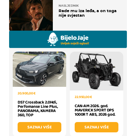
NASLJEDNIK
Rade mu iza leđa, a on toga
nije svjestan
20.900,00 €
22.950,00 €
DS7 Crossback 2.0Hdi,
CAN-AM 2026. god.
Perfomanse Line Plus,
MAVERICK SPORT DPS
PANORAMA, KAMERA
1000R T ABS, 2026 god.
360, TOP
SAZNAJ VIŠE
SAZNAJ VIŠE