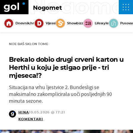
Nogome
Nogomet
Dnevnik.hr
Vijesti
Showbizz
Lifestyle
Putova
NIJE BAŠ SKLON TOME
Brekalo dobio drugi crveni karton u
Herthi u koju je stigao prije - tri
mjeseca!?
Situacija na vrhu ljestvice 2. Bundesligi se
maksimalno zakomplicirala uoči posljednjih 90
minuta sezone.
HINA
10.05.2026 @ 17:21
KOMENTARI