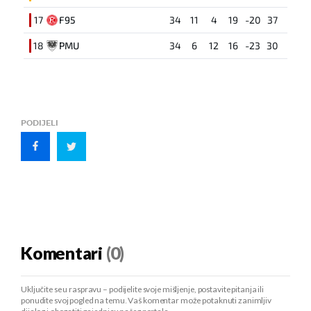
17
F95
34
11
4
19
-20
37
18
PMU
34
6
12
16
-23
30
PODIJELI
Komentari
(0)
Uključite se u raspravu – podijelite svoje mišljenje, postavite pitanja ili
ponudite svoj pogled na temu. Vaš komentar može potaknuti zanimljiv