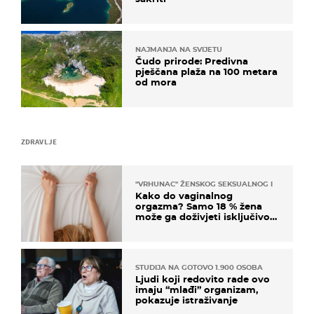
NAJMANJA NA SVIJETU
Čudo prirode: Predivna
pješčana plaža na 100 metara
od mora
ZDRAVLJE
"VRHUNAC" ŽENSKOG SEKSUALNOG ISKUSTVA
Kako do vaginalnog
orgazma? Samo 18 % žena
može ga doživjeti isključivo
na ovaj način
STUDIJA NA GOTOVO 1.900 OSOBA
Ljudi koji redovito rade ovo
imaju “mlađi” organizam,
pokazuje istraživanje