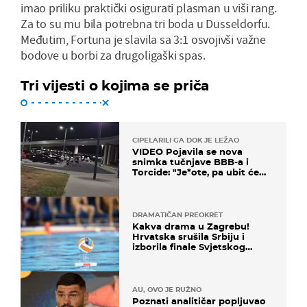
imao priliku praktički osigurati plasman u viši rang.
Za to su mu bila potrebna tri boda u Dusseldorfu.
Međutim, Fortuna je slavila sa 3:1 osvojivši važne
bodove u borbi za drugoligaški spas.
Tri vijesti o kojima se priča
CIPELARILI GA DOK JE LEŽAO
VIDEO Pojavila se nova
snimka tučnjave BBB-a i
Torcide: "Je*ote, pa ubit će
ga!"
DRAMATIČAN PREOKRET
Kakva drama u Zagrebu!
Hrvatska srušila Srbiju i
izborila finale Svjetskog
prvenstva
AU, OVO JE RUŽNO
Poznati analitičar popljuvao