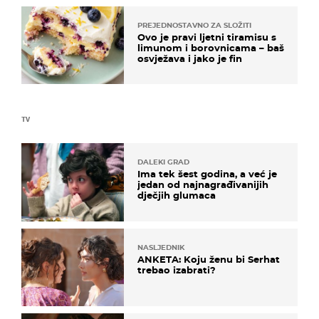
PREJEDNOSTAVNO ZA SLOŽITI
Ovo je pravi ljetni tiramisu s
limunom i borovnicama – baš
osvježava i jako je fin
TV
DALEKI GRAD
Ima tek šest godina, a već je
jedan od najnagrađivanijih
dječjih glumaca
NASLJEDNIK
ANKETA: Koju ženu bi Serhat
trebao izabrati?