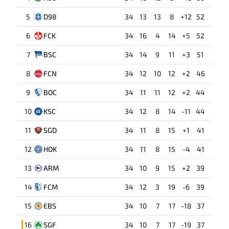
5
D98
34
13
13
8
+12
52
6
FCK
34
16
4
14
+5
52
7
BSC
34
14
9
11
+3
51
8
FCN
34
12
10
12
+2
46
9
BOC
34
11
11
12
+2
44
10
KSC
34
12
8
14
-11
44
11
SGD
34
11
8
15
+1
41
12
HOK
34
11
8
15
-4
41
13
ARM
34
10
9
15
+2
39
14
FCM
34
12
3
19
-6
39
15
EBS
34
10
7
17
-18
37
16
SGF
34
10
7
17
-19
37