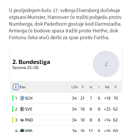
U posljednjem kolu 17. svibnja Elversberg dočekuje
otpisani Munster, Hannover će tražiti pobjedu protiv
Nurnberga, dok Paderborn gostuje kod Darmstadta.
Arminija će bodove spasa tražiti protiv Herthe, dok
Fortunu čeka vrući derbi za spas protiv Furtha.
2. Bundesliga
2
Sezona 25/26
Tim
UTA
P
N
I
RA
P
1
SCH
34
21
7
6
+19
70
2
SVE
34
18
8
8
+25
62
3
PAD
34
18
8
8
+14
62
4
H96
34
16
12
6
+16
60