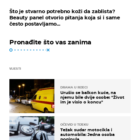
Što je stvarno potrebno koži da zablista?
Beauty panel otvorio pitanja koja si i same
često postavljamo...
Pronađite što vas zanima
VIJESTI
DRAMA U RIJECI
Urušio se balkon kuće, na
njemu bile dvije osobe: "Život
im je visio o koncu"
OČEVID U TIJEKU
Težak sudar motocikla i
automobila: Jedna osoba
poginula