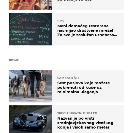
UPS!
Meni domaćeg restorana
nasmijao društvene mreže!
Za sve je zaslužan urnebesan
naziv jela
NOVAC
SAM SVOJ ŠEF
Šest poslova koje možete
pokrenuti od kuće uz
minimalna ulaganja
TREĆI UNIKATNI BUGATTI
Nazvan je po vrsti
srednjovjekovnog viteškog
konja i visok samo metar