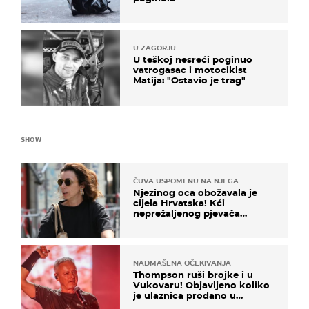
U ZAGORJU
U teškoj nesreći poginuo
vatrogasac i motociklst
Matija: "Ostavio je trag"
SHOW
ČUVA USPOMENU NA NJEGA
Njezinog oca obožavala je
cijela Hrvatska! Kći
neprežaljenog pjevača
projurila špicom na dva
kotača
NADMAŠENA OČEKIVANJA
Thompson ruši brojke i u
Vukovaru! Objavljeno koliko
je ulaznica prodano u
kratkom vremenu