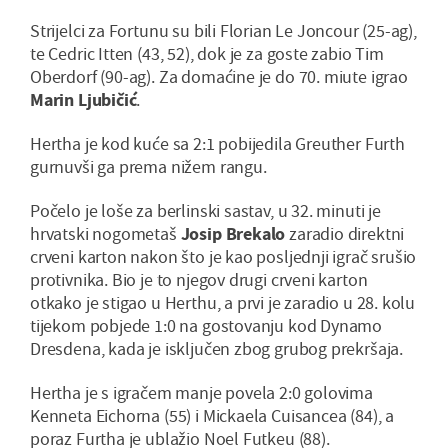
Strijelci za Fortunu su bili Florian Le Joncour (25-ag),
te Cedric Itten (43, 52), dok je za goste zabio Tim
Oberdorf (90-ag). Za domaćine je do 70. miute igrao
Marin Ljubičić
.
Hertha je kod kuće sa 2:1 pobijedila Greuther Furth
gurnuvši ga prema nižem rangu.
Počelo je loše za berlinski sastav, u 32. minuti je
hrvatski nogometaš
Josip Brekalo
zaradio direktni
crveni karton nakon što je kao posljednji igrač srušio
protivnika. Bio je to njegov drugi crveni karton
otkako je stigao u Herthu, a prvi je zaradio u 28. kolu
tijekom pobjede 1:0 na gostovanju kod Dynamo
Dresdena, kada je isključen zbog grubog prekršaja.
Hertha je s igračem manje povela 2:0 golovima
Kenneta Eichorna (55) i Mickaela Cuisancea (84), a
poraz Furtha je ublažio Noel Futkeu (88).