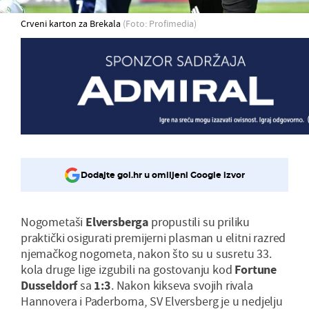
Crveni karton za Brekala
(Foto: Profimedia)
Dodajte gol.hr u omiljeni Google izvor
Nogometaši
Elversberga
propustili su priliku
praktički osigurati premijerni plasman u elitni razred
njemačkog nogometa, nakon što su u susretu 33.
kola druge lige izgubili na gostovanju kod
Fortune
Dusseldorf
sa
1:3
. Nakon kikseva svojih rivala
Hannovera i Paderborna, SV Elversberg je u nedjelju