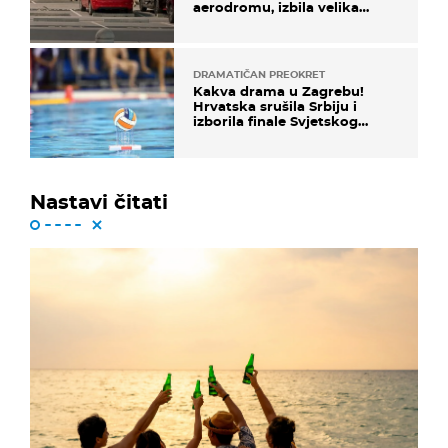
aerodromu, izbila velika
masovna tučnjava
DRAMATIČAN PREOKRET
Kakva drama u Zagrebu!
Hrvatska srušila Srbiju i
izborila finale Svjetskog
prvenstva
Nastavi čitati