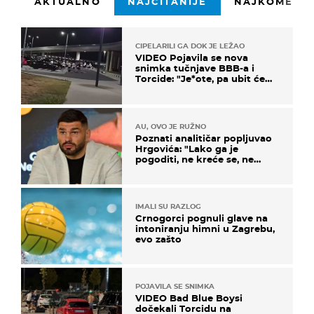
AKTUALNO
NAJČITANIJE
NAJKOMENTI
CIPELARILI GA DOK JE LEŽAO
VIDEO Pojavila se nova
snimka tučnjave BBB-a i
Torcide: "Je*ote, pa ubit će
ga!"
AU, OVO JE RUŽNO
Poznati analitičar popljuvao
Hrgovića: "Lako ga je
pogoditi, ne kreće se, ne
koristi noge..."
IMALI SU RAZLOG
Crnogorci pognuli glave na
intoniranju himni u Zagrebu,
evo zašto
POJAVILA SE SNIMKA
VIDEO Bad Blue Boysi
dočekali Torcidu na