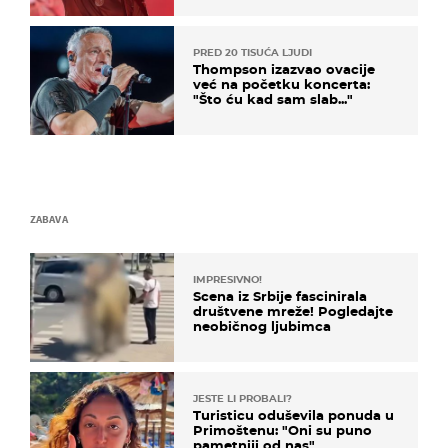
PRED 20 TISUĆA LJUDI
Thompson izazvao ovacije
već na početku koncerta:
"Što ću kad sam slab..."
ZABAVA
IMPRESIVNO!
Scena iz Srbije fascinirala
društvene mreže! Pogledajte
neobičnog ljubimca
JESTE LI PROBALI?
Turisticu oduševila ponuda u
Primoštenu: "Oni su puno
pametniji od nas"