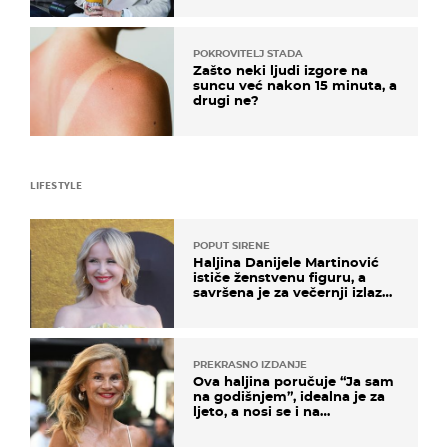
POKROVITELJ STADA
Zašto neki ljudi izgore na
suncu već nakon 15 minuta, a
drugi ne?
LIFESTYLE
POPUT SIRENE
Haljina Danijele Martinović
ističe ženstvenu figuru, a
savršena je za večernji izlazak
na moru
PREKRASNO IZDANJE
Ova haljina poručuje “Ja sam
na godišnjem”, idealna je za
ljeto, a nosi se i na
zagrebačkoj špici