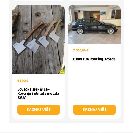
7.500,00 €
BMW E36 touring 325tds
65,00 €
Lovačka sjekirica -
Kovanje i obrada metala
BAJA
SAZNAJ VIŠE
SAZNAJ VIŠE