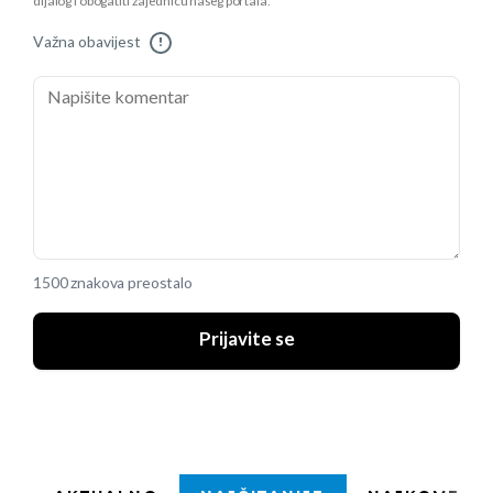
dijalog i obogatiti zajednicu našeg portala.
Važna obavijest
!
1500 znakova preostalo
Prijavite se