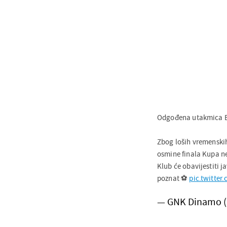
Odgođena utakmica B
Zbog loših vremenski
osmine finala Kupa ne
Klub će obavijestiti 
poznat ⚽️
pic.twitte
— GNK Dinamo 