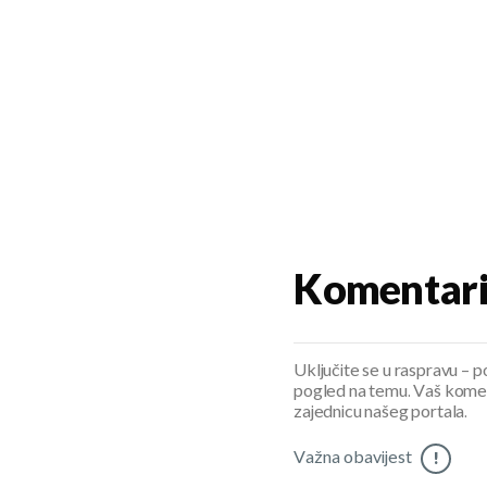
Komentar
Uključite se u raspravu – pod
pogled na temu. Vaš koment
zajednicu našeg portala.
Važna obavijest
!