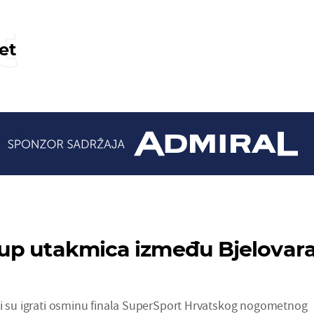
t
et
p utakmica između Bjelovara
li su igrati osminu finala SuperSport Hrvatskog nogometnog