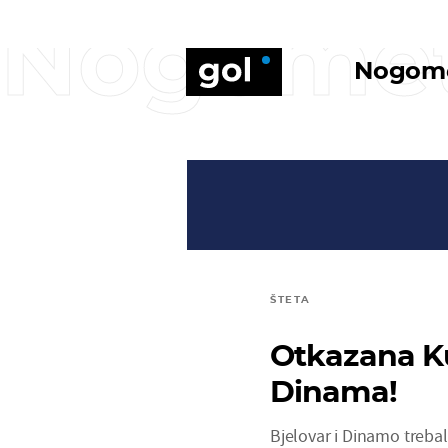
Nogome
Nogom
ŠTETA
Otkazana Ku
Dinama!
Bjelovar i Dinamo treba