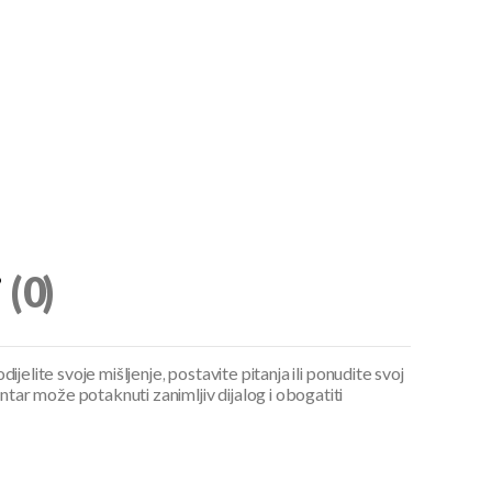
i
(0)
ijelite svoje mišljenje, postavite pitanja ili ponudite svoj
ar može potaknuti zanimljiv dijalog i obogatiti