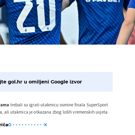
)
te gol.hr u omiljeni Google izvor
nama
trebali su igrati utakmicu osmine finala SuperSport
 ali utakmica je otkazana zbog loših vremenskih uvjeta.
riča