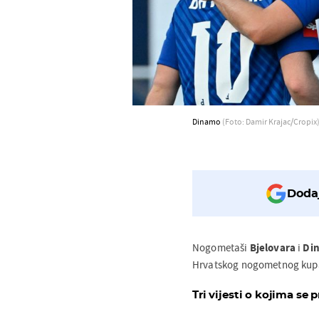
Dinamo
(Foto: Damir Krajac/Cropix
Dodaj
Nogometaši
Bjelovara
i
Di
Hrvatskog nogometnog kupa,
Tri vijesti o kojima se p