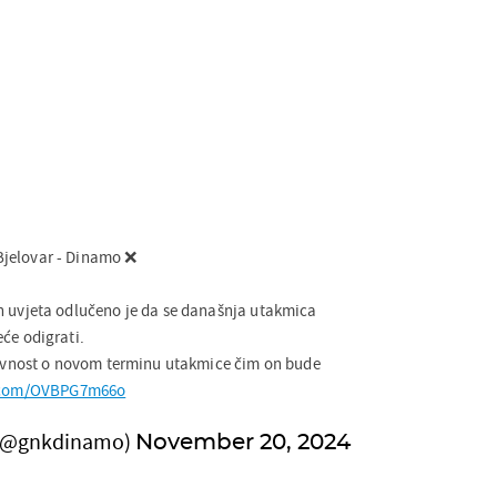
jelovar - Dinamo ❌
h uvjeta odlučeno je da se današnja utakmica
će odigrati.
javnost o novom terminu utakmice čim on bude
r.com/OVBPG7m66o
(@gnkdinamo)
November 20, 2024