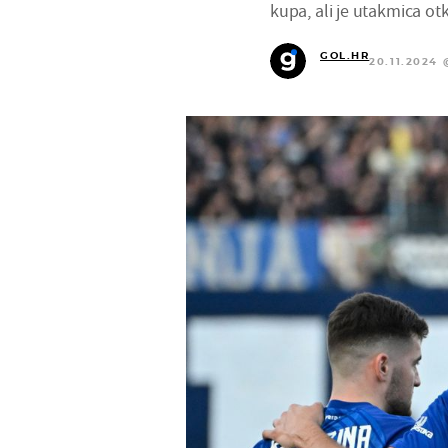
kupa, ali je utakmica ot
GOL.HR
20.11.2024 