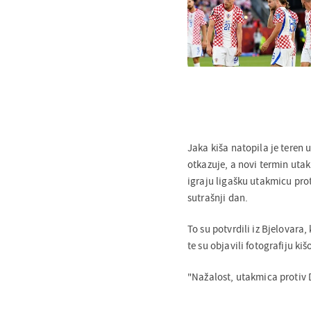
Jaka kiša natopila je teren
otkazuje, a novi termin uta
igraju ligašku utakmicu pro
sutrašnji dan.
To su potvrdili iz Bjelovara
te su objavili fotografiju k
"Nažalost, utakmica protiv