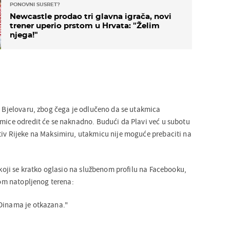
PONOVNI SUSRET?
Newcastle prodao tri glavna igrača, novi
trener uperio prstom u Hrvata: "Želim
njega!"
 u Bjelovaru, zbog čega je odlučeno da se utakmica
kmice odredit će se naknadno. Budući da Plavi već u subotu
tiv Rijeke na Maksimiru, utakmicu nije moguće prebaciti na
, koji se kratko oglasio na službenom profilu na Facebooku,
išom natopljenog terena:
 Dinama je otkazana."