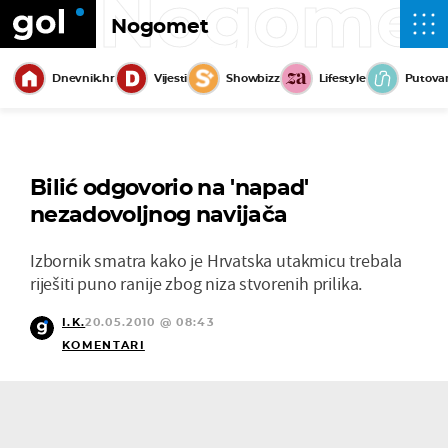
Nogome
Nogomet
Dnevnik.hr
Vijesti
Showbizz
Lifestyle
Putova
Bilić odgovorio na 'napad'
nezadovoljnog navijača
Izbornik smatra kako je Hrvatska utakmicu trebala
riješiti puno ranije zbog niza stvorenih prilika.
I.K.
20.05.2010 @ 08:43
KOMENTARI