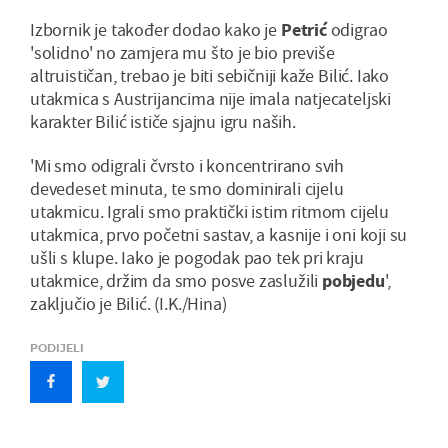
Izbornik je također dodao kako je
Petrić
odigrao
'solidno' no zamjera mu što je bio previše
altruističan, trebao je biti sebičniji kaže Bilić. Iako
utakmica s Austrijancima nije imala natjecateljski
karakter Bilić ističe sjajnu igru naših.
'Mi smo odigrali čvrsto i koncentrirano svih
devedeset minuta, te smo dominirali cijelu
utakmicu. Igrali smo praktički istim ritmom cijelu
utakmica, prvo početni sastav, a kasnije i oni koji su
ušli s klupe. Iako je pogodak pao tek pri kraju
utakmice, držim da smo posve zaslužili
pobjedu
',
zaključio je Bilić. (I.K./Hina)
PODIJELI