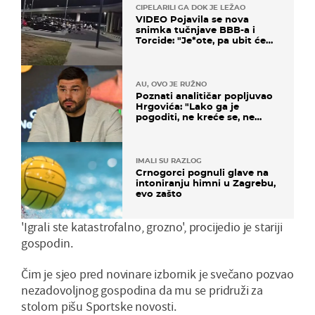
CIPELARILI GA DOK JE LEŽAO
VIDEO Pojavila se nova
snimka tučnjave BBB-a i
Torcide: "Je*ote, pa ubit će
ga!"
AU, OVO JE RUŽNO
Poznati analitičar popljuvao
Hrgovića: "Lako ga je
pogoditi, ne kreće se, ne
koristi noge..."
IMALI SU RAZLOG
Crnogorci pognuli glave na
intoniranju himni u Zagrebu,
evo zašto
'Igrali ste katastrofalno, grozno', procijedio je stariji
gospodin.
Čim je sjeo pred novinare izbornik je svečano pozvao
nezadovoljnog gospodina da mu se pridruži za
stolom pišu Sportske novosti.