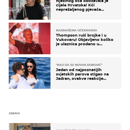
Njezinog oca obožavala je
cijela Hrvatska! Kći
neprežaljenog pjevača
projurila špicom na dva
kotača
NADMAŠENA OČEKIVANJA
Thompson ruši brojke i u
Vukovaru! Objavljeno koliko
je ulaznica prodano u
kratkom vremenu
"KAO DA SU NOVAK ĐOKOVIĆ"
Jedan od najpoznatijih
svjetskih parova stigao na
Jadran, ovakve reakcije
vjerojatno nisu očekivali
ZABAVA