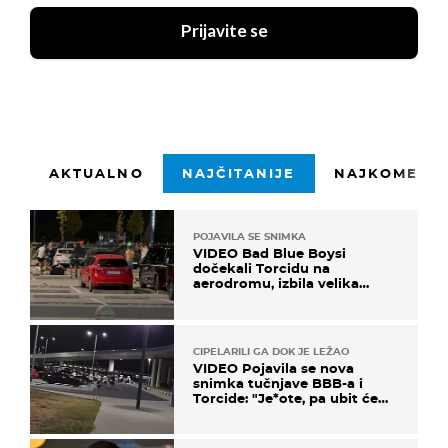
Prijavite se
AKTUALNO
NAJČITANIJE
NAJKOMENTI
POJAVILA SE SNIMKA
VIDEO Bad Blue Boysi
dočekali Torcidu na
aerodromu, izbila velika
masovna tučnjava
CIPELARILI GA DOK JE LEŽAO
VIDEO Pojavila se nova
snimka tučnjave BBB-a i
Torcide: "Je*ote, pa ubit će
ga!"