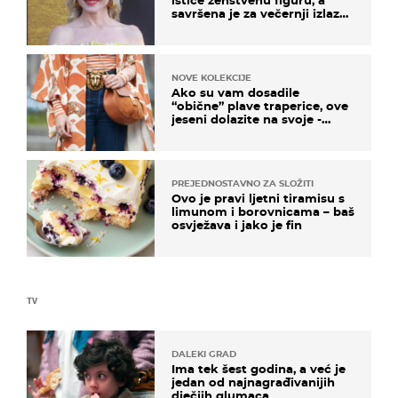
savršena je za večernji izlazak
na moru
NOVE KOLEKCIJE
Ako su vam dosadile
“obične” plave traperice, ove
jeseni dolazite na svoje -
izdvajamo 15 hit modela
PREJEDNOSTAVNO ZA SLOŽITI
Ovo je pravi ljetni tiramisu s
limunom i borovnicama – baš
osvježava i jako je fin
TV
DALEKI GRAD
Ima tek šest godina, a već je
jedan od najnagrađivanijih
dječjih glumaca