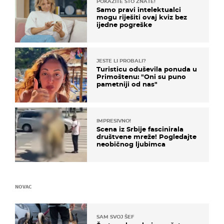
POKAŽITE ŠTO ZNATE!
Samo pravi intelektualci
mogu riješiti ovaj kviz bez
ijedne pogreške
JESTE LI PROBALI?
Turisticu oduševila ponuda u
Primoštenu: "Oni su puno
pametniji od nas"
IMPRESIVNO!
Scena iz Srbije fascinirala
društvene mreže! Pogledajte
neobičnog ljubimca
NOVAC
SAM SVOJ ŠEF