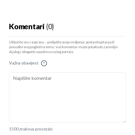
Komentari
(0)
Uključite se u raspravu – podijelite svoje mišljenje, postavite pitanja ili
ponudite svoj pogled na temu. Vaš komentar može potaknuti zanimljiv
dijalog i obogatiti zajednicu našeg portala.
Važna obavijest
!
1500 znakova preostalo