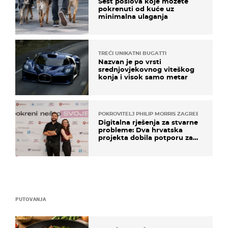
Šest poslova koje možete
pokrenuti od kuće uz
minimalna ulaganja
TREĆI UNIKATNI BUGATTI
Nazvan je po vrsti
srednjovjekovnog viteškog
konja i visok samo metar
POKROVITELJ PHILIP MORRIS ZAGREB
Digitalna rješenja za stvarne
probleme: Dva hrvatska
projekta dobila potporu za
razvoj
PUTOVANJA