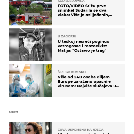
KOD BJELOVARA
FOTO/VIDEO Stižu prve
snimke! Sudarila se dva
vlaka: Više je ozlijeđenih,
hitne službe na terenu
U ZAGORJU
U teškoj nesreći poginuo
vatrogasac i motociklst
Matija: "Ostavio je trag"
ŠIRE GA KOMARCI
Više od 240 osoba diljem
Europe zaraženo opasnim
virusom: Najviše slučajeva u
našem susjedstvu
SHOW
ČUVA USPOMENU NA NJEGA