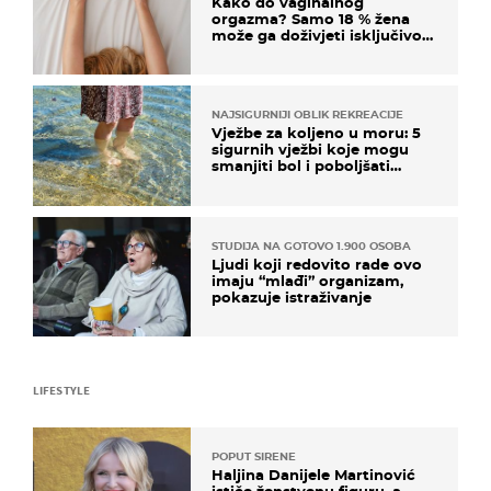
Kako do vaginalnog
orgazma? Samo 18 % žena
može ga doživjeti isključivo
na ovaj način
NAJSIGURNIJI OBLIK REKREACIJE
Vježbe za koljeno u moru: 5
sigurnih vježbi koje mogu
smanjiti bol i poboljšati
pokretljivost
STUDIJA NA GOTOVO 1.900 OSOBA
Ljudi koji redovito rade ovo
imaju “mlađi” organizam,
pokazuje istraživanje
LIFESTYLE
POPUT SIRENE
Haljina Danijele Martinović
ističe ženstvenu figuru, a