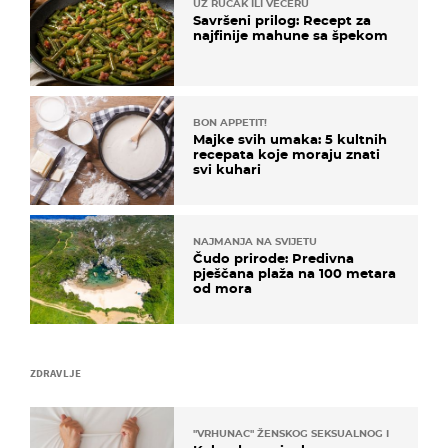
UZ RUČAK ILI VEČERU
Savršeni prilog: Recept za
najfinije mahune sa špekom
BON APPETIT!
Majke svih umaka: 5 kultnih
recepata koje moraju znati
svi kuhari
NAJMANJA NA SVIJETU
Čudo prirode: Predivna
pješčana plaža na 100 metara
od mora
ZDRAVLJE
"VRHUNAC" ŽENSKOG SEKSUALNOG ISKUSTVA