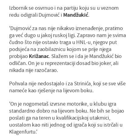
Izbornik se osvrnuo i na partiju koju su u veznom
redu odigrali Dujmović i
Mandžukić
.
'Dujmović za nas nije nikakvo iznenađenje, pratimo
ga već dugo u jakoj ruskoj ligi. Zapravo nam je svima
čudno što nije ostavio traga u HNL-u, njegov put
podsjeća na zaobilaznicu kojom se prije njega
probijao
Križanac
. Slažem se i da je Mandžukić bio
odličan. On je u reprezentaciji dosad bio joker, ali
nikada nije razočarao.
Pohvala nije nedostajalo i za Strinića, koji se sve više
nameće kao rješenje na lijevom boku.
'On je nogometaš izvrsne motorike, u klubu igra
standardno dobro na lijevom boku. Ne bih se bojao
poslati ga na teren u kvalifikacijskoj utakmici,
uostalom kao niti jednog od igrača koji su istrčali u
Klagenfurtu.'