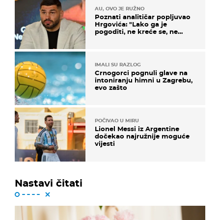
AU, OVO JE RUŽNO
Poznati analitičar popljuvao
Hrgovića: "Lako ga je
pogoditi, ne kreće se, ne
koristi noge..."
IMALI SU RAZLOG
Crnogorci pognuli glave na
intoniranju himni u Zagrebu,
evo zašto
POČIVAO U MIRU
Lionel Messi iz Argentine
dočekao najružnije moguće
vijesti
Nastavi čitati