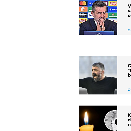
V
v
o
s
G
"
b
K
d
n