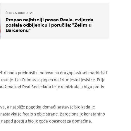
ŠOK ZA KRALJEVE
Propao najbitniji posao Reala, zvijezda
poslala odbijenicu i poručila: "Želim u
Barcelonu"
četiri boda prednosti u odnosu na drugoplasirani madridski
 manje. Las Palmas se popeo na 14. mjesto ljestvice. Prije
ražena kod Real Sociedada te je remizirala u Vigu protiv
ova, a najbliže pogotku domaći sastav je bio kada je
astavku je frcalo s obje strane. Barcelona je konstantno
k u napad gostiju bio je opća opasnost za domaćina.