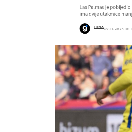
Las Palmas je pobijedio
ima dvije utakmice manje 
HINA
30.11.2024 @ 1