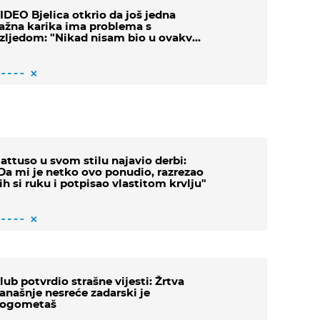
IDEO Bjelica otkrio da još jedna
ažna karika ima problema s
zljedom: "Nikad nisam bio u ovakvoj
ituaciji pred derbi"
attuso u svom stilu najavio derbi:
Da mi je netko ovo ponudio, razrezao
ih si ruku i potpisao vlastitom krvlju"
lub potvrdio strašne vijesti: Žrtva
anašnje nesreće zadarski je
ogometaš