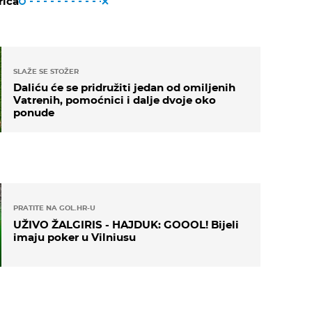
riča
SLAŽE SE STOŽER
Daliću će se pridružiti jedan od omiljenih
Vatrenih, pomoćnici i dalje dvoje oko
ponude
PRATITE NA GOL.HR-U
UŽIVO ŽALGIRIS - HAJDUK: GOOOL! Bijeli
imaju poker u Vilniusu