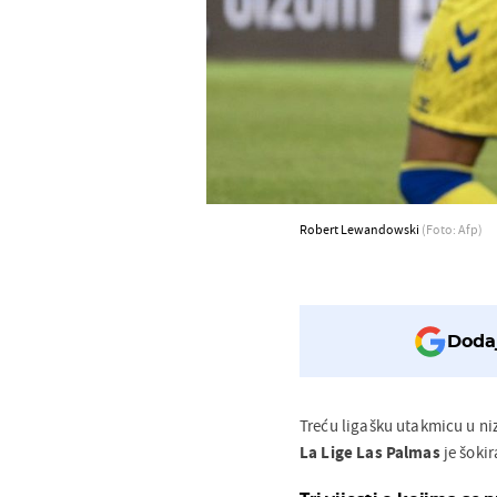
Robert Lewandowski
(Foto: Afp)
Dodaj
Treću ligašku utakmicu u n
La Lige Las Palmas
je šoki