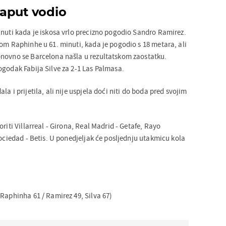
aput vodio
inuti kada je iskosa vrlo precizno pogodio Sandro Ramirez.
lom Raphinhe u 61. minuti, kada je pogodio s 18 metara, ali
onovno se Barcelona našla u rezultatskom zaostatku.
ogodak Fabija Silve za 2-1 Las Palmasa.
a i prijetila, ali nije uspjela doći niti do boda pred svojim
riti Villarreal - Girona, Real Madrid - Getafe, Rayo
Sociedad - Betis. U ponedjeljak će posljednju utakmicu kola
Raphinha 61 / Ramirez 49, Silva 67)