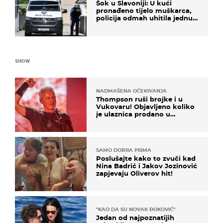
Šok u Slavoniji: U kući
pronađeno tijelo muškarca,
policija odmah uhitila jednu
osobu
SHOW
NADMAŠENA OČEKIVANJA
Thompson ruši brojke i u
Vukovaru! Objavljeno koliko
je ulaznica prodano u
kratkom vremenu
SAMO DOBRA PISMA
Poslušajte kako to zvuči kad
Nina Badrić i Jakov Jozinović
zapjevaju Oliverov hit!
"KAO DA SU NOVAK ĐOKOVIĆ"
Jedan od najpoznatijih