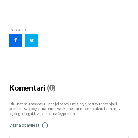
PODIJELI
Komentari
(0)
Uključite se u raspravu – podijelite svoje mišljenje, postavite pitanja ili
ponudite svoj pogled na temu. Vaš komentar može potaknuti zanimljiv
dijalog i obogatiti zajednicu našeg portala.
Važna obavijest
!