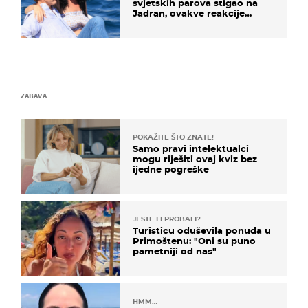
svjetskih parova stigao na
Jadran, ovakve reakcije
vjerojatno nisu očekivali
ZABAVA
POKAŽITE ŠTO ZNATE!
Samo pravi intelektualci
mogu riješiti ovaj kviz bez
ijedne pogreške
JESTE LI PROBALI?
Turisticu oduševila ponuda u
Primoštenu: "Oni su puno
pametniji od nas"
HMM…