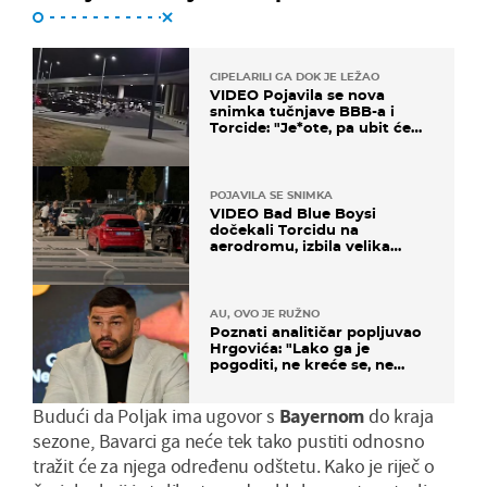
CIPELARILI GA DOK JE LEŽAO
VIDEO Pojavila se nova
snimka tučnjave BBB-a i
Torcide: "Je*ote, pa ubit će
ga!"
POJAVILA SE SNIMKA
VIDEO Bad Blue Boysi
dočekali Torcidu na
aerodromu, izbila velika
masovna tučnjava
AU, OVO JE RUŽNO
Poznati analitičar popljuvao
Hrgovića: "Lako ga je
pogoditi, ne kreće se, ne
koristi noge..."
Budući da Poljak ima ugovor s
Bayernom
do kraja
sezone, Bavarci ga neće tek tako pustiti odnosno
tražit će za njega određenu odštetu. Kako je riječ o