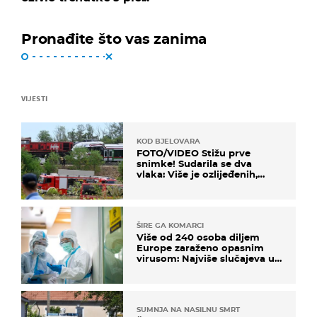
Pronađite što vas zanima
VIJESTI
KOD BJELOVARA
FOTO/VIDEO Stižu prve
snimke! Sudarila se dva
vlaka: Više je ozlijeđenih,
hitne službe na terenu
ŠIRE GA KOMARCI
Više od 240 osoba diljem
Europe zaraženo opasnim
virusom: Najviše slučajeva u
našem susjedstvu
SUMNJA NA NASILNU SMRT