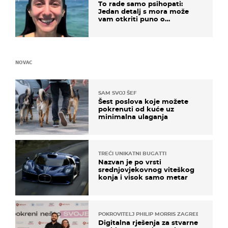
To rade samo psihopati:
Jedan detalj s mora može
vam otkriti puno o
prijateljima
NOVAC
SAM SVOJ ŠEF
Šest poslova koje možete
pokrenuti od kuće uz
minimalna ulaganja
TREĆI UNIKATNI BUGATTI
Nazvan je po vrsti
srednjovjekovnog viteškog
konja i visok samo metar
POKROVITELJ PHILIP MORRIS ZAGREB
Digitalna rješenja za stvarne