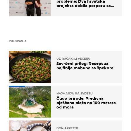
probleme: Dva hrvatska
projekta dobila potporu za
razvoj
PUTOVANJA
UZ RUČAK ILI VEČERU
Savršeni prilog: Recept za
najfinije mahune sa špekom
NAJMANJA NA SVIJETU
Čudo prirode: Predivna
pješčana plaža na 100 metara
od mora
BON APPETIT!