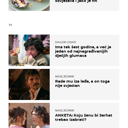
osvježava i jako je fin
TV
DALEKI GRAD
Ima tek šest godina, a već je
jedan od najnagrađivanijih
dječjih glumaca
NASLJEDNIK
Rade mu iza leđa, a on toga
nije svjestan
NASLJEDNIK
ANKETA: Koju ženu bi Serhat
trebao izabrati?