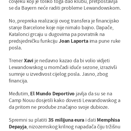
čovjeku koji je toliko toga dao klubu, pretpostavlja
se da Bayern neće raditi probleme Lewandowskom.
No, prepreka realizaciji ovog transfera je financijsko
stanje Barcelone koje nije nimalo bajno. Dapače,
Katalonci grcaju u dugovima pa povratnik na
predsjedničku funkciju
Joan Laporta
ima pune ruke
posla.
Trener
Xavi
je nedavno kazao da bi volio vidjeti
Lewandowskog u momčadi iduće sezone, izrazivši
sumnje u izvedivost cijelog posla. Jasno, zbog
financija.
Međutim,
El Mundo Deportivo
javlja da su se na
Camp Nouu dosjetili kako dovesti Lewandowskog a
da pritom ne prodube značajno svoje dubioze.
Spremni su platiti
35 milijuna eura
i dati
Memphisa
Depayja
, nizozemskog krilnog napadača čiju tržišnu