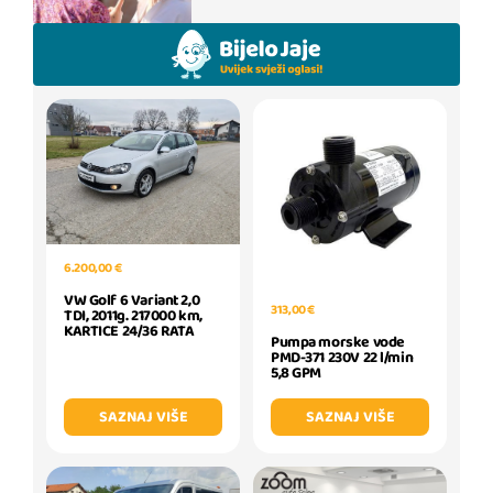
6.200,00 €
VW Golf 6 Variant 2,0
313,00 €
TDI, 2011g. 217000 km,
KARTICE 24/36 RATA
Pumpa morske vode
PMD-371 230V 22 l/min
5,8 GPM
SAZNAJ VIŠE
SAZNAJ VIŠE