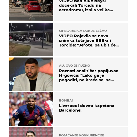
VIDEO Bad Blue Boysi
dočekali Torcidu na
aerodromu, izbila velika
masovna tučnjava
CIPELARILI GA DOK JE LEŽAO
VIDEO Pojavila se nova
snimka tučnjave BBB-a i
Torcide: "Je*ote, pa ubit će
ga!"
AU, OVO JE RUŽNO
Poznati analitičar popljuvao
Hrgovića: "Lako ga je
pogoditi, ne kreće se, ne
koristi noge..."
BOMBA!
Liverpool doveo kapetana
Barcelone!
POJAČANJE KONKURENCIJE