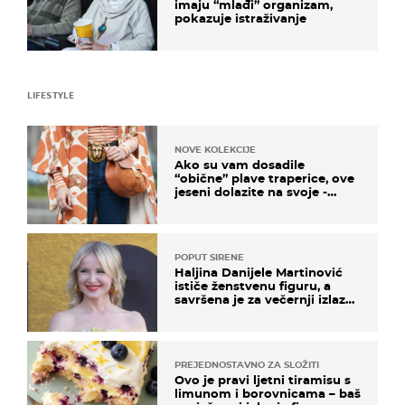
imaju “mlađi” organizam,
pokazuje istraživanje
LIFESTYLE
NOVE KOLEKCIJE
Ako su vam dosadile
“obične” plave traperice, ove
jeseni dolazite na svoje -
izdvajamo 15 hit modela
POPUT SIRENE
Haljina Danijele Martinović
ističe ženstvenu figuru, a
savršena je za večernji izlazak
na moru
PREJEDNOSTAVNO ZA SLOŽITI
Ovo je pravi ljetni tiramisu s
limunom i borovnicama – baš