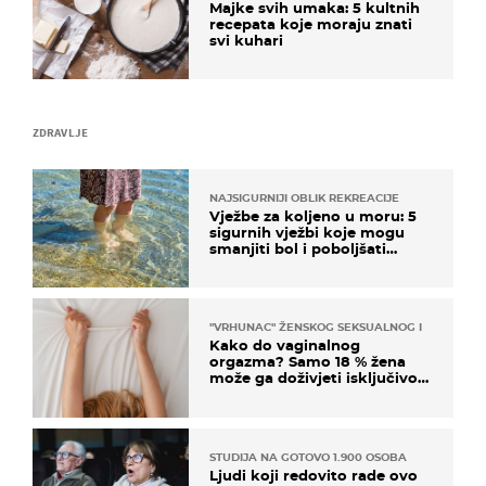
Majke svih umaka: 5 kultnih
recepata koje moraju znati
svi kuhari
ZDRAVLJE
NAJSIGURNIJI OBLIK REKREACIJE
Vježbe za koljeno u moru: 5
sigurnih vježbi koje mogu
smanjiti bol i poboljšati
pokretljivost
"VRHUNAC" ŽENSKOG SEKSUALNOG ISKUSTVA
Kako do vaginalnog
orgazma? Samo 18 % žena
može ga doživjeti isključivo
na ovaj način
STUDIJA NA GOTOVO 1.900 OSOBA
Ljudi koji redovito rade ovo