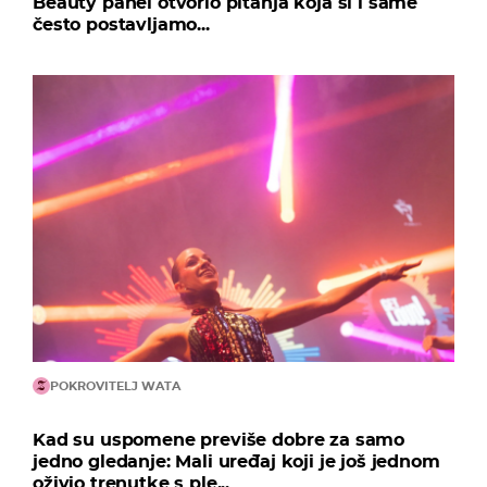
Beauty panel otvorio pitanja koja si i same
često postavljamo...
POKROVITELJ WATA
Kad su uspomene previše dobre za samo
jedno gledanje: Mali uređaj koji je još jednom
oživio trenutke s ple...