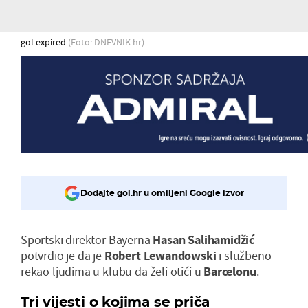
gol expired
(Foto: DNEVNIK.hr)
Dodajte gol.hr u omiljeni Google izvor
Sportski direktor Bayerna
Hasan Salihamidžić
potvrdio je da je
Robert Lewandowski
i službeno
rekao ljudima u klubu da želi otići u
Barcelonu
.
Tri vijesti o kojima se priča