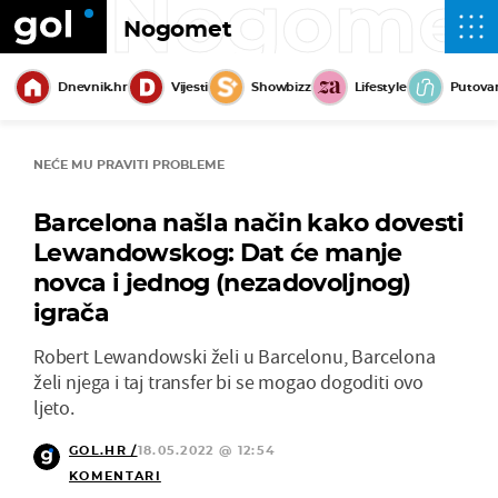
Nogome
Nogomet
Dnevnik.hr
Vijesti
Showbizz
Lifestyle
Putova
NEĆE MU PRAVITI PROBLEME
Barcelona našla način kako dovesti
Lewandowskog: Dat će manje
novca i jednog (nezadovoljnog)
igrača
Robert Lewandowski želi u Barcelonu, Barcelona
želi njega i taj transfer bi se mogao dogoditi ovo
ljeto.
GOL.HR /
18.05.2022 @ 12:54
KOMENTARI