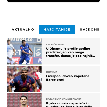
AKTUALNO
NAJČITANIJE
NAJKOMENTI
GDJE ĆE SAD?
U Dinamu je prošle godine
predstavljen kao mega
transfer, danas je pao najniže
u karijeri
BOMBA!
Liverpool doveo kapetana
Barcelone!
POJAČANJE KONKURENCIJE
Rijeka dovela napadača iz
Bundeslige, igrao je za dvije