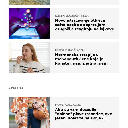
IZNENAĐUJUĆA VEZA
Novo istraživanje otkriva
zašto osobe s depresijom
drugačije reagiraju na lajkove
NOVO ISTRAŽIVANJE
Hormonska terapija u
menopauzi: Žene koje je
koriste imaju znatno manji
rizik od ovoga
LIFESTYLE
NOVE KOLEKCIJE
Ako su vam dosadile
“obične” plave traperice, ove
jeseni dolazite na svoje -
izdvajamo 15 hit modela