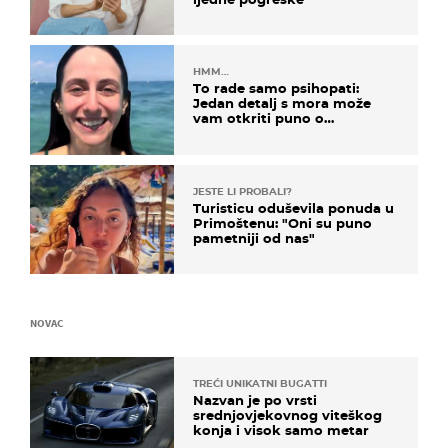
HMM…
To rade samo psihopati:
Jedan detalj s mora može
vam otkriti puno o
prijateljima
JESTE LI PROBALI?
Turisticu oduševila ponuda u
Primoštenu: "Oni su puno
pametniji od nas"
NOVAC
TREĆI UNIKATNI BUGATTI
Nazvan je po vrsti
srednjovjekovnog viteškog
konja i visok samo metar