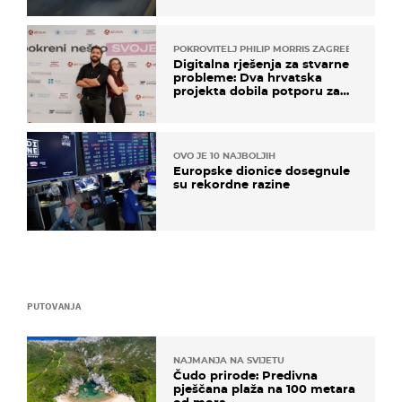
POKROVITELJ PHILIP MORRIS ZAGREB
Digitalna rješenja za stvarne
probleme: Dva hrvatska
projekta dobila potporu za
razvoj
OVO JE 10 NAJBOLJIH
Europske dionice dosegnule
su rekordne razine
PUTOVANJA
NAJMANJA NA SVIJETU
Čudo prirode: Predivna
pješčana plaža na 100 metara
od mora