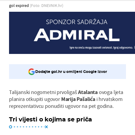
gol expired
(Foto: DNEVNIK.hr)
Dodajte gol.hr u omiljeni Google izvor
Talijanski nogometni prvoligaš
Atalanta
ovoga ljeta
planira otkupiti ugovor
Marija Pašalića
i hrvatskom
reprezentativcu ponuditi ugovor na pet godina.
Tri vijesti o kojima se priča