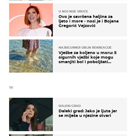
U NOJ NIJE VRUĆE
Ovo je savršena haljina za
ljeto i more - nosi je i Bojana
Gregorić Vejzović
NAJSIGURNIJI OBLIK REKREACIJE
Vježbe za koljeno u moru: 5
sigurnih vježbi koje mogu
smanjiti bol i poboljšati
pokretljivost
TV
DALEKI GRAD
Daleki grad: Jako je ljuta jer
se miješa u njezine stvari