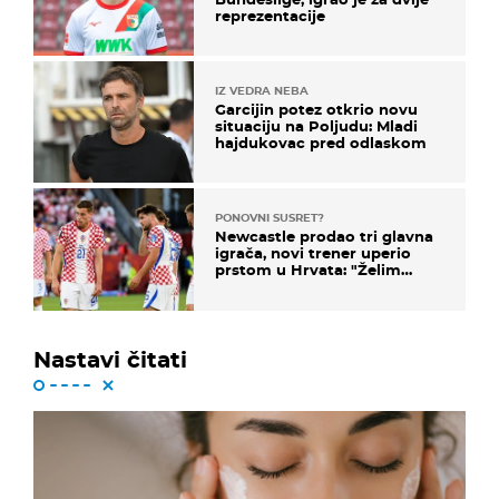
reprezentacije
IZ VEDRA NEBA
Garcijin potez otkrio novu
situaciju na Poljudu: Mladi
hajdukovac pred odlaskom
PONOVNI SUSRET?
Newcastle prodao tri glavna
igrača, novi trener uperio
prstom u Hrvata: "Želim
njega!"
Nastavi čitati