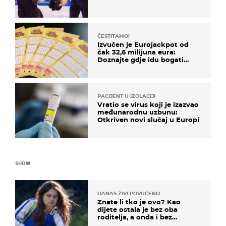
ČESTITAMO!
Izvučen je Eurojackpot od
čak 32,6 milijuna eura:
Doznajte gdje idu bogati
dobitci u Hrvatskoj
PACIJENT U IZOLACIJI
Vratio se virus koji je izazvao
međunarodnu uzbunu:
Otkriven novi slučaj u Europi
SHOW
DANAS ŽIVI POVUČENO
Znate li tko je ovo? Kao
dijete ostala je bez oba
roditelja, a onda i bez
milijuna koje je trebala