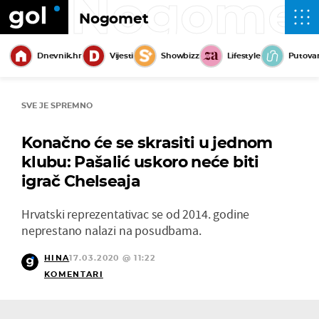
Nogome
Nogomet
Dnevnik.hr
Vijesti
Showbizz
Lifestyle
Putova
SVE JE SPREMNO
Konačno će se skrasiti u jednom
klubu: Pašalić uskoro neće biti
igrač Chelseaja
Hrvatski reprezentativac se od 2014. godine
neprestano nalazi na posudbama.
HINA
17.03.2020 @ 11:22
KOMENTARI