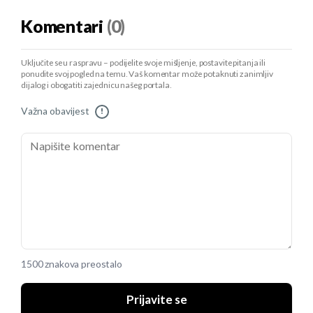
Komentari
(0)
Uključite se u raspravu – podijelite svoje mišljenje, postavite pitanja ili
ponudite svoj pogled na temu. Vaš komentar može potaknuti zanimljiv
dijalog i obogatiti zajednicu našeg portala.
Važna obavijest
!
1500 znakova preostalo
Prijavite se