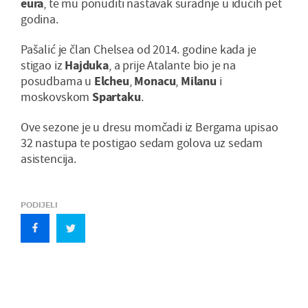
eura
, te mu ponuditi nastavak suradnje u idućih pet
godina.
Pašalić je član Chelsea od 2014. godine kada je
stigao iz
Hajduka
, a prije Atalante bio je na
posudbama u
Elcheu
,
Monacu
,
Milanu
i
moskovskom
Spartaku
.
Ove sezone je u dresu momčadi iz Bergama upisao
32 nastupa te postigao sedam golova uz sedam
asistencija.
PODIJELI