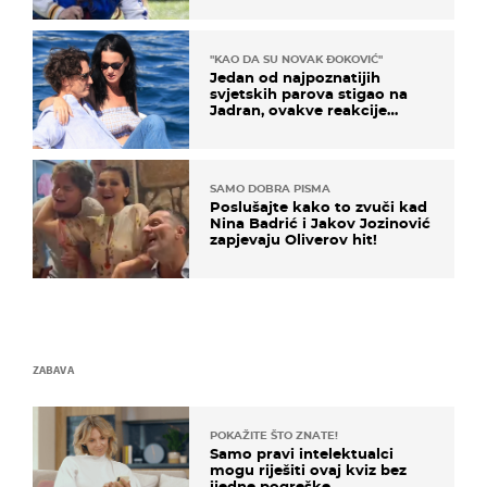
naslijediti
"KAO DA SU NOVAK ĐOKOVIĆ"
Jedan od najpoznatijih
svjetskih parova stigao na
Jadran, ovakve reakcije
vjerojatno nisu očekivali
SAMO DOBRA PISMA
Poslušajte kako to zvuči kad
Nina Badrić i Jakov Jozinović
zapjevaju Oliverov hit!
ZABAVA
POKAŽITE ŠTO ZNATE!
Samo pravi intelektualci
mogu riješiti ovaj kviz bez
ijedne pogreške