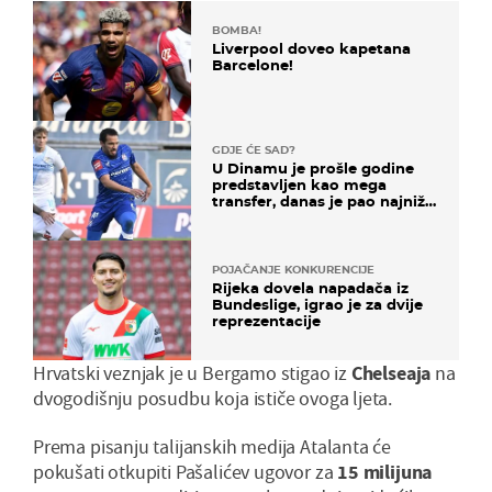
BOMBA!
Liverpool doveo kapetana
Barcelone!
GDJE ĆE SAD?
U Dinamu je prošle godine
predstavljen kao mega
transfer, danas je pao najniže
u karijeri
POJAČANJE KONKURENCIJE
Rijeka dovela napadača iz
Bundeslige, igrao je za dvije
reprezentacije
Hrvatski veznjak je u Bergamo stigao iz
Chelseaja
na
dvogodišnju posudbu koja ističe ovoga ljeta.
Prema pisanju talijanskih medija Atalanta će
pokušati otkupiti Pašalićev ugovor za
15 milijuna