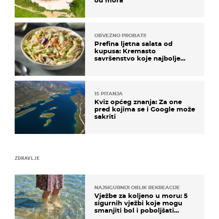
OBVEZNO PROBATI!
Prefina ljetna salata od
kupusa: Kremasto
savršenstvo koje najbolje
paše uz pečeno meso
15 PITANJA
Kviz općeg znanja: Za one
pred kojima se i Google može
sakriti
ZDRAVLJE
NAJSIGURNIJI OBLIK REKREACIJE
Vježbe za koljeno u moru: 5
sigurnih vježbi koje mogu
smanjiti bol i poboljšati
pokretljivost