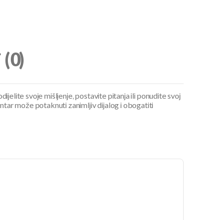
i
(0)
ijelite svoje mišljenje, postavite pitanja ili ponudite svoj
ar može potaknuti zanimljiv dijalog i obogatiti