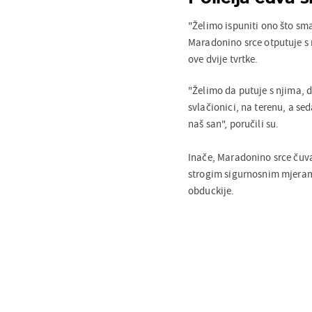
"Želimo ispuniti ono što sma
Maradonino srce otputuje s 
ove dvije tvrtke.
"Želimo da putuje s njima, 
svlačionici, na terenu, a se
naš san", poručili su.
Inače, Maradonino srce čuva
strogim sigurnosnim mjerama
obduckije.