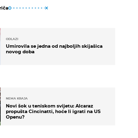
riča
ODLAZI
Umirovila se jedna od najboljih skijašica
novog doba
NEMA KRAJA
Novi šok u teniskom svijetu: Alcaraz
propušta Cincinatti, hoće li igrati na US
Openu?