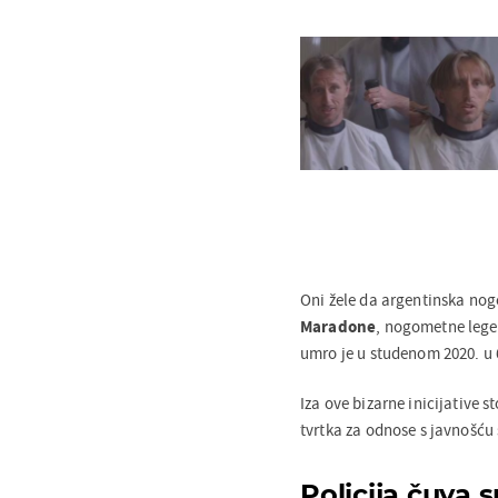
Oni žele da argentinska no
Maradone
, nogometne legen
umro je u studenom 2020. u 
Iza ove bizarne inicijative 
tvrtka za odnose s javnošću
Policija čuva