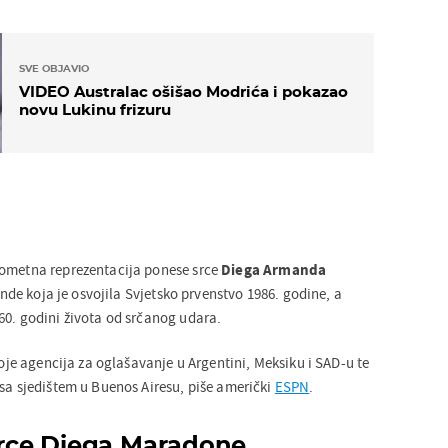
SVE OBJAVIO
VIDEO Australac ošišao Modrića i pokazao
novu Lukinu frizuru
gometna reprezentacija ponese srce
Diega Armanda
de koja je osvojila Svjetsko prvenstvo 1986. godine, a
60. godini života od srčanog udara.
stoje agencija za oglašavanje u Argentini, Meksiku i SAD-u te
 sa sjedištem u Buenos Airesu, piše američki
ESPN
.
 srce Diega Maradone