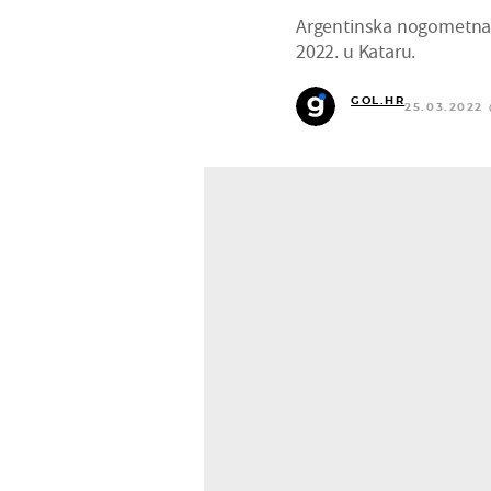
Argentinska nogometna r
2022. u Kataru.
GOL.HR
25.03.2022 