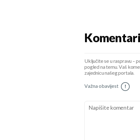
Komentar
Uključite se u raspravu – pod
pogled na temu. Vaš koment
zajednicu našeg portala.
Važna obavijest
!