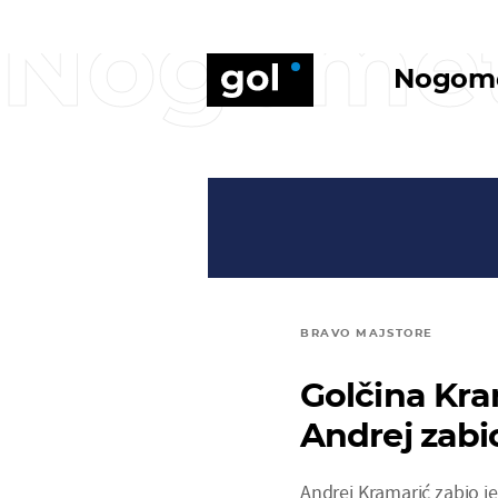
Nogome
Nogom
BRAVO MAJSTORE
Golčina Kra
Andrej zabi
Andrej Kramarić zabio 