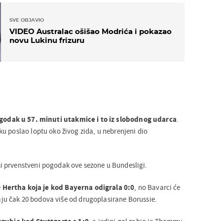
SVE OBJAVIO
VIDEO Australac ošišao Modrića i pokazao
novu Lukinu frizuru
godak u 57. minuti utakmice i to iz slobodnog udarca
.
u poslao loptu oko živog zida, u nebrenjeni dio
 prvenstveni pogodak ove sezone u Bundesligi.
e
Hertha koja je kod Bayerna odigrala 0:0
, no Bavarci će
imaju čak 20 bodova više od drugoplasirane Borussie.