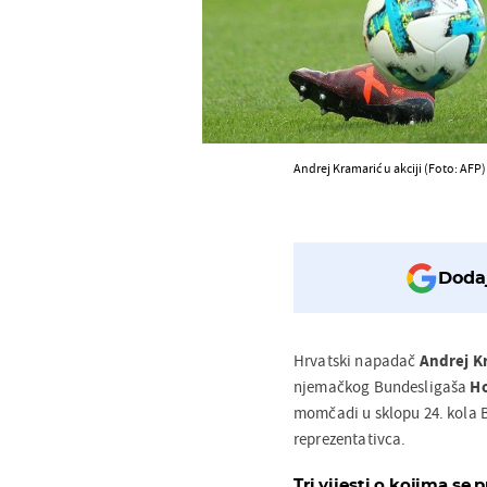
Andrej Kramarić u akciji (Foto: AFP
Dodaj
Hrvatski napadač
Andrej K
njemačkog Bundesligaša
H
momčadi u sklopu 24. kola 
reprezentativca.
Tri vijesti o kojima se p