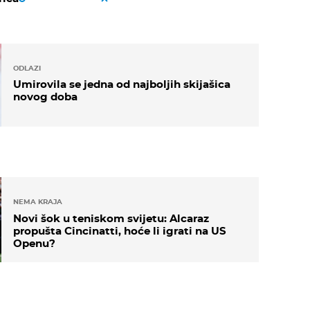
ODLAZI
Umirovila se jedna od najboljih skijašica
novog doba
NEMA KRAJA
Novi šok u teniskom svijetu: Alcaraz
propušta Cincinatti, hoće li igrati na US
Openu?