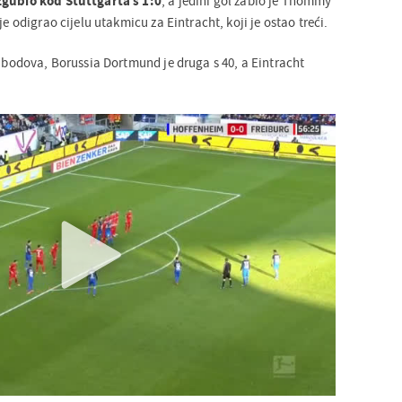
zgubio kod Stuttgarta s 1:0
, a jedini gol zabio je Thommy
je odigrao cijelu utakmicu za Eintracht, koji je ostao treći.
0 bodova, Borussia Dortmund je druga s 40, a Eintracht