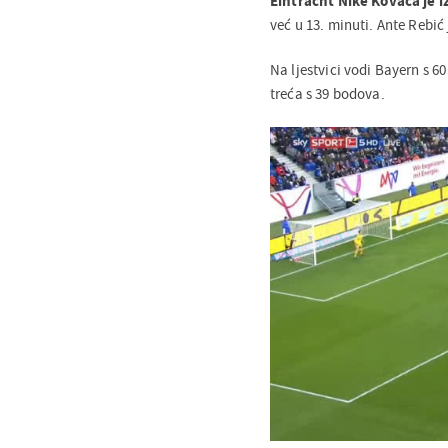
Eintracht Nike Kovača je i
već u 13. minuti. Ante Rebić 
Na ljestvici vodi Bayern s 6
treća s 39 bodova.