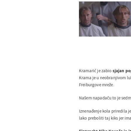
Kramarić je zabio
sjajan po
Krama je u neobranjivom luk
Freiburgove mreže.
Našem napadaču to je sedmi
Iznenađenje kola priredila j
lako preboliti taj kiks jer 