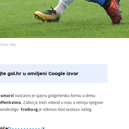
)
(Foto: Afp)
te gol.hr u omiljeni Google izvor
ramarić
nastavio je sjajnu golgetersku formu u dresu
offenheima
. Zabio je treći vikend u nizu u remiju njegove
Bundeslige.
Freiburg
je otkinuo bod sastavu našeg
riča