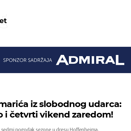
t
et
marića iz slobodnog udarca:
o i četvrti vikend zaredom!
je sedmi pogodak sezone u dresu Hoffenheima.