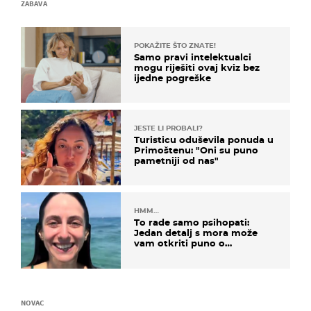
ZABAVA
POKAŽITE ŠTO ZNATE!
Samo pravi intelektualci
mogu riješiti ovaj kviz bez
ijedne pogreške
JESTE LI PROBALI?
Turisticu oduševila ponuda u
Primoštenu: "Oni su puno
pametniji od nas"
HMM…
To rade samo psihopati:
Jedan detalj s mora može
vam otkriti puno o
prijateljima
NOVAC