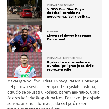
POJAVILA SE SNIMKA
VIDEO Bad Blue Boysi
dočekali Torcidu na
aerodromu, izbila velika
masovna tučnjava
BOMBA!
Liverpool doveo kapetana
Barcelone!
POJAČANJE KONKURENCIJE
Rijeka dovela napadača iz
Bundeslige, igrao je za dvije
reprezentacije
Makar igra odlično u dresu Novog Pazara, upisao je
pet golova i šest asistencija u 14 ligaških nastupa,
odlučio se okušati u košarci, barem nakratko. Obući
će dres košarkaškog kluba Novi Pazar koji je objavio
senzacionalnu informaciju da će Ljajić nakon
travnjaka zaigrati i na parketu: