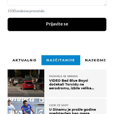
1500 znakova preostalo
Prijavite se
AKTUALNO
NAJČITANIJE
NAJKOMENTI
POJAVILA SE SNIMKA
VIDEO Bad Blue Boysi
dočekali Torcidu na
aerodromu, izbila velika
masovna tučnjava
GDJE ĆE SAD?
U Dinamu je prošle godine
predstavljen kao mega