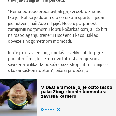
"Nema potrebe predstavljati ga, svi dobro znamo
tko je i koliko je doprinio pazarskom sportu – jedan,
jedinstveni, naš Adem Ljajić. Neće u potpunosti
zamijeniti nogometnu loptu košarkaškom, ali će biti
na raspolaganju treneru Hadžeriću kada uskladi
obveze s nogometnom momčadi.
Inače proslavljeni nogometaš je veliki ljubitelj igre
pod obručima, te će mu ovo biti ostvarenje snova i
savršena prilika da pokaže pazarskoj publici umijeće
s košarkaškom loptom", piše u priopćenju.
VIDEO Sramota joj je očito teško
pala: Zbog zlobnih komentara
završila karijeru