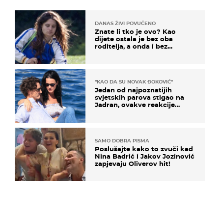
DANAS ŽIVI POVUČENO
Znate li tko je ovo? Kao
dijete ostala je bez oba
roditelja, a onda i bez
milijuna koje je trebala
naslijediti
"KAO DA SU NOVAK ĐOKOVIĆ"
Jedan od najpoznatijih
svjetskih parova stigao na
Jadran, ovakve reakcije
vjerojatno nisu očekivali
SAMO DOBRA PISMA
Poslušajte kako to zvuči kad
Nina Badrić i Jakov Jozinović
zapjevaju Oliverov hit!