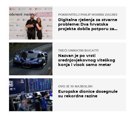
POKROVITELJ PHILIP MORRIS ZAGREB
Digitalna rješenja za stvarne
probleme: Dva hrvatska
projekta dobila potporu za
razvoj
TREĆI UNIKATNI BUGATTI
Nazvan je po vrsti
srednjovjekovnog viteškog
konja i visok samo metar
OVO JE 10 NAJBOLJIH
Europske dionice dosegnule
su rekordne razine