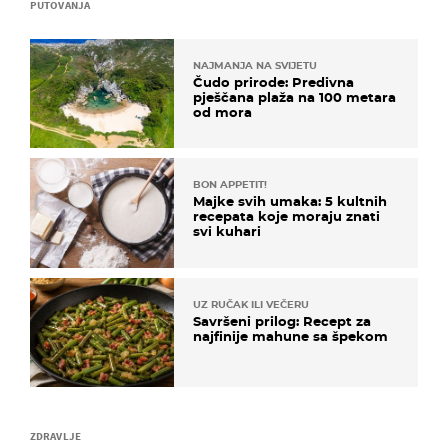
PUTOVANJA
NAJMANJA NA SVIJETU
Čudo prirode: Predivna
pješčana plaža na 100 metara
od mora
BON APPETIT!
Majke svih umaka: 5 kultnih
recepata koje moraju znati
svi kuhari
UZ RUČAK ILI VEČERU
Savršeni prilog: Recept za
najfinije mahune sa špekom
ZDRAVLJE