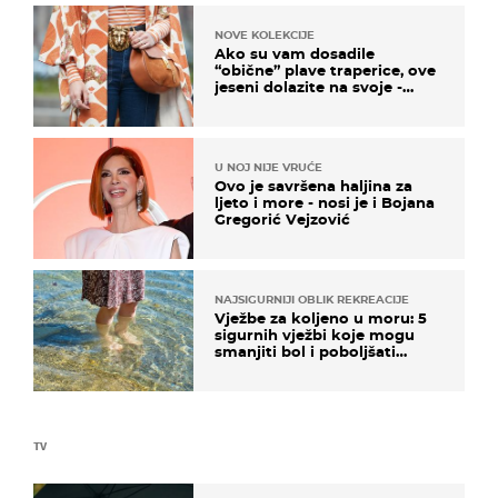
NOVE KOLEKCIJE
Ako su vam dosadile
“obične” plave traperice, ove
jeseni dolazite na svoje -
izdvajamo 15 hit modela
U NOJ NIJE VRUĆE
Ovo je savršena haljina za
ljeto i more - nosi je i Bojana
Gregorić Vejzović
NAJSIGURNIJI OBLIK REKREACIJE
Vježbe za koljeno u moru: 5
sigurnih vježbi koje mogu
smanjiti bol i poboljšati
pokretljivost
TV