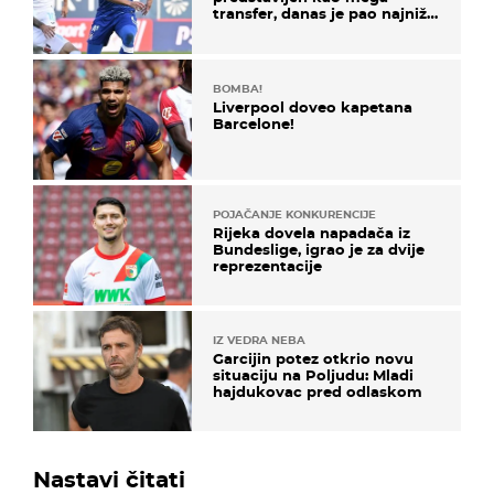
transfer, danas je pao najniže
u karijeri
BOMBA!
Liverpool doveo kapetana
Barcelone!
POJAČANJE KONKURENCIJE
Rijeka dovela napadača iz
Bundeslige, igrao je za dvije
reprezentacije
IZ VEDRA NEBA
Garcijin potez otkrio novu
situaciju na Poljudu: Mladi
hajdukovac pred odlaskom
Nastavi čitati