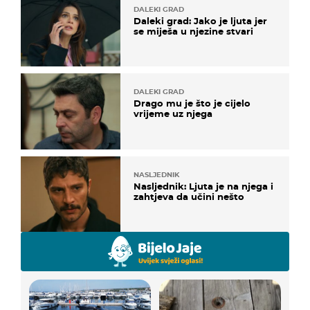
DALEKI GRAD
Daleki grad: Jako je ljuta jer
se miješa u njezine stvari
DALEKI GRAD
Drago mu je što je cijelo
vrijeme uz njega
NASLJEDNIK
Nasljednik: Ljuta je na njega i
zahtjeva da učini nešto