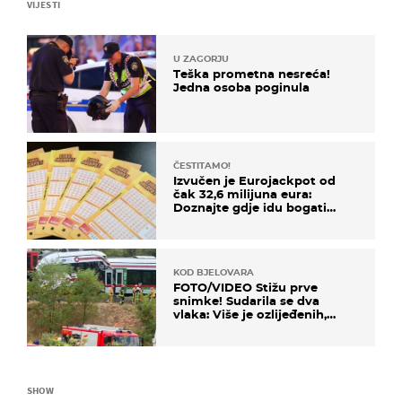
VIJESTI
U ZAGORJU
Teška prometna nesreća!
Jedna osoba poginula
ČESTITAMO!
Izvučen je Eurojackpot od
čak 32,6 milijuna eura:
Doznajte gdje idu bogati
dobitci u Hrvatskoj
KOD BJELOVARA
FOTO/VIDEO Stižu prve
snimke! Sudarila se dva
vlaka: Više je ozlijeđenih,
hitne službe na terenu
SHOW