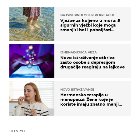
NAJSIGURNIJI OBLIK REKREACIJE
Vježbe za koljeno u moru: 5
sigurnih vježbi koje mogu
smanjiti bol i poboljšati
pokretljivost
IZNENAĐUJUĆA VEZA
Novo istraživanje otkriva
zašto osobe s depresijom
drugačije reagiraju na lajkove
NOVO ISTRAŽIVANJE
Hormonska terapija u
menopauzi: Žene koje je
koriste imaju znatno manji
rizik od ovoga
LIFESTYLE