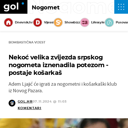
Nogome
Nogomet
Dnevnik.hr
Vijesti
Showbizz
Lifestyle
Putova
BOMBASTIČNA VIJEST
Nekoć velika zvijezda srpskog
nogometa iznenadila potezom -
postaje košarkaš
Adem Ljajić će igrati za nogometni i košarkaški klub
iz Novog Pazara.
GOL.HR
07.11.2024 @ 11:03
KOMENTARI