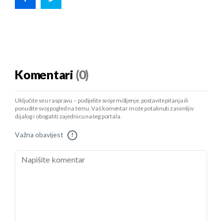
Komentari
(0)
Uključite se u raspravu – podijelite svoje mišljenje, postavite pitanja ili
ponudite svoj pogled na temu. Vaš komentar može potaknuti zanimljiv
dijalog i obogatiti zajednicu našeg portala.
Važna obavijest
!