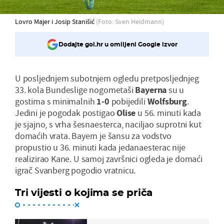
Lovro Majer i Josip Stanišić
(Foto: Sven Heidmann)
Dodajte gol.hr u omiljeni Google izvor
U posljednjem subotnjem ogledu pretposljednjeg
33. kola Bundeslige nogometaši
Bayerna
su u
gostima s minimalnih
1-0
pobijedili
Wolfsburg
.
Jedini je pogodak postigao
Olise
u 56. minuti kada
je sjajno, s vrha šesnaesterca, naciljao suprotni kut
domaćih vrata. Bayern je šansu za vodstvo
propustio u 36. minuti kada jedanaesterac nije
realizirao Kane. U samoj završnici ogleda je domaći
igrač Svanberg pogodio vratnicu.
Tri vijesti o kojima se priča