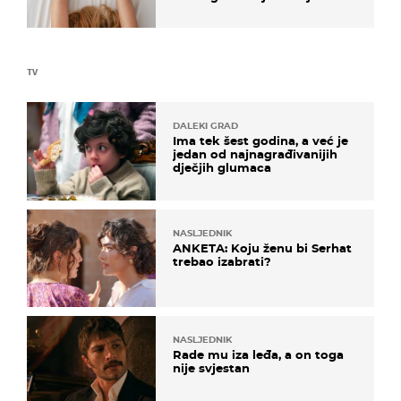
na ovaj način
TV
DALEKI GRAD
Ima tek šest godina, a već je
jedan od najnagrađivanijih
dječjih glumaca
NASLJEDNIK
ANKETA: Koju ženu bi Serhat
trebao izabrati?
NASLJEDNIK
Rade mu iza leđa, a on toga
nije svjestan