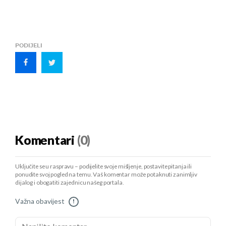
12
BMG
34
9
11
14
-11
38
13
HSV
34
9
11
14
-14
38
14
KOE
34
7
11
16
-14
32
PODIJELI
15
SVW
34
8
8
18
-23
32
16
WOB
34
7
8
19
-24
29
17
FCH
34
6
8
20
-31
26
18
STP
34
6
8
20
-31
26
Komentari
(0)
Uključite se u raspravu – podijelite svoje mišljenje, postavite pitanja ili
ponudite svoj pogled na temu. Vaš komentar može potaknuti zanimljiv
dijalog i obogatiti zajednicu našeg portala.
Važna obavijest
!