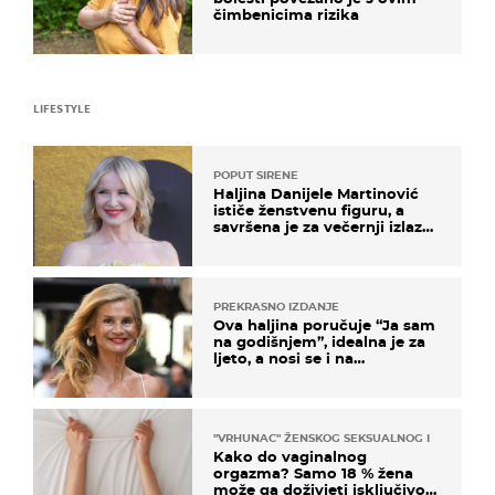
čimbenicima rizika
LIFESTYLE
POPUT SIRENE
Haljina Danijele Martinović
ističe ženstvenu figuru, a
savršena je za večernji izlazak
na moru
PREKRASNO IZDANJE
Ova haljina poručuje “Ja sam
na godišnjem”, idealna je za
ljeto, a nosi se i na
zagrebačkoj špici
"VRHUNAC" ŽENSKOG SEKSUALNOG ISKUSTVA
Kako do vaginalnog
orgazma? Samo 18 % žena
može ga doživjeti isključivo