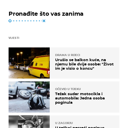
Pronađite što vas zanima
VIJESTI
DRAMA U RIJECI
Urušio se balkon kuće, na
njemu bile dvije osobe: "Život
im je visio o koncu"
OČEVID U TIJEKU
Težak sudar motocikla i
automobila: Jedna osoba
poginula
U ZAGORJU
U teškoj nesreći poginuo