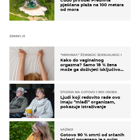
pješčana plaža na 100 metara
od mora
ZDRAVLJE
"VRHUNAC" ŽENSKOG SEKSUALNOG ISKUSTVA
Kako do vaginalnog
orgazma? Samo 18 % žena
može ga doživjeti isključivo
na ovaj način
STUDIJA NA GOTOVO 1.900 OSOBA
Ljudi koji redovito rade ovo
imaju “mlađi” organizam,
pokazuje istraživanje
VAŽNO!
Gotovo 90 % smrti od srčanih
bolesti povezano je s ovim