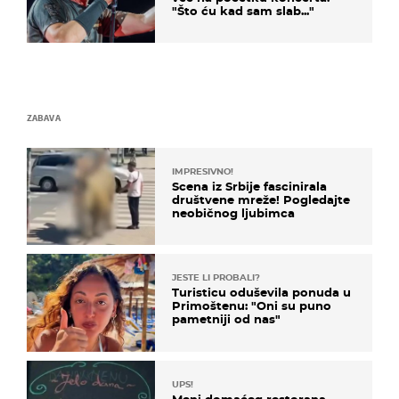
"Što ću kad sam slab..."
ZABAVA
IMPRESIVNO!
Scena iz Srbije fascinirala
društvene mreže! Pogledajte
neobičnog ljubimca
JESTE LI PROBALI?
Turisticu oduševila ponuda u
Primoštenu: "Oni su puno
pametniji od nas"
UPS!
Meni domaćeg restorana