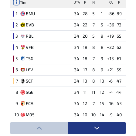
Tim
UTA
P
N
I
RA
P
1
BMU
34
28
5
1
+86
89
2
BVB
34
22
7
5
+36
73
3
RBL
34
20
5
9
+19
65
4
VFB
34
18
8
8
+22
62
5
TSG
34
18
7
9
+13
61
6
LEV
34
17
8
9
+21
59
7
SCF
34
13
8
13
-6
47
8
SGE
34
11
11
12
-4
44
9
FCA
34
12
7
15
-16
43
10
M05
34
10
10
14
-9
40
11
UNI
34
10
9
15
-14
39