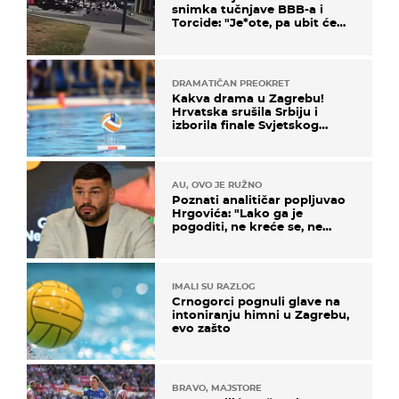
snimka tučnjave BBB-a i
Torcide: "Je*ote, pa ubit će
ga!"
DRAMATIČAN PREOKRET
Kakva drama u Zagrebu!
Hrvatska srušila Srbiju i
izborila finale Svjetskog
prvenstva
AU, OVO JE RUŽNO
Poznati analitičar popljuvao
Hrgovića: "Lako ga je
pogoditi, ne kreće se, ne
koristi noge..."
IMALI SU RAZLOG
Crnogorci pognuli glave na
intoniranju himni u Zagrebu,
evo zašto
BRAVO, MAJSTORE