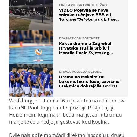
CIPELARILI GA DOK JE LEŽAO
VIDEO Pojavila se nova
snimka tučnjave BBB-a i
Torcide: "Je*ote, pa ubit će
ga!"
DRAMATIČAN PREOKRET
Kakva drama u Zagrebu!
Hrvatska srušila Srbiju i
izborila finale Svjetskog
prvenstva
DRUGA POBJEDA SEZONE
Drama na Maksimiru:
Lokomotiva u ludoj završnici
utakmice dokrajčila Goricu
Wolfsburg je ostao na 16. mjestu te ima isto bodova
kao i
St
.
Pauli
koji je na 17. poziciji. Posljednji je
Heidenheim koji ima tri boda manje, ali i utakmicu
manje te će u nedjelju gostovati kod Koelna.
Dvije najslabije momčadi direktno ispadaju u drugu