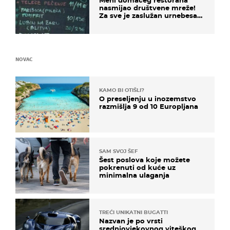
nasmijao društvene mreže!
Za sve je zaslužan urnebesan
naziv jela
NOVAC
KAMO BI OTIŠLI?
O preseljenju u inozemstvo
razmišlja 9 od 10 Europljana
SAM SVOJ ŠEF
Šest poslova koje možete
pokrenuti od kuće uz
minimalna ulaganja
TREĆI UNIKATNI BUGATTI
Nazvan je po vrsti
srednjovjekovnog viteškog