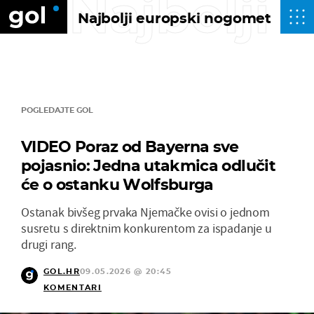
Najbolji
Najbolji europski nogomet
POGLEDAJTE GOL
VIDEO Poraz od Bayerna sve
pojasnio: Jedna utakmica odlučit
će o ostanku Wolfsburga
Ostanak bivšeg prvaka Njemačke ovisi o jednom
susretu s direktnim konkurentom za ispadanje u
drugi rang.
GOL.HR
09.05.2026 @ 20:45
KOMENTARI