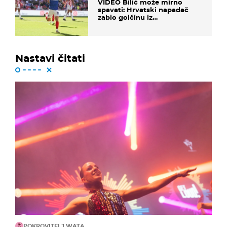
VIDEO Bilić može mirno
spavati: Hrvatski napadač
zabio golčinu iz
dalekometnog voleja, ali je
ispao iz Carabao Cupa
Nastavi čitati
POKROVITELJ WATA