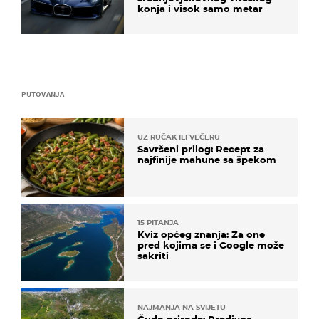
konja i visok samo metar
PUTOVANJA
UZ RUČAK ILI VEČERU
Savršeni prilog: Recept za
najfinije mahune sa špekom
15 PITANJA
Kviz općeg znanja: Za one
pred kojima se i Google može
sakriti
NAJMANJA NA SVIJETU
Čudo prirode: Predivna