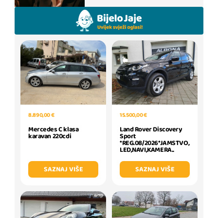
8.890,00 €
15.500,00 €
Mercedes C klasa
Land Rover Discovery
karavan 220cdi
Sport
*REG.08/2026*JAMSTVO,
LED,NAVI,KAMERA..
SAZNAJ VIŠE
SAZNAJ VIŠE