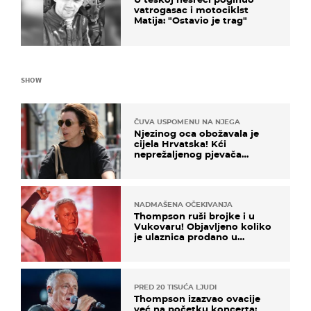
vatrogasac i motociklst
Matija: "Ostavio je trag"
SHOW
ČUVA USPOMENU NA NJEGA
Njezinog oca obožavala je
cijela Hrvatska! Kći
neprežaljenog pjevača
projurila špicom na dva
kotača
NADMAŠENA OČEKIVANJA
Thompson ruši brojke i u
Vukovaru! Objavljeno koliko
je ulaznica prodano u
kratkom vremenu
PRED 20 TISUĆA LJUDI
Thompson izazvao ovacije
već na početku koncerta: