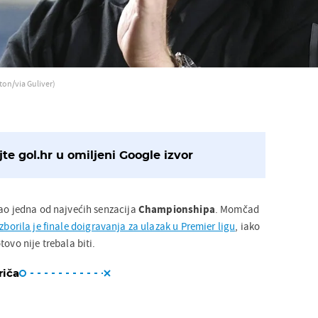
ton/via Guliver)
te gol.hr u omiljeni Google izvor
tao jedna od najvećih senzacija
Championshipa
. Momčad
zborila je finale doigravanja za ulazak u Premier ligu
, iako
ovo nije trebala biti.
riča