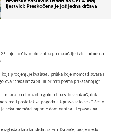
Hrvatska nastavila uspon na UEFA-inoj
ljestvici: Preskočena je još jedna država
na 23. mjestu Championshipa prema xG ljestvici, odnosno
a.
ci koja procjenjuje kvalitetu prilika koje momčad stvara i
olova "trebala" zabiti ili primiti prema prikazanoj igri.
ko metara pred praznim golom ima vrlo visok xG, dok
i nosi mali postotak za pogodak. Upravo zato se xG često
ko je neka momčad zapravo dominantna ili opasna na
nije izgledao kao kandidat za vrh. Dapače, bio je među