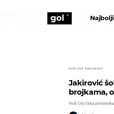
Najbolji
Najbolj
RUŠI SVE PROGNOZE
Jakirović šo
brojkama, o
Hull City čeka protivnika