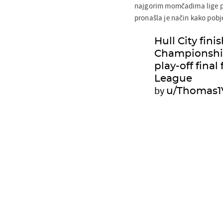
najgorim momčadima lige po
pronašla je način kako pobje
Hull City fini
Championship 
play-off fina
League
by
u/Thomas1