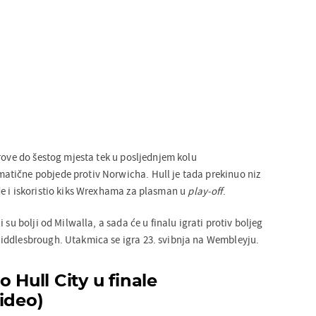
rove do šestog mjesta tek u posljednjem kolu
tične pobjede protiv Norwicha. Hull je tada prekinuo niz
e i iskoristio kiks Wrexhama za plasman u
play-off
.
 su bolji od Milwalla, a sada će u finalu igrati protiv boljeg
iddlesbrough. Utakmica se igra 23. svibnja na Wembleyju.
 Hull City u finale
ideo)