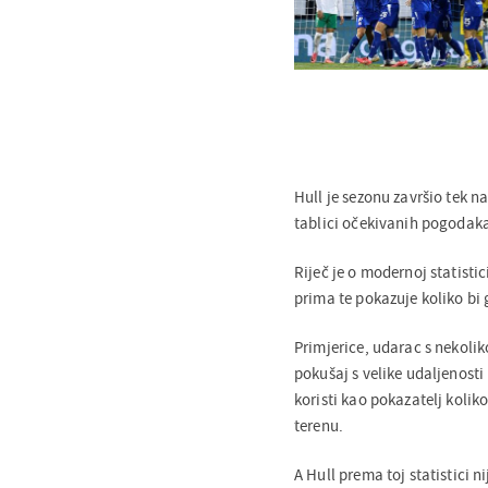
Hull je sezonu završio tek 
tablici očekivanih pogodak
Riječ je o modernoj statisti
prima te pokazuje koliko bi g
Primjerice, udarac s nekoli
pokušaj s velike udaljenost
koristi kao pokazatelj koli
terenu.
A Hull prema toj statistici 