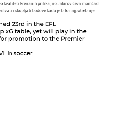
 kvaliteti kreiranih prilika, no Jakirovićeva momčad
đivati i skupljati bodove kada je bilo najpotrebnije.
shed 23rd in the EFL
xG table, yet will play in the
l for promotion to the Premier
in
VL
soccer