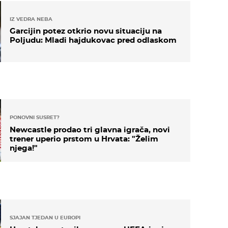
IZ VEDRA NEBA
Garcijin potez otkrio novu situaciju na
Poljudu: Mladi hajdukovac pred odlaskom
PONOVNI SUSRET?
Newcastle prodao tri glavna igrača, novi
trener uperio prstom u Hrvata: "Želim
njega!"
SJAJAN TJEDAN U EUROPI