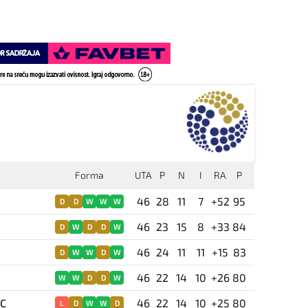
Forma
UTA
P
N
I
RA
P
46
28
11
7
+52
95
D
D
W
W
W
46
23
15
8
+33
84
D
W
D
D
W
46
24
11
11
+15
83
D
W
W
D
W
46
22
14
10
+26
80
W
W
D
D
W
FC
46
22
14
10
+25
80
L
D
W
W
D