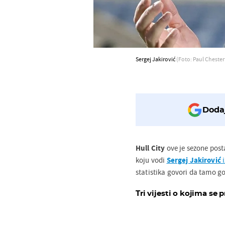
Sergej Jakirović
(Foto: Paul Chester
Dodaj
Hull City
ove je sezone pos
koju vodi
Sergej Jakirović
i
statistika govori da tamo got
Tri vijesti o kojima se p