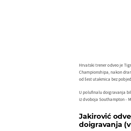
Hrvatski trener odveo je Tig
Championshipa, nakon drama
od šest utakmica bez pobjed
U polufinalu doigravanja bili
iz dvoboja Southampton - M
Jakirović odveo
doigravanja (v