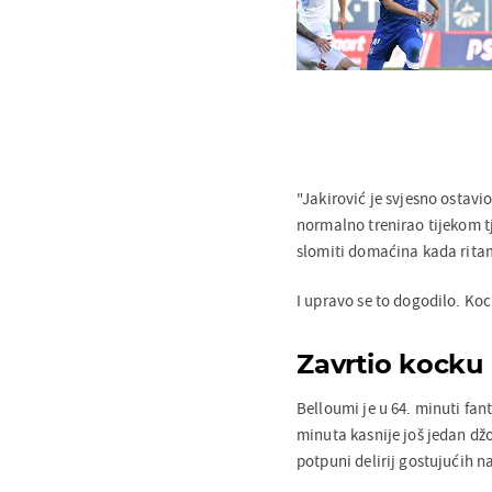
"Jakirović je svjesno ostavi
normalno trenirao tijekom tj
slomiti domaćina kada rita
I upravo se to dogodilo. Kock
Zavrtio kocku 
Belloumi je u 64. minuti fa
minuta kasnije još jedan džo
potpuni delirij gostujućih 