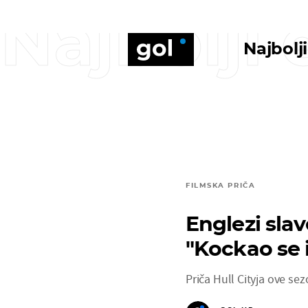
Najbolji
Najbolj
FILMSKA PRIČA
Englezi slav
"Kockao se 
Priča Hull Cityja ove se