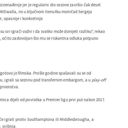
 iznenađenje jer je regularni dio sezone završio čak deset
 Millwalla, no u ključnom trenutku momčad Sergeja
e, opasnije i konkretnije.
 svi igrači važni i da svatko može donijeti razliku", rekao
, očito zadovoljan što mu se riskantna odluka potpuno
 gotovo je filmska. Prošle godine spašavali su se od
u, igrali su sezonu pod transfernim embargom, a u
play-off
 prvenstva.
mica dijeli od povratka u Premier ligu prvi put nakon 2017.
će igrati protiv Southamptona ili Middlesbrougha, a
. svibnja.