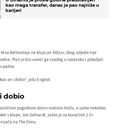
kao mega transfer, danas je pao najniže u
karijeri
o Moa Belloumija na klupi jer Alžirac zbog ozljede nije
edna. Plan je bio uvesti ga svježeg u nastavku i pokušati
m padne.
ao se i dobio", pišu Englezi.
i dobio
ntastičnim pogotkom donio vodstvo Hullu, a samo nekoliko
ker s klupe, Joe Gelhardt, zabio je za konačnih 2:0 i
navijača na The Denu.