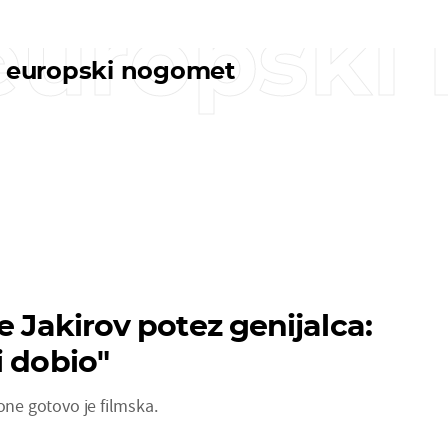
 europsk
i europski nogomet
e Jakirov potez genijalca:
i dobio"
zone gotovo je filmska.