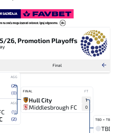
5/26, Promotion Playoffs
May
Final
Quarter-
AGG
(2)
FINAL
FT
(0)
Hull City
1
AGG
Middlesbrough FC
0
FC
(1)
·
C
(2)
TBD
TBD
TBD