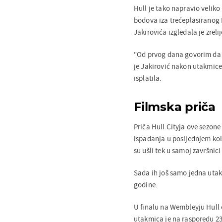
Hull je tako napravio veliko
bodova iza trećeplasiranog
Jakirovića izgledala je zrelij
"Od prvog dana govorim da su
je Jakirović nakon utakmice
isplatila.
Filmska priča
Priča Hull Cityja ove sezone
ispadanja u posljednjem kol
su ušli tek u samoj završnici
Sada ih još samo jedna utak
godine.
U finalu na Wembleyju Hull 
utakmica je na rasporedu 23