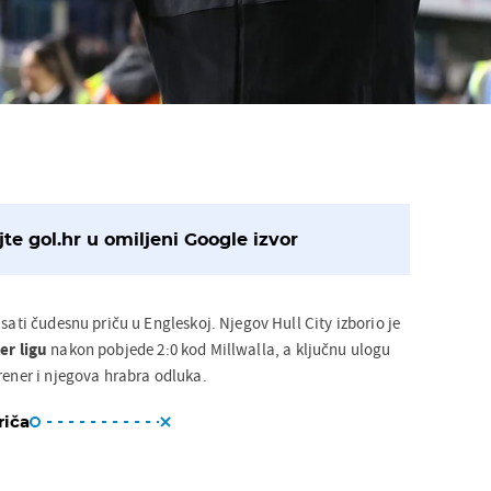
te gol.hr u omiljeni Google izvor
isati čudesnu priču u Engleskoj. Njegov Hull City izborio je
ier
ligu
nakon pobjede 2:0 kod Millwalla, a ključnu ulogu
rener i njegova hrabra odluka.
riča