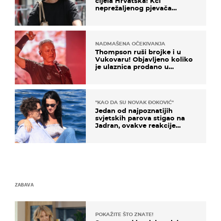
cijela Hrvatska! Kći
neprežaljenog pjevača
projurila špicom na dva
kotača
NADMAŠENA OČEKIVANJA
Thompson ruši brojke i u
Vukovaru! Objavljeno koliko
je ulaznica prodano u
kratkom vremenu
"KAO DA SU NOVAK ĐOKOVIĆ"
Jedan od najpoznatijih
svjetskih parova stigao na
Jadran, ovakve reakcije
vjerojatno nisu očekivali
ZABAVA
POKAŽITE ŠTO ZNATE!