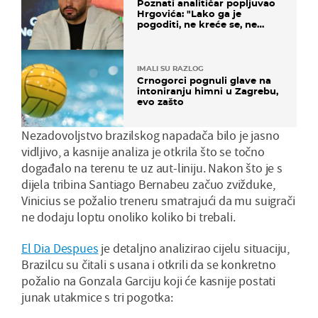
Poznati analitičar popljuvao
Hrgovića: "Lako ga je
pogoditi, ne kreće se, ne
koristi noge..."
IMALI SU RAZLOG
Crnogorci pognuli glave na
intoniranju himni u Zagrebu,
evo zašto
Nezadovoljstvo brazilskog napadača bilo je jasno
vidljivo, a kasnije analiza je otkrila što se točno
događalo na terenu te uz aut-liniju. Nakon što je s
dijela tribina Santiago Bernabeu začuo zvižduke,
Vinicius se požalio treneru smatrajući da mu suigrači
ne dodaju loptu onoliko koliko bi trebali.
El Dia Despues
je detaljno analizirao cijelu situaciju,
Brazilcu su čitali s usana i otkrili da se konkretno
požalio na Gonzala Garciju koji će kasnije postati
junak utakmice s tri pogotka: