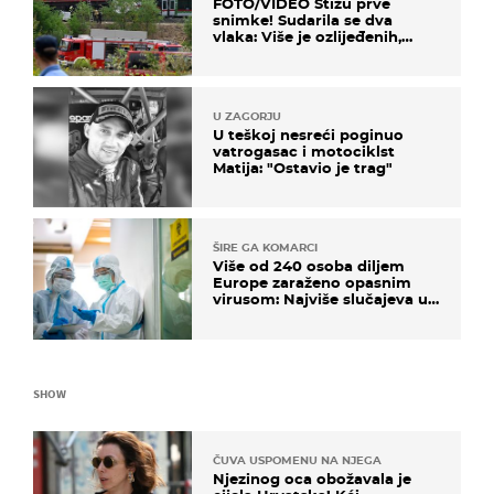
FOTO/VIDEO Stižu prve
snimke! Sudarila se dva
vlaka: Više je ozlijeđenih,
hitne službe na terenu
U ZAGORJU
U teškoj nesreći poginuo
vatrogasac i motociklst
Matija: "Ostavio je trag"
ŠIRE GA KOMARCI
Više od 240 osoba diljem
Europe zaraženo opasnim
virusom: Najviše slučajeva u
našem susjedstvu
SHOW
ČUVA USPOMENU NA NJEGA
Njezinog oca obožavala je