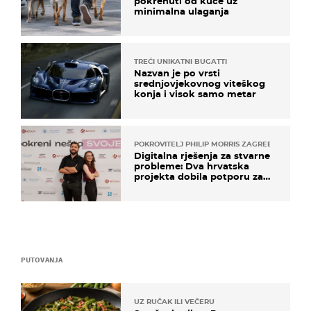
pokrenuti od kuće uz
minimalna ulaganja
TREĆI UNIKATNI BUGATTI
Nazvan je po vrsti
srednjovjekovnog viteškog
konja i visok samo metar
POKROVITELJ PHILIP MORRIS ZAGREB
Digitalna rješenja za stvarne
probleme: Dva hrvatska
projekta dobila potporu za
razvoj
PUTOVANJA
UZ RUČAK ILI VEČERU