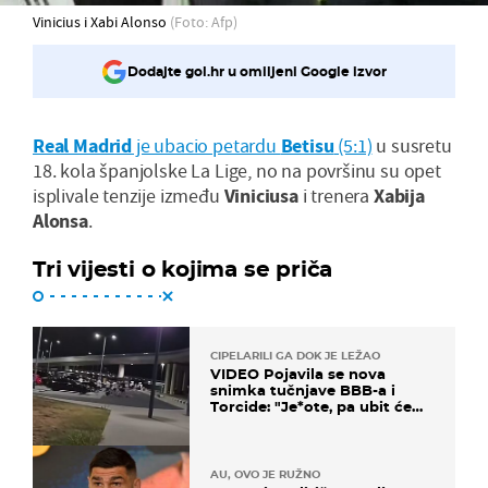
Vinicius i Xabi Alonso
(Foto: Afp)
Dodajte gol.hr u omiljeni Google izvor
Real Madrid
je ubacio petardu
Betisu
(5:1)
u susretu
18. kola španjolske La Lige, no na površinu su opet
isplivale tenzije između
Viniciusa
i trenera
Xabija
Alonsa
.
Tri vijesti o kojima se priča
CIPELARILI GA DOK JE LEŽAO
VIDEO Pojavila se nova
snimka tučnjave BBB-a i
Torcide: "Je*ote, pa ubit će
ga!"
AU, OVO JE RUŽNO