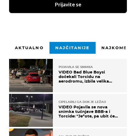
Prijavite se
AKTUALNO
NAJČITANIJE
NAJKOMENTI
POJAVILA SE SNIMKA
VIDEO Bad Blue Boysi
dočekali Torcidu na
aerodromu, izbila velika
masovna tučnjava
CIPELARILI GA DOK JE LEŽAO
VIDEO Pojavila se nova
snimka tučnjave BBB-a i
Torcide: "Je*ote, pa ubit će
ga!"