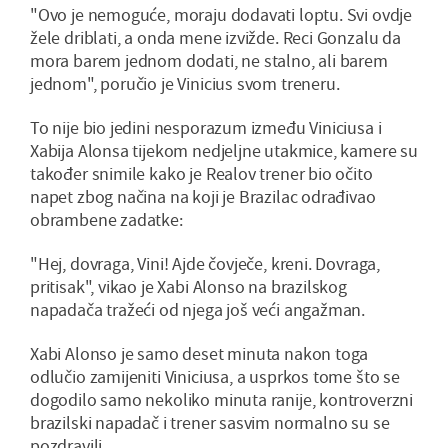
"Ovo je nemoguće, moraju dodavati loptu. Svi ovdje
žele driblati, a onda mene izvižde. Reci Gonzalu da
mora barem jednom dodati, ne stalno, ali barem
jednom", poručio je Vinicius svom treneru.
To nije bio jedini nesporazum između Viniciusa i
Xabija Alonsa tijekom nedjeljne utakmice, kamere su
također snimile kako je Realov trener bio očito
napet zbog načina na koji je Brazilac odrađivao
obrambene zadatke:
"Hej, dovraga, Vini! Ajde čovječe, kreni. Dovraga,
pritisak", vikao je Xabi Alonso na brazilskog
napadača tražeći od njega još veći angažman.
Xabi Alonso je samo deset minuta nakon toga
odlučio zamijeniti Viniciusa, a usprkos tome što se
dogodilo samo nekoliko minuta ranije, kontroverzni
brazilski napadač i trener sasvim normalno su se
pozdravili.