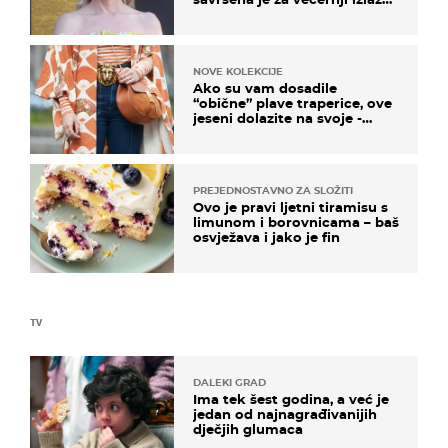
na moru
NOVE KOLEKCIJE
Ako su vam dosadile
“obične” plave traperice, ove
jeseni dolazite na svoje -
izdvajamo 15 hit modela
PREJEDNOSTAVNO ZA SLOŽITI
Ovo je pravi ljetni tiramisu s
limunom i borovnicama – baš
osvježava i jako je fin
TV
DALEKI GRAD
Ima tek šest godina, a već je
jedan od najnagrađivanijih
dječjih glumaca