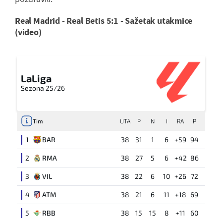
Real Madrid - Real Betis 5:1 - Sažetak utakmice
(video)
LaLiga
Sezona 25/26
Tim
UTA
P
N
I
RA
P
1
BAR
38
31
1
6
+59
94
2
RMA
38
27
5
6
+42
86
3
VIL
38
22
6
10
+26
72
4
ATM
38
21
6
11
+18
69
5
RBB
38
15
15
8
+11
60