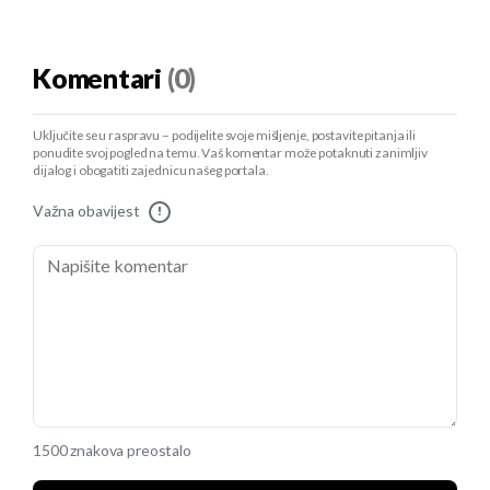
Komentari
(0)
Uključite se u raspravu – podijelite svoje mišljenje, postavite pitanja ili
ponudite svoj pogled na temu. Vaš komentar može potaknuti zanimljiv
dijalog i obogatiti zajednicu našeg portala.
Važna obavijest
!
1500 znakova preostalo