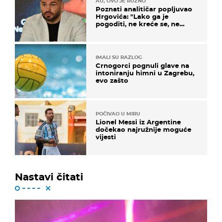
AU, OVO JE RUŽNO
Poznati analitičar popljuvao
Hrgovića: "Lako ga je
pogoditi, ne kreće se, ne
koristi noge..."
IMALI SU RAZLOG
Crnogorci pognuli glave na
intoniranju himni u Zagrebu,
evo zašto
POČIVAO U MIRU
Lionel Messi iz Argentine
dočekao najružnije moguće
vijesti
Nastavi čitati