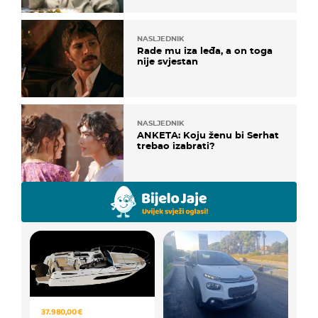
NASLJEDNIK
Rade mu iza leđa, a on toga
nije svjestan
NASLJEDNIK
ANKETA: Koju ženu bi Serhat
trebao izabrati?
37.980,00 €