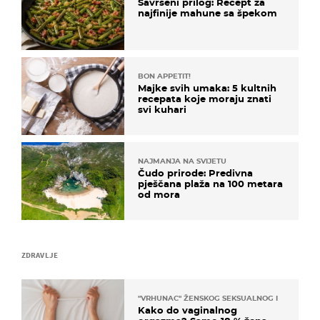
Savršeni prilog: Recept za
najfinije mahune sa špekom
BON APPETIT!
Majke svih umaka: 5 kultnih
recepata koje moraju znati
svi kuhari
NAJMANJA NA SVIJETU
Čudo prirode: Predivna
pješčana plaža na 100 metara
od mora
ZDRAVLJE
"VRHUNAC" ŽENSKOG SEKSUALNOG ISKUSTVA
Kako do vaginalnog