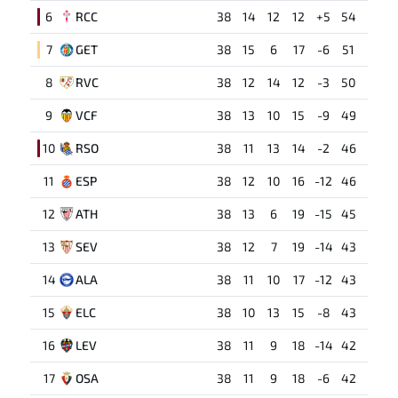
6
RCC
38
14
12
12
+5
54
7
GET
38
15
6
17
-6
51
8
RVC
38
12
14
12
-3
50
9
VCF
38
13
10
15
-9
49
10
RSO
38
11
13
14
-2
46
11
ESP
38
12
10
16
-12
46
12
ATH
38
13
6
19
-15
45
13
SEV
38
12
7
19
-14
43
14
ALA
38
11
10
17
-12
43
15
ELC
38
10
13
15
-8
43
16
LEV
38
11
9
18
-14
42
17
OSA
38
11
9
18
-6
42