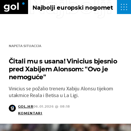
Najbolji
Najbolji europski nogomet
NAPETA SITUACIJA
Čitali mu s usana! Vinicius bjesnio
pred Xabijem Alonsom: "Ovo je
nemoguće"
Vinicius se požalio treneru Xabiju Alonsu tijekom
utakmice Reala i Betisa u La Ligi.
GOL.HR
06.01.2026 @ 08:18
KOMENTARI