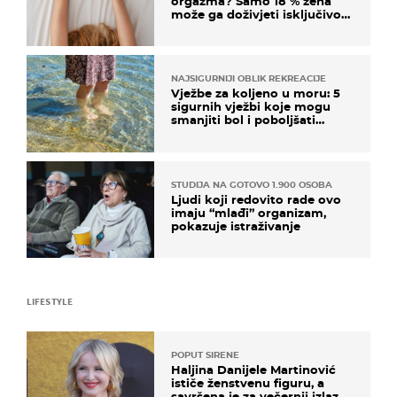
orgazma? Samo 18 % žena
može ga doživjeti isključivo
na ovaj način
NAJSIGURNIJI OBLIK REKREACIJE
Vježbe za koljeno u moru: 5
sigurnih vježbi koje mogu
smanjiti bol i poboljšati
pokretljivost
STUDIJA NA GOTOVO 1.900 OSOBA
Ljudi koji redovito rade ovo
imaju “mlađi” organizam,
pokazuje istraživanje
LIFESTYLE
POPUT SIRENE
Haljina Danijele Martinović
ističe ženstvenu figuru, a
savršena je za večernji izlazak