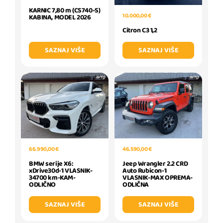
KARNIC 7,80 m (CS740-S)
10.000,00 €
KABINA, MODEL 2026
Citron C3 1,2
SAZNAJ VIŠE
SAZNAJ VIŠE
66.990,00 €
46.590,00 €
BMW serije X6:
Jeep Wrangler 2.2 CRD
xDrive30d-1 VLASNIK-
Auto Rubicon-1
34700 km-KAM-
VLASNIK-MAX OPREMA-
ODLIČNO
ODLIČNA
SAZNAJ VIŠE
SAZNAJ VIŠE