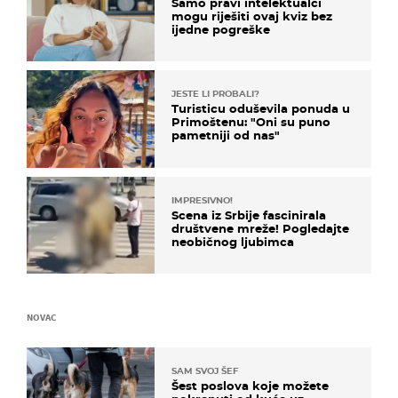
Samo pravi intelektualci
mogu riješiti ovaj kviz bez
ijedne pogreške
JESTE LI PROBALI?
Turisticu oduševila ponuda u
Primoštenu: "Oni su puno
pametniji od nas"
IMPRESIVNO!
Scena iz Srbije fascinirala
društvene mreže! Pogledajte
neobičnog ljubimca
NOVAC
SAM SVOJ ŠEF
Šest poslova koje možete