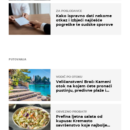
ZA POSLODAVCE
Kako ispravno dati nekome
otkaz i izbjeći najčešće
pogreške te sudske sporove
PUTOVANJA
VODIČ PO OTOKU
Veličanstveni Brač: Kameni
otok na kojem ćete pronaći
pustinju, predivne plaže i
uzbudljivu hranu
OBVEZNO PROBATI!
Prefina ljetna salata od
kupusa: Kremasto
savršenstvo koje najbolje
paše uz pečeno meso