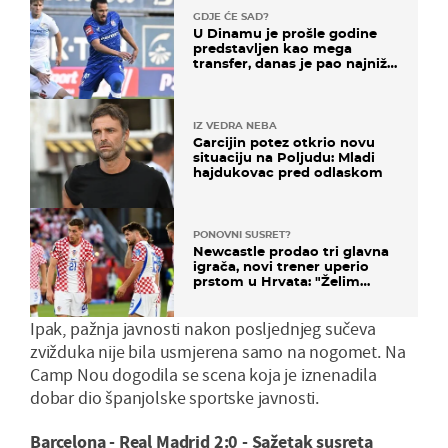
GDJE ĆE SAD?
U Dinamu je prošle godine
predstavljen kao mega
transfer, danas je pao najniže
u karijeri
IZ VEDRA NEBA
Garcijin potez otkrio novu
situaciju na Poljudu: Mladi
hajdukovac pred odlaskom
PONOVNI SUSRET?
Newcastle prodao tri glavna
igrača, novi trener uperio
prstom u Hrvata: "Želim
njega!"
Ipak, pažnja javnosti nakon posljednjeg sučeva
zvižduka nije bila usmjerena samo na nogomet. Na
Camp Nou dogodila se scena koja je iznenadila
dobar dio španjolske sportske javnosti.
Barcelona - Real Madrid 2:0 - Sažetak susreta