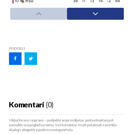
10
RSO
38
11
13
14
-2
46
11
ESP
38
12
10
16
-12
46
12
ATH
38
13
6
19
-15
45
13
SEV
38
12
7
19
-14
43
14
ALA
38
11
10
17
-12
43
PODIJELI
15
ELC
38
10
13
15
-8
43
16
LEV
38
11
9
18
-14
42
17
OSA
38
11
9
18
-6
42
18
MAL
38
11
9
18
-10
42
19
GIR
38
9
14
15
-16
41
Komentari
(0)
20
OVI
38
6
11
21
-34
29
Uključite se u raspravu – podijelite svoje mišljenje, postavite pitanja ili
ponudite svoj pogled na temu. Vaš komentar može potaknuti zanimljiv
dijalog i obogatiti zajednicu našeg portala.