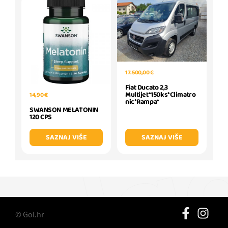
17.500,00 €
Fiat Ducato 2,3
Multijet*150ks*Climatro
14,90 €
nic*Rampa*
SWANSON MELATONIN
120 CPS
SAZNAJ VIŠE
SAZNAJ VIŠE
© Gol.hr