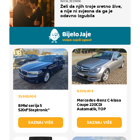
NASLJEDNIK
Želi da njih troje sretno žive,
a nije ni svjesna da ga je
odavno izgubila
8.200,00 €
35.900,00 €
Mercedes-Benz C-klasa
Coupe 220CDi
BMW serija 5
Automatik, TOP
520d*Steptronic*
SAZNAJ VIŠE
SAZNAJ VIŠE