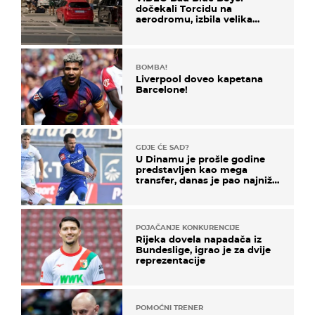
dočekali Torcidu na
aerodromu, izbila velika
masovna tučnjava
BOMBA!
Liverpool doveo kapetana
Barcelone!
GDJE ĆE SAD?
U Dinamu je prošle godine
predstavljen kao mega
transfer, danas je pao najniže
u karijeri
POJAČANJE KONKURENCIJE
Rijeka dovela napadača iz
Bundeslige, igrao je za dvije
reprezentacije
POMOĆNI TRENER