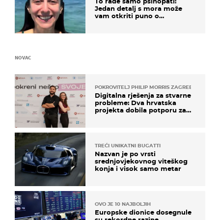
To rade samo psihopati:
Jedan detalj s mora može
vam otkriti puno o
prijateljima
NOVAC
POKROVITELJ PHILIP MORRIS ZAGREB
Digitalna rješenja za stvarne
probleme: Dva hrvatska
projekta dobila potporu za
razvoj
TREĆI UNIKATNI BUGATTI
Nazvan je po vrsti
srednjovjekovnog viteškog
konja i visok samo metar
OVO JE 10 NAJBOLJIH
Europske dionice dosegnule
su rekordne razine