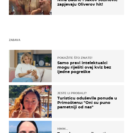
zapjevaju Oliverov hit!
ZABAVA
POKAŽITE ŠTO ZNATE!
Samo pravi intelektualci
mogu riješiti ovaj kviz bez
ijedne pogreške
JESTE LI PROBALI?
Turisticu oduševila ponuda u
Primoštenu: "Oni su puno
pametniji od nas"
HMM…