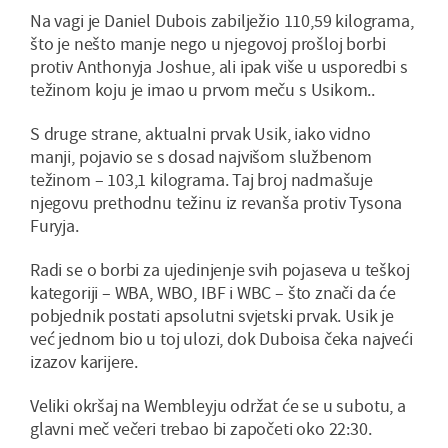
Na vagi je Daniel Dubois zabilježio 110,59 kilograma,
što je nešto manje nego u njegovoj prošloj borbi
protiv Anthonyja Joshue, ali ipak više u usporedbi s
težinom koju je imao u prvom meču s Usikom..
S druge strane, aktualni prvak Usik, iako vidno
manji, pojavio se s dosad najvišom službenom
težinom – 103,1 kilograma. Taj broj nadmašuje
njegovu prethodnu težinu iz revanša protiv Tysona
Furyja.
Radi se o borbi za ujedinjenje svih pojaseva u teškoj
kategoriji – WBA, WBO, IBF i WBC – što znači da će
pobjednik postati apsolutni svjetski prvak. Usik je
već jednom bio u toj ulozi, dok Duboisa čeka najveći
izazov karijere.
Veliki okršaj na Wembleyju održat će se u subotu, a
glavni meč večeri trebao bi započeti oko 22:30.