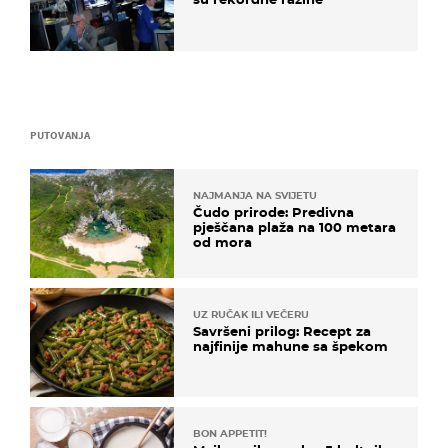
PUTOVANJA
NAJMANJA NA SVIJETU
Čudo prirode: Predivna
pješčana plaža na 100 metara
od mora
UZ RUČAK ILI VEČERU
Savršeni prilog: Recept za
najfinije mahune sa špekom
BON APPETIT!