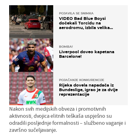
POJAVILA SE SNIMKA
VIDEO Bad Blue Boysi
dočekali Torcidu na
aerodromu, izbila velika
masovna tučnjava
BOMBA!
Liverpool doveo kapetana
Barcelone!
POJAČANJE KONKURENCIJE
Rijeka dovela napadača iz
Bundeslige, igrao je za dvije
reprezentacije
Nakon svih medijskih obveza i promotivnih
aktivnosti, dvojica elitnih teškaša uspješno su
odradili posljednje formalnosti – službeno vaganje i
završno sučeljavanje.