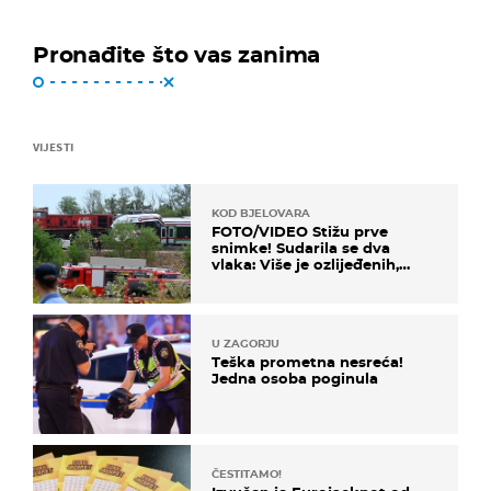
Pronađite što vas zanima
VIJESTI
KOD BJELOVARA
FOTO/VIDEO Stižu prve
snimke! Sudarila se dva
vlaka: Više je ozlijeđenih,
hitne službe na terenu
U ZAGORJU
Teška prometna nesreća!
Jedna osoba poginula
ČESTITAMO!