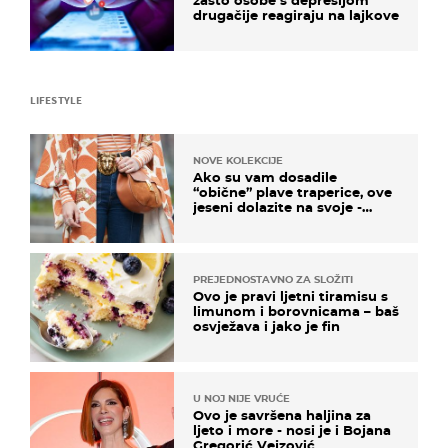
drugačije reagiraju na lajkove
LIFESTYLE
NOVE KOLEKCIJE
Ako su vam dosadile
“obične” plave traperice, ove
jeseni dolazite na svoje -
izdvajamo 15 hit modela
PREJEDNOSTAVNO ZA SLOŽITI
Ovo je pravi ljetni tiramisu s
limunom i borovnicama – baš
osvježava i jako je fin
U NOJ NIJE VRUĆE
Ovo je savršena haljina za
ljeto i more - nosi je i Bojana
Gregorić Vejzović