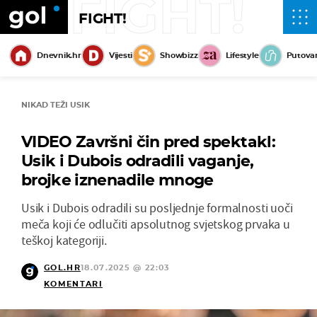
FIGHT!
FIGHT!
Dnevnik.hr
Vijesti
Showbizz
Lifestyle
Putova
NIKAD TEŽI USIK
VIDEO Završni čin pred spektakl:
Usik i Dubois odradili vaganje,
brojke iznenadile mnoge
Usik i Dubois odradili su posljednje formalnosti uoči
meča koji će odlučiti apsolutnog svjetskog prvaka u
teškoj kategoriji.
GOL.HR
18.07.2025 @ 22:03
KOMENTARI