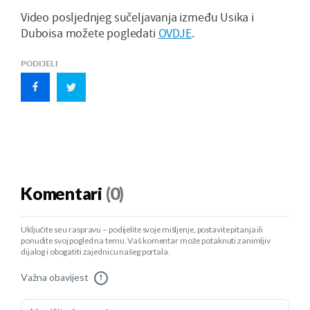
Video posljednjeg sučeljavanja između Usika i
Duboisa možete pogledati
OVDJE
.
PODIJELI
Komentari
(0)
Uključite se u raspravu – podijelite svoje mišljenje, postavite pitanja ili
ponudite svoj pogled na temu. Vaš komentar može potaknuti zanimljiv
dijalog i obogatiti zajednicu našeg portala.
Važna obavijest
!