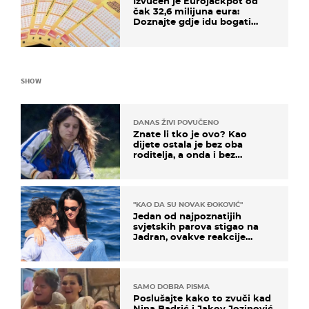
Izvučen je Eurojackpot od
čak 32,6 milijuna eura:
Doznajte gdje idu bogati
dobitci u Hrvatskoj
SHOW
DANAS ŽIVI POVUČENO
Znate li tko je ovo? Kao
dijete ostala je bez oba
roditelja, a onda i bez
milijuna koje je trebala
naslijediti
"KAO DA SU NOVAK ĐOKOVIĆ"
Jedan od najpoznatijih
svjetskih parova stigao na
Jadran, ovakve reakcije
vjerojatno nisu očekivali
SAMO DOBRA PISMA
Poslušajte kako to zvuči kad
Nina Badrić i Jakov Jozinović