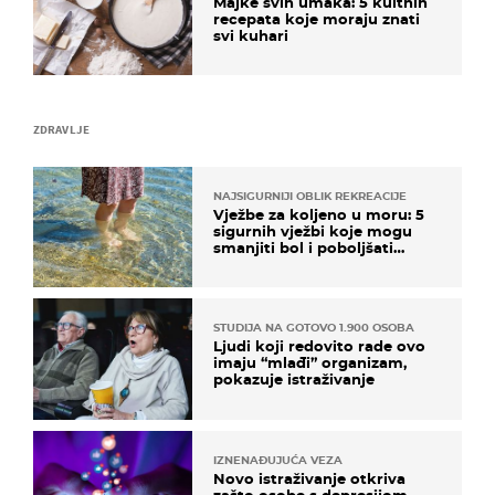
Majke svih umaka: 5 kultnih
recepata koje moraju znati
svi kuhari
ZDRAVLJE
NAJSIGURNIJI OBLIK REKREACIJE
Vježbe za koljeno u moru: 5
sigurnih vježbi koje mogu
smanjiti bol i poboljšati
pokretljivost
STUDIJA NA GOTOVO 1.900 OSOBA
Ljudi koji redovito rade ovo
imaju “mlađi” organizam,
pokazuje istraživanje
IZNENAĐUJUĆA VEZA
Novo istraživanje otkriva
zašto osobe s depresijom