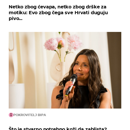
Netko zbog ćevapa, netko zbog drške za
motiku: Evo zbog čega sve Hrvati duguju
pivo...
POKROVITELJ BIPA
Što je stvarno potrebno koži da zablista?