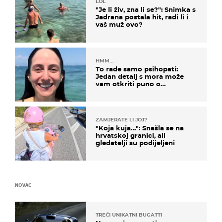
LOL
"Je li živ, zna li se?": Snimka s
Jadrana postala hit, radi li i
vaš muž ovo?
HMM…
To rade samo psihopati:
Jedan detalj s mora može
vam otkriti puno o
prijateljima
ZAMJERATE LI JOJ?
"Koja kuja…": Snašla se na
hrvatskoj granici, ali
gledatelji su podijeljeni
NOVAC
TREĆI UNIKATNI BUGATTI