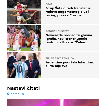
OPA!
Josip Šutalo radi transfer u
redove nogometnog diva i
bivšeg prvaka Europe
PONOVNI SUSRET?
Newcastle prodao tri glavna
igrača, novi trener uperio
prstom u Hrvata: "Želim
njega!"
ŠIRI SE BROJ ZEMALJA
Argentina podržala Infantina,
ali to nije sve
Nastavi čitati