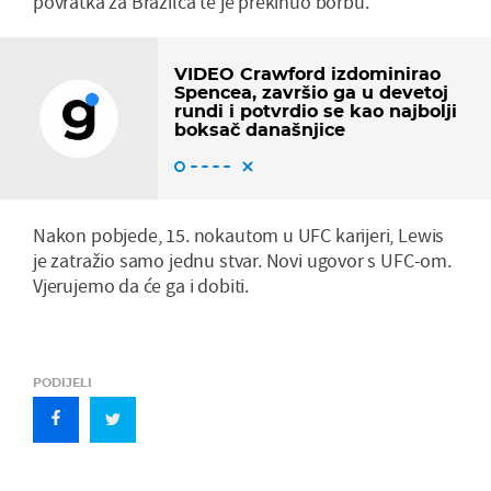
povratka za Brazilca te je prekinuo borbu.
VIDEO Crawford izdominirao
Spencea, završio ga u devetoj
rundi i potvrdio se kao najbolji
boksač današnjice
Nakon pobjede, 15. nokautom u UFC karijeri, Lewis
je zatražio samo jednu stvar. Novi ugovor s UFC-om.
Vjerujemo da će ga i dobiti.
PODIJELI