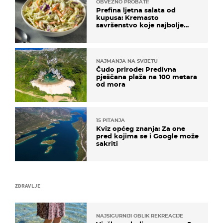
OBVEZNO PROBATI!
Prefina ljetna salata od
kupusa: Kremasto
savršenstvo koje najbolje
paše uz pečeno meso
NAJMANJA NA SVIJETU
Čudo prirode: Predivna
pješčana plaža na 100 metara
od mora
15 PITANJA
Kviz općeg znanja: Za one
pred kojima se i Google može
sakriti
ZDRAVLJE
NAJSIGURNIJI OBLIK REKREACIJE