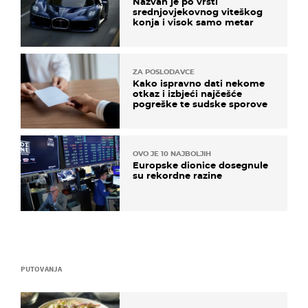
Nazvan je po vrsti
srednjovjekovnog viteškog
konja i visok samo metar
ZA POSLODAVCE
Kako ispravno dati nekome
otkaz i izbjeći najčešće
pogreške te sudske sporove
OVO JE 10 NAJBOLJIH
Europske dionice dosegnule
su rekordne razine
PUTOVANJA