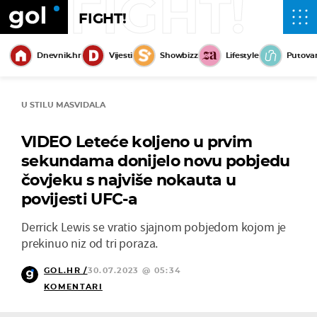
FIGHT!
FIGHT!
Dnevnik.hr
Vijesti
Showbizz
Lifestyle
Putova
U STILU MASVIDALA
VIDEO Leteće koljeno u prvim
sekundama donijelo novu pobjedu
čovjeku s najviše nokauta u
povijesti UFC-a
Derrick Lewis se vratio sjajnom pobjedom kojom je
prekinuo niz od tri poraza.
GOL.HR /
30.07.2023 @ 05:34
KOMENTARI