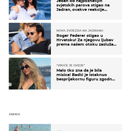
Jedan od najpoznatijih
svjetskih parova stigao na
Jadran, ovakve reakcije
vjerojatno nisu očekivali
NOVA ZVIJEZDA NA JADRANU
Roger Federer stigao u
Hrvatsku! Za njegovu ljubav
prema našem otoku zaslužan
je jedan poznati Hrvat
"VRUĆE JE OVDJE"
Malo tko zna da je bila
misica! Badić je istaknuo
besprijekornu figuru zgodne
voditeljice
ZABAVA