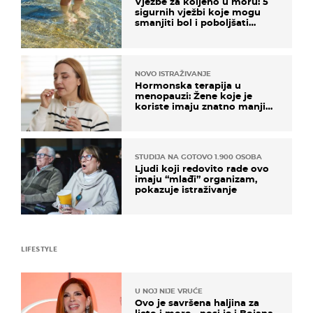
Vježbe za koljeno u moru: 5
sigurnih vježbi koje mogu
smanjiti bol i poboljšati
pokretljivost
NOVO ISTRAŽIVANJE
Hormonska terapija u
menopauzi: Žene koje je
koriste imaju znatno manji
rizik od ovoga
STUDIJA NA GOTOVO 1.900 OSOBA
Ljudi koji redovito rade ovo
imaju “mlađi” organizam,
pokazuje istraživanje
LIFESTYLE
U NOJ NIJE VRUĆE
Ovo je savršena haljina za