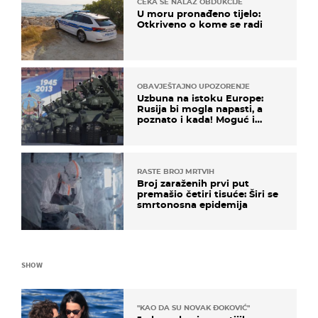
ČEKA SE NALAZ OBDUKCIJE
U moru pronađeno tijelo:
Otkriveno o kome se radi
OBAVJEŠTAJNO UPOZORENJE
Uzbuna na istoku Europe:
Rusija bi mogla napasti, a
poznato i kada! Moguć i
kopneni upad u članicu
NATO-a
RASTE BROJ MRTVIH
Broj zaraženih prvi put
premašio četiri tisuće: Širi se
smrtonosna epidemija
SHOW
"KAO DA SU NOVAK ĐOKOVIĆ"