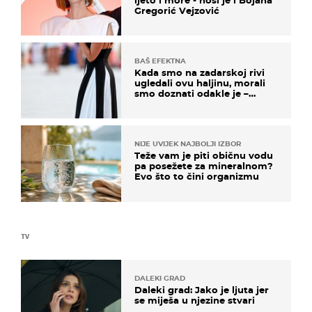
ljeto i more - nosi je i Bojana
Gregorić Vejzović
BAŠ EFEKTNA
Kada smo na zadarskoj rivi
ugledali ovu haljinu, morali
smo doznati odakle je –
košta samo 18 eura
NIJE UVIJEK NAJBOLJI IZBOR
Teže vam je piti običnu vodu
pa posežete za mineralnom?
Evo što to čini organizmu
TV
DALEKI GRAD
Daleki grad: Jako je ljuta jer
se miješa u njezine stvari