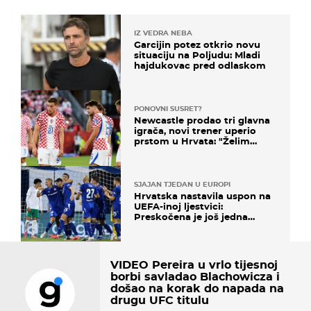
IZ VEDRA NEBA
Garcijin potez otkrio novu
situaciju na Poljudu: Mladi
hajdukovac pred odlaskom
PONOVNI SUSRET?
Newcastle prodao tri glavna
igrača, novi trener uperio
prstom u Hrvata: "Želim
njega!"
SJAJAN TJEDAN U EUROPI
Hrvatska nastavila uspon na
UEFA-inoj ljestvici:
Preskočena je još jedna
država
VIDEO Pereira u vrlo tijesnoj
borbi savladao Blachowicza i
došao na korak do napada na
drugu UFC titulu