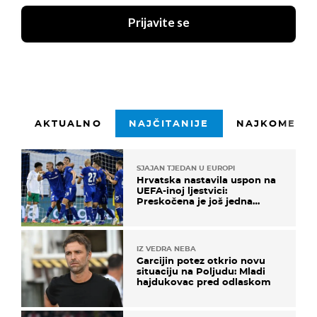
Prijavite se
AKTUALNO
NAJČITANIJE
NAJKOMENTI
SJAJAN TJEDAN U EUROPI
Hrvatska nastavila uspon na
UEFA-inoj ljestvici:
Preskočena je još jedna
država
IZ VEDRA NEBA
Garcijin potez otkrio novu
situaciju na Poljudu: Mladi
hajdukovac pred odlaskom