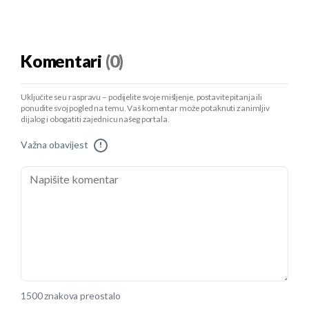
Komentari
(0)
Uključite se u raspravu – podijelite svoje mišljenje, postavite pitanja ili
ponudite svoj pogled na temu. Vaš komentar može potaknuti zanimljiv
dijalog i obogatiti zajednicu našeg portala.
Važna obavijest
!
1500 znakova preostalo