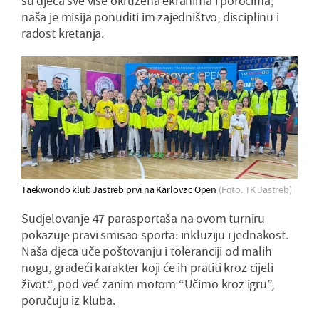
su djeca sve više okružena ekranima i porocima,
naša je misija ponuditi im zajedništvo, disciplinu i
radost kretanja.
Taekwondo klub Jastreb prvi na Karlovac Open
(Foto: TK Jastreb)
Sudjelovanje 47 parasportaša na ovom turniru
pokazuje pravi smisao sporta: inkluziju i jednakost.
Naša djeca uče poštovanju i toleranciji od malih
nogu, gradeći karakter koji će ih pratiti kroz cijeli
život.“, pod već zanim motom “Učimo kroz igru”,
poručuju iz kluba.