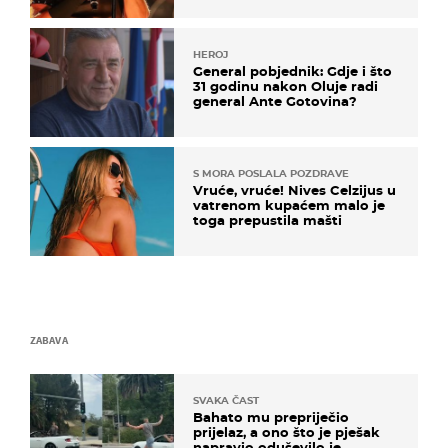
HEROJ
General pobjednik: Gdje i što
31 godinu nakon Oluje radi
general Ante Gotovina?
S MORA POSLALA POZDRAVE
Vruće, vruće! Nives Celzijus u
vatrenom kupaćem malo je
toga prepustila mašti
ZABAVA
SVAKA ČAST
Bahato mu prepriječio
prijelaz, a ono što je pješak
napravio oduševilo je