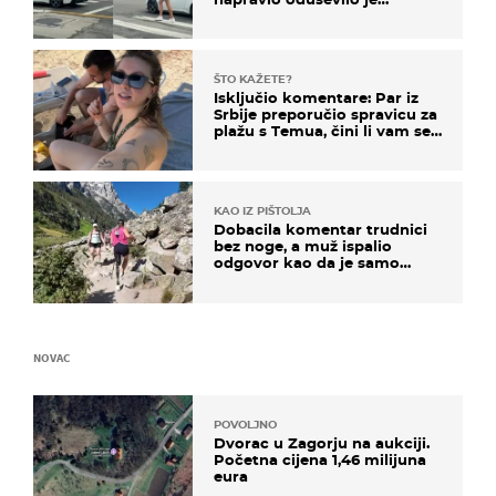
društvene mreže
ŠTO KAŽETE?
Isključio komentare: Par iz
Srbije preporučio spravicu za
plažu s Temua, čini li vam se
ovo sigurnim?
KAO IZ PIŠTOLJA
Dobacila komentar trudnici
bez noge, a muž ispalio
odgovor kao da je samo
čekao…
NOVAC
POVOLJNO
Dvorac u Zagorju na aukciji.
Početna cijena 1,46 milijuna
eura