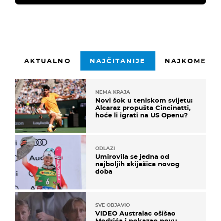
AKTUALNO
NAJČITANIJE
NAJKOMENTI
NEMA KRAJA
Novi šok u teniskom svijetu:
Alcaraz propušta Cincinatti,
hoće li igrati na US Openu?
ODLAZI
Umirovila se jedna od
najboljih skijašica novog
doba
SVE OBJAVIO
VIDEO Australac ošišao
Modrića i pokazao novu