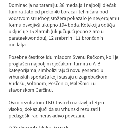
Dominacija na tatamiju: 38 medalja i najbolji dječak
turnira Jato od preko 40 boraca i tehničara pod
vodstvom stručnog stožera pokazalo je nevjerojatnu
formu osvojivši ukupno 194 boda. Kolekcija odličja
uključuje 15 zlatnih (uključujući jedno zlato u
parataekwondou), 12 srebrnih i 11 brončanih
medalja.
Posebne čestitke idu mladom Svenu Račkom, koji je
proglašen najboljim dječakom turnira u A-B
kategorijama, simbolizirajući novu generaciju
vrhunskih sportaša koji stasaju u zagrebačkom
Rudešu, Voltinom, Peščenici, Malešnici i u
slavonskom Garčinu.
Ovim rezultatom TKD Jastreb nastavlja letjeti
visoko, dokazujući da su vrhunski rezultati i
pedagoški rad neraskidivo povezani.