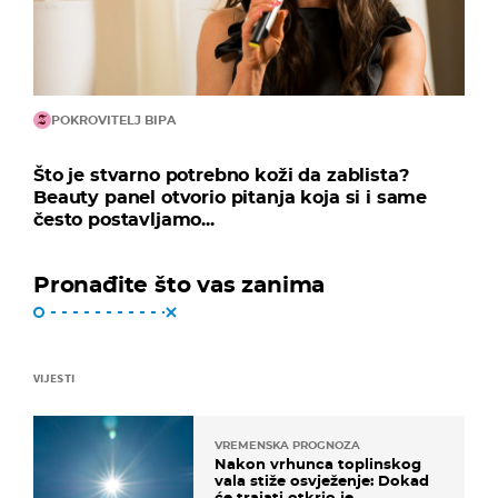
POKROVITELJ BIPA
Što je stvarno potrebno koži da zablista?
Beauty panel otvorio pitanja koja si i same
često postavljamo...
Pronađite što vas zanima
VIJESTI
VREMENSKA PROGNOZA
Nakon vrhunca toplinskog
vala stiže osvježenje: Dokad
će trajati otkrio je