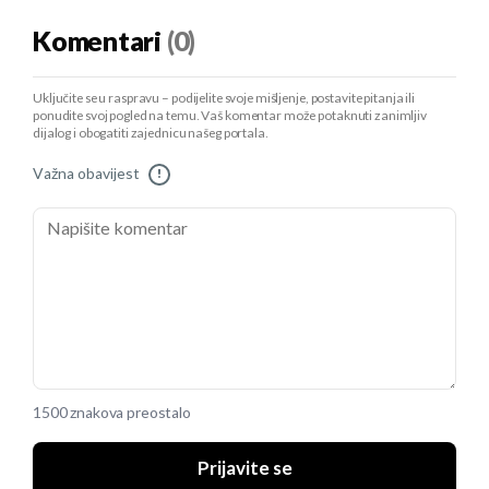
Komentari
(0)
Uključite se u raspravu – podijelite svoje mišljenje, postavite pitanja ili
ponudite svoj pogled na temu. Vaš komentar može potaknuti zanimljiv
dijalog i obogatiti zajednicu našeg portala.
Važna obavijest
!
1500 znakova preostalo
Prijavite se