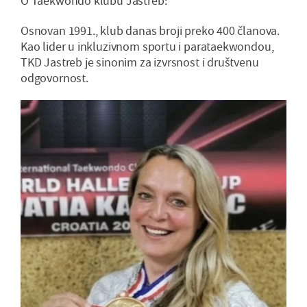
O Taekwondo klubu Jastreb:
Osnovan 1991., klub danas broji preko 400 članova.
Kao lider u inkluzivnom sportu i parataekwondou,
TKD Jastreb je sinonim za izvrsnost i društvenu
odgovornost.