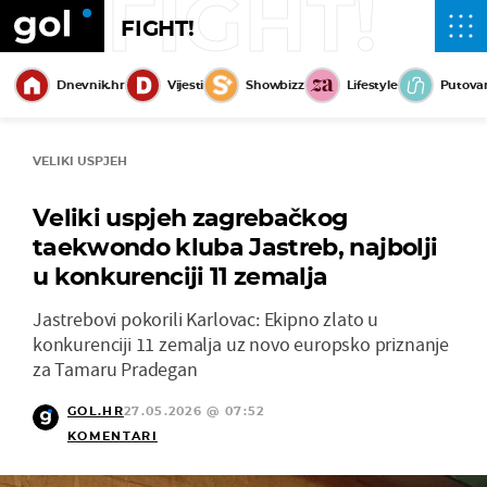
FIGHT!
FIGHT!
Dnevnik.hr
Vijesti
Showbizz
Lifestyle
Putova
VELIKI USPJEH
Veliki uspjeh zagrebačkog
taekwondo kluba Jastreb, najbolji
u konkurenciji 11 zemalja
Jastrebovi pokorili Karlovac: Ekipno zlato u
konkurenciji 11 zemalja uz novo europsko priznanje
za Tamaru Pradegan
GOL.HR
27.05.2026 @ 07:52
KOMENTARI