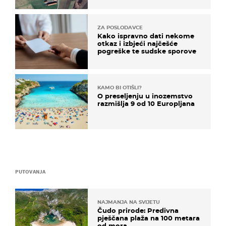
ZA POSLODAVCE
Kako ispravno dati nekome
otkaz i izbjeći najčešće
pogreške te sudske sporove
KAMO BI OTIŠLI?
O preseljenju u inozemstvo
razmišlja 9 od 10 Europljana
PUTOVANJA
NAJMANJA NA SVIJETU
Čudo prirode: Predivna
pješčana plaža na 100 metara
od mora