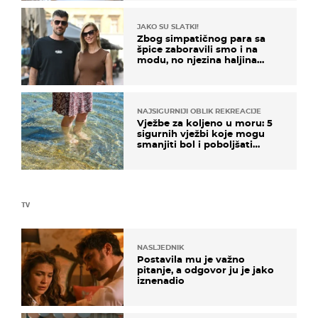
JAKO SU SLATKI!
Zbog simpatičnog para sa
špice zaboravili smo i na
modu, no njezina haljina
itekako nas se dojmila
NAJSIGURNIJI OBLIK REKREACIJE
Vježbe za koljeno u moru: 5
sigurnih vježbi koje mogu
smanjiti bol i poboljšati
pokretljivost
TV
NASLJEDNIK
Postavila mu je važno
pitanje, a odgovor ju je jako
iznenadio