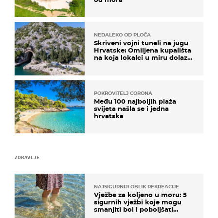
NEDALEKO OD PLOČA
Skriveni vojni tuneli na jugu
Hrvatske: Omiljena kupališta
na koja lokalci u miru dolaze
roniti i skakati u more
POKROVITELJ CORONA
Među 100 najboljih plaža
svijeta našla se i jedna
hrvatska
ZDRAVLJE
NAJSIGURNIJI OBLIK REKREACIJE
Vježbe za koljeno u moru: 5
sigurnih vježbi koje mogu
smanjiti bol i poboljšati
pokretljivost