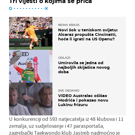
Tri vijesti o kojima se priča
NEMA KRAJA
Novi šok u teniskom svijetu:
Alcaraz propušta Cincinatti,
hoće li igrati na US Openu?
ODLAZI
Umirovila se jedna od
najboljih skijašica novog
doba
SVE OBJAVIO
VIDEO Australac ošišao
Modrića i pokazao novu
Lukinu frizuru
U konkurenciji od 593 natjecatelja iz 48 klubova i 11
zemalja, uz sudjelovanje i 47 parasportaša,
zagrebački Taekwondo klub Jastreb nadmoćno je