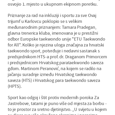
osvojio 1. mjesto u ukupnom ekipnom poretku.
Priznanje za rad na inkluziji i sportu za sve Ovaj
trijumf u Karlovcu poklopio se s velikim
međunarodnim priznanjem: Tamara Pradegan,
glavna trenerica kluba, imenovana je u prestižni
odbor Europske taekwondo unije "ETU Taekwondo
for All". Koliko je njezina uloga značajna za hrvatski
taekwondo sport, potvrđuje i nedavni sastanak s
predsjednikom HTS-a prof. dr. Draganom Primorcem
i predsjednicom Hrvatskog parataekwondo saveza
gđom. Martinom Peranović, na kojem se radilo na
jačanju suradnje između Hrvatskog taekwondo
saveza (HTS) i Hrvatskog para taekwondo saveza
(HPTS).
Sport kao odgoj i štit protiv modernih poroka Za
Jastrebove, tatami je puno više od mjesta za borbu -
to je prostor za sretno djetinjstvo. „U svijetu u kojem