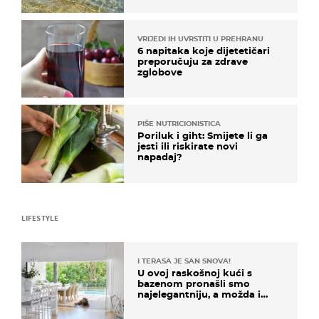
VRIJEDI IH UVRSTITI U PREHRANU
6 napitaka koje dijetetičari
preporučuju za zdrave
zglobove
PIŠE NUTRICIONISTICA
Poriluk i giht: Smijete li ga
jesti ili riskirate novi
napadaj?
LIFESTYLE
I TERASA JE SAN SNOVA!
U ovoj raskošnoj kući s
bazenom pronašli smo
najelegantniju, a možda i
najljepšu bijelu kuhinju