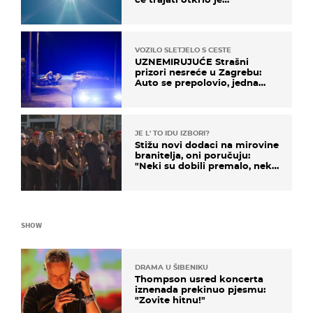
meteorolog
VOZILO SLETJELO S CESTE
UZNEMIRUJUĆE Strašni
prizori nesreće u Zagrebu:
Auto se prepolovio, jedna
osoba poginula
JE L' TO IDU IZBORI?
Stižu novi dodaci na mirovine
branitelja, oni poručuju:
"Neki su dobili premalo, neki
su dobili previše"
SHOW
DRAMA U ŠIBENIKU
Thompson usred koncerta
iznenada prekinuo pjesmu:
"Zovite hitnu!"