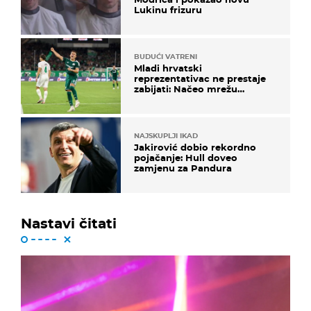
Lukinu frizuru
BUDUĆI VATRENI
Mladi hrvatski
reprezentativac ne prestaje
zabijati: Načeo mrežu
bugarskog velikana
NAJSKUPLJI IKAD
Jakirović dobio rekordno
pojačanje: Hull doveo
zamjenu za Pandura
Nastavi čitati