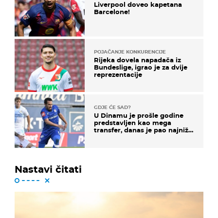
Liverpool doveo kapetana
Barcelone!
POJAČANJE KONKURENCIJE
Rijeka dovela napadača iz
Bundeslige, igrao je za dvije
reprezentacije
GDJE ĆE SAD?
U Dinamu je prošle godine
predstavljen kao mega
transfer, danas je pao najniže
u karijeri
Nastavi čitati