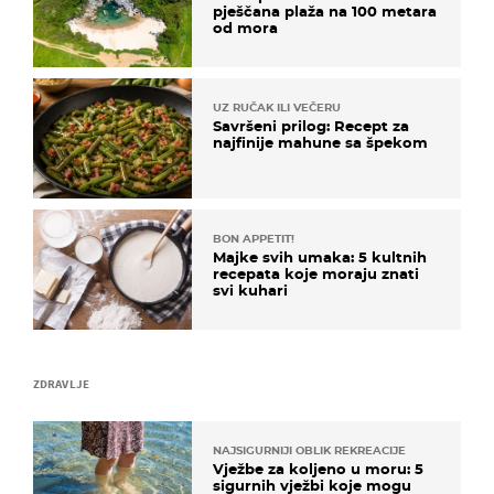
pješčana plaža na 100 metara
od mora
UZ RUČAK ILI VEČERU
Savršeni prilog: Recept za
najfinije mahune sa špekom
BON APPETIT!
Majke svih umaka: 5 kultnih
recepata koje moraju znati
svi kuhari
ZDRAVLJE
NAJSIGURNIJI OBLIK REKREACIJE
Vježbe za koljeno u moru: 5
sigurnih vježbi koje mogu