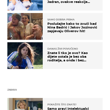
Jadran, ovakve reakcije
vjerojatno nisu očekivali
SAMO DOBRA PISMA
Poslušajte kako to zvuči kad
Nina Badrić i Jakov Jozinović
zapjevaju Oliverov hit!
DANAS ŽIVI POVUČENO
Znate li tko je ovo? Kao
dijete ostala je bez oba
roditelja, a onda i bez
milijuna koje je trebala
naslijediti
ZABAVA
POKAŽITE ŠTO ZNATE!
Samo pravi intelektualci