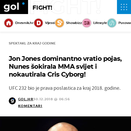
FIGHT!
FIGHT!
Dnevnik.hr
Vijesti
Showbizz
Lifestyle
Putova
SPEKTAKL ZA KRAJ GODINE
Jon Jones dominantno vratio pojas,
Nunes šokirala MMA svijet i
nokautirala Cris Cyborg!
UFC 232 bio je prava poslastica za kraj 2018. godine.
GOL.HR
30.12.2018 @ 06:56
KOMENTARI