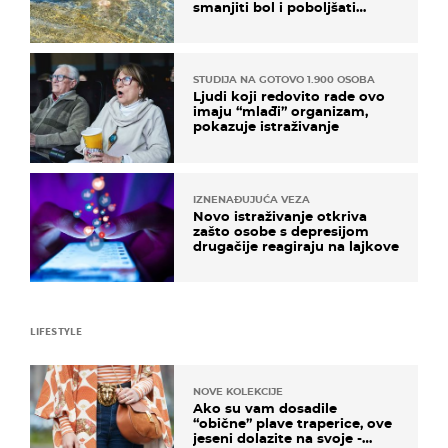
smanjiti bol i poboljšati
pokretljivost
STUDIJA NA GOTOVO 1.900 OSOBA
Ljudi koji redovito rade ovo
imaju “mlađi” organizam,
pokazuje istraživanje
IZNENAĐUJUĆA VEZA
Novo istraživanje otkriva
zašto osobe s depresijom
drugačije reagiraju na lajkove
LIFESTYLE
NOVE KOLEKCIJE
Ako su vam dosadile
“obične” plave traperice, ove
jeseni dolazite na svoje -