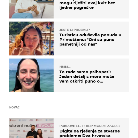
mogu riješiti ovaj kviz bez
ijedne pogreške
JESTE LI PROBALI?
Turisticu oduševila ponuda u
Primoštenu: "Oni su puno
pametniji od nas"
HMM…
To rade samo psihopati:
Jedan detalj s mora može
vam otkriti puno o
prijateljima
NOVAC
POKROVITELJ PHILIP MORRIS ZAGREB
Digitalna rješenja za stvarne
probleme: Dva hrvatska