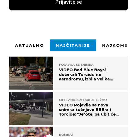
Prijavite se
AKTUALNO
NAJČITANIJE
NAJKOMENTI
POJAVILA SE SNIMKA
VIDEO Bad Blue Boysi
dočekali Torcidu na
aerodromu, izbila velika
masovna tučnjava
CIPELARILI GA DOK JE LEŽAO
VIDEO Pojavila se nova
snimka tučnjave BBB-a i
Torcide: "Je*ote, pa ubit će
ga!"
BOMBA!