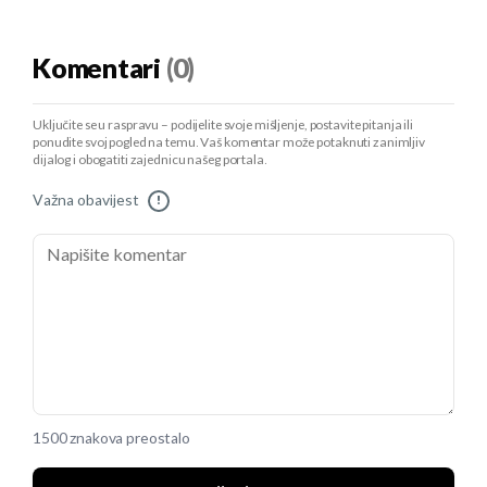
Komentari
(0)
Uključite se u raspravu – podijelite svoje mišljenje, postavite pitanja ili
ponudite svoj pogled na temu. Vaš komentar može potaknuti zanimljiv
dijalog i obogatiti zajednicu našeg portala.
Važna obavijest
!
1500 znakova preostalo