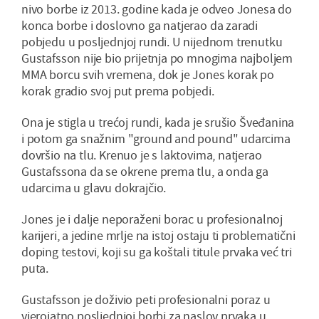
nivo borbe iz 2013. godine kada je odveo Jonesa do
konca borbe i doslovno ga natjerao da zaradi
pobjedu u posljednjoj rundi. U nijednom trenutku
Gustafsson nije bio prijetnja po mnogima najboljem
MMA borcu svih vremena, dok je Jones korak po
korak gradio svoj put prema pobjedi.
Ona je stigla u trećoj rundi, kada je srušio Šveđanina
i potom ga snažnim "ground and pound" udarcima
dovršio na tlu. Krenuo je s laktovima, natjerao
Gustafssona da se okrene prema tlu, a onda ga
udarcima u glavu dokrajčio.
Jones je i dalje neporaženi borac u profesionalnoj
karijeri, a jedine mrlje na istoj ostaju ti problematični
doping testovi, koji su ga koštali titule prvaka već tri
puta.
Gustafsson je doživio peti profesionalni poraz u
vjerojatno posljednjoj borbi za naslov prvaka u