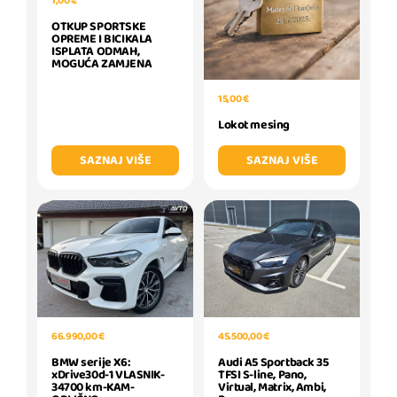
1,00 €
OTKUP SPORTSKE
OPREME I BICIKALA
ISPLATA ODMAH,
MOGUĆA ZAMJENA
15,00 €
Lokot mesing
SAZNAJ VIŠE
SAZNAJ VIŠE
66.990,00 €
45.500,00 €
BMW serije X6:
Audi A5 Sportback 35
xDrive30d-1 VLASNIK-
TFSI S-line, Pano,
34700 km-KAM-
Virtual, Matrix, Ambi,