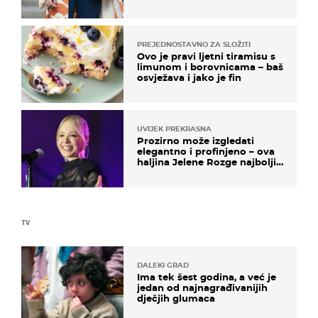
izdvajamo 15 hit modela
PREJEDNOSTAVNO ZA SLOŽITI
Ovo je pravi ljetni tiramisu s
limunom i borovnicama – baš
osvježava i jako je fin
UVIJEK PREKRASNA
Prozirno može izgledati
elegantno i profinjeno – ova
haljina Jelene Rozge najbolji
je dokaz
TV
DALEKI GRAD
Ima tek šest godina, a već je
jedan od najnagrađivanijih
dječjih glumaca