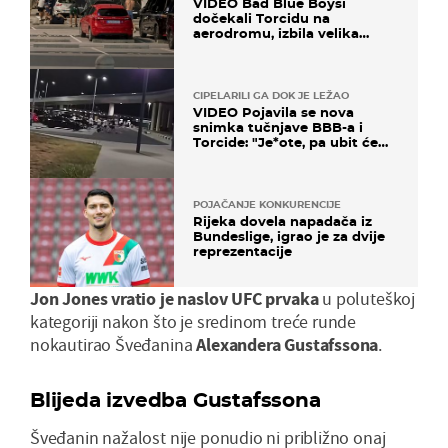
VIDEO Bad Blue Boysi
dočekali Torcidu na
aerodromu, izbila velika
masovna tučnjava
CIPELARILI GA DOK JE LEŽAO
VIDEO Pojavila se nova
snimka tučnjave BBB-a i
Torcide: "Je*ote, pa ubit će
ga!"
POJAČANJE KONKURENCIJE
Rijeka dovela napadača iz
Bundeslige, igrao je za dvije
reprezentacije
Jon Jones vratio je naslov UFC prvaka
u poluteškoj
kategoriji nakon što je sredinom treće runde
nokautirao Šveđanina
Alexandera Gustafssona
.
Blijeda izvedba Gustafssona
Šveđanin nažalost nije ponudio ni približno onaj