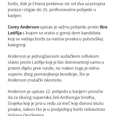
borbi, dok je Chiesa prekinuo niz od dva uzastopna
poraza i stigao do 15. profesionalne pobjede u
karijeri.
Corey Anderson
upisao je važnu pobjedu protiv
Ilira
Latifija
s kojom se vratio u gornji dom kandidata
koji se nadaju borbi za naslov prvaka u poluteškoj
kategoriji.
Anderson je jednoglasnom sudačkom odlukom
slavio protiv Latifija koji je bio dominantniji samo u
prvom dijelu prve runde, no nakon toga je vidno
usporio zbog pomanjkanja kondicije, što je
Anderson znalački iskoristio.
Anderson je upisao 12. pobjedu u karijeri i poručio
da za idućeg suparnika želi Anthonyja Smitha,
čovjeka koji je prvi u redu za meč koji donosi titulu
prvaka, nakon što je u posljednjoj borbi nokautirao
Voljana Oezdemira.