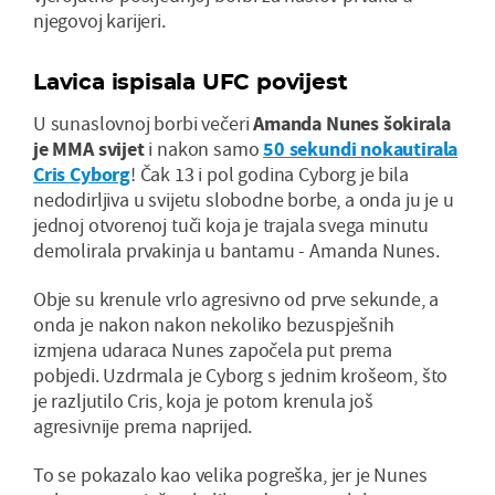
njegovoj karijeri.
Lavica ispisala UFC povijest
U sunaslovnoj borbi večeri
Amanda Nunes šokirala
je MMA svijet
i nakon samo
50 sekundi nokautirala
Cris Cyborg
! Čak 13 i pol godina Cyborg je bila
nedodirljiva u svijetu slobodne borbe, a onda ju je u
jednoj otvorenoj tuči koja je trajala svega minutu
demolirala prvakinja u bantamu - Amanda Nunes.
Obje su krenule vrlo agresivno od prve sekunde, a
onda je nakon nakon nekoliko bezuspješnih
izmjena udaraca Nunes započela put prema
pobjedi. Uzdrmala je Cyborg s jednim krošeom, što
je razljutilo Cris, koja je potom krenula još
agresivnije prema naprijed.
To se pokazalo kao velika pogreška, jer je Nunes