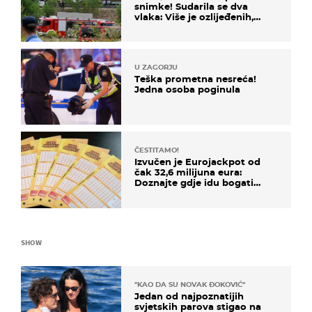
snimke! Sudarila se dva
vlaka: Više je ozlijeđenih,
hitne službe na terenu
U ZAGORJU
Teška prometna nesreća!
Jedna osoba poginula
ČESTITAMO!
Izvučen je Eurojackpot od
čak 32,6 milijuna eura:
Doznajte gdje idu bogati
dobitci u Hrvatskoj
SHOW
"KAO DA SU NOVAK ĐOKOVIĆ"
Jedan od najpoznatijih
svjetskih parova stigao na