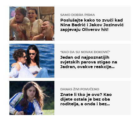
SAMO DOBRA PISMA
Poslušajte kako to zvuči kad
Nina Badrić i Jakov Jozinović
zapjevaju Oliverov hit!
"KAO DA SU NOVAK ĐOKOVIĆ"
Jedan od najpoznatijih
svjetskih parova stigao na
Jadran, ovakve reakcije
vjerojatno nisu očekivali
DANAS ŽIVI POVUČENO
Znate li tko je ovo? Kao
dijete ostala je bez oba
roditelja, a onda i bez
milijuna koje je trebala
naslijediti