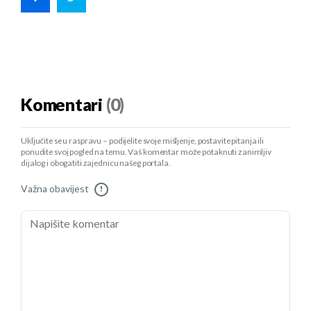
Komentari
(0)
Uključite se u raspravu – podijelite svoje mišljenje, postavite pitanja ili
ponudite svoj pogled na temu. Vaš komentar može potaknuti zanimljiv
dijalog i obogatiti zajednicu našeg portala.
Važna obavijest
!