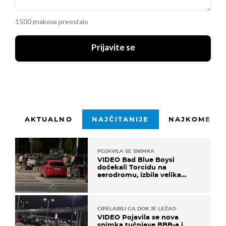
1500 znakova preostalo
Prijavite se
AKTUALNO
NAJČITANIJE
NAJKOMENTI
POJAVILA SE SNIMKA
VIDEO Bad Blue Boysi
dočekali Torcidu na
aerodromu, izbila velika
masovna tučnjava
CIPELARILI GA DOK JE LEŽAO
VIDEO Pojavila se nova
snimka tučnjave BBB-a i