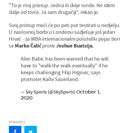
"To je moj pristup. Jedna ili dvije runde. Ne idem
dalje od treće. Ja sam drugačiji", rekao je.
Svoj pristup moći će po peti put testirati u nedjelju.
U naslovnoj borbi u Londonu sudjeluje još jedan
Hrvat - za WBA internacionalni poluteški pojas bori
se
Marko Čalić
protiv
Joshue Buatsija.
Alen Babic has been warned that he will
have to "walk the walk eventually" if he
keeps challenging Filip Hrgovic, says
promoter Kalle Sauerland.
— Sky Sports (@SkySports)
October 1,
2020
PODIJELI