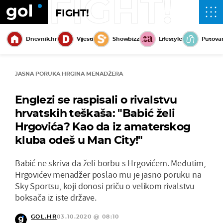
FIGHT!
FIGHT!
Dnevnik.hr
Vijesti
Showbizz
Lifestyle
Putova
JASNA PORUKA HRGINA MENADŽERA
Englezi se raspisali o rivalstvu
hrvatskih teškaša: "Babić želi
Hrgovića? Kao da iz amaterskog
kluba odeš u Man City!"
Babić ne skriva da želi borbu s Hrgovićem. Međutim,
Hrgovićev menadžer poslao mu je jasno poruku na
Sky Sportsu, koji donosi priču o velikom rivalstvu
boksača iz iste države.
GOL.HR
03.10.2020 @ 08:10