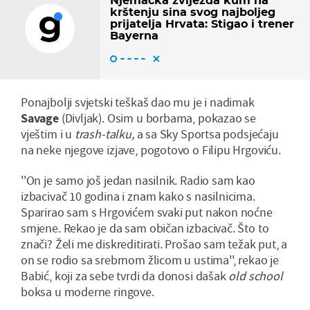
Njemačka zvijezda kum na
krštenju sina svog najboljeg
prijatelja Hrvata: Stigao i trener
Bayerna
Ponajbolji svjetski teškaš dao mu je i nadimak
Savage
(Divljak). Osim u borbama, pokazao se
vještim i u
trash-talku,
a sa Sky Sportsa podsjećaju
na neke njegove izjave, pogotovo o Filipu Hrgoviću.
''On je samo još jedan nasilnik. Radio sam kao
izbacivač 10 godina i znam kako s nasilnicima.
Sparirao sam s Hrgovićem svaki put nakon noćne
smjene. Rekao je da sam običan izbacivač. Što to
znači? Želi me diskreditirati. Prošao sam težak put, a
on se rodio sa srebrnom žlicom u ustima'', rekao je
Babić, koji za sebe tvrdi da donosi dašak
old school
boksa u moderne ringove.