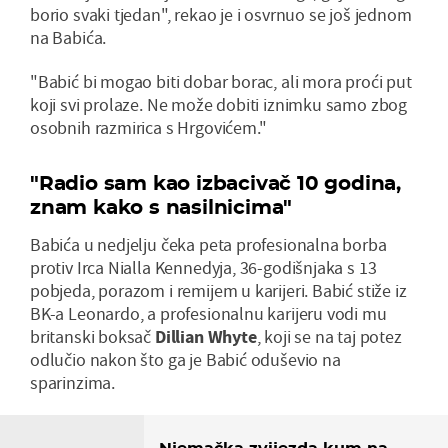
borio svaki tjedan", rekao je i osvrnuo se još jednom
na Babića.
"Babić bi mogao biti dobar borac, ali mora proći put
koji svi prolaze. Ne može dobiti iznimku samo zbog
osobnih razmirica s Hrgovićem."
"Radio sam kao izbacivač 10 godina,
znam kako s nasilnicima"
Babića u nedjelju čeka peta profesionalna borba
protiv Irca Nialla Kennedyja, 36-godišnjaka s 13
pobjeda, porazom i remijem u karijeri. Babić stiže iz
BK-a Leonardo, a profesionalnu karijeru vodi mu
britanski boksač
Dillian Whyte
, koji se na taj potez
odlučio nakon što ga je Babić oduševio na
sparinzima.