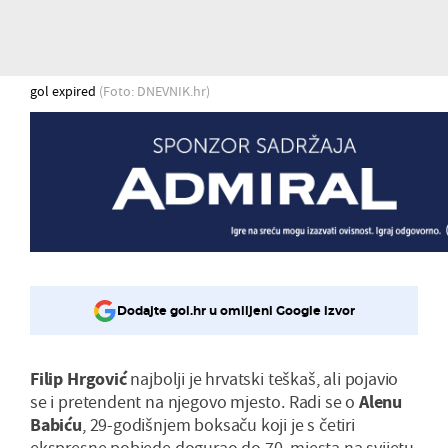
gol expired
(Foto: DNEVNIK.hr)
Dodajte gol.hr u omiljeni Google izvor
Filip Hrgović
najbolji je hrvatski teškaš, ali pojavio
se i pretendent na njegovo mjesto. Radi se o
Alenu
Babiću
, 29-godišnjem boksaču koji je s četiri
ekspresne pobjede dogurao do 70. mjesta na svijetu