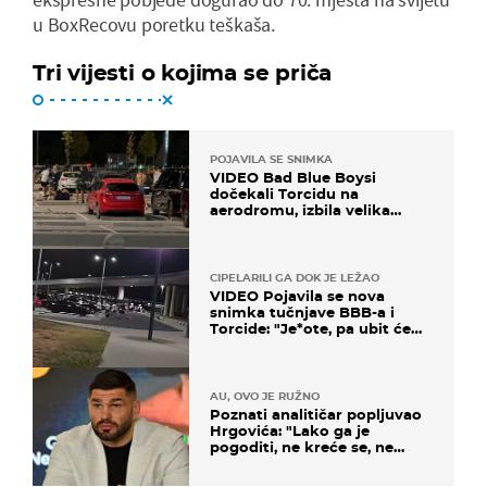
u BoxRecovu poretku teškaša.
Tri vijesti o kojima se priča
POJAVILA SE SNIMKA
VIDEO Bad Blue Boysi
dočekali Torcidu na
aerodromu, izbila velika
masovna tučnjava
CIPELARILI GA DOK JE LEŽAO
VIDEO Pojavila se nova
snimka tučnjave BBB-a i
Torcide: "Je*ote, pa ubit će
ga!"
AU, OVO JE RUŽNO
Poznati analitičar popljuvao
Hrgovića: "Lako ga je
pogoditi, ne kreće se, ne
koristi noge..."