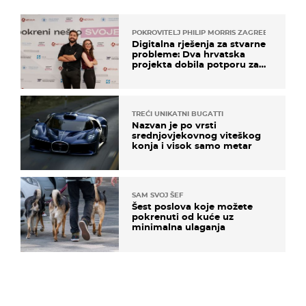
POKROVITELJ PHILIP MORRIS ZAGREB
Digitalna rješenja za stvarne
probleme: Dva hrvatska
projekta dobila potporu za
razvoj
TREĆI UNIKATNI BUGATTI
Nazvan je po vrsti
srednjovjekovnog viteškog
konja i visok samo metar
SAM SVOJ ŠEF
Šest poslova koje možete
pokrenuti od kuće uz
minimalna ulaganja