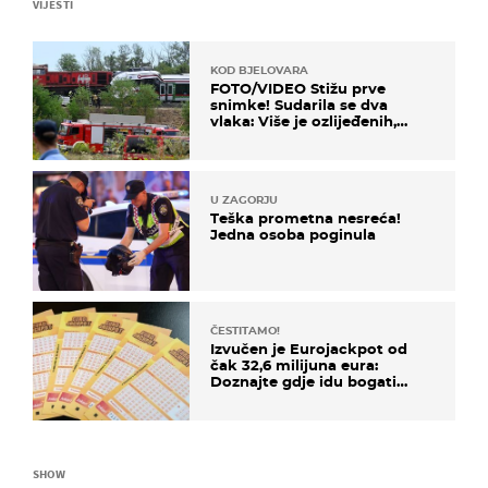
VIJESTI
KOD BJELOVARA
FOTO/VIDEO Stižu prve
snimke! Sudarila se dva
vlaka: Više je ozlijeđenih,
hitne službe na terenu
U ZAGORJU
Teška prometna nesreća!
Jedna osoba poginula
ČESTITAMO!
Izvučen je Eurojackpot od
čak 32,6 milijuna eura:
Doznajte gdje idu bogati
dobitci u Hrvatskoj
SHOW