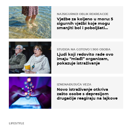
NAJSIGURNIJI OBLIK REKREACIJE
Vježbe za koljeno u moru: 5
sigurnih vježbi koje mogu
smanjiti bol i poboljšati
pokretljivost
STUDIJA NA GOTOVO 1.900 OSOBA
Ljudi koji redovito rade ovo
imaju “mlađi” organizam,
pokazuje istraživanje
IZNENAĐUJUĆA VEZA
Novo istraživanje otkriva
zašto osobe s depresijom
drugačije reagiraju na lajkove
LIFESTYLE