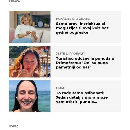
ZABAVA
POKAŽITE ŠTO ZNATE!
Samo pravi intelektualci
mogu riješiti ovaj kviz bez
ijedne pogreške
JESTE LI PROBALI?
Turisticu oduševila ponuda u
Primoštenu: "Oni su puno
pametniji od nas"
HMM…
To rade samo psihopati:
Jedan detalj s mora može
vam otkriti puno o
prijateljima
NOVAC