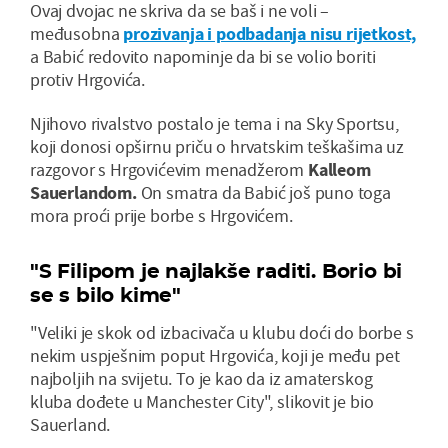
Ovaj dvojac ne skriva da se baš i ne voli –
međusobna
prozivanja i podbadanja nisu rijetkost,
a Babić redovito napominje da bi se volio boriti
protiv Hrgovića.
Njihovo rivalstvo postalo je tema i na Sky Sportsu,
koji donosi opširnu priču o hrvatskim teškašima uz
razgovor s Hrgovićevim menadžerom
Kalleom
Sauerlandom.
On smatra da Babić još puno toga
mora proći prije borbe s Hrgovićem.
"S Filipom je najlakše raditi. Borio bi
se s bilo kime"
"Veliki je skok od izbacivača u klubu doći do borbe s
nekim uspješnim poput Hrgovića, koji je među pet
najboljih na svijetu. To je kao da iz amaterskog
kluba dođete u Manchester City", slikovit je bio
Sauerland.