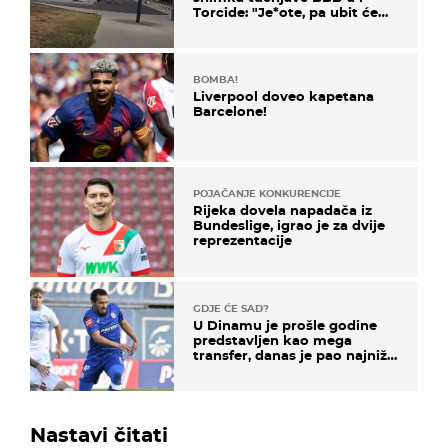
Torcide: "Je*ote, pa ubit će
ga!"
BOMBA!
Liverpool doveo kapetana
Barcelone!
POJAČANJE KONKURENCIJE
Rijeka dovela napadača iz
Bundeslige, igrao je za dvije
reprezentacije
GDJE ĆE SAD?
U Dinamu je prošle godine
predstavljen kao mega
transfer, danas je pao najniže
u karijeri
Nastavi čitati