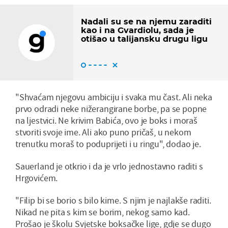
Nadali su se na njemu zaraditi
kao i na Gvardiolu, sada je
otišao u talijansku drugu ligu
"Shvaćam njegovu ambiciju i svaka mu čast. Ali neka
prvo odradi neke nižerangirane borbe, pa se popne
na ljestvici. Ne krivim Babića, ovo je boks i moraš
stvoriti svoje ime. Ali ako puno pričaš, u nekom
trenutku moraš to poduprijeti i u ringu", dodao je.
Sauerland je otkrio i da je vrlo jednostavno raditi s
Hrgovićem.
"Filip bi se borio s bilo kime. S njim je najlakše raditi.
Nikad ne pita s kim se borim, nekog samo kad.
Prošao je školu Svjetske boksačke lige, gdje se dugo