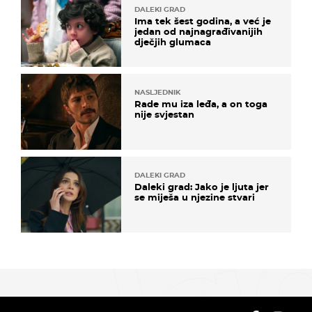
DALEKI GRAD
Ima tek šest godina, a već je
jedan od najnagrađivanijih
dječjih glumaca
NASLJEDNIK
Rade mu iza leđa, a on toga
nije svjestan
DALEKI GRAD
Daleki grad: Jako je ljuta jer
se miješa u njezine stvari