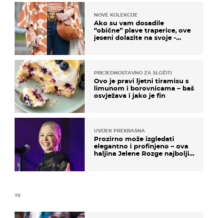
NOVE KOLEKCIJE
Ako su vam dosadile
“obične” plave traperice, ove
jeseni dolazite na svoje -
izdvajamo 15 hit modela
PREJEDNOSTAVNO ZA SLOŽITI
Ovo je pravi ljetni tiramisu s
limunom i borovnicama – baš
osvježava i jako je fin
UVIJEK PREKRASNA
Prozirno može izgledati
elegantno i profinjeno – ova
haljina Jelene Rozge najbolji
je dokaz
TV