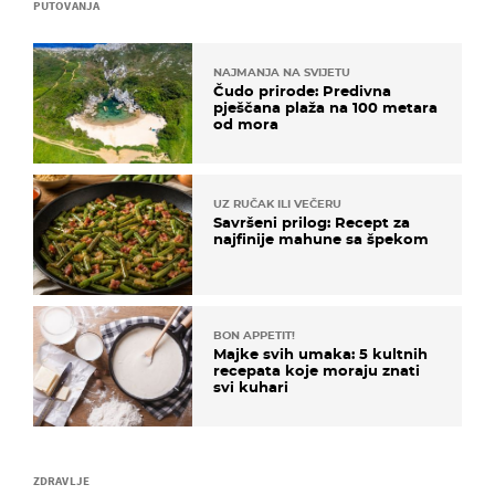
PUTOVANJA
NAJMANJA NA SVIJETU
Čudo prirode: Predivna
pješčana plaža na 100 metara
od mora
UZ RUČAK ILI VEČERU
Savršeni prilog: Recept za
najfinije mahune sa špekom
BON APPETIT!
Majke svih umaka: 5 kultnih
recepata koje moraju znati
svi kuhari
ZDRAVLJE