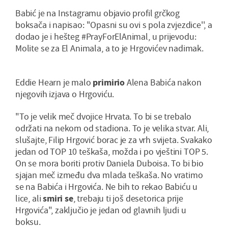
Babić je na Instagramu objavio profil grčkog
boksača i napisao: ''Opasni su ovi s pola zvjezdice'', a
dodao je i hešteg #PrayForElAnimal, u prijevodu:
Molite se za El Animala, a to je Hrgovićev nadimak.
Eddie Hearn je malo
primirio
Alena Babića nakon
njegovih izjava o Hrgoviću.
"To je velik meč dvojice Hrvata. To bi se trebalo
održati na nekom od stadiona. To je velika stvar. Ali,
slušajte, Filip Hrgović borac je za vrh svijeta. Svakako
jedan od TOP 10 teškaša, možda i po vještini TOP 5.
On se mora boriti protiv Daniela Duboisa. To bi bio
sjajan meč između dva mlada teškaša. No vratimo
se na Babića i Hrgovića. Ne bih to rekao Babiću u
lice, ali
smiri se
, trebaju ti još desetorica prije
Hrgovića", zaključio je jedan od glavnih ljudi u
boksu.