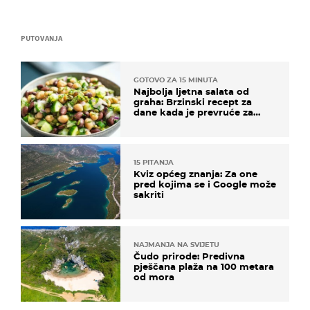
PUTOVANJA
GOTOVO ZA 15 MINUTA
Najbolja ljetna salata od
graha: Brzinski recept za
dane kada je prevruće za
kuhanje
15 PITANJA
Kviz općeg znanja: Za one
pred kojima se i Google može
sakriti
NAJMANJA NA SVIJETU
Čudo prirode: Predivna
pješčana plaža na 100 metara
od mora