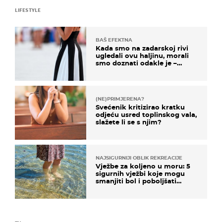
LIFESTYLE
BAŠ EFEKTNA
Kada smo na zadarskoj rivi
ugledali ovu haljinu, morali
smo doznati odakle je –
košta samo 18 eura
(NE)PRIMJERENA?
Svećenik kritizirao kratku
odjeću usred toplinskog vala,
slažete li se s njim?
NAJSIGURNIJI OBLIK REKREACIJE
Vježbe za koljeno u moru: 5
sigurnih vježbi koje mogu
smanjiti bol i poboljšati
pokretljivost