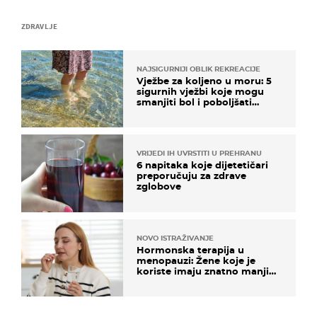
ZDRAVLJE
NAJSIGURNIJI OBLIK REKREACIJE
Vježbe za koljeno u moru: 5
sigurnih vježbi koje mogu
smanjiti bol i poboljšati
pokretljivost
VRIJEDI IH UVRSTITI U PREHRANU
6 napitaka koje dijetetičari
preporučuju za zdrave
zglobove
NOVO ISTRAŽIVANJE
Hormonska terapija u
menopauzi: Žene koje je
koriste imaju znatno manji
rizik od ovoga