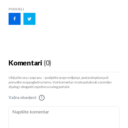
PODIJELI
Komentari
(0)
Uključite se u raspravu – podijelite svoje mišljenje, postavite pitanja ili
ponudite svoj pogled na temu. Vaš komentar može potaknuti zanimljiv
dijalog i obogatiti zajednicu našeg portala.
Važna obavijest
!