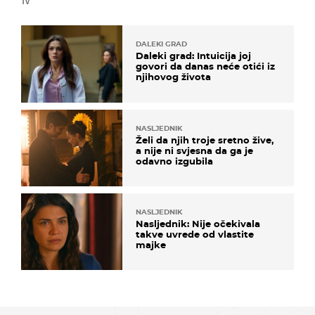
TV
DALEKI GRAD
Daleki grad: Intuicija joj
govori da danas neće otići iz
njihovog života
NASLJEDNIK
Želi da njih troje sretno žive,
a nije ni svjesna da ga je
odavno izgubila
NASLJEDNIK
Nasljednik: Nije očekivala
takve uvrede od vlastite
majke