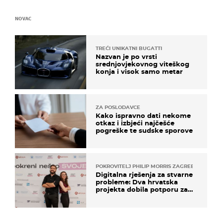
NOVAC
TREĆI UNIKATNI BUGATTI
Nazvan je po vrsti
srednjovjekovnog viteškog
konja i visok samo metar
ZA POSLODAVCE
Kako ispravno dati nekome
otkaz i izbjeći najčešće
pogreške te sudske sporove
POKROVITELJ PHILIP MORRIS ZAGREB
Digitalna rješenja za stvarne
probleme: Dva hrvatska
projekta dobila potporu za
razvoj