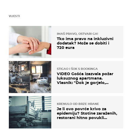
VIJESTI
IMAŠ PRAVO, OSTVARI GA!
Tko ima pravo na inkluzivni
dodatak? Može se dobiti i
720 eura
STIGAO I ŠOK S BOOKINGA
VIDEO Gošća izazvala požar
luksuznog apartmana.
Vlasnik: "Dok je gorjelo,
smijali su se, pili i pokazivali
mi srednji prst"
KRENULO OD BRZE HRANE
Je li ovo povrće krivo za
epidemiju? Stotine zaraženih,
restorani hitno povukli
proizvod