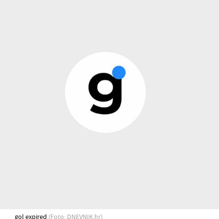
gol expired
(Foto: DNEVNIK.hr)