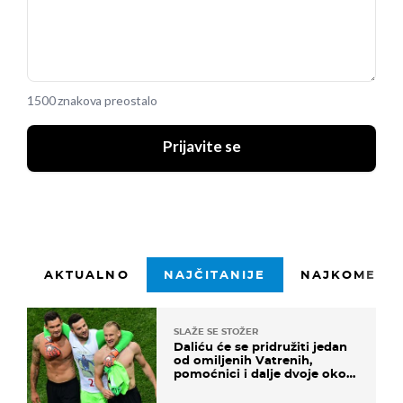
1500 znakova preostalo
Prijavite se
AKTUALNO
NAJČITANIJE
NAJKOMENTI
SLAŽE SE STOŽER
Daliću će se pridružiti jedan
od omiljenih Vatrenih,
pomoćnici i dalje dvoje oko
ponude