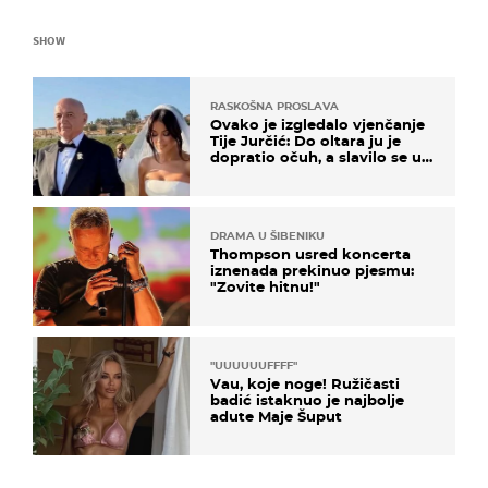
SHOW
RASKOŠNA PROSLAVA
Ovako je izgledalo vjenčanje
Tije Jurčić: Do oltara ju je
dopratio očuh, a slavilo se uz
Olivera i Rozgu
DRAMA U ŠIBENIKU
Thompson usred koncerta
iznenada prekinuo pjesmu:
"Zovite hitnu!"
"UUUUUUFFFF"
Vau, koje noge! Ružičasti
badić istaknuo je najbolje
adute Maje Šuput