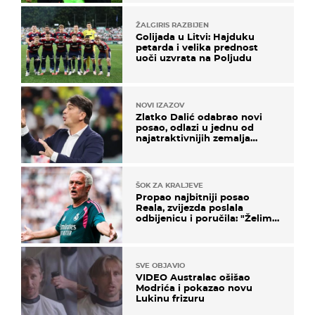
ŽALGIRIS RAZBIJEN
Golijada u Litvi: Hajduku
petarda i velika prednost
uoči uzvrata na Poljudu
NOVI IZAZOV
Zlatko Dalić odabrao novi
posao, odlazi u jednu od
najatraktivnijih zemalja
svijeta
ŠOK ZA KRALJEVE
Propao najbitniji posao
Reala, zvijezda poslala
odbijenicu i poručila: "Želim
u Barcelonu"
SVE OBJAVIO
VIDEO Australac ošišao
Modrića i pokazao novu
Lukinu frizuru