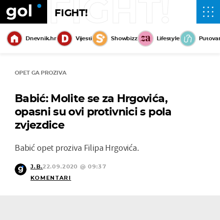
FIGHT!
FIGHT!
Dnevnik.hr
Vijesti
Showbizz
Lifestyle
Putova
OPET GA PROZIVA
Babić: Molite se za Hrgovića,
opasni su ovi protivnici s pola
zvjezdice
Babić opet proziva Filipa Hrgovića.
J.B.
22.09.2020 @ 09:37
KOMENTARI