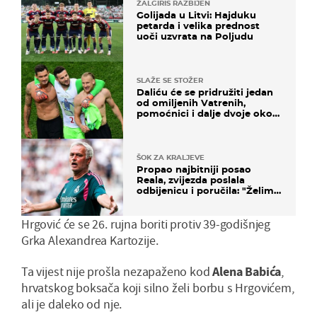
ŽALGIRIS RAZBIJEN
Golijada u Litvi: Hajduku
petarda i velika prednost
uoči uzvrata na Poljudu
SLAŽE SE STOŽER
Daliću će se pridružiti jedan
od omiljenih Vatrenih,
pomoćnici i dalje dvoje oko
ponude
ŠOK ZA KRALJEVE
Propao najbitniji posao
Reala, zvijezda poslala
odbijenicu i poručila: "Želim
u Barcelonu"
Hrgović će se 26. rujna boriti protiv 39-godišnjeg
Grka Alexandrea Kartozije.
Ta vijest nije prošla nezapaženo kod
Alena Babića
,
hrvatskog boksača koji silno želi borbu s Hrgovićem,
ali je daleko od nje.