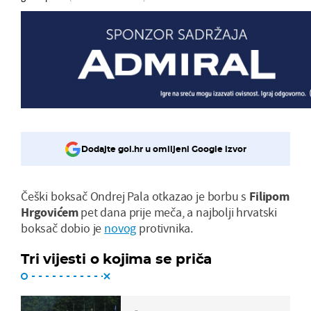
Dodajte gol.hr u omiljeni Google izvor
Češki boksač Ondrej Pala otkazao je borbu s
Filipom
Hrgovićem
pet dana prije meča, a najbolji hrvatski
boksač dobio je
novog
protivnika.
Tri vijesti o kojima se priča