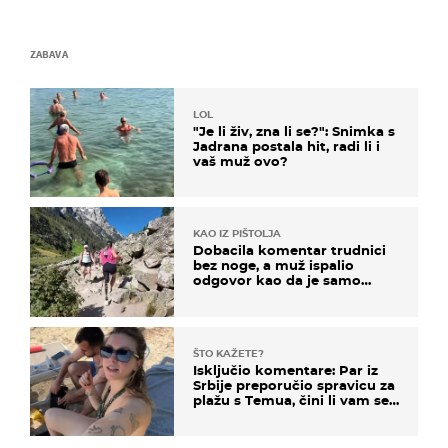
ZABAVA
LOL
"Je li živ, zna li se?": Snimka s
Jadrana postala hit, radi li i
vaš muž ovo?
KAO IZ PIŠTOLJA
Dobacila komentar trudnici
bez noge, a muž ispalio
odgovor kao da je samo
čekao…
ŠTO KAŽETE?
Isključio komentare: Par iz
Srbije preporučio spravicu za
plažu s Temua, čini li vam se
ovo sigurnim?