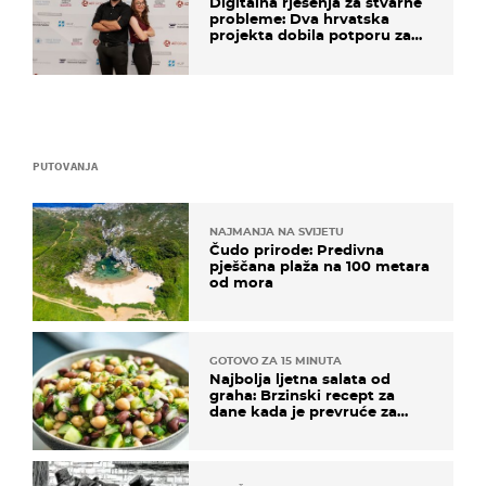
Digitalna rješenja za stvarne
probleme: Dva hrvatska
projekta dobila potporu za
razvoj
PUTOVANJA
NAJMANJA NA SVIJETU
Čudo prirode: Predivna
pješčana plaža na 100 metara
od mora
GOTOVO ZA 15 MINUTA
Najbolja ljetna salata od
graha: Brzinski recept za
dane kada je prevruće za
kuhanje