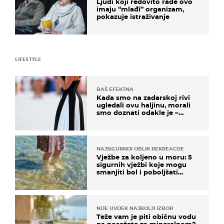
Ljudi koji redovito rade ovo
imaju “mlađi” organizam,
pokazuje istraživanje
LIFESTYLE
BAŠ EFEKTNA
Kada smo na zadarskoj rivi
ugledali ovu haljinu, morali
smo doznati odakle je –
košta samo 18 eura
NAJSIGURNIJI OBLIK REKREACIJE
Vježbe za koljeno u moru: 5
sigurnih vježbi koje mogu
smanjiti bol i poboljšati
pokretljivost
NIJE UVIJEK NAJBOLJI IZBOR
Teže vam je piti običnu vodu