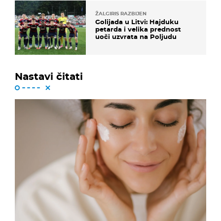
ŽALGIRIS RAZBIJEN
Golijada u Litvi: Hajduku
petarda i velika prednost
uoči uzvrata na Poljudu
Nastavi čitati