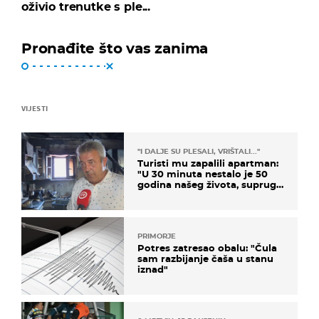
oživio trenutke s ple...
Pronađite što vas zanima
VIJESTI
"I DALJE SU PLESALI, VRIŠTALI..."
Turisti mu zapalili apartman:
"U 30 minuta nestalo je 50
godina našeg života, supruga
i ja ne možemo oka sklopiti"
PRIMORJE
Potres zatresao obalu: "Čula
sam razbijanje čaša u stanu
iznad"