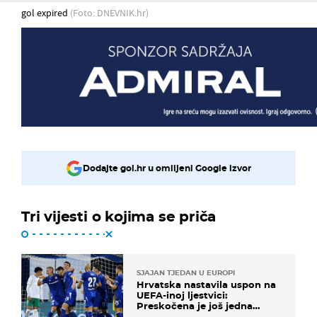
gol expired
(Foto: DNEVNIK.hr)
Dodajte gol.hr u omiljeni Google izvor
Tri vijesti o kojima se priča
SJAJAN TJEDAN U EUROPI
Hrvatska nastavila uspon na
UEFA-inoj ljestvici:
Preskočena je još jedna
država