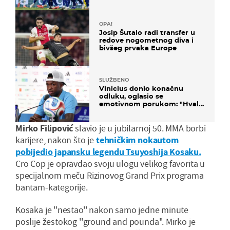
OPA!
Josip Šutalo radi transfer u
redove nogometnog diva i
bivšeg prvaka Europe
SLUŽBENO
Vinicius donio konačnu
odluku, oglasio se
emotivnom porukom: "Hvala
vam svima"
Mirko Filipović
slavio je u jubilarnoj 50. MMA borbi
karijere, nakon što je
tehničkim nokautom
pobijedio japansku legendu Tsuyoshija Kosaku.
Cro Cop je opravdao svoju ulogu velikog favorita u
specijalnom meču Rizinovog Grand Prix programa
bantam-kategorije.
Kosaka je ''nestao'' nakon samo jedne minute
poslije žestokog ''ground and pounda''. Mirko je