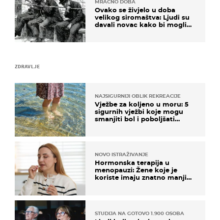
MRAČNO DOBA
Ovako se živjelo u doba
velikog siromaštva: Ljudi su
davali novac kako bi mogli
spavati na konopcima
ZDRAVLJE
NAJSIGURNIJI OBLIK REKREACIJE
Vježbe za koljeno u moru: 5
sigurnih vježbi koje mogu
smanjiti bol i poboljšati
pokretljivost
NOVO ISTRAŽIVANJE
Hormonska terapija u
menopauzi: Žene koje je
koriste imaju znatno manji
rizik od ovoga
STUDIJA NA GOTOVO 1.900 OSOBA