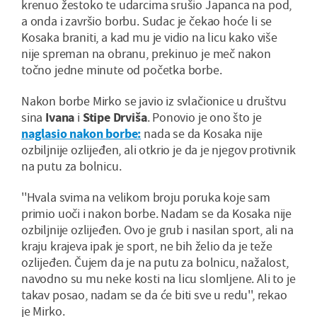
krenuo žestoko te udarcima srušio Japanca na pod,
a onda i završio borbu. Sudac je čekao hoće li se
Kosaka braniti, a kad mu je vidio na licu kako više
nije spreman na obranu, prekinuo je meč nakon
točno jedne minute od početka borbe.
Nakon borbe Mirko se javio iz svlačionice u društvu
sina
Ivana
i
Stipe Drviša
. Ponovio je ono što je
naglasio nakon borbe:
nada se da Kosaka nije
ozbiljnije ozlijeđen, ali otkrio je da je njegov protivnik
na putu za bolnicu.
''Hvala svima na velikom broju poruka koje sam
primio uoči i nakon borbe. Nadam se da Kosaka nije
ozbiljnije ozlijeđen. Ovo je grub i nasilan sport, ali na
kraju krajeva ipak je sport, ne bih želio da je teže
ozlijeđen. Čujem da je na putu za bolnicu, nažalost,
navodno su mu neke kosti na licu slomljene. Ali to je
takav posao, nadam se da će biti sve u redu'', rekao
je Mirko.