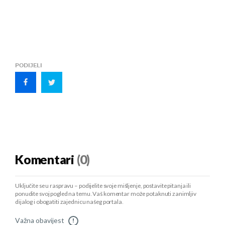
PODIJELI
Komentari
(0)
Uključite se u raspravu – podijelite svoje mišljenje, postavite pitanja ili
ponudite svoj pogled na temu. Vaš komentar može potaknuti zanimljiv
dijalog i obogatiti zajednicu našeg portala.
Važna obavijest
!