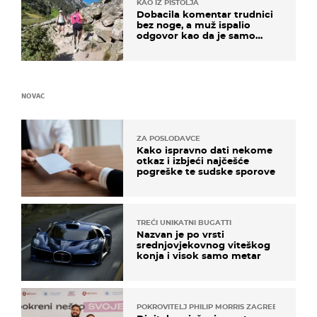
KAO IZ PIŠTOLJA
Dobacila komentar trudnici
bez noge, a muž ispalio
odgovor kao da je samo
čekao…
NOVAC
ZA POSLODAVCE
Kako ispravno dati nekome
otkaz i izbjeći najčešće
pogreške te sudske sporove
TREĆI UNIKATNI BUGATTI
Nazvan je po vrsti
srednjovjekovnog viteškog
konja i visok samo metar
POKROVITELJ PHILIP MORRIS ZAGREB