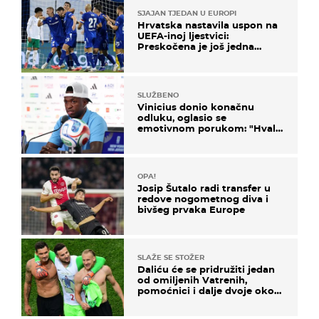
SJAJAN TJEDAN U EUROPI
Hrvatska nastavila uspon na
UEFA-inoj ljestvici:
Preskočena je još jedna
država
SLUŽBENO
Vinicius donio konačnu
odluku, oglasio se
emotivnom porukom: "Hvala
vam svima"
OPA!
Josip Šutalo radi transfer u
redove nogometnog diva i
bivšeg prvaka Europe
SLAŽE SE STOŽER
Daliću će se pridružiti jedan
od omiljenih Vatrenih,
pomoćnici i dalje dvoje oko
ponude