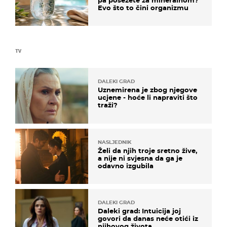
pa posežete za mineralnom?
Evo što to čini organizmu
TV
DALEKI GRAD
Uznemirena je zbog njegove
ucjene - hoće li napraviti što
traži?
NASLJEDNIK
Želi da njih troje sretno žive,
a nije ni svjesna da ga je
odavno izgubila
DALEKI GRAD
Daleki grad: Intuicija joj
govori da danas neće otići iz
njihovog života