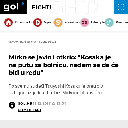
FIGHT!
FIGHT!
Dnevnik.hr
Vijesti
Showbizz
Lifestyle
Putova
NAVODNO SLOMLJENE KOSTI
Mirko se javio i otkrio: "Kosaka je
na putu za bolnicu, nadam se da će
biti u redu"
Po svemu sudeći Tsuyoshi Kosaka je pretrpio
ozbiljne ozljede u borbi s Mirkom Filipovićem.
GOL.HR
31.12.2017 @ 13:54
KOMENTARI