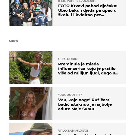
8 MRTVIH, 15 RANJENIH
FOTO Krvavi pohod dječaka:
Ubio baku i djeda pa upao u
školu i likvidirao pet
nastavnika
SHOW
U 27. GODINI
Preminula je mlada
influencerica koju je pratilo
više od milijun ljudi, dugo se
borila s opakom bolešću
"UUUUUUFFFF"
Vau, koje noge! Ružičasti
badić istaknuo je najbolje
adute Maje Šuput
VRLO ZANIMLJIVO!