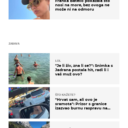
Franka Batelić pokazala što
nosi na more, bez ovoga ne
može ni na odmoru
ZABAVA
LOL
"Je li živ, zna li se?": Snimka s
Jadrana postala hit, radi li i
vaš muž ovo?
ŠTO KAŽETE?
"Hrvat sam, ali ovo je
sramota": Prizor s granice
izazvao burnu raspravu na
društvenim mrežama